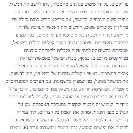
פרויקטים. על ידי שימוש בנתונים מהטבלה, ניתן לחשב את המשקל
של כלל החומרים הנדרשים, להמיר אותו לטונות ולשלב זאת עם
מחירי השוק הנוכחיים. לדוגמה, אם פרויקט דורש כמות גדולה של
ברזל זיון בקוטרים שונים, החישוב הזה מאפשר הערכת עלויות
מדויקת, תוך התחשבות בגורמים כמו מע"מ ומסים, ובכך למנוע
הפתעות תקציביות. שיטה זו נהוגה בקרב קבלנים גדולים בישראל,
שמכירים בחשיבותה להתייעלות כלכלית ולהפחתת סיכונים
בפרויקטים מורכבים. בנוסף, טבלת המשקל משמשת לבדיקת
חשבוניות ספקים מול המשקל הנומינלי, מהווה צעד חיוני באימות
איכות החומרים. כאשר מקבלים משלוח של ברזל זיון, ניתן להשוות
את המשקל בפועל, כפי שמצוין בחשבונית, עם הערכים הסטנדרטיים
מהטבלה. אם קיימת חריגה, כגון משקל נמוך מהמצופה, הדבר עלול
להצביע על חומרים פגומים או הזמנה שגויה, ולהוביל לפעולות תיקון
מיידיות. שימוש זה מבטיח שקיפות במערכת האספקה, מגן על
קבלנים מפני הונאות ומחזק את האמון בין הצדדים, תוך עמידה
בדרישות הרגולטוריות של משרד הכלכלה והתעשייה בישראל. כדי
להדגים את היישום המעשי, נבחן דוגמה מחושבת: עבור 30 מוטות