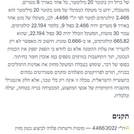
של ברזל זיון בקוטר 20 מילימטר, כל אחד באורך 9 מטרים.
מהטבלה, ידוע כי משקלו הנומינלי של מוט בקוטר 20 מילימטר הוא
2.466 קילוגרמים למטר לפי ת"י 4466. לכן, משקלו של מוט אחד
באורך 9 מטרים יהיה 2.466 כפול 9, כלומר 22.194 קילוגרמים.
עבור 30 מוטות, המשקל הכולל יהיה 30 כפול 22.194, שהוא
665.82 קילוגרמים, או כ-0.666 טונות. חישוב זה מאפשר לא רק
להעריך את עלות ההזמנה אלא גם לוודא כי הספק יספק את הכמות
הנכונה, תוך התחשבות בגורמים נוספים כמו אובדן חומר בחיתוך.
בסופו של דבר, שימוש בטבלת המשקל מחזק את אמינות התהליכים
בבנייה, תורם לפרויקטים מוצלחים ומקדם סטנדרטים גבוהים
בתעשייה הישראלית. טבלה זו אינה רק כלי טכני, אלא חלק אינטגרלי
מהשגרה היומיומית של אנשי המקצוע, המבטיחה בנייה בטוחה, יעילה
וכלכלית.
תקנים
ת"י 4466:2022 — מוטות ורשתות פלדה לביצוע בטון מזוין