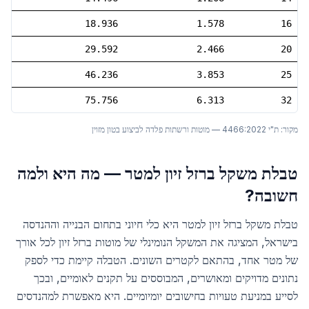
18.936
1.578
16
29.592
2.466
20
46.236
3.853
25
75.756
6.313
32
מקור:
ת"י 4466:2022 — מוטות ורשתות פלדה לביצוע בטון מזוין
טבלת משקל ברזל זיון למטר — מה היא ולמה
חשובה?
טבלת משקל ברזל זיון למטר היא כלי חיוני בתחום הבנייה וההנדסה
בישראל, המציגה את המשקל הנומינלי של מוטות ברזל זיון לכל אורך
של מטר אחד, בהתאם לקטרים השונים. הטבלה קיימת כדי לספק
נתונים מדויקים ומאושרים, המבוססים על תקנים לאומיים, ובכך
לסייע במניעת טעויות בחישובים יומיומיים. היא מאפשרת למהנדסים