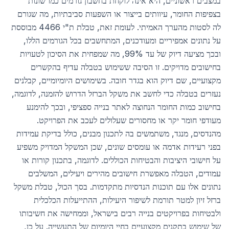
במצבים ראשוניים, היא אינה לוקחת בחשבון גורמים כמו שונות
בצפיפות החומר, עיוותים בייצור או השפעות סביבתיות, מה שגורם
לה לסטות מהערך האמיתי. לעומת זאת, טבלת ת"י 4466 מבוססת
על נתונים אמפיריים ומעודכנים, המתחשבים בכל הגורמים הללו,
ובכך מציעה דיוק של עד 99%, מה שמפחית את הסיכון לטעויות
בחישובים מדויקים. זו הסיבה ששימוש בטבלה עדיף בהקשרים
מקצועיים, שם דיוק הוא בגדר חובה. בשימושים היומיומיים, קבלנים
נעזרים בטבלה כדי לחשב את משקל הברזל הדרוש להזמנה, לדוגמה,
בחישוב כמות החומר הנחוצה לאתר בנייה ספציפי, ובכך להימנע
מעודפי חומר יקר או מחסורים שעלולים לעכב את הפרויקט.
מהנדסים, מנגד, משתמשים בה לתכנון מבנים, כולל בדיקת עמידות
בפני רעידות אדמה או עומסים שונים, שכן המשקל המדויק משפיע
על חישובי היציבות והבטיחות הכוללים. לדוגמה, בתכנון קורות או
עמודים, הטבלה מאפשרת חישובים מהירים ויעילים, המשלבים
נתונים אלו עם תוכנות הנדסיות מתקדמות. בסך הכול, טבלת משקל
ברזל זיון למטר תורמת לשיפור היעילות, ההתייעלות הכלכלית
ולבטיחות בפרויקטים בנייה רבים בישראל, וממחישה את חשיבותו
של שימוש בתקנים מקצועיים בחיי היומיום של התעשייה. על כן,