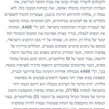
ולקבלנים להעריך בצורה נכונה את כמות החומר הנדרשת, את
העלויות הכרוכות בהובלה ואחסון, ואת בטיחות המבנה כולו. ללא
טבלה זו, עלולות להתרחש חריגות בתכנון, שעשויות להוביל להפסדים
כלכליים או אף לסיכונים בטיחותיים, ולכן חשיבותה גבוהה בהקשר
של תעשיית הבנייה המתקדמת בישראל. תקן ת"י 4466, המהווה
את הבסיס לטבלה, מגדיר בצורה מפורטת את המשקל הנומינלי לכל
קוטר של ברזל זיון. התקן זה, שפותח על ידי מכון התקנים הישראלי,
מבוסס על נתונים מדעיים ומבחנים מעשיים, הכוללים מדידות של
צפיפות החומר, קוטר המדויק וגורמים נוספים כגון טולרנסי הייצור.
לדוגמה, עבור קוטר של 10 מילימטרים, התקן קובע משקל נומינלי
מסוים, הנגזר מחישובים שמבטיחים התאמה מרבית למציאות בשטח.
בכך, ת"י 4466 מבטיחה אחידות ותקינות בכל פרויקטי הבנייה,
ומספקת בסיס אמין יותר מאשר חישובים פשוטים או נוסחאות
כלליות. יתרון מרכזי של הערכים בטבלה הוא דיוקם הגבוה יותר
בהשוואה לנוסחת D²/162, שהיא נוסחה בסיסית המשמשת חישוב
קירובי של משקל הברזל בהתבסס על הקוטר (D) במילימטרים. בעוד
הנוסחה הזו מתבססת על הנחות פשוטות ועשויה להיות שימושית