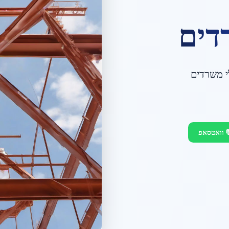
דים
י משרדים
 וואטסאפ