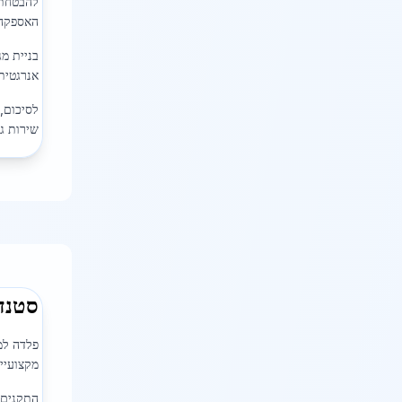
להבטחת א
האספקה 
אנרגטית
לסיכום, 
שירות ג
סטנד
פלדה למ
מקצועיי
התקנים ה