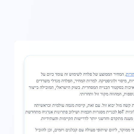
רית
. המחיר הממוצע של פלדה לשימוש זה עומד כיום על
ומיות, מיסוי ולוגיסטיקה. למרות המחיר, הפלדה מגדלי משרדים
ות בסקטור הבנייה המסחרית. בשוק הישראלי, המובילה בייצור
פות, המהווה מקור זול ותחרותי.
שה מול יבוא זול. עם זאת, קיימת מגמה עולמית ובראשיתה
בישראל לאימוץ טכנולוגיות ירוקות ומתקדמות, כדוגמת שימוש במימן בתהליך הייצור, טכנולוגיות IoT לבניית מסגרות חכמות ושילוב פתרונות אנרגיה מתחדשת
מענה מתקדם וחדשני יותר לדרישות הקיימות והעתידיות.
ממוקד, ליזום שיתופי פעולה עם קבלנים ויזמים, וכן להוביל