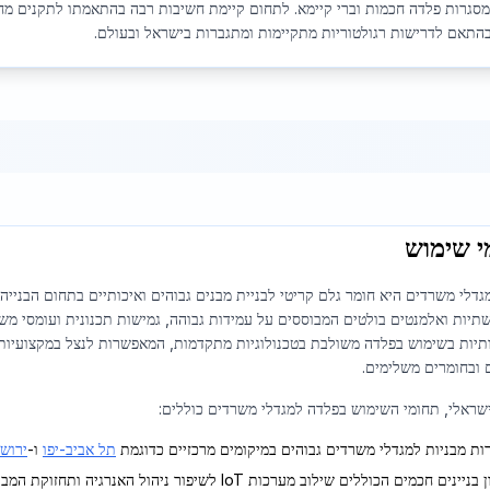
מסגרות פלדה חכמות וברי קיימא. לתחום קיימת חשיבות רבה בהתאמתו לתקנים מח
בהתאם לדרישות רגולטוריות מתקיימות ומתגברות בישראל ובעולם.
י שימוש
גדלי משרדים היא חומר גלם קריטי לבניית מבנים גבוהים ואיכותיים בתחום הבני
תשתיות ואלמנטים בולטים המבוססים על עמידות גבוהה, גמישות תכנונית ועומסי מ
יות בשימוש בפלדה משולבת בטכנולוגיות מתקדמות, המאפשרות לנצל במקצועיות א
ם ובחומרים משלימים.
שראלי, תחומי השימוש בפלדה למגדלי משרדים כוללים:
ות מבניות למגדלי משרדים גבוהים במיקומים מרכזיים כדוגמת
תל אביב-יפו
ו-
ירוש
יינים חכמים הכוללים שילוב מערכות IoT לשיפור ניהול האנרגיה ותחזוקת המבנה.