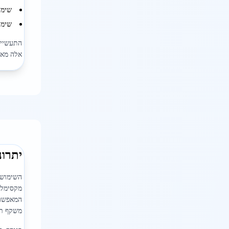
שימו
שימו
התעשייה 
אלה מאו
יתרונ
השימוש 
מקסימלי
משקף תמ