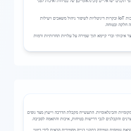
י תקנים ישראליים (ובינלאומיים) של בטיחות ואיכות לפני
בניית מגדלי משרדים כוללת תכנון מוקפד של מסגרות פלדה חכמות המאפשרות שילוב מערכות IoT ובקרות דיגיטליות לשיפור ניהול משאבים ויעילות
ה חלקה ובטוחה.
ר איכותי וברי קיימא תוך שמירה על עלויות תחרותיות ורמות
מיות והבינלאומיות. התעשייה מקבלת הדרכה וייעוץ מצד גופים
נים והקבלנים לגבי דרישות בטיחות, איכות והתאמה לסביבה.
שיאת עומסים ועמידה בתקני בנייה מחמירים הבאים לידי ביטוי