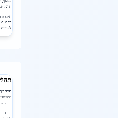
הרגל הסב
היתרון 
בפרויקטי
לאיכות ג
תהלי
התהליך 
ממוחזרי
בביקוש.
ביום-יו