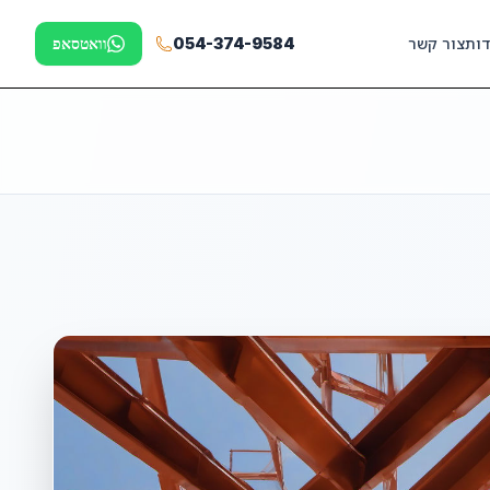
דות
צור קשר
054-374-9584
וואטסאפ