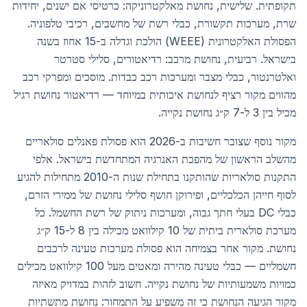
תקופתית. שלישית, נחושת מאלקטרוניקה: כרטיסי אם ישנים, יחידות
שרת, מערכות תקשורת, כבלי רשת של מחשבים, רכיבי טלפוניה.
הפסולת האלקטרונית (WEEE) הולכת וגדלה ב-15 אחוז בשנה
בישראל. רביעית, נחושת מרכב: רדיאטורים, סלילי סטרטר
ואלטרנטור, כבלי מצבר ומערכות רכב כבדות. מוסכים ומפרקי רכב
מהווים מקור רציף לנחושת איכותית במיוחד — רדיאטור נחושת רגיל
מכיל בין 3 ל-7 ק״ג נחושת נקייה.
מקור נוסף שצובר חשיבות ב-2026 הוא פסולת פאנלים סולאריים
מהשלב הראשון של מהפכת האנרגיה המתחדשת בישראל. אלפי
התקנות סולאריות שהותקנו בתחילת שנות ה-2010 מתחילות להגיע
לסוף חייהן הכלכליים, ופירוקן חושף סלילי נחושת של ממירי הזרם,
כבלי DC בעלי חתך גבוה, ומערכות ניתוק של רשת החשמל. כל
מערכת סולארית ביתית של 10 קילוואט מכילה בין 8 ל-15 ק״ג
נחושת. מקור אחר בצמיחה הוא פסולת מערכות טעינה לרכבים
חשמליים — כבלי טעינה מהירה ומאטים מעל 100 קילוואט מכילים
כמויות משמעותיות של נחושת נקייה. חשוב לזהות במדויק מאיזה
מקור הגיעה הנחושת כי זה משפיע על התמחור: נחושת מתשתיות