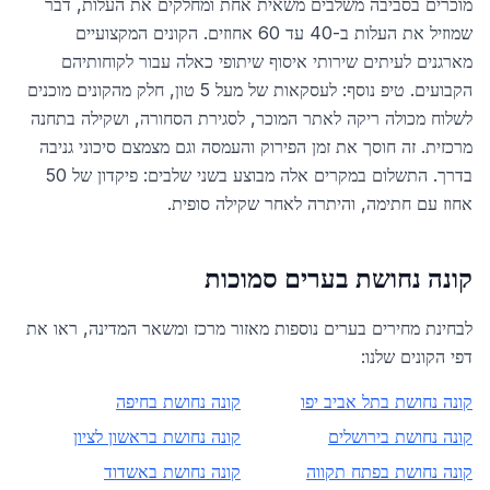
מוכרים בסביבה משלבים משאית אחת ומחלקים את העלות, דבר
שמוזיל את העלות ב-40 עד 60 אחוזים. הקונים המקצועיים
מארגנים לעיתים שירותי איסוף שיתופי כאלה עבור לקוחותיהם
הקבועים. טיפ נוסף: לעסקאות של מעל 5 טון, חלק מהקונים מוכנים
לשלוח מכולה ריקה לאתר המוכר, לסגירת הסחורה, ושקילה בתחנה
מרכזית. זה חוסך את זמן הפירוק והעמסה וגם מצמצם סיכוני גניבה
בדרך. התשלום במקרים אלה מבוצע בשני שלבים: פיקדון של 50
אחוז עם חתימה, והיתרה לאחר שקילה סופית.
קונה נחושת בערים סמוכות
לבחינת מחירים בערים נוספות מאזור
מרכז
ומשאר המדינה, ראו את
דפי הקונים שלנו:
קונה נחושת ב
תל אביב יפו
קונה נחושת ב
חיפה
קונה נחושת ב
ירושלים
קונה נחושת ב
ראשון לציון
קונה נחושת ב
פתח תקווה
קונה נחושת ב
אשדוד