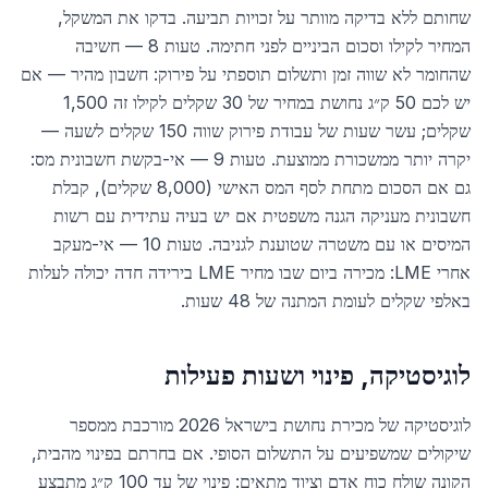
שחותם ללא בדיקה מוותר על זכויות תביעה. בדקו את המשקל,
המחיר לקילו וסכום הביניים לפני חתימה. טעות 8 — חשיבה
שהחומר לא שווה זמן ותשלום תוספתי על פירוק: חשבון מהיר — אם
יש לכם 50 ק״ג נחושת במחיר של 30 שקלים לקילו זה 1,500
שקלים; עשר שעות של עבודת פירוק שווה 150 שקלים לשעה —
יקרה יותר ממשכורת ממוצעת. טעות 9 — אי-בקשת חשבונית מס:
גם אם הסכום מתחת לסף המס האישי (8,000 שקלים), קבלת
חשבונית מעניקה הגנה משפטית אם יש בעיה עתידית עם רשות
המיסים או עם משטרה שטוענת לגניבה. טעות 10 — אי-מעקב
אחרי LME: מכירה ביום שבו מחיר LME בירידה חדה יכולה לעלות
באלפי שקלים לעומת המתנה של 48 שעות.
לוגיסטיקה, פינוי ושעות פעילות
לוגיסטיקה של מכירת נחושת בישראל 2026 מורכבת ממספר
שיקולים שמשפיעים על התשלום הסופי. אם בחרתם בפינוי מהבית,
הקונה שולח כוח אדם וציוד מתאים: פינוי של עד 100 ק״ג מתבצע