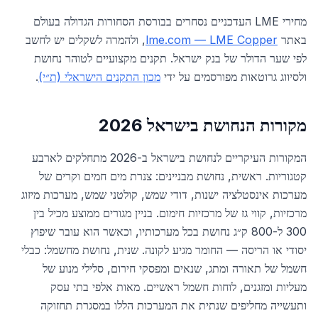
מחירי LME העדכניים נסחרים בבורסת הסחורות הגדולה בעולם
באתר
lme.com — LME Copper
, ולהמרה לשקלים יש לחשב
לפי שער הדולר של בנק ישראל. תקנים מקצועיים לטוהר נחושת
ולסיווג גרוטאות מפורסמים על ידי
מכון התקנים הישראלי (ת״י)
.
מקורות הנחושת בישראל 2026
המקורות העיקריים לנחושת בישראל ב-2026 מתחלקים לארבע
קטגוריות. ראשית, נחושת מבניינים: צנרת מים חמים וקרים של
מערכות אינסטלציה ישנות, דודי שמש, קולטני שמש, מערכות מיזוג
מרכזיות, קווי גז של מרכזיות חימום. בניין מגורים ממוצע מכיל בין
300 ל-800 ק״ג נחושת בכל מערכותיו, וכאשר הוא עובר שיפוץ
יסודי או הריסה — החומר מגיע לקונה. שנית, נחושת מחשמל: כבלי
חשמל של תאורה ומתג, שנאים ומפסקי חירום, סלילי מנוע של
מעליות ומזגנים, לוחות חשמל ראשיים. מאות אלפי בתי עסק
ותעשייה מחליפים שנתית את המערכות הללו במסגרת תחזוקה