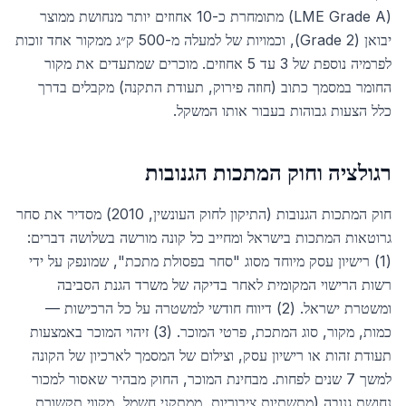
(LME Grade A) מתומחרת כ-10 אחוזים יותר מנחושת ממוצר
יבואן (Grade 2), וכמויות של למעלה מ-500 ק״ג ממקור אחד זוכות
לפרמיה נוספת של 3 עד 5 אחוזים. מוכרים שמתעדים את מקור
החומר במסמך כתוב (חוזה פירוק, תעודת התקנה) מקבלים בדרך
כלל הצעות גבוהות בעבור אותו המשקל.
רגולציה וחוק המתכות הגנובות
חוק המתכות הגנובות (התיקון לחוק העונשין, 2010) מסדיר את סחר
גרוטאות המתכות בישראל ומחייב כל קונה מורשה בשלושה דברים:
(1) רישיון עסק מיוחד מסוג "סחר בפסולת מתכת", שמונפק על ידי
רשות הרישוי המקומית לאחר בדיקה של משרד הגנת הסביבה
ומשטרת ישראל. (2) דיווח חודשי למשטרה על כל הרכישות —
כמות, מקור, סוג המתכת, פרטי המוכר. (3) זיהוי המוכר באמצעות
תעודת זהות או רישיון עסק, וצילום של המסמך לארכיון של הקונה
למשך 7 שנים לפחות. מבחינת המוכר, החוק מבהיר שאסור למכור
נחושת גנובה (מתשתיות ציבוריות, ממתקני חשמל, מקווי תקשורת,