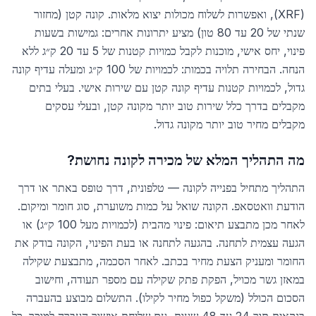
(XRF), ואפשרות לשלוח מכולות יצוא מלאות. קונה קטן (מחזור
שנתי של 20 עד 80 טון) מציע יתרונות אחרים: גמישות בשעות
פינוי, יחס אישי, מוכנות לקבל כמויות קטנות של 5 עד 20 ק״ג ללא
הנחה. הבחירה תלויה בכמות: לכמויות של 100 ק״ג ומעלה עדיף קונה
גדול, לכמויות קטנות עדיף קונה קטן עם שירות אישי. בעלי בתים
מקבלים בדרך כלל שירות טוב יותר מקונה קטן, ובעלי עסקים
מקבלים מחיר טוב יותר מקונה גדול.
מה התהליך המלא של מכירה לקונה נחושת?
התהליך מתחיל בפנייה לקונה — טלפונית, דרך טופס באתר או דרך
הודעת וואטסאפ. הקונה שואל על כמות משוערת, סוג חומר ומיקום.
לאחר מכן מתבצע תיאום: פינוי מהבית (לכמויות מעל 100 ק״ג) או
הגעה עצמית לתחנה. בהגעה לתחנה או בעת הפינוי, הקונה בודק את
החומר ומעניק הצעת מחיר בכתב. לאחר הסכמה, מתבצעת שקילה
במאזן גשר מכויל, הפקת פתק שקילה עם מספר תעודה, וחישוב
הסכום הכולל (משקל כפול מחיר לקילו). התשלום מבוצע בהעברה