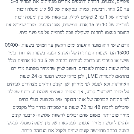
ציפויים, צבעים, חלודה ותוספים אחרים מפחיתים את המחיר ב-5
עד 20 אחוז. רביעית, כמות: עסקאות של 50 ק״ג ומעלה זוכות
לפרמיה של 1 עד 2 שקלים לקילו, עסקאות של טון ומעלה זוכות
לפרמיה של 10 עד 15 אחוז. חמישית, אופן ההגעה: מוכר שמביא את
החומר בעצמו לתחנת השקילה זוכה לפרמיה על פני פינוי ביתי.
גורם שישי הוא מועד ההגעה: ימים ראשון עד חמישי בשעות 09:00-
15:00 הם השעות הבנותיות של הקונה; הגעה בשעות אחרות, בימי
שישי או בערבי חג כרוכה לעיתים בהנחה של 5 עד 10 אחוזים בגלל
עלות שעות נוספות לעובדים. חשוב לציין שהמחיר משתנה מדי יום
בהתאם לתנודות LME, ולכן כדאי לבקש הצעה ב-24 שעות
האחרונות ולא לפעול לפי מחירון ישן. קונים ותיקים מצהירים לעיתים
על מחיר "שבועי" קבוע, אך המחיר האמיתי שלהם נע ברגע שקילה
לפי פתיחת הבורסה של אותו הבוקר. טיפ מקצועי: בעלי בתים
שיכולים לחכות 48 עד 72 שעות עד למכירה בדרך כלל מקבלים
מחיר טוב יותר, משום שהם יכולים להשוות שלושה-ארבעה קונים
ולהגיע לחמשת מחיר הספוט. לעסקאות של טון ומעלה מומלץ לבקש
הצעה בכתב מחמישה קונים שונים ולקבל את הגבוהה ביותר.