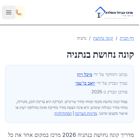
Skip to main content
דף הבית
/
קונה נחושת
/
נתניה
קונה נחושת ב
נתניה
נכתב ותוחקר על ידי
מיכל רוזן
נערך ונבדק על ידי
יואב בן־עמי
עודכן ונבדק ב-2026
עמוד קונה נחושת מקומי וטווחי מחיר עירוניים
. הבדיקה היא עריכת תוכן, מקורות,
טווחי מחיר וגבולות שימוש; היא אינה הצעת מחיר מחייבת ואינה מחליפה ייעוץ או
אישור מקצועי פרטני.
מדיניות העריכה
|
המתודולוגיה
מדריך קונה נחושת ב
נתניה
2026 מרכז במקום אחד את כל