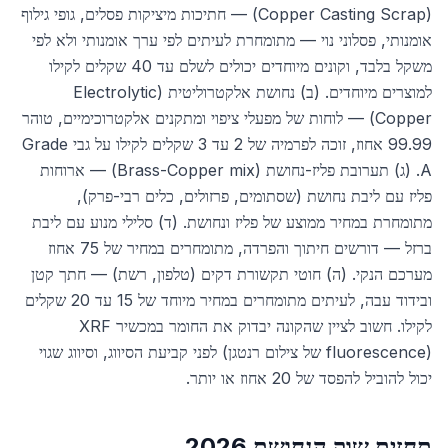
(Copper Casting Scrap) — חתיכות מיציקות פסלים, גופי גילוף
אומנותי, פסלוני נוי — מתומחרת לעיתים לפי ערך אומנותי ולא לפי
משקל בלבד, וקונים מיוחדים יכולים לשלם עד 40 שקלים לקילו
למוצרים מיוחדים. (ב) נחושת אלקטרוליטית (Electrolytic
Copper) — לוחות של מפעלי ציפוי ומתקנים אלקטרוכימיים, טוהר
99.99 אחוז, זוכה לפרמיה של 2 עד 3 שקלים לקילו על גבי Grade
A. (ג) תערובת פליז-נחושת (Brass-Copper mix) — ארוחות
פליז עם ליבת נחושת (שסתומים, פרזולים, כלים רבי-פרק),
מתומחרת במחיר ממוצע של פליז ונחושת. (ד) סלילי מנוע עם ליבת
ברזל — דורשים חיתוך והפרדה, מתומחרים במחיר של 75 אחוז
מערכם הנקי. (ה) חוטי תקשורת דקים (טלפון, רשת) — חתך קטן
ובידוד עבה, לעיתים מתומחרים במחיר מיוחד של 15 עד 20 שקלים
לקילו. חשוב לציין שהקונה יבדוק את החומר במכשיר XRF
(fluorescence של צילום רנטגן) לפני קביעת הסיווג, וסיווג שגוי
יכול להוביל להפסד של 20 אחוז או יותר.
תחזית שוק הנחושת 2026