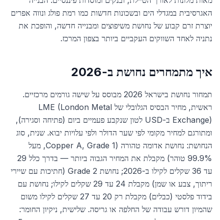
מאות מלונות לאורך הטיילת, ובנקים ומוסדות פיננסיים. הבנייה
האגרסיבית במגדלי הים ובשכונות חדשות כמו רמת פולג ונווה אפרים
יוצרת זרם קבוע של נחושת משיפוצים ומבנייה חדשה, והופכת את
נתניה לאחד השווקים העקביים ביותר בצפון המרכז.
איך מתמחרים נחושת ב-2026
תמחור נחושת בישראל 2026 מבוסס על שישה גורמים מרכזיים.
ראשית, מחיר הבסיס הגלובלי של LME (London Metal
Exchange) ב-USD לטון שנקבע פעמיים ביום (פתיחה וסגירה),
ומתורגם למחיר מקומי לפי שער הדולר ולפי עלויות יבוא. שנית, סוג
הנחושת: נחושת אדומה טהורה (Copper A, Grade 1, מעל
99.9% טוהר) מקבלת את המחיר הגבוה ביותר — בדרך כלל 29
עד 36 שקלים לקילו ב-2026; נחושת Grade 2 (חתיכות עם שיירי
ריתוך, צבע או שמן) מקבלת 24 עד 29 שקלים לקילו; נחושת עם
בידוד פלסטי (כבלים) מקבלת רק 20 עד 27 שקלים לקילו משום
שהמיון דורש עבודה של החלפה או גריסה. שלישית, ניקיון החומר: