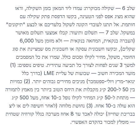
שלב 6 — שקילה מבוקרת: עמדו ליד המאזן בזמן השקילה, ודאו
שהוא מציג אפס לפני הטעינה, בקשו הדפסת פתק שקילה עם
חותמת. אל תתנו לעובדי הקונה לשקול בלעדיכם או לבצע "תיקונים"
במשקל. שלב 7 — תשלום ותיעוד: קבלו אמצעי תשלום מאושר
(העברה בנקאית, המחאה בנקאית — ולא מזומן מעל 6,000
שקלים), ובקשו חשבונית עסקה או חשבונית מס שמציינת את סוג
החומר, משקל, מחיר לקילו וסכום כולל. שמרו את כל המסמכים
למשך 3 שנים לפחות לצורך כל תביעה עתידית. טיפים נוספים: (1)
מועד המכירה חשוב — שבועות של עליית LME (בדרך כלל
ינואר-מרץ ויולי-ספטמבר) מניבים מחירים גבוהים יותר. (2) כמויות
בין 50 ל-200 ק״ג מקבלות את היחס הטוב ביותר בין מאמץ לתמורה
— מתחת ל-50 ק״ג המחיר לקילו נופל ב-10 אחוז, מעל 500 ק״ג
הוא עולה ב-10 אחוז. (3) נחושת מלוחה (לאחר חשיפה לים או ליצ
בבריכת שחייה) יכולה לאבד עד 8 אחוז מערכה בגלל קורוזיה שטחית
— מומלץ למכור בהקדם האפשרי.