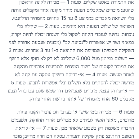
את התמורה באלפי שקלים. טעות 1 — מכירה לקונה הראשון
שהגיע: מוכרים שמקבלים הצעת מחיר מקונה אחד ומקבלים אותה
בלי השוואה מאבדים בממוצע 8 עד 15 אחוזים מהמחיר הרלוונטי.
השוואה של שלוש הצעות היא מינימום. טעות 2 — שקילה בלי
נוכחות: נתינה לעובדי הקונה לשקול בלי השגחה יכולה להיות יקרה;
במאזני גשר יש אפשרות ל"נסיעת לב" (מכונית שנסעת אחורה לפני
השקילה הסופית) שמזייפת את התוצאה ב-1 עד 3 אחוזים. טעות 3
— תשלום במזומן מעל 6,000 שקלים: לא רק לא חוקי אלא חושף
את המוכר לקנסות של רשות המיסים ולתביעות אזרחיות מהקונה
לאחר מעשה. טעות 4 — אי-בדיקת רישיון: עסקה עם קונה לא
מורשה יכולה להסתיים בלא תשלום ובלי אפשרות לתבוע. טעות 5
— אי-פירוק עצמי: מוכרים שמביאים דוד שמש שלם עם ברזל וצבע
מקבלים 60 אחוז מהמחיר של אותה נחושת אחרי פירוק.
טעות 6 — מכירה בימי שישי או בערבי חג: עובדי הקונה פחות
מרוכזים, מאזני הגשר לעיתים לא מכוילים אחרי תחזוקה, ולפעמים
החברה משלמת רק בשבוע שלאחר מכן. טעות 7 — אי-קריאת
הטופס החתום: פתק שקילה ותעודת עסקה הם חוזה מחייב; מוכר