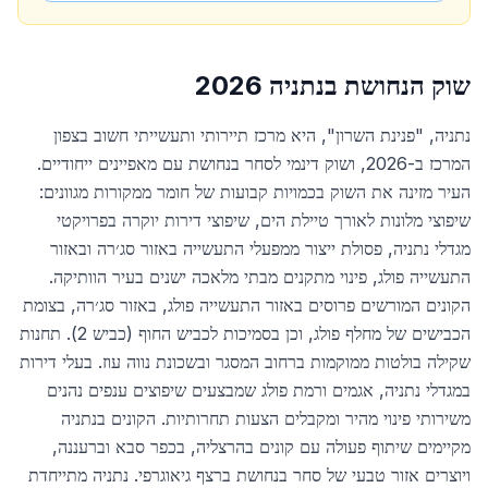
שוק הנחושת ב
נתניה
2026
נתניה, "פנינת השרון", היא מרכז תיירותי ותעשייתי חשוב בצפון
המרכז ב-2026, ושוק דינמי לסחר בנחושת עם מאפיינים ייחודיים.
העיר מזינה את השוק בכמויות קבועות של חומר ממקורות מגוונים:
שיפוצי מלונות לאורך טיילת הים, שיפוצי דירות יוקרה בפרויקטי
מגדלי נתניה, פסולת ייצור ממפעלי התעשייה באזור סג׳רה ובאזור
התעשייה פולג, פינוי מתקנים מבתי מלאכה ישנים בעיר הוותיקה.
הקונים המורשים פרוסים באזור התעשייה פולג, באזור סג׳רה, בצומת
הכבישים של מחלף פולג, וכן בסמיכות לכביש החוף (כביש 2). תחנות
שקילה בולטות ממוקמות ברחוב המסגר ובשכונת נווה עוז. בעלי דירות
במגדלי נתניה, אגמים ורמת פולג שמבצעים שיפוצים ענפים נהנים
משירותי פינוי מהיר ומקבלים הצעות תחרותיות. הקונים בנתניה
מקיימים שיתוף פעולה עם קונים בהרצליה, בכפר סבא וברעננה,
ויוצרים אזור טבעי של סחר בנחושת ברצף גיאוגרפי. נתניה מתייחדת