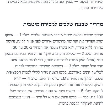
המחיר והתשלום — מסמך כזה מהווה הגנה משפטית מלאה במקרה
של בירור עתידי.
מדריך שבעה שלבים למכירה מיטבית
מדריך מכירת נחושת מיטבי מורכב משבעה שלבים. שלב 1 — איסוף
ומיון: הפרידו את הנחושת מחומרים אחרים לפני פנייה לקונה; נחושת
טהורה (ללא בידוד, ללא ציפוי) מעלה את המחיר ב-20 עד 30
אחוזים. שלב 2 — שקילה מוקדמת: שקלו את החומר בביתכם במאזן
ביתי (אפילו מאזן מטבח לכמויות קטנות), כדי לדעת מראש איזה
סדר גודל מוחזק. שלב 3 — השוואת מחירים: התקשרו לפחות
לשלושה קונים באזורכם, בקשו הצעת מחיר לקילו לכמות הספציפית
שלכם, ובדקו את מחיר LME של אותו היום. שלב 4 — וידוא
רישיון: בקשו לראות את רישיון העסק של הקונה לפני מתן הסכמה
לעסקה. שלב 5 — תיאום פינוי או הגעה עצמית: אם החומר מעל
100 ק״ג וכבד — בקשו פינוי; אם הוא קל ונייד — הגיעו בעצמכם
לתחנת השקילה לקבלת פרמיה.