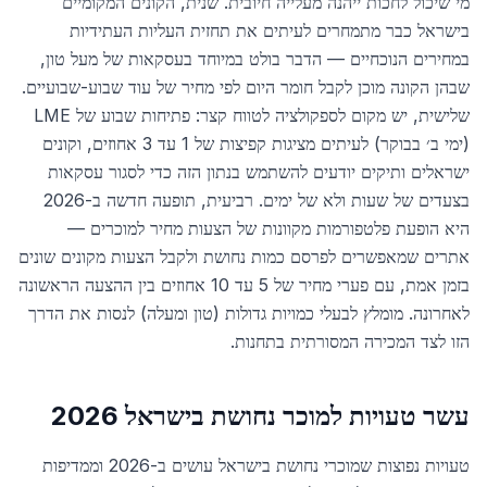
מי שיכול לחכות ייהנה מעלייה חיובית. שנית, הקונים המקומיים
בישראל כבר מתמחרים לעיתים את תחזית העליות העתידיות
במחירים הנוכחיים — הדבר בולט במיוחד בעסקאות של מעל טון,
שבהן הקונה מוכן לקבל חומר היום לפי מחיר של עוד שבוע-שבועיים.
שלישית, יש מקום לספקולציה לטווח קצר: פתיחות שבוע של LME
(ימי ב׳ בבוקר) לעיתים מציגות קפיצות של 1 עד 3 אחוזים, וקונים
ישראלים ותיקים יודעים להשתמש בנתון הזה כדי לסגור עסקאות
בצעדים של שעות ולא של ימים. רביעית, תופעה חדשה ב-2026
היא הופעת פלטפורמות מקוונות של הצעות מחיר למוכרים —
אתרים שמאפשרים לפרסם כמות נחושת ולקבל הצעות מקונים שונים
בזמן אמת, עם פערי מחיר של 5 עד 10 אחוזים בין ההצעה הראשונה
לאחרונה. מומלץ לבעלי כמויות גדולות (טון ומעלה) לנסות את הדרך
הזו לצד המכירה המסורתית בתחנות.
עשר טעויות למוכר נחושת בישראל 2026
טעויות נפוצות שמוכרי נחושת בישראל עושים ב-2026 וממדיפות