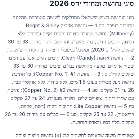
סוגי נחושת ומחירי יחס 2026
סוגי הנחושת בשוק הישראלי מתחלקים לשישה קטגוריות שהקונה
מתמחר בנפרד. סוג 1 — נחושת אדומה Bright & Shiny
(Millberry): נחושת טהורה בצורת חוטים נקיים ובהירים ללא
חמצון, חתכים חדים, ברק מאפיין. זהו הסוג היקר ביותר, 33 עד 36
שקלים לקילו ב-2026, ומקובל במפעלי היציקה ובתחנות הייצוא. סוג
2 — נחושת אדומה Clean (Candy): חוטים נקיים אבל עם חמצון
שטחי אדמדם, מגיעה מהחלפת כבלים יציבים. מחירה 30 עד 33
שקלים לקילו. סוג 3 — נחושת #1 (Copper No. 1): כל חתיכת
נחושת מעל מטלית בעובי 1.5 מ״מ, ללא בידוד, ללא אוקסיד כבד.
28 עד 31 שקלים. סוג 4 — נחושת #2 (Copper No. 2): נחושת
עם שיירי ריתוך, ציפויים קלים, חלודה מוגברת. 24 עד 27 שקלים.
סוג 5 — נחושת Lite Copper: חתיכות דקות (רשת, פחיות,
רדיאטור). 22 עד 25 שקלים. סוג 6 — כבלים עם בידוד: 20 עד 26
שקלים תלוי בסוג ובאחוז הנחושת.
קטגוריות משנה שראויות לתשומת לב: (א) נחושת מייצור יציקה