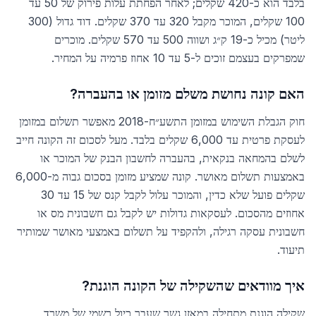
בלבד הוא כ-420 שקלים; לאחר הפחתת עלות פירוק של 50 עד
100 שקלים, המוכר מקבל 320 עד 370 שקלים. דוד גדול (300
ליטר) מכיל כ-19 ק״ג ושווה 500 עד 570 שקלים. מוכרים
שמפרקים בעצמם זוכים ל-5 עד 10 אחוז פרמיה על המחיר.
האם קונה נחושת משלם מזומן או בהעברה?
חוק הגבלת השימוש במזומן התשע״ח-2018 מאפשר תשלום במזומן
לעסקת פרטית עד 6,000 שקלים בלבד. מעל לסכום זה הקונה חייב
לשלם בהמחאה בנקאית, בהעברה לחשבון הבנק של המוכר או
באמצעות תשלום מאושר. קונה שמציע מזומן בסכום גבוה מ-6,000
שקלים פועל שלא כדין, והמוכר עלול לקבל קנס של 15 עד 30
אחוזים מהסכום. לעסקאות גדולות יש לקבל גם חשבונית מס או
חשבונית עסקה רגילה, ולהקפיד על תשלום באמצעי מאושר שמותיר
תיעוד.
איך מוודאים שהשקילה של הקונה הוגנת?
שקילה הוגנת מתחילה במאזן גשר שעבר כיול רשמי של משרד