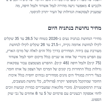
ולכביש 4 מאפשר גישה מהירה לנמל אשדוד ולנמל חיפה, מה
שמעניק לעסקאות הגדולות של העיר יתרון לוגיסטי.
מחיר נחושת ב
נתניה
היום
מחירי הנחושת בנתניה נעים ב-2026 בטווח של 28.5 עד 35 שקלים
לקילו לנחושת אדומה נקייה, ו-21.5 עד 26 שקלים לקילו לנחושת
מעורבת עם בידוד. המחירים בדרך כלל זהים לאלה של מרכז הארץ,
עם הפרש מינורי של אחוז או שניים בגלל מיקום יחסי לנמל אשדוד
(75 ק״מ) ולנמל חיפה (48 ק״מ). ההפרש מצטמצם עבור עסקאות
גדולות בגלל התחרות בין קונים של המרכז ושל הצפון על אותו חומר.
בעלי דירות במגדלי הים נהנים ממחירים גבוהים יחסית בגלל איכות
החומר שמתקבל משיפוצי יוקרה (פרזולים, כלי נחושת מעוצבים,
צנרת תרמוסטטית). מוכרי מלונאות שמעבירים כמויות קבועות זוכים
לחוזי אספקה רבעוניים עם פרמיום של 5 עד 8 אחוזים על גבי שוק
הספוט.