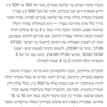
בטנדר פתוח ושניים עד שלושה עובדים, פינוי של 100 עד 500 ק״ג
דורש משאית זרוע ושני עובדים, ופינוי של מעל 500 ק״ג מצריך
משאית שטוחה גדולה וצוות של שלושה עובדים לפחות. עלות הפינוי
בדרך כלל אינה מחוייבת בנפרד — היא משוקללת במחיר הקילו
שהקונה מציע, והמוכר מקבל מחיר נמוך ב-2 עד 4 שקלים לקילו
לעומת הבאת החומר עצמית לתחנה. אם בחרתם להביא בעצמכם,
שימו לב לשעות הפעילות של התחנה (ראשון עד חמישי 07:00-
17:00, שישי עד 13:00), ולעומס בתחנה (שעות שיא: ראשון
10:00-12:00, חמישי 14:00-17:00). תחנה עם תור של 5
משאיות יכולה להמתין 2 עד 4 שעות לשקילה.
למוכרים מרוחקים, תכנון הלוגיסטיקה הוא קריטי. העברת נחושת
מהצפון (טבריה, כרמיאל, נצרת) לקונה במרכז או בנמל אשדוד יכולה
להיות משתלמת רק אם הכמות עולה על 500 ק״ג, בגלל עלות דלק
ושכירת משאית. מעל טון, ההעברה לנמל משתלמת כמעט תמיד
משום שהפער במחיר בין קונה מקומי לקונה בנמל הוא 10 עד 15
אחוזים. אפשרות נוספת היא שימוש בשירותי הובלה שיתופיים: מספר