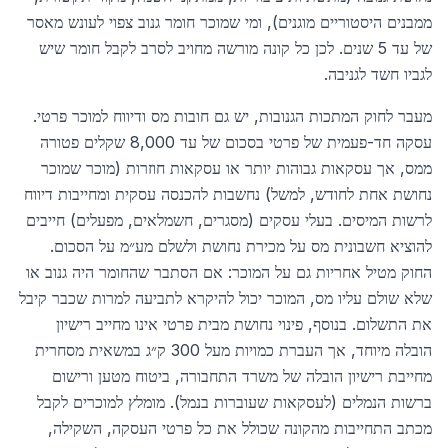
ממבנים היסטוריים מוגנים), ומי שמוכר חומר גנוב צפוי לעונש מאסר
של עד 5 שנים. לכן כל קונה מורשה מחויב לסרב לקבל חומר שיש
לגביו חשד לגניבה.
מעבר לחוק המתכות הגנובות, יש גם חובות מס ודיווח למוכר פרטי.
עסקה חד-פעמית של פרטי בסכום של עד 8,000 שקלים פטורה
ממס, אך עסקאות גבוהות יותר או עסקאות חוזרות (מוכר שמוכר
נחושת אחת לחודש, למשל) נחשבות להכנסה עסקית ומחייבות דיווח
לרשות המיסים. בעלי עסקים (מסגרים, חשמלאים, מפעלים) חייבים
להוציא חשבונית מס על מכירת נחושת ולשלם מע״מ על הסכום.
החוק מטיל אחריות גם על המוכר: אם הסתבר שהחומר היה גנוב או
שלא שולם עליו מס, המוכר יכול להיקרא לתביעה למרות שכבר קיבל
את התשלום. בנוסף, פינוי נחושת מבית פרטי אינו מחייב רישיון
הובלה מיוחד, אך העברת כמויות מעל 300 ק״ג במשאית מסחרית
מחייבת רישיון הובלה של משרד התחבורה, ביטוח מטען ורישום
ברשות הנמלים (לעסקאות שעוברות בנמל). מומלץ למוכרים לקבל
מכתב התחייבות מהקונה שכולל את כל פרטי העסקה, השקילה,