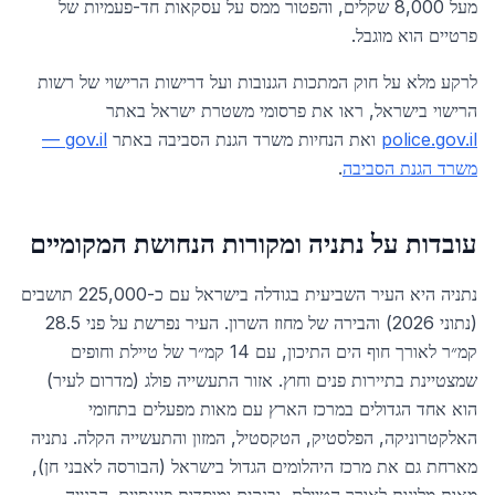
מעל 8,000 שקלים, והפטור ממס על עסקאות חד-פעמיות של
פרטיים הוא מוגבל.
לרקע מלא על חוק המתכות הגנובות ועל דרישות הרישוי של רשות
הרישוי בישראל, ראו את פרסומי משטרת ישראל באתר
police.gov.il
ואת הנחיות משרד הגנת הסביבה באתר
gov.il —
משרד הגנת הסביבה
.
עובדות על
נתניה
ומקורות הנחושת המקומיים
נתניה היא העיר השביעית בגודלה בישראל עם כ-225,000 תושבים
(נתוני 2026) והבירה של מחוז השרון. העיר נפרשת על פני 28.5
קמ״ר לאורך חוף הים התיכון, עם 14 קמ״ר של טיילת וחופים
שמצטיינת בתיירות פנים וחוץ. אזור התעשייה פולג (מדרום לעיר)
הוא אחד הגדולים במרכז הארץ עם מאות מפעלים בתחומי
האלקטרוניקה, הפלסטיק, הטקסטיל, המזון והתעשייה הקלה. נתניה
מארחת גם את מרכז היהלומים הגדול בישראל (הבורסה לאבני חן),