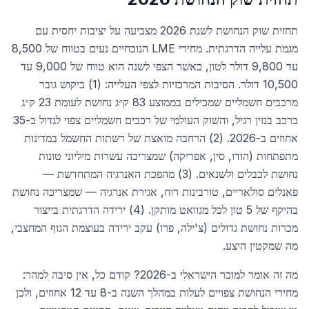
תחזית שוק הנחושת לשנת 2026 מצביעה על יציבות יחסית עם
מגמת עלייה הדרגתית. מחירי LME הנוכחיים נעים בטווח של 8,500
עד 9,800 דולר לטון, כאשר הצפי לשנה הוא טווח של 9,000 עד
10,500 דולר. הסיבות המרכזיות לצפי העלייה: (1) ביקוש גובר
מרכבים חשמליים שמכילים בממוצע 83 ק״ג נחושת לעומת 23 ק״ג
ברכב בנזין רגיל, והשוק העולמי של רכבים חשמליים צפוי לגדול ב-35
אחוזים ב-2026. (2) הרחבה מואצת של רשתות החשמל במדינות
מתפתחות (הודו, סין, אפריקה) שמצריכה עשרות מיליוני טונות
נחושת לכבלים ולשנאים. (3) מהפכת האנרגיה המתחדשת —
פאנלים סולאריים, טורבינות רוח, אגירת אנרגיה — שמצריכה נחושת
בהיקף של 5 טון לכל מגוואט מותקן. (4) ירידה הדרגתית בייצור
מכרות נחושת גדולים (צ'ילה, פרו) עקב ירידה בעוצמת הגוף המחצבי,
מה שמקטין היצע.
מה זה אומר למוכר הישראלי ב-2026? קודם כל, אין סיבה למהר:
מחירי הנחושת צפויים לעלות במהלך השנה ב-8 עד 12 אחוזים, ולכן