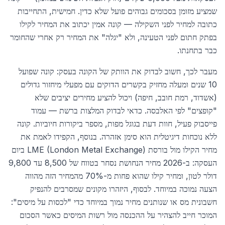
שמציע מזומן בסכומים גבוהים פועל שלא כדין. חמישית, התחייבות
כתובה למחיר לפני השקילה — קונה אמין יכתוב את המחיר לקילו
בפתק חתום לפני הטעינה, ולא "יגלה" את המחיר רק אחרי שהחומר
כבר בתחנתו.
מעבר לכך, חשוב לבדוק את הוותק של הקונה בעסק: קונה שפועל
10 שנים ומעלה מחזיק בקשרים הדוקים עם מפעלי מיחזור גדולים
(אשדוד, רמת חובב, חיפה) ויכול להציע מחירים יציבים שלא
"קופצים" לפי האלבסה. כדאי לבדוק המלצות ברשת — עמוד
פייסבוק פעיל, חוות דעת בגוגל מפות, מספר ביקורות חיוביות. קונה
ללא נוכחות דיגיטלית הוא סימן אזהרה. בנוסף, הקפידו לאמת את
מחיר הקילו מול בורסת LME (London Metal Exchange) ביום
העסקה: ב-2026 מחיר הנחושת נסחר בטווח של 8,500 עד 9,800
דולר לטון, ומחיר קילו שהוא פחות מ-70% מהמחיר הזה מהווה
הצעה נמוכה במיוחד. לבסוף, היזהרו מקונים שמסרבים להנפיק
חשבונית מס או שנותנים מחיר נמוך במיוחד כדי "לכסות על מיסים":
המוכר חייב להצהיר על ההכנסה מול רשות המיסים כאשר הסכום