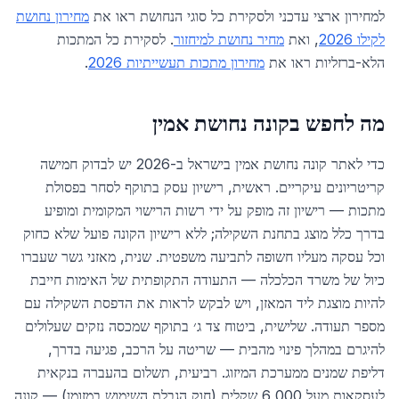
למחירון ארצי עדכני ולסקירת כל סוגי הנחושת ראו את
מחירון נחושת
לקילו 2026
, ואת
מחיר נחושת למיחזור
. לסקירת כל המתכות
הלא-ברזליות ראו את
מחירון מתכות תעשייתיות 2026
.
מה לחפש בקונה נחושת אמין
כדי לאתר קונה נחושת אמין בישראל ב-2026 יש לבדוק חמישה
קריטריונים עיקריים. ראשית, רישיון עסק בתוקף לסחר בפסולת
מתכות — רישיון זה מופק על ידי רשות הרישוי המקומית ומופיע
בדרך כלל מוצג בתחנת השקילה; ללא רישיון הקונה פועל שלא כחוק
וכל עסקה מעליו חשופה לתביעה משפטית. שנית, מאזני גשר שעברו
כיול של משרד הכלכלה — התעודה התקופתית של האימות חייבת
להיות מוצגת ליד המאזן, ויש לבקש לראות את הדפסת השקילה עם
מספר תעודה. שלישית, ביטוח צד ג׳ בתוקף שמכסה נזקים שעלולים
להיגרם במהלך פינוי מהבית — שריטה על הרכב, פגיעה בדרך,
דליפת שמנים ממערכת המיזוג. רביעית, תשלום בהעברה בנקאית
לעסקאות מעל 6,000 שקלים (חוק הגבלת השימוש במזומן) — קונה