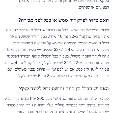
עסקאות תעשייתיות של 5 טון ומעלה מנוהלות בחוזי אספקה
רבעוניים או שנתיים.
האם כדאי לפרק דוד שמש או כבל לפני מכירה?
פירוק עצמי של דוד שמש, כבל עם בידוד או סליל מנוע יכול להעלות
את המחיר שתקבלו ב-20 עד 40 אחוז. בעבור דוד שמש: הוצאת
סליל הנחושת הפנימי מפחיתה את משקל הנחושת הטהורה אבל
מעלה את מחיר הקילו מ-24 לכ-33 שקלים — עלייה נטו של כ-15
אחוז לאחר הפסדי משקל. בעבור כבל חשמל: קילוף הבידוד הפלסטי
מגדיל את המחיר מ-22 ל-32 שקלים לקילו, אך לוקח 2 עד 4 שעות
עבודה ל-10 ק״ג כבל. אם יש לכם זמן — פירוק עצמי משתלם; אם
אין — קונה מקצועי יפרק בתשלום של 3 עד 5 שקלים לקילו.
האם יש הבדל בין קונה נחושת גדול לקונה קטן?
קונה גדול (תחנה עם מחזור שנתי של מעל 200 טון) מציע בדרך כלל
מחירים גבוהים יותר בכמויות גדולות בגלל יתרונות גודל: חוזי אספקה
ישירים למפעלי יציקה בחו״ל, ציוד מתקדם לזיהוי טוהר החומר