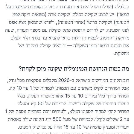
הכלכלה (יש לדרוש לראות את תעודת הכיול התקופתית שמוצגת על
המאזן). יש לבצע שקילה כפולה: שקילת טרה (משאית ריקה לפני
הטעינה) ושקילת ברוטו (אחרי הטעינה), ולוודא שהמאזן מציג אפס
לפני הטעינה. יש לדרוש הדפסת פתק שקילה עם מספר תעודה, שעה
מדויקת וחתימה. לכמויות גדולות כדאי להביא עד בלתי תלוי ולצלם
את תצוגת המאזן בזמן השקילה — זו ראיה קבילה במקרה של
מחלוקת.
מה כמות הנחושת המינימלית שקונה מוכן לקחת?
רוב הקונים המורשים בישראל ב-2026 מקבלים עסקאות מכל גודל,
אבל המחירים לקילו משתנים עם הכמות. לכמויות של 1 עד 10 ק״ג
המחיר בדרך כלל נמוך ב-10 עד 15 אחוז מהטווח העליון, בגלל
העלות היחסית של שקילה ורישום. לכמויות של 50 ק״ג ומעלה
המחיר קופץ למחיר הספוט המלא, ולעיתים זוכה בפרמיה נוספת של 1
עד 2 שקלים לקילו. לכמויות של מעל 500 ק״ג הקונה שולח משאית
ייעודית ומעניק פרמיה של 10 עד 15 אחוז על גבי שוק הספוט.