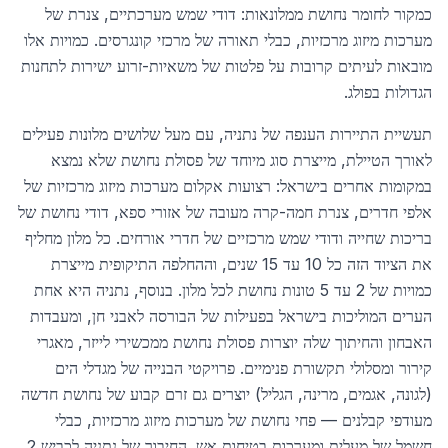
כמקור לחומר נחושת ממלונאות: דודי שמש מערכתיים, צנרת של
מערכות מיזוג מרכזיות, כבלי תאורה של מרכזי קונגרסים. כמויות אלו
מובאות לעיתים קרובות על פלטות של משאיות-זרוע ישירות לתחנות
הגדולות בפולג.
תעשיית התיירות הענפה של נתניה, עם מעל שלושים מלונות פעילים
לאורך הטיילת, מייצרת סוג מיוחד של פסולת נחושת שלא נמצא
במקומות אחרים בישראל: רצועות אקלום מערכות מיזוג מרכזיות של
אלפי חדרים, צנרת חמה-קרה מעובה של אזורי ספא, דודי נחושת של
בריכות שחייה ודודי שמש מרכזיים של חדרי אורחים. כל מלון מחליף
את הציוד הזה כל 10 עד 15 שנים, וההחלפה התיקופית מייצרת
כמויות של 2 עד 5 טונות נחושת לכל מלון. בנוסף, נתניה היא אחת
הערים המוליכות בישראל בפעילות של הבורסה לאבני חן, ומעבדות
האבחון והחיתוך שלה יוצרות פסולת נחושת ממכשירי לייזר, מאגרי
קירור ומסלולי תקשורת פנימיים. פרויקטי הבנייה של מגדלי הים
(לגונה, אגמים, מרינה, הגליל) יוצרים גם זרם קבוע של נחושת חדשה
מעודפי קבלנים — פחי נחושת של מערכות מיזוג מרכזיות, כבלי
חשמל של מעלית ומערכות בטיחות אש. החיבור של נתניה לכביש 2