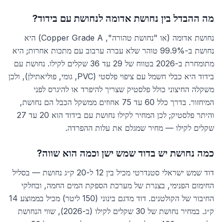
מה ההבדל בין נחושת אדומה לנחושת עם בידוד?
נחושת אדומה (או "נחושת טהורה", Copper Grade A) היא
נחושת ב-99.9% טוהר שלא עברה ערבוב עם מתכות אחרות; היא
מתומחרת ב-2026 בטווח של 29 עד 36 שקלים לקילו. נחושת עם
בידוד היא כבלי חשמל עם ציפוי פלסטי (PVC, גומי, פוליאתילן), ולכן
משקלה החיצוני כולל פלסטיק שצריך להיפרד או להיגרס לפני
המיחזור. בדרך כלל 60 עד 75 אחוזים ממשקל הכבל הם נחושת,
והיתר פלסטיק; לכן המחיר לקילו נחושת עם בידוד הוא 20 עד 27
שקלים לקילו — מחיר שמגלם את עלות ההפרדה.
כמה נחושת יש בדוד שמש ישן וכמה הוא שווה?
דוד שמש ישראלי סטנדרטי מכיל בין 12 ל-20 ק״ג נחושת — בסליל
החימום הפנימי, בצנרת של מערכת הספקת המים החמה, ובחלקי
החיבור של הקולטנים. דוד מדגם בינוני (150 ליטר) מכיל בממוצע 14
ק״ג. במחיר נחושת של 30 שקלים לקילו (ב-2026), שווי הנחושת