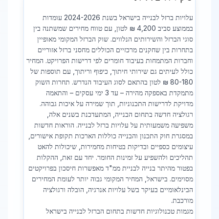
עלויות ברזל לבנייה בישראל בשנת 2024-2026 עומדות
בממוצע סביב 4,200 ₪ לטון, עם טווח מחירים שמשתנה בין
סוגי הברזל והשירותים הנלווים. שוק הברזל המקומי מאופיין
בתחרות בין שחקנים מרכזיים הכוללים מחסני ברזל אזוריים
וחברות המתמחות בעיבוד חומרים לפי דרישות הפרויקט. המחיר
כולל לעיתים גם שירותי חיתוך, כיפוף וריתוך, עם תוספות של
80-180 ₪ לטון בהתאם לסוג העיבוד הנדרש. תחרות השוק
מתמקדת באספקה מהירה – עד 3 ימי עסקים – והתאמה
מדויקת לדרישות התכנוניות, תוך שמירה על איכות גבוהה.
רגולציה חדשה בתחום הבנייה, המתעדכנת בשנים אלה,
משפיעה משמעותית על עלויות ברזל לבנייה. הוראות חדשות
במסגרת חוק התכנון והבנייה כוללות הארכות תקופת אישורים,
עיצומים כספיים ובדיקות בטיחות מחמירות, שיכולות להאט
תהליכים ולהשפיע על זמינות החומר. יחד עם זאת, ההקלות
בפטור מהיתר בנייה לבניית ממ"ד מאפשרות חיסכון בפרויקטים
מסוימים. בישראל, המחיר המקומי גבוה יותר לעומת המחירים
הבינלאומיים בעיקר בשל עלויות אנרגיה, הובלה ורגולציה
מורכבת.
מגמות טכנולוגיות חדשות בתחום הברזל לבנייה בישראל