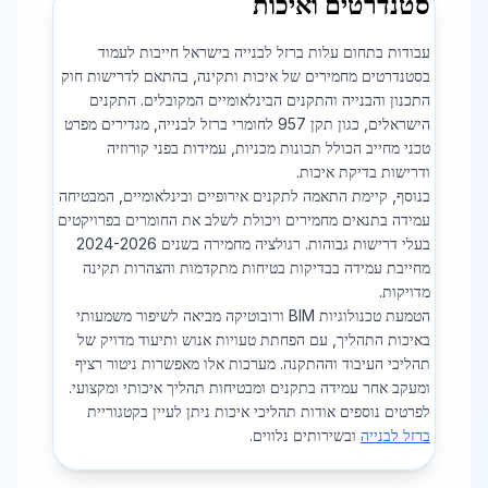
סטנדרטים ואיכות
עבודות בתחום עלות ברזל לבנייה בישראל חייבות לעמוד
בסטנדרטים מחמירים של איכות ותקינה, בהתאם לדרישות חוק
התכנון והבנייה והתקנים הבינלאומיים המקובלים. התקנים
הישראלים, כגון תקן 957 לחומרי ברזל לבנייה, מגדירים מפרט
טכני מחייב הכולל תכונות מכניות, עמידות בפני קורוזיה
ודרישות בדיקת איכות.
בנוסף, קיימת התאמה לתקנים אירופיים ובינלאומיים, המבטיחה
עמידה בתנאים מחמירים ויכולת לשלב את החומרים בפרויקטים
בעלי דרישות גבוהות. רגולציה מחמירה בשנים 2024-2026
מחייבת עמידה בבדיקות בטיחות מתקדמות והצהרות תקינה
מדויקות.
הטמעת טכנולוגיות BIM ורובוטיקה מביאה לשיפור משמעותי
באיכות התהליך, עם הפחתת טעויות אנוש ותיעוד מדויק של
תהליכי העיבוד וההתקנה. מערכות אלו מאפשרות ניטור רציף
ומעקב אחר עמידה בתקנים ומבטיחות תהליך איכותי ומקצועי.
לפרטים נוספים אודות תהליכי איכות ניתן לעיין בקטגוריית
ברזל לבנייה
ובשירותים נלווים.