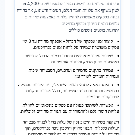
והפחתת סיכונים בפרויקט. המחיר הממוצע של כ-4,200 ₪
לטון משקף את עלויות חומר הגלם, העיבוד והשינוע, אך בחירה
נכונה בספקים מאפשרת להוזיל עלויות באמצעות שירותים
נלווים דוגמת חיתוך וכיפוף מדויקים.
יתרונות בולטים נוספים כוללים:
קיצור זמני אספקה של הברזל – אספקה מהירה עד 3 ימי
עסקים מאפשרת שמירה על לוחות זמנים בפרויקטים.
שירותי עיבוד מתקדמים וחסכון בכמות הברזל הנדרשת
באמצעות תכנון מדויק ומכונות אוטומטיות.
עמידה בתקנים מחמירים ועדכניים, המבטיחה איכות
ועמידות חומרים לאורך זמן.
התאמה מלאה לתנאי השוק הישראלי, עם היכרות מעמיקה
ברגולציה ובהנחיות בנייה ספציפיות, כולל פטורים והקלות
לפרויקטים מסוימים.
אפשרות לשיתופי פעולה עם ספקים בינלאומיים להוזלת
עלויות חומרי גלם ולהתמודדות עם תנודות מחירים גלובליות.
השקעה בשירותי חישוב נכון של עלות ברזל לבנייה מבטיחה
יעילות כלכלית, תכנון מדויק וחיסכון ניכר בפרויקטים, תוך
שמירה על איכות ועמידה בדרישות רגולטוריות מחמירות.