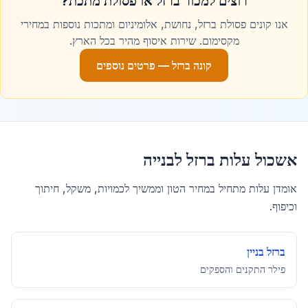
רוצים למכור ברזל או פסולת מתכת?
גן יבנה
עלות ברזל לבנייה
ב
גן יבנה
אנו קונים פסולת ברזל, נחושת, אלומיניום ומתכות נוספות במחירי
מקסימום. שירות איסוף מהיר בכל הארץ.
קונה ברזל — פרטים נוספים
דימונה
עלות ברזל לבנייה
ב
דימונה
הוד השרון
עלות ברזל לבנייה
ב
הוד השרון
אשכול עלות ברזל לבנייה
אומדן עלות מתחיל במחיר הטון וממשיך לכמויות, משקל, חיתוך
הרצליה
וכיפוף.
עלות ברזל לבנייה
ב
הרצליה
ברזל בניין
חדרה
עלות ברזל לבנייה
ב
חדרה
פילר התקנים והספקים