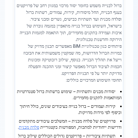
ברזל לבנייה משמש כחומר יסוד מרכזי במגוון רחב של פרויקטים
בענף הבנייה, החל מיסודות, קירות, עמודים, רשתות ברזל
ופלדה מבנית ועד תשתיות כבישים, גשרים ומבני ציבור.
בישראל, השימוש בברזל בנייה מתאפיין במגמה גוברת של
איכות ועמידה בתקנים מחמירים, תוך התאמה למגמות הבנייה
הירוקה וחדשנות טכנולוגית.
פיתוחים כגון טכנולוגיית BIM מאפשרים תכנון מדויק של
כמויות הברזל הדרושות, מה שמקטין משמעותית את הבזבוז
וייעל את תהליך הבנייה. בנוסף, שילוב רובוטיקה ומכונות
חכמות לעיבוד הברזל מאפשר קיצור זמני ההכנה והפעלה
מדויקת יותר על פי תכניות הפרויקט.
תחומי השימוש המרכזיים כוללים:
יסודות מבנים ותשתיות – שימוש ברשתות ברזל סטנדרטיות
המותאמות לתקנים מחמירים.
קירות ועמודים – ברזל בנייה בעיבודים שונים, כולל חיתוך
וכיפוף לפי מידות מדויקות.
פרויקטים של פלדה מבנית – המשלבים עיבודים מתקדמים
ודרישות ייחודיות למתכות, המפורטות בקטגוריית
פלדה מבנית
.
תשתיות ציבוריות – פרויקטים גדולים הכוללים שילוב ברזל