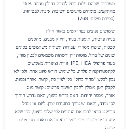
משרדים שבהם עלות ברזל לבנייה בחולון מהווה 15%
מהתקציב. מומחים מדגישים חשיבות איכות לבטיחות.
(ספירת מילים: 768)
שימושים נפוצים בפרויקטים באזור חולון
בנייה פרטית, תוספות בנייה, חיזוק מבנים, מחסנים,
סככות, שיפוץ מסחרי ועבודות תשתית משתמשים בסוגים
שונים של ברזל. מוטות זיון ורשתות משמשים לבטון מזוין,
בעוד פרופילי IPE, HEA, זוויות וצינורות משמשים
לקונסטרוקציות פלדה. כל שימוש דורש סיווג אחר, ולכן לא
נכון לבקש "מחיר ברזל" בלי לציין סוג, קוטר, אורך וכמות.
לקבלן קטן מומלץ להכין רשימת פריטים: קוטר מוט,
אורך, מספר יחידות, האם נדרש כיפוף, האם נדרש חיתוך
לפי מידה, והאם יש צורך בתעודת יצרן. ליזם או מנהל
פרויקט כדאי לרכז את הנתונים לפי שלבי ביצוע, כדי שלא
יגיע חומר מוקדם מדי ויחליד באתר או מאוחר מדי ויעכב
יציקה.