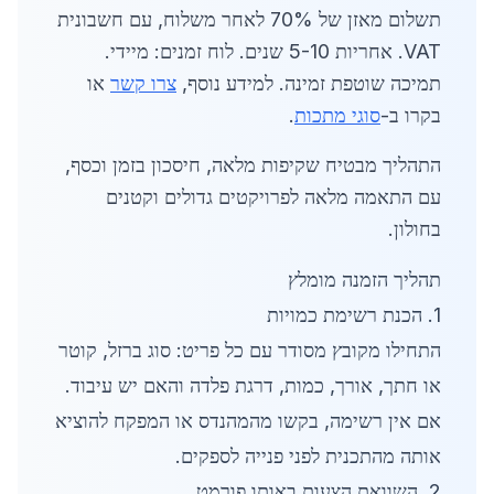
תשלום מאזן של 70% לאחר משלוח, עם חשבונית
VAT. אחריות 5-10 שנים. לוח זמנים: מיידי.
תמיכה שוטפת זמינה. למידע נוסף,
צרו קשר
או
בקרו ב-
סוגי מתכות
.
התהליך מבטיח שקיפות מלאה, חיסכון בזמן וכסף,
עם התאמה מלאה לפרויקטים גדולים וקטנים
בחולון.
תהליך הזמנה מומלץ
1. הכנת רשימת כמויות
התחילו מקובץ מסודר עם כל פריט: סוג ברזל, קוטר
או חתך, אורך, כמות, דרגת פלדה והאם יש עיבוד.
אם אין רשימה, בקשו מהמהנדס או המפקח להוציא
אותה מהתכנית לפני פנייה לספקים.
2. השוואת הצעות באותו פורמט