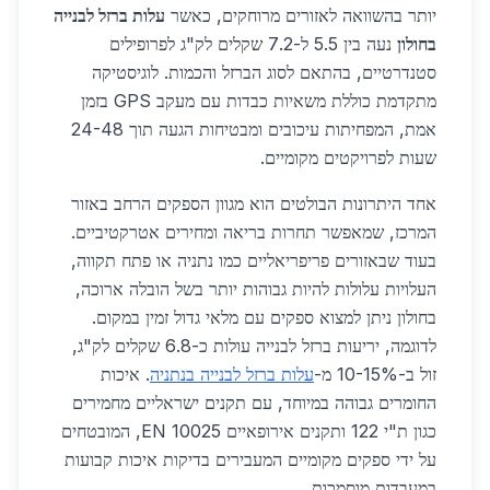
יותר בהשוואה לאזורים מרוחקים, כאשר
עלות ברזל לבנייה
בחולון
נעה בין 5.5 ל-7.2 שקלים לק"ג לפרופילים
סטנדרטיים, בהתאם לסוג הברזל והכמות. לוגיסטיקה
מתקדמת כוללת משאיות כבדות עם מעקב GPS בזמן
אמת, המפחיתות עיכובים ומבטיחות הגעה תוך 24-48
שעות לפרויקטים מקומיים.
אחד היתרונות הבולטים הוא מגוון הספקים הרחב באזור
המרכז, שמאפשר תחרות בריאה ומחירים אטרקטיביים.
בעוד שבאזורים פריפריאליים כמו נתניה או פתח תקווה,
העלויות עלולות להיות גבוהות יותר בשל הובלה ארוכה,
בחולון ניתן למצוא ספקים עם מלאי גדול זמין במקום.
לדוגמה, יריעות ברזל לבנייה עולות כ-6.8 שקלים לק"ג,
זול ב-10-15% מ-
עלות ברזל לבנייה בנתניה
. איכות
החומרים גבוהה במיוחד, עם תקנים ישראליים מחמירים
כגון ת"י 122 ותקנים אירופאיים EN 10025, המובטחים
על ידי ספקים מקומיים המעבירים בדיקות איכות קבועות
במעבדות מוסמכות.