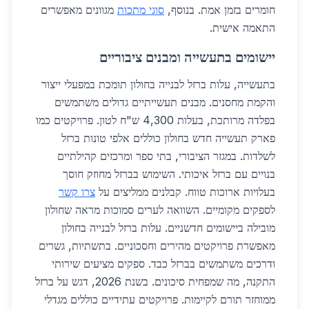
חומרים בזמן אמת. בנוסף,
סוגי מתכות
מגוונים מאפשרים
התאמה אישית.
יישומים בתעשייה ומבנים ציבוריים
בתעשייה, עלות ברזל לבנייה בחולון תומכת במפעלי ייצור
והקמת מחסנים. מבנים תעשייתיים גדולים משתמשים
בפלדה מרותכת, בעלות 4,300 ש"ח לטון. פרויקטים כמו
פארק תעשייה חדש בחולון כוללים אלפי טונות ברזל
לשלדות. במגזר הציבורי, בתי ספר ומרכזים קהילתיים
בנויים עם ברזל איכותי. השימוש בברזל מחוזק חוסך
בעלויות ארוכות טווח. קבלנים ממליצים על
צרו קשר
לספקים מקומיים. השוואה לערים סמוכות מראה שחולון
מובילה ביישומים חדשניים. עלות ברזל לבנייה בחולון
מאפשרת פרויקטים מהירים וחסכוניים. בתשתיות, גשרים
ודרכים משתמשים בברזל כבד. ספקים מציעים שירותי
התקנה, מה שמפחית סיכונים. בשנת 2026, דגש על ברזל
ממוחזר תורם לקיימות. פרויקטים עתידיים כוללים מגדלי