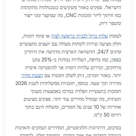
הישראלי. ספקים באזור משקיעים בטכנולוגיה מתקדמת
כמו חיתוך לייזר ומכונות CNC, מה שמקצר זמני ייצור
ומשפר דיוק.
לעומת
עלות ברזל לבנייה בראשון לציון
או פתח תקווה,
חולון מציעה שירות לקוחות מעולה עם יועצים מקצועיים
זמינים 24/7. ההשוואה הארצית מדגישה את היתרון:
בצפון, כמו בחיפה, העלויות גבוהות ב-25% עקב
מרחקים, ובדרום עלויות דומות אך לוגיסטיקה איטית
יותר. באזור המרכז, ניתן לשלב הזמנות עם
הצעת מחיר
מהירה תוך שעה. בנוסף, תוכניות ממשלתיות לשנת 2026
תומכות בתעשיית הפלדה במרכז באמצעות מענקי
תשתית, מה שמוזיל מחירים עוד יותר. ספקים מציעים
אחריות של 10 שנים על חומרים, ומשלוח חינם בתוך
רדיוס 50 ק"מ.
בסיכום, היתרונות הלוגיסטיים, המחירים הנמוכים והאיכות
הגבוהה הופכים את אזור המרכז, ובמיוחד חולון, לבחירה