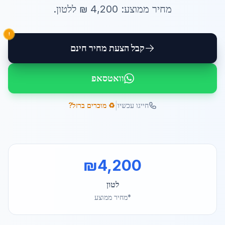
מחיר ממוצע:
4,200
₪ ל
לטון
.
!
קבל הצעת מחיר חינם
וואטסאפ
|
חייגו עכשיו
♻️ מוכרים ברזל?
₪
4,200
לטון
*מחיר ממוצע