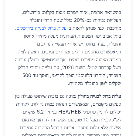
בהשוואה ארצית, אזור המרכז מנצח בקלות: בירושלים,
העלויות גבוהות בכ-20% בגלל שטח הררי והובלה
מורכבת, כפי שניתן לראות ב-
עלות ברזל לבנייה בירושלים
.
בתל אביב-יפו, הצפיפות העירונית מעלה מחירי אחסון
והובלה, בעוד בחולון יש אזורי תעשייה נרחבים
המאפשרים מחסנים גדולים ומחירים נמוכים. ראשון לציון
סמוכה מציעה מחירים דומים, אך לוגיסטיקה בחולון עדיפה
בשל קרבתה לנמל. בשנת 2026, עם עליית מחירי הדלק
הצפויה, היתרון הלוגיסטי הופך לקריטי, חוסך עד 500
שקלים לטון בהובלה מקומית.
עלות ברזל לבנייה בחולון
נמוכה גם בזכות שיתופי פעולה בין
ספקים מקומיים, המאפשרים הנחות כמות גדולות. לקוחות
יכולים להזמין פרופילי HEA/HEB במחיר 6.2 שקלים
לק"ג לכמות מעל 10 טון, עם אפשרות לחיתוך מותאם
אישית ללא עלות נוספת. איכות הברזל מבטיחה עמידות
גבוהה בפני קורוזיה, חיונית לבנייה רב-קומתית באקלים