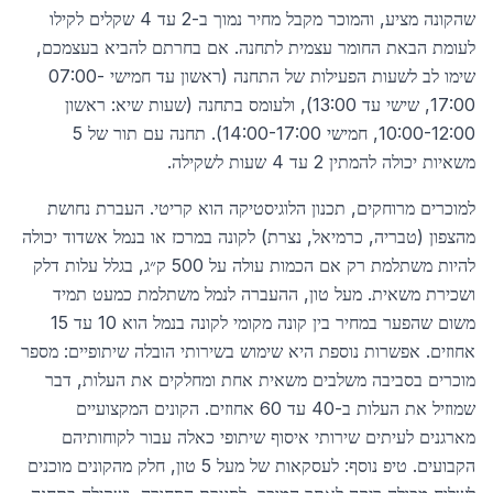
שהקונה מציע, והמוכר מקבל מחיר נמוך ב-2 עד 4 שקלים לקילו
לעומת הבאת החומר עצמית לתחנה. אם בחרתם להביא בעצמכם,
שימו לב לשעות הפעילות של התחנה (ראשון עד חמישי 07:00-
17:00, שישי עד 13:00), ולעומס בתחנה (שעות שיא: ראשון
10:00-12:00, חמישי 14:00-17:00). תחנה עם תור של 5
משאיות יכולה להמתין 2 עד 4 שעות לשקילה.
למוכרים מרוחקים, תכנון הלוגיסטיקה הוא קריטי. העברת נחושת
מהצפון (טבריה, כרמיאל, נצרת) לקונה במרכז או בנמל אשדוד יכולה
להיות משתלמת רק אם הכמות עולה על 500 ק״ג, בגלל עלות דלק
ושכירת משאית. מעל טון, ההעברה לנמל משתלמת כמעט תמיד
משום שהפער במחיר בין קונה מקומי לקונה בנמל הוא 10 עד 15
אחוזים. אפשרות נוספת היא שימוש בשירותי הובלה שיתופיים: מספר
מוכרים בסביבה משלבים משאית אחת ומחלקים את העלות, דבר
שמוזיל את העלות ב-40 עד 60 אחוזים. הקונים המקצועיים
מארגנים לעיתים שירותי איסוף שיתופי כאלה עבור לקוחותיהם
הקבועים. טיפ נוסף: לעסקאות של מעל 5 טון, חלק מהקונים מוכנים