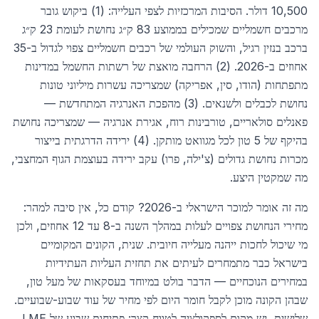
10,500 דולר. הסיבות המרכזיות לצפי העלייה: (1) ביקוש גובר
מרכבים חשמליים שמכילים בממוצע 83 ק״ג נחושת לעומת 23 ק״ג
ברכב בנזין רגיל, והשוק העולמי של רכבים חשמליים צפוי לגדול ב-35
אחוזים ב-2026. (2) הרחבה מואצת של רשתות החשמל במדינות
מתפתחות (הודו, סין, אפריקה) שמצריכה עשרות מיליוני טונות
נחושת לכבלים ולשנאים. (3) מהפכת האנרגיה המתחדשת —
פאנלים סולאריים, טורבינות רוח, אגירת אנרגיה — שמצריכה נחושת
בהיקף של 5 טון לכל מגוואט מותקן. (4) ירידה הדרגתית בייצור
מכרות נחושת גדולים (צ'ילה, פרו) עקב ירידה בעוצמת הגוף המחצבי,
מה שמקטין היצע.
מה זה אומר למוכר הישראלי ב-2026? קודם כל, אין סיבה למהר:
מחירי הנחושת צפויים לעלות במהלך השנה ב-8 עד 12 אחוזים, ולכן
מי שיכול לחכות ייהנה מעלייה חיובית. שנית, הקונים המקומיים
בישראל כבר מתמחרים לעיתים את תחזית העליות העתידיות
במחירים הנוכחיים — הדבר בולט במיוחד בעסקאות של מעל טון,
שבהן הקונה מוכן לקבל חומר היום לפי מחיר של עוד שבוע-שבועיים.
שלישית, יש מקום לספקולציה לטווח קצר: פתיחות שבוע של LME