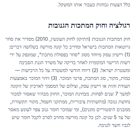
כלל הצעות גבוהות בעבור אותו המשקל.
רגולציה וחוק המתכות הגנובות
חוק המתכות הגנובות (התיקון לחוק העונשין, 2010) מסדיר את סחר
גרוטאות המתכות בישראל ומחייב כל קונה מורשה בשלושה דברים:
(1) רישיון עסק מיוחד מסוג "סחר בפסולת מתכת", שמונפק על ידי
רשות הרישוי המקומית לאחר בדיקה של משרד הגנת הסביבה
ומשטרת ישראל. (2) דיווח חודשי למשטרה על כל הרכישות —
כמות, מקור, סוג המתכת, פרטי המוכר. (3) זיהוי המוכר באמצעות
תעודת זהות או רישיון עסק, וצילום של המסמך לארכיון של הקונה
למשך 7 שנים לפחות. מבחינת המוכר, החוק מבהיר שאסור למכור
נחושת גנובה (מתשתיות ציבוריות, ממתקני חשמל, מקווי תקשורת,
ממבנים היסטוריים מוגנים), ומי שמוכר חומר גנוב צפוי לעונש מאסר
של עד 5 שנים. לכן כל קונה מורשה מחויב לסרב לקבל חומר שיש
לגביו חשד לגניבה.