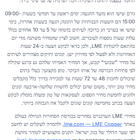
החומר בעצמו לתחנת השקילה זוכה לפרמיה על פני פינוי ביתי.
גורם שישי הוא מועד ההגעה: ימים ראשון עד חמישי בשעות 09:00-
15:00 הם השעות הבנותיות של הקונה; הגעה בשעות אחרות, בימי
שישי או בערבי חג כרוכה לעיתים בהנחה של 5 עד 10 אחוזים בגלל
עלות שעות נוספות לעובדים. חשוב לציין שהמחיר משתנה מדי יום
בהתאם לתנודות LME, ולכן כדאי לבקש הצעה ב-24 שעות
האחרונות ולא לפעול לפי מחירון ישן. קונים ותיקים מצהירים לעיתים
על מחיר "שבועי" קבוע, אך המחיר האמיתי שלהם נע ברגע שקילה
לפי פתיחת הבורסה של אותו הבוקר. טיפ מקצועי: בעלי בתים
שיכולים לחכות 48 עד 72 שעות עד למכירה בדרך כלל מקבלים
מחיר טוב יותר, משום שהם יכולים להשוות שלושה-ארבעה קונים
ולהגיע לחמשת מחיר הספוט. לעסקאות של טון ומעלה מומלץ לבקש
הצעה בכתב מחמישה קונים שונים ולקבל את הגבוהה ביותר.
מחירי LME העדכניים נסחרים בבורסת הסחורות הגדולה בעולם
באתר
lme.com — LME Copper
, ולהמרה לשקלים יש לחשב
לפי שער הדולר של בנק ישראל. תקנים מקצועיים לטוהר נחושת