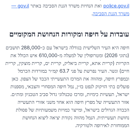
police.gov.il
ואת הנחיות משרד הגנת הסביבה באתר
gov.il —
משרד הגנת הסביבה
.
עובדות על
חיפה
ומקורות הנחושת המקומיים
חיפה היא העיר השלישית בגודלה בישראל עם כ-288,000 תושבים
(נתוני 2026) ומטרופולין של למעלה מ-610,000 איש הכולל את
הקריות (קריית אתא, קריית ביאליק, קריית ים, קריית מוצקין, קריית
חיים) ונשר. העיר נפרשת על פני 63.7 קמ״ר במורדות הכרמל
ובמפרץ חיפה, ומהווה את המרכז התעשייתי הכבד של הצפון. כאן
פועלים בתי הזיקוק לנפט בז״ן, נמל חיפה המסחרי והצבאי, מספנות
ישראל, תעשיות כימיות, ומרכז טכנולוגי גדול סביב הטכניון ומת״ם.
אזור התעשייה של מפרץ חיפה הוא אחד משני אזורי התעשייה
הכבדה הגדולים בישראל, ומייצר כמויות משמעותיות של פסולת
נחושת תעשייתית. הנמל מהווה נקודת יציאה ליצוא הנחושת
הממוחזרת לאירופה ולטורקיה.