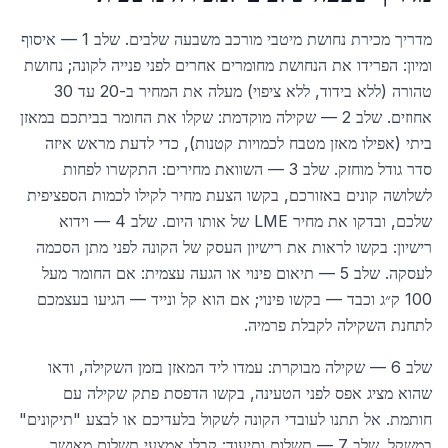
מדריך מכירת נחושת מיטבי מורכב משבעה שלבים. שלב 1 — איסוף
ומיון: הפרידו את הנחושת מחומרים אחרים לפני פנייה לקונה; נחושת
טהורה (ללא בידוד, ללא ציפוי) מעלה את המחיר ב-20 עד 30
אחוזים. שלב 2 — שקילה מוקדמת: שקלו את החומר בביתכם במאזן
ביתי (אפילו מאזן מטבח לכמויות קטנות), כדי לדעת מראש איזה
סדר גודל מוחזק. שלב 3 — השוואת מחירים: התקשרו לפחות
לשלושה קונים באזורכם, בקשו הצעת מחיר לקילו לכמות הספציפית
שלכם, ובדקו את מחיר LME של אותו היום. שלב 4 — וידוא
רישיון: בקשו לראות את רישיון העסק של הקונה לפני מתן הסכמה
לעסקה. שלב 5 — תיאום פינוי או הגעה עצמית: אם החומר מעל
100 ק״ג וכבד — בקשו פינוי; אם הוא קל ונייד — הגיעו בעצמכם
לתחנת השקילה לקבלת פרמיה.
שלב 6 — שקילה מבוקרת: עמדו ליד המאזן בזמן השקילה, ודאו
שהוא מציג אפס לפני הטעינה, בקשו הדפסת פתק שקילה עם
חותמת. אל תתנו לעובדי הקונה לשקול בלעדיכם או לבצע "תיקונים"
במשקל. שלב 7 — תשלום ותיעוד: קבלו אמצעי תשלום מאושר