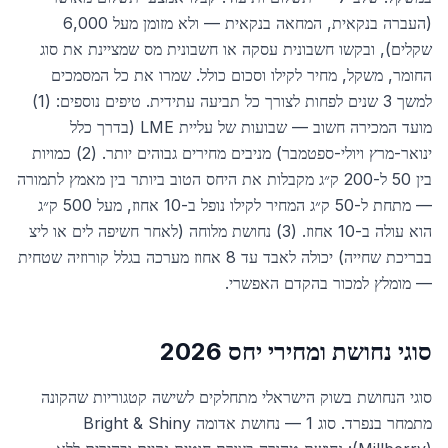
(העברה בנקאית, המחאה בנקאית — ולא מזומן מעל 6,000
שקלים), ובקשו חשבונית עסקה או חשבונית מס שמציינת את סוג
החומר, משקל, מחיר לקילו וסכום כולל. שמרו את כל המסמכים
למשך 3 שנים לפחות לצורך כל תביעה עתידית. טיפים נוספים: (1)
מועד המכירה חשוב — שבועות של עליית LME (בדרך כלל
ינואר-מרץ ויולי-ספטמבר) מניבים מחירים גבוהים יותר. (2) כמויות
בין 50 ל-200 ק״ג מקבלות את היחס הטוב ביותר בין מאמץ לתמורה
— מתחת ל-50 ק״ג המחיר לקילו נופל ב-10 אחוז, מעל 500 ק״ג
הוא עולה ב-10 אחוז. (3) נחושת מלוחה (לאחר חשיפה לים או ליצ
בבריכת שחייה) יכולה לאבד עד 8 אחוז מערכה בגלל קורוזיה שטחית
— מומלץ למכור בהקדם האפשרי.
סוגי נחושת ומחירי יחס 2026
סוגי הנחושת בשוק הישראלי מתחלקים לשישה קטגוריות שהקונה
מתמחר בנפרד. סוג 1 — נחושת אדומה Bright & Shiny