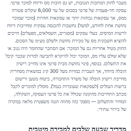
מעבר לחוק המתכות הגנובות, יש גם חובות מס ודיווח למוכר פרטי.
עסקה חד-פעמית של פרטי בסכום של עד 8,000 שקלים פטורה
ממס, אך עסקאות גבוהות יותר או עסקאות חוזרות (מוכר שמוכר
נחושת אחת לחודש, למשל) נחשבות להכנסה עסקית ומחייבות דיווח
לרשות המיסים. בעלי עסקים (מסגרים, חשמלאים, מפעלים) חייבים
להוציא חשבונית מס על מכירת נחושת ולשלם מע״מ על הסכום.
החוק מטיל אחריות גם על המוכר: אם הסתבר שהחומר היה גנוב או
שלא שולם עליו מס, המוכר יכול להיקרא לתביעה למרות שכבר קיבל
את התשלום. בנוסף, פינוי נחושת מבית פרטי אינו מחייב רישיון
הובלה מיוחד, אך העברת כמויות מעל 300 ק״ג במשאית מסחרית
מחייבת רישיון הובלה של משרד התחבורה, ביטוח מטען ורישום
ברשות הנמלים (לעסקאות שעוברות בנמל). מומלץ למוכרים לקבל
מכתב התחייבות מהקונה שכולל את כל פרטי העסקה, השקילה,
המחיר והתשלום — מסמך כזה מהווה הגנה משפטית מלאה במקרה
של בירור עתידי.
מדריך שבעה שלבים למכירה מיטבית