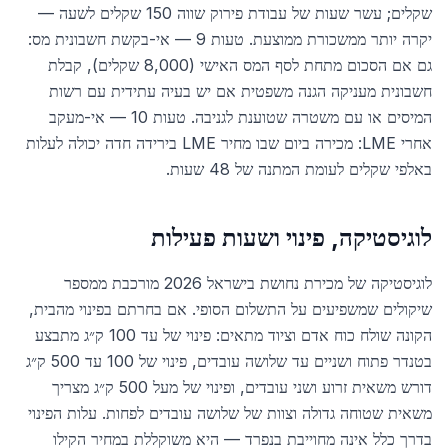
שקלים; עשר שעות של עבודת פירוק שווה 150 שקלים לשעה —
יקרה יותר ממשכורת ממוצעת. טעות 9 — אי-בקשת חשבונית מס:
גם אם הסכום מתחת לסף המס האישי (8,000 שקלים), קבלת
חשבונית מעניקה הגנה משפטית אם יש בעיה עתידית עם רשות
המיסים או עם משטרה שטוענת לגניבה. טעות 10 — אי-מעקב
אחרי LME: מכירה ביום שבו מחיר LME בירידה חדה יכולה לעלות
באלפי שקלים לעומת המתנה של 48 שעות.
לוגיסטיקה, פינוי ושעות פעילות
לוגיסטיקה של מכירת נחושת בישראל 2026 מורכבת ממספר
שיקולים שמשפיעים על התשלום הסופי. אם בחרתם בפינוי מהבית,
הקונה שולח כוח אדם וציוד מתאים: פינוי של עד 100 ק״ג מתבצע
בטנדר פתוח ושניים עד שלושה עובדים, פינוי של 100 עד 500 ק״ג
דורש משאית זרוע ושני עובדים, ופינוי של מעל 500 ק״ג מצריך
משאית שטוחה גדולה וצוות של שלושה עובדים לפחות. עלות הפינוי
בדרך כלל אינה מחוייבת בנפרד — היא משוקללת במחיר הקילו