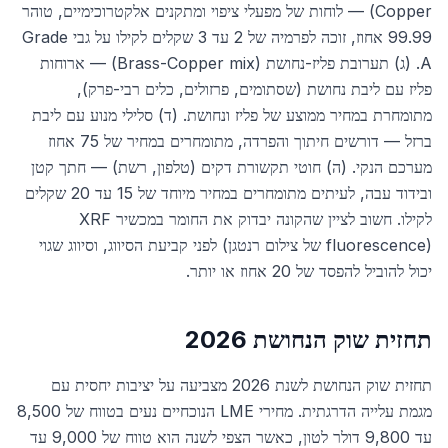
Copper) — לוחות של מפעלי ציפוי ומתקנים אלקטרוכימיים, טוהר
99.99 אחוז, זוכה לפרמיה של 2 עד 3 שקלים לקילו על גבי Grade
A. (ג) תערובת פליז-נחושת (Brass-Copper mix) — ארוחות
פליז עם ליבת נחושת (שסתומים, פרזולים, כלים רבי-פרק),
מתומחרת במחיר ממוצע של פליז ונחושת. (ד) סלילי מנוע עם ליבת
ברזל — דורשים חיתוך והפרדה, מתומחרים במחיר של 75 אחוז
מערכם הנקי. (ה) חוטי תקשורת דקים (טלפון, רשת) — חתך קטן
ובידוד עבה, לעיתים מתומחרים במחיר מיוחד של 15 עד 20 שקלים
לקילו. חשוב לציין שהקונה יבדוק את החומר במכשיר XRF
(fluorescence של צילום רנטגן) לפני קביעת הסיווג, וסיווג שגוי
יכול להוביל להפסד של 20 אחוז או יותר.
תחזית שוק הנחושת 2026
תחזית שוק הנחושת לשנת 2026 מצביעה על יציבות יחסית עם
מגמת עלייה הדרגתית. מחירי LME הנוכחיים נעים בטווח של 8,500
עד 9,800 דולר לטון, כאשר הצפי לשנה הוא טווח של 9,000 עד