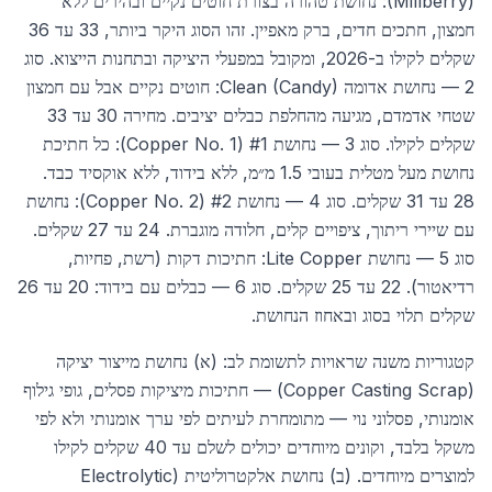
(Millberry): נחושת טהורה בצורת חוטים נקיים ובהירים ללא
חמצון, חתכים חדים, ברק מאפיין. זהו הסוג היקר ביותר, 33 עד 36
שקלים לקילו ב-2026, ומקובל במפעלי היציקה ובתחנות הייצוא. סוג
2 — נחושת אדומה Clean (Candy): חוטים נקיים אבל עם חמצון
שטחי אדמדם, מגיעה מהחלפת כבלים יציבים. מחירה 30 עד 33
שקלים לקילו. סוג 3 — נחושת #1 (Copper No. 1): כל חתיכת
נחושת מעל מטלית בעובי 1.5 מ״מ, ללא בידוד, ללא אוקסיד כבד.
28 עד 31 שקלים. סוג 4 — נחושת #2 (Copper No. 2): נחושת
עם שיירי ריתוך, ציפויים קלים, חלודה מוגברת. 24 עד 27 שקלים.
סוג 5 — נחושת Lite Copper: חתיכות דקות (רשת, פחיות,
רדיאטור). 22 עד 25 שקלים. סוג 6 — כבלים עם בידוד: 20 עד 26
שקלים תלוי בסוג ובאחוז הנחושת.
קטגוריות משנה שראויות לתשומת לב: (א) נחושת מייצור יציקה
(Copper Casting Scrap) — חתיכות מיציקות פסלים, גופי גילוף
אומנותי, פסלוני נוי — מתומחרת לעיתים לפי ערך אומנותי ולא לפי
משקל בלבד, וקונים מיוחדים יכולים לשלם עד 40 שקלים לקילו
למוצרים מיוחדים. (ב) נחושת אלקטרוליטית (Electrolytic