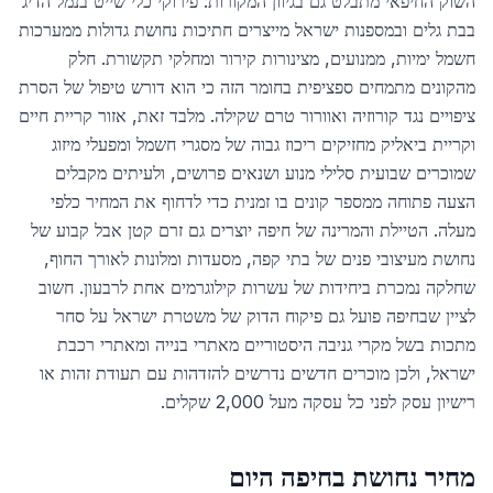
השוק החיפאי מתבלט גם בגיוון המקורות: פירוקי כלי שייט בנמל הדיג
בבת גלים ובמספנות ישראל מייצרים חתיכות נחושת גדולות ממערכות
חשמל ימיות, ממנועים, מצינורות קירור ומחלקי תקשורת. חלק
מהקונים מתמחים ספציפית בחומר הזה כי הוא דורש טיפול של הסרת
ציפויים נגד קורוזיה ואוורור טרם שקילה. מלבד זאת, אזור קריית חיים
וקריית ביאליק מחזיקים ריכוז גבוה של מסגרי חשמל ומפעלי מיזוג
שמוכרים שבועית סלילי מנוע ושנאים פרושים, ולעיתים מקבלים
הצעה פתוחה ממספר קונים בו זמנית כדי לדחוף את המחיר כלפי
מעלה. הטיילת והמרינה של חיפה יוצרים גם זרם קטן אבל קבוע של
נחושת מעיצובי פנים של בתי קפה, מסעדות ומלונות לאורך החוף,
שחלקה נמכרת ביחידות של עשרות קילוגרמים אחת לרבעון. חשוב
לציין שבחיפה פועל גם פיקוח הדוק של משטרת ישראל על סחר
מתכות בשל מקרי גניבה היסטוריים מאתרי בנייה ומאתרי רכבת
ישראל, ולכן מוכרים חדשים נדרשים להזדהות עם תעודת זהות או
רישיון עסק לפני כל עסקה מעל 2,000 שקלים.
מחיר נחושת ב
חיפה
היום