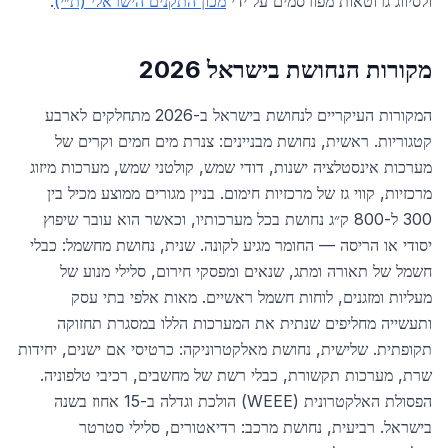
ולסיווג גרוטאות מפורסמים על ידי
מכון התקנים הישראלי (ת״י)
.
מקורות הנחושת בישראל 2026
המקורות העיקריים לנחושת בישראל ב-2026 מתחלקים לארבע
קטגוריות. ראשית, נחושת מבניינים: צנרת מים חמים וקרים של
מערכות אינסטלציה ישנות, דודי שמש, קולטני שמש, מערכות מיזוג
מרכזיות, קווי גז של מרכזיות חימום. בניין מגורים ממוצע מכיל בין
300 ל-800 ק״ג נחושת בכל מערכותיו, וכאשר הוא עובר שיפוץ
יסודי או הריסה — החומר מגיע לקונה. שנית, נחושת מחשמל: כבלי
חשמל של תאורה ומתג, שנאים ומפסקי חירום, סלילי מנוע של
מעליות ומזגנים, לוחות חשמל ראשיים. מאות אלפי בתי עסק
ותעשייה מחליפים שנתית את המערכות הללו במסגרת תחזוקה
תקופתית. שלישית, נחושת מאלקטרוניקה: כרטיסי אם ישנים, יחידות
שרת, מערכות תקשורת, כבלי רשת של מחשבים, רכיבי טלפוניה.
הפסולת האלקטרונית (WEEE) הולכת וגדלה ב-15 אחוז בשנה
בישראל. רביעית, נחושת מרכב: רדיאטורים, סלילי סטרטר