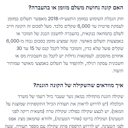
האם קונה נחושת משלם מזומן או בהעברה?
חוק הגבלת השימוש במזומן התשע״ח-2018 מאפשר תשלום במזומן
לעסקת פרטית עד 6,000 שקלים בלבד. מעל לסכום זה הקונה חייב
לשלם בהמחאה בנקאית, בהעברה לחשבון הבנק של המוכר או
באמצעות תשלום מאושר. קונה שמציע מזומן בסכום גבוה מ-6,000
שקלים פועל שלא כדין, והמוכר עלול לקבל קנס של 15 עד 30
אחוזים מהסכום. לעסקאות גדולות יש לקבל גם חשבונית מס או
חשבונית עסקה רגילה, ולהקפיד על תשלום באמצעי מאושר שמותיר
תיעוד.
איך מוודאים שהשקילה של הקונה הוגנת?
שקילה הוגנת מתחילה במאזן גשר שעבר כיול רשמי של משרד
הכלכלה (יש לדרוש לראות את תעודת הכיול התקופתית שמוצגת על
המאזן). יש לבצע שקילה כפולה: שקילת טרה (משאית ריקה לפני
הטעינה) ושקילת ברוטו (אחרי הטעינה), ולוודא שהמאזן מציג אפס
לפני הטעינה. יש לדרוש הדפסת פתק שקילה עם מספר תעודה, שעה