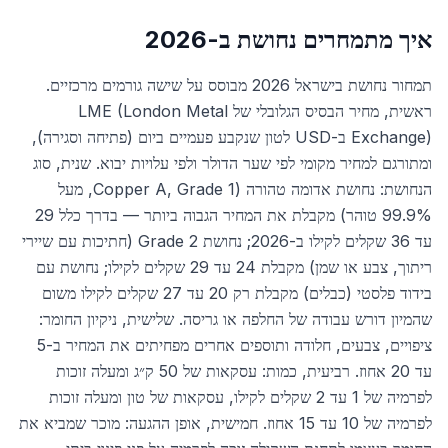
איך מתמחרים נחושת ב-2026
תמחור נחושת בישראל 2026 מבוסס על שישה גורמים מרכזיים.
ראשית, מחיר הבסיס הגלובלי של LME (London Metal
Exchange) ב-USD לטון שנקבע פעמיים ביום (פתיחה וסגירה),
ומתורגם למחיר מקומי לפי שער הדולר ולפי עלויות יבוא. שנית, סוג
הנחושת: נחושת אדומה טהורה (Copper A, Grade 1, מעל
99.9% טוהר) מקבלת את המחיר הגבוה ביותר — בדרך כלל 29
עד 36 שקלים לקילו ב-2026; נחושת Grade 2 (חתיכות עם שיירי
ריתוך, צבע או שמן) מקבלת 24 עד 29 שקלים לקילו; נחושת עם
בידוד פלסטי (כבלים) מקבלת רק 20 עד 27 שקלים לקילו משום
שהמיון דורש עבודה של החלפה או גריסה. שלישית, ניקיון החומר:
ציפויים, צבעים, חלודה ותוספים אחרים מפחיתים את המחיר ב-5
עד 20 אחוז. רביעית, כמות: עסקאות של 50 ק״ג ומעלה זוכות
לפרמיה של 1 עד 2 שקלים לקילו, עסקאות של טון ומעלה זוכות
לפרמיה של 10 עד 15 אחוז. חמישית, אופן ההגעה: מוכר שמביא את