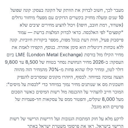
מעבר לכך, חשוב לבדוק את הוותק של הקונה בעסק: קונה שפועל
10 שנים ומעלה מחזיק בקשרים הדוקים עם מפעלי מיחזור גדולים
(אשדוד, רמת חובב, חיפה) ויכול להציע מחירים יציבים שלא
"קופצים" לפי האלבסה. כדאי לבדוק המלצות ברשת — עמוד
פייסבוק פעיל, חוות דעת בגוגל מפות, מספר ביקורות חיוביות. קונה
ללא נוכחות דיגיטלית הוא סימן אזהרה. בנוסף, הקפידו לאמת את
מחיר הקילו מול בורסת LME (London Metal Exchange) ביום
העסקה: ב-2026 מחיר הנחושת נסחר בטווח של 8,500 עד 9,800
דולר לטון, ומחיר קילו שהוא פחות מ-70% מהמחיר הזה מהווה
הצעה נמוכה במיוחד. לבסוף, היזהרו מקונים שמסרבים להנפיק
חשבונית מס או שנותנים מחיר נמוך במיוחד כדי "לכסות על מיסים":
המוכר חייב להצהיר על ההכנסה מול רשות המיסים כאשר הסכום
מעל 8,000 שקלים, והפטור ממס על עסקאות חד-פעמיות של
פרטיים הוא מוגבל.
לרקע מלא על חוק המתכות הגנובות ועל דרישות הרישוי של רשות
הרישוי בישראל, ראו את פרסומי משטרת ישראל באתר