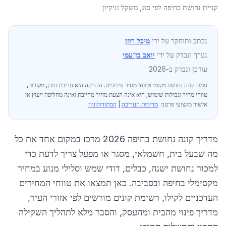
קניית נחושת בחיפה לפי סוג, משקל וניקיון
נכתב ותוחקר על ידי
מיכל רוזן
נערך ונבדק על ידי
יואב בן־עמי
עודכן ונבדק ב-2026
עמוד קונה נחושת מקומי וטווחי מחיר עירוניים
. הבדיקה היא עריכת תוכן, מקורות,
טווחי מחיר וגבולות שימוש; היא אינה הצעת מחיר מחייבת ואינה מחליפה ייעוץ או
אישור מקצועי פרטני.
מדיניות העריכה
|
המתודולוגיה
מדריך קונה נחושת ב
חיפה
2026 מרכז במקום אחד את כל
מה שבעל בית, חשמלאי, מסגר או מפעל צריך לדעת כדי
למכור נחושת ישנה, כבלים, דודי שמש וסלילי מנוע במחיר
מקסימלי ב
חיפה
ובסביבה. כאן תמצאו את טווחי המחירים
העדכניים לקילו, רשימת קונים מורשים לפי אזורי העיר,
מדריך פינוי מהבית ומהעסק, והסבר מלא לתהליך השקילה