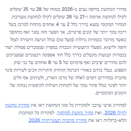
מחירי הנחושת בחיפה נעים ב-2026 בטווח של 28 עד 35 שקלים
לקילו לנחושת אדומה ו-21 עד 26 שקלים לקילו לנחושת מעורבת.
המחיר המקומי נמצא בדרך כלל 2 עד 4 אחוזים מתחת למרכז בשל
ריכוז נמוך יותר של קונים פרטיים, אך הפער הזה נסגר ואף מתהפך
כאשר מדובר בכמויות גדולות (מעל טון) בגלל הגישה הישירה לנמל
חיפה ולייצוא. מפעלי התעשייה הכבדה במפרץ שממכרים פסולת ייצור
בכמויות קבועות מקבלים בדרך כלל חוזי אספקה רבעוניים שמעניקים
להם מחירים יציבים ואף פרמיום של 5 עד 8 אחוזים על גבי שוק
הספוט. בעלי בתים באזורי הכרמל הוותיק והקריות זוכים לשירות פינוי
מהבית במחירים דומים לאלה של מרכז הארץ, ולעיתים אף זולים
יותר לפינוי בגלל פיזור נמוך של לקוחות ויעילות לוגיסטית גבוהה של
הקונים המקומיים.
למחירון ארצי עדכני ולסקירת כל סוגי הנחושת ראו את
מחירון נחושת
לקילו 2026
, ואת
מחיר נחושת למיחזור
. לסקירת כל המתכות
הלא-ברזליות ראו את
מחירון מתכות תעשייתיות 2026
.