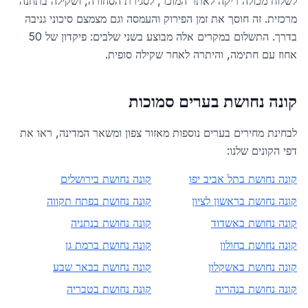
לשלוח מכולה ריקה לאתר המוכר, לסגירת הסחורה, ושקילה בתחנה
מרכזית. זה חוסך את זמן הפירוק והעמסה וגם מצמצם סיכוני גניבה
בדרך. התשלום במקרים אלה מבוצע בשני שלבים: פיקדון של 50
אחוז עם חתימה, והיתרה לאחר שקילה סופית.
קונה נחושת בערים סמוכות
לבחינת מחירים בערים נוספות מאזור
צפון
ומשאר המדינה, ראו את
דפי הקונים שלנו:
קונה נחושת ב
תל אביב יפו
קונה נחושת ב
ירושלים
קונה נחושת ב
ראשון לציון
קונה נחושת ב
פתח תקווה
קונה נחושת ב
אשדוד
קונה נחושת ב
נתניה
קונה נחושת ב
חולון
קונה נחושת ב
רמת גן
קונה נחושת ב
אשקלון
קונה נחושת ב
באר שבע
קונה נחושת ב
נהריה
קונה נחושת ב
טבריה