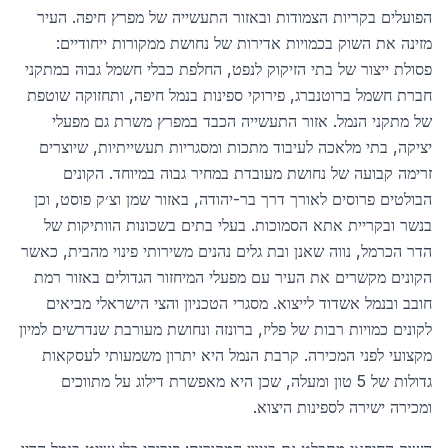
הפועלים בקריות הצמודות ובאזור התעשייה של מפרץ חיפה. העיר
מזינה את השוק בכמויות אדירות של נחושת ממקורות ייחודיים:
פסולת ייצור של בתי הזיקוק לנפט, החלפת כבלי חשמל גבוה במתקני
חברת חשמל ברוטנברג, פירוקי ספינות בנמל חיפה, ותחזוקה שוטפת
של מתקני הנמל. אזור התעשייה הכבד במפרץ משרת גם מפעלי
יציקה, בתי מלאכה לעיבוד מתכות ומסגריות תעשייתיות, שיוצרים
זרימה קבועה של נחושת מעובדת במחיר גבוה במיוחד. הקונים
הבולטים פרוסים לאורך דרך בר-יהודה, באזור שמן וצ׳ק פוסט, וכן
בנשר ובקריית אתא הסמוכות. בעלי בתים בשכונות הוותיקות של
הדר הכרמל, נווה שאנן ובת גלים נהנים משירותי פינוי מהבית, כאשר
הקונים מקשרים את העיר עם מפעלי המיחזור הגדולים באזור רמת
חובב ובנמל אשדוד לייצוא. מסגרי הטכניון והצי הישראלי מביאים
לקונים כמויות רבות של פליז, ברונזה ונחושת מעורבת שנדרשים למיון
מקצועי לפני המכירה. קרבת הנמל היא יתרון משמעותי לעסקאות
גדולות של 5 טון ומעלה, שכן היא מאפשרת דילוג על מתווכים
ומכירה ישירה לספינות היצוא.