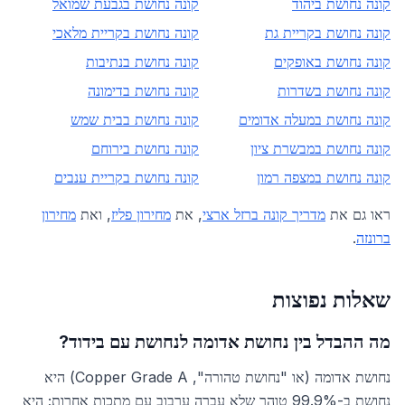
קונה נחושת ב
יהוד
קונה נחושת ב
גבעת שמואל
קונה נחושת ב
קריית גת
קונה נחושת ב
קריית מלאכי
קונה נחושת ב
אופקים
קונה נחושת ב
נתיבות
קונה נחושת ב
שדרות
קונה נחושת ב
דימונה
קונה נחושת ב
מעלה אדומים
קונה נחושת ב
בית שמש
קונה נחושת ב
מבשרת ציון
קונה נחושת ב
ירוחם
קונה נחושת ב
מצפה רמון
קונה נחושת ב
קריית ענבים
ראו גם את
מדריך קונה ברזל ארצי
, את
מחירון פליז
, ואת
מחירון
ברונזה
.
שאלות נפוצות
מה ההבדל בין נחושת אדומה לנחושת עם בידוד?
נחושת אדומה (או "נחושת טהורה", Copper Grade A) היא
נחושת ב-99.9% טוהר שלא עברה ערבוב עם מתכות אחרות; היא