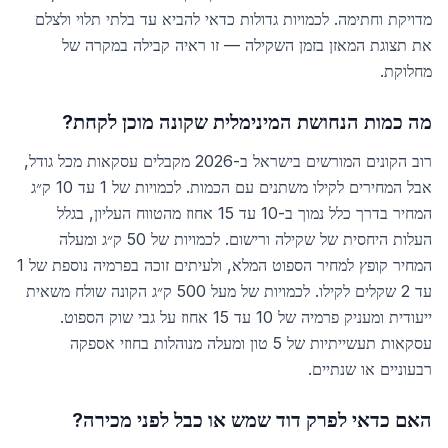
מדויקת וחתימה. לכמויות גדולות כדאי להביא עד בלתי תלוי ולצלם
את תצוגת המאזן בזמן השקילה — זו ראיה קבילה במקרה של
מחלוקת.
מה כמות הנחושת המינימלית שקונה מוכן לקחת?
רוב הקונים המורשים בישראל ב-2026 מקבלים עסקאות מכל גודל,
אבל המחירים לקילו משתנים עם הכמות. לכמויות של 1 עד 10 ק״ג
המחיר בדרך כלל נמוך ב-10 עד 15 אחוז מהטווח העליון, בגלל
העלות היחסית של שקילה ורישום. לכמויות של 50 ק״ג ומעלה
המחיר קופץ למחיר הספוט המלא, ולעיתים זוכה בפרמיה נוספת של 1
עד 2 שקלים לקילו. לכמויות של מעל 500 ק״ג הקונה שולח משאית
ייעודית ומעניק פרמיה של 10 עד 15 אחוז על גבי שוק הספוט.
עסקאות תעשייתיות של 5 טון ומעלה מנוהלות בחוזי אספקה
רבעוניים או שנתיים.
האם כדאי לפרק דוד שמש או כבל לפני מכירה?