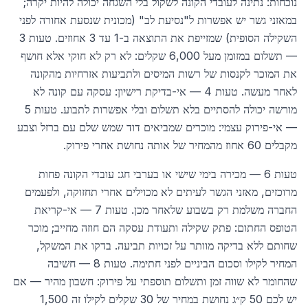
נוכחות: נתינה לעובדי הקונה לשקול בלי השגחה יכולה להיות יקרה;
במאזני גשר יש אפשרות ל"נסיעת לב" (מכונית שנסעת אחורה לפני
השקילה הסופית) שמזייפת את התוצאה ב-1 עד 3 אחוזים. טעות 3
— תשלום במזומן מעל 6,000 שקלים: לא רק לא חוקי אלא חושף
את המוכר לקנסות של רשות המיסים ולתביעות אזרחיות מהקונה
לאחר מעשה. טעות 4 — אי-בדיקת רישיון: עסקה עם קונה לא
מורשה יכולה להסתיים בלא תשלום ובלי אפשרות לתבוע. טעות 5
— אי-פירוק עצמי: מוכרים שמביאים דוד שמש שלם עם ברזל וצבע
מקבלים 60 אחוז מהמחיר של אותה נחושת אחרי פירוק.
טעות 6 — מכירה בימי שישי או בערבי חג: עובדי הקונה פחות
מרוכזים, מאזני הגשר לעיתים לא מכוילים אחרי תחזוקה, ולפעמים
החברה משלמת רק בשבוע שלאחר מכן. טעות 7 — אי-קריאת
הטופס החתום: פתק שקילה ותעודת עסקה הם חוזה מחייב; מוכר
שחותם ללא בדיקה מוותר על זכויות תביעה. בדקו את המשקל,
המחיר לקילו וסכום הביניים לפני חתימה. טעות 8 — חשיבה
שהחומר לא שווה זמן ותשלום תוספתי על פירוק: חשבון מהיר — אם
יש לכם 50 ק״ג נחושת במחיר של 30 שקלים לקילו זה 1,500