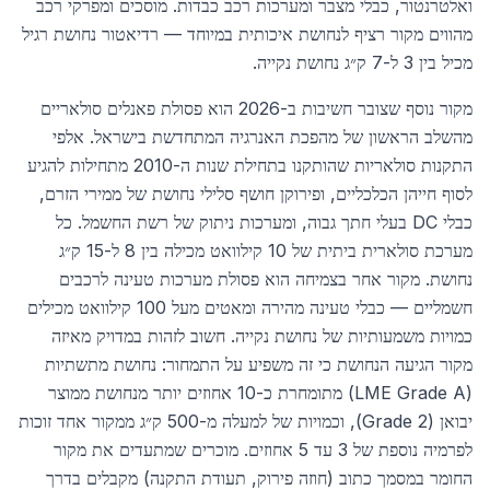
ואלטרנטור, כבלי מצבר ומערכות רכב כבדות. מוסכים ומפרקי רכב
מהווים מקור רציף לנחושת איכותית במיוחד — רדיאטור נחושת רגיל
מכיל בין 3 ל-7 ק״ג נחושת נקייה.
מקור נוסף שצובר חשיבות ב-2026 הוא פסולת פאנלים סולאריים
מהשלב הראשון של מהפכת האנרגיה המתחדשת בישראל. אלפי
התקנות סולאריות שהותקנו בתחילת שנות ה-2010 מתחילות להגיע
לסוף חייהן הכלכליים, ופירוקן חושף סלילי נחושת של ממירי הזרם,
כבלי DC בעלי חתך גבוה, ומערכות ניתוק של רשת החשמל. כל
מערכת סולארית ביתית של 10 קילוואט מכילה בין 8 ל-15 ק״ג
נחושת. מקור אחר בצמיחה הוא פסולת מערכות טעינה לרכבים
חשמליים — כבלי טעינה מהירה ומאטים מעל 100 קילוואט מכילים
כמויות משמעותיות של נחושת נקייה. חשוב לזהות במדויק מאיזה
מקור הגיעה הנחושת כי זה משפיע על התמחור: נחושת מתשתיות
(LME Grade A) מתומחרת כ-10 אחוזים יותר מנחושת ממוצר
יבואן (Grade 2), וכמויות של למעלה מ-500 ק״ג ממקור אחד זוכות
לפרמיה נוספת של 3 עד 5 אחוזים. מוכרים שמתעדים את מקור
החומר במסמך כתוב (חוזה פירוק, תעודת התקנה) מקבלים בדרך