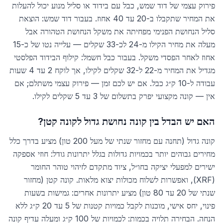
פירוק עצמי של דוד שמש, כבל עם בידוד או סליל מנוע יכול להעלות
את המחיר שתקבלו ב-20 עד 40 אחוז. בעבור דוד שמש: הוצאת
סליל הנחושת הפנימי מפחיתה את משקל הנחושת הטהורה אבל
מעלה את מחיר הקילו מ-24 לכ-33 שקלים — עלייה נטו של כ-15
אחוז לאחר הפסדי משקל. בעבור כבל חשמל: קילוף הבידוד הפלסטי
מגדיל את המחיר מ-22 ל-32 שקלים לקילו, אך לוקח 2 עד 4 שעות
עבודה ל-10 ק״ג כבל. אם יש לכם זמן — פירוק עצמי משתלם; אם
אין — קונה מקצועי יפרק בתשלום של 3 עד 5 שקלים לקילו.
האם יש הבדל בין קונה נחושת גדול לקונה קטן?
קונה גדול (תחנה עם מחזור שנתי של מעל 200 טון) מציע בדרך כלל
מחירים גבוהים יותר בכמויות גדולות בגלל יתרונות גודל: חוזי אספקה
ישירים למפעלי יציקה בחו״ל, ציוד מתקדם לזיהוי טוהר החומר
(XRF), ואפשרות לשלוח מכולות יצוא מלאות. קונה קטן (מחזור
שנתי של 20 עד 80 טון) מציע יתרונות אחרים: גמישות בשעות
פינוי, יחס אישי, מוכנות לקבל כמויות קטנות של 5 עד 20 ק״ג ללא
הנחה. הבחירה תלויה בכמות: לכמויות של 100 ק״ג ומעלה עדיף קונה