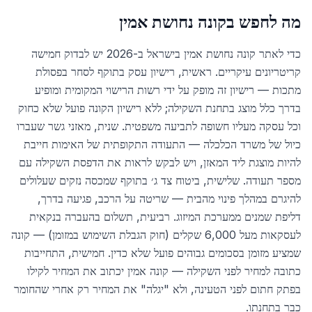
מה לחפש בקונה נחושת אמין
כדי לאתר קונה נחושת אמין בישראל ב-2026 יש לבדוק חמישה
קריטריונים עיקריים. ראשית, רישיון עסק בתוקף לסחר בפסולת
מתכות — רישיון זה מופק על ידי רשות הרישוי המקומית ומופיע
בדרך כלל מוצג בתחנת השקילה; ללא רישיון הקונה פועל שלא כחוק
וכל עסקה מעליו חשופה לתביעה משפטית. שנית, מאזני גשר שעברו
כיול של משרד הכלכלה — התעודה התקופתית של האימות חייבת
להיות מוצגת ליד המאזן, ויש לבקש לראות את הדפסת השקילה עם
מספר תעודה. שלישית, ביטוח צד ג׳ בתוקף שמכסה נזקים שעלולים
להיגרם במהלך פינוי מהבית — שריטה על הרכב, פגיעה בדרך,
דליפת שמנים ממערכת המיזוג. רביעית, תשלום בהעברה בנקאית
לעסקאות מעל 6,000 שקלים (חוק הגבלת השימוש במזומן) — קונה
שמציע מזומן בסכומים גבוהים פועל שלא כדין. חמישית, התחייבות
כתובה למחיר לפני השקילה — קונה אמין יכתוב את המחיר לקילו
בפתק חתום לפני הטעינה, ולא "יגלה" את המחיר רק אחרי שהחומר
כבר בתחנתו.