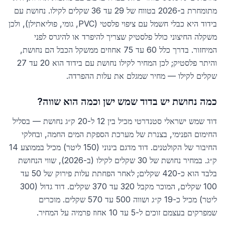
מתומחרת ב-2026 בטווח של 29 עד 36 שקלים לקילו. נחושת עם
בידוד היא כבלי חשמל עם ציפוי פלסטי (PVC, גומי, פוליאתילן), ולכן
משקלה החיצוני כולל פלסטיק שצריך להיפרד או להיגרס לפני
המיחזור. בדרך כלל 60 עד 75 אחוזים ממשקל הכבל הם נחושת,
והיתר פלסטיק; לכן המחיר לקילו נחושת עם בידוד הוא 20 עד 27
שקלים לקילו — מחיר שמגלם את עלות ההפרדה.
כמה נחושת יש בדוד שמש ישן וכמה הוא שווה?
דוד שמש ישראלי סטנדרטי מכיל בין 12 ל-20 ק״ג נחושת — בסליל
החימום הפנימי, בצנרת של מערכת הספקת המים החמה, ובחלקי
החיבור של הקולטנים. דוד מדגם בינוני (150 ליטר) מכיל בממוצע 14
ק״ג. במחיר נחושת של 30 שקלים לקילו (ב-2026), שווי הנחושת
בלבד הוא כ-420 שקלים; לאחר הפחתת עלות פירוק של 50 עד
100 שקלים, המוכר מקבל 320 עד 370 שקלים. דוד גדול (300
ליטר) מכיל כ-19 ק״ג ושווה 500 עד 570 שקלים. מוכרים
שמפרקים בעצמם זוכים ל-5 עד 10 אחוז פרמיה על המחיר.