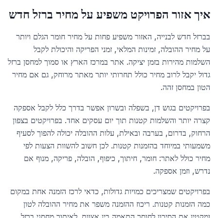
איך אזור הפרויקט משפיע על מחיר ברזל חדש
בברזל חדש לבנייה, האזור משפיע פחות על מחיר חומר הגלם ויותר
על מחיר ההובלה, זמינות המלאי, זמני הפריקה והיכולת לקבל
השלמות מהירות בזמן יציקה. אתר במרכז הארץ או סמוך למחסן ברזל
גדול יקבל לרוב מחיר כולל תחרותי יותר מאתר מרוחק, גם אם מחיר
הטון במחסן זהה.
בפרויקטים בגוש דן, בשפלה ובשרון אפשר בדרך כלל לקבל אספקה
קצרה יותר והשלמות קטנות תוך יום עסקים אחד. בפרויקטים בצפון
הרחוק, בדרום, בערבה ובאילת, עלות ההובלה יכולה להפוך לסעיף
משמעותי במיוחד בהזמנות קטנות. לכן חשוב להשוות הצעות לפי
מחיר כולל לאתר: חומר, חיתוך, כיפוף, הובלה, פריקה, מנוף אם
נדרש, וזמן אספקה.
בפרויקטים שמצריכים כמויות גדולות, כדאי לרכז הזמנה אחת במקום
כמה הזמנות קטנות. ריכוז ההזמנה משפר את מחיר ההובלה לטון
ומקטין את הסיכון לחוסר התאמה בין אצוות. לאיתור מחסני ברזל