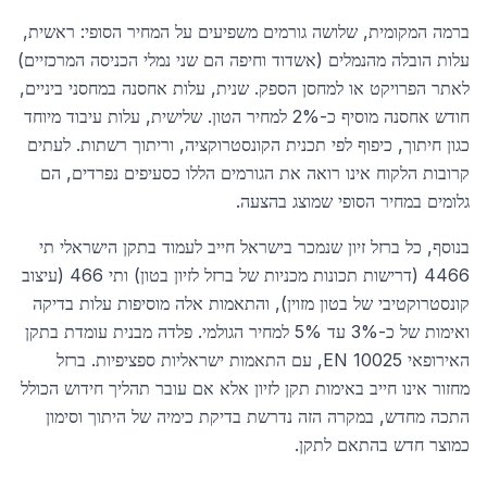
ברמה המקומית, שלושה גורמים משפיעים על המחיר הסופי: ראשית,
עלות הובלה מהנמלים (אשדוד וחיפה הם שני נמלי הכניסה המרכזיים)
לאתר הפרויקט או למחסן הספק. שנית, עלות אחסנה במחסני ביניים,
חודש אחסנה מוסיף כ-2% למחיר הטון. שלישית, עלות עיבוד מיוחד
כגון חיתוך, כיפוף לפי תכנית הקונסטרוקציה, וריתוך רשתות. לעתים
קרובות הלקוח אינו רואה את הגורמים הללו כסעיפים נפרדים, הם
גלומים במחיר הסופי שמוצג בהצעה.
בנוסף, כל ברזל זיון שנמכר בישראל חייב לעמוד בתקן הישראלי תי
4466 (דרישות תכונות מכניות של ברזל לזיון בטון) ותי 466 (עיצוב
קונסטרוקטיבי של בטון מזוין), והתאמות אלה מוסיפות עלות בדיקה
ואימות של כ-3% עד 5% למחיר הגולמי. פלדה מבנית עומדת בתקן
האירופאי EN 10025, עם התאמות ישראליות ספציפיות. ברזל
מחזור אינו חייב באימות תקן לזיון אלא אם עובר תהליך חידוש הכולל
התכה מחדש, במקרה הזה נדרשת בדיקת כימיה של היתוך וסימון
כמוצר חדש בהתאם לתקן.