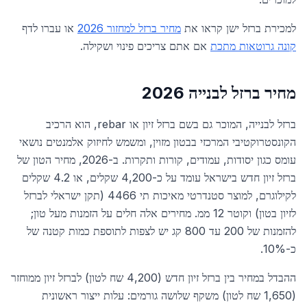
למכירת ברזל ישן קראו את
מחיר ברזל למחזור 2026
או עברו לדף
קונה גרוטאות מתכת
אם אתם צריכים פינוי ושקילה.
מחיר ברזל לבנייה 2026
ברזל לבנייה, המוכר גם בשם ברזל זיון או rebar, הוא הרכיב
הקונסטרוקטיבי המרכזי בבטון מזוין, ומשמש לחיזוק אלמנטים נושאי
עומס כגון יסודות, עמודים, קורות ותקרות. ב-2026, מחיר הטון של
ברזל זיון חדש בישראל עומד על כ-4,200 שקלים, או 4.2 שקלים
לקילוגרם, למוצר סטנדרטי מאיכות תי 4466 (תקן ישראלי לברזל
לזיון בטון) וקוטר 12 ממ. מחירים אלה חלים על הזמנות מעל טון;
להזמנות של 200 עד 800 קג יש לצפות לתוספת כמות קטנה של
כ-10%.
ההבדל במחיר בין ברזל זיון חדש (4,200 שח לטון) לברזל זיון ממוחזר
(1,650 שח לטון) משקף שלושה גורמים: עלות ייצור ראשונית