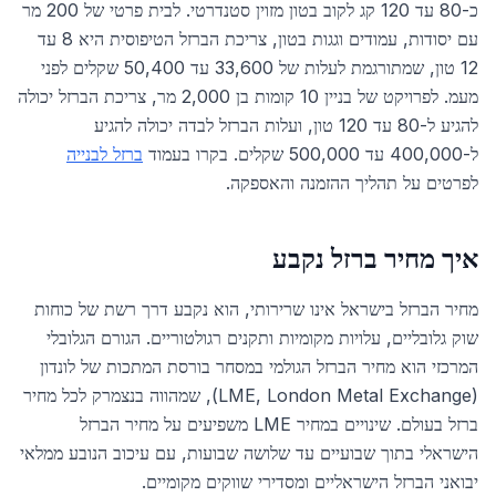
כ-80 עד 120 קג לקוב בטון מזוין סטנדרטי. לבית פרטי של 200 מר
עם יסודות, עמודים וגגות בטון, צריכת הברזל הטיפוסית היא 8 עד
12 טון, שמתורגמת לעלות של 33,600 עד 50,400 שקלים לפני
מעמ. לפרויקט של בניין 10 קומות בן 2,000 מר, צריכת הברזל יכולה
להגיע ל-80 עד 120 טון, ועלות הברזל לבדה יכולה להגיע
ל-400,000 עד 500,000 שקלים. בקרו בעמוד
ברזל לבנייה
לפרטים על תהליך ההזמנה והאספקה.
איך מחיר ברזל נקבע
מחיר הברזל בישראל אינו שרירותי, הוא נקבע דרך רשת של כוחות
שוק גלובליים, עלויות מקומיות ותקנים רגולטוריים. הגורם הגלובלי
המרכזי הוא מחיר הברזל הגולמי במסחר בורסת המתכות של לונדון
(LME, London Metal Exchange), שמהווה בנצמרק לכל מחיר
ברזל בעולם. שינויים במחיר LME משפיעים על מחיר הברזל
הישראלי בתוך שבועיים עד שלושה שבועות, עם עיכוב הנובע ממלאי
יבואני הברזל הישראליים ומסדירי שווקים מקומיים.