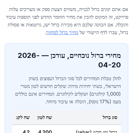
אם אתם קונים ברזל לבנייה, משווים הצעת ספק או מעריכים עלות
פרויקט, זה המקום להבין את מחיר החומר החדש לפני תוספות עיבוד
והובלה. אם הכוונה שלכם היא מכירת ברזל ישן, גרוטאות או פסולת
ברזל, עברו לדף הייעודי של
מחיר ברזל למחזור
.
מחירי ברזל נוכחיים, עודכן —
2026-
04-20
להלן טבלת המחירים לכל סוגי הברזל הנפוצים בשוק
הישראלי, בשתי יחידות מידה: שקלים חדשים לטון מטרי
(1,000 קילוגרם) ושקלים לקילוגרם. המחירים אינם כוללים
מעמ (17% נוסף), הובלה או עיבוד מיוחד.
סוג ברזל
שח לטון
שח לקג
ברזל זיון חדש (rebar)
4,200
4.2