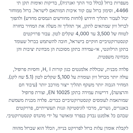
מעפרות ברזל (כולל כור התך ואנרגיה), בדיקות ואימות תקן תי
4466, וסימון ברזל עם קוד איכות המותאם לישראל. ברזל ממוחזר
יכול לעבור תהליך חידוש (לוחות מחודשים הנמסים מחדש) ולהפוך
לברזל זיון שמתאים לתקן, אך תהליך זה מעלה את המחיר בחזרה
לטווח של 3,500 עד 4,000 שקלים לטון. עבור פרויקטים
קונסטרוקטיביים חוקיים בישראל, חובה להשתמש בברזל שעומד
בתקן הרלוונטי, אי-עמידה בתקן מסוכנת הן מבחינת יציבות והן
מבחינה משפטית.
פלדה מבנית, שכוללת אלמנטים כגון קורות H, I, וחסיות פרופיל,
עולה יותר מברזל זיון ועומדת על 5,100 שקלים לטון (5.1 שח לקג).
המחיר הגבוה יותר משקף תהליך ייצור מורכב יותר (עיבוד חם
והרצועה), דרישות עמידה בתקן EN 10025, וצורת פרופיל
שמותאמת לעומסים קונסטרוקטיביים כבדים. פלדה מבנית משמשת
באנגרים, גשרים, מרכזי לוגיסטיקה וגגות תעשייתיים, פרויקטים
שבהם כל אלמנט נבדק בנפרד ומאושר על ידי מהנדס קונסטרוקטיבי.
לקבלת אומדן עלות ברזל לפרויקט בנייה, הכלל הוא שברזל מהווה