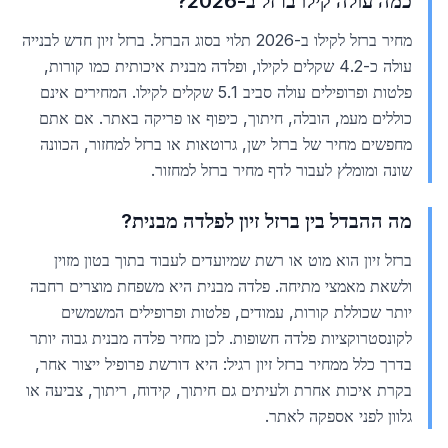
כמה עולה קילו ברזל ב-2026?
מחיר ברזל לקילו ב-2026 תלוי בסוג הברזל. ברזל זיון חדש לבנייה
עולה כ-4.2 שקלים לקילו, ופלדה מבנית איכותית כמו קורות,
פלטות ופרופילים עולה סביב 5.1 שקלים לקילו. המחירים אינם
כוללים מעמ, הובלה, חיתוך, כיפוף או פריקה באתר. אם אתם
מחפשים מחיר של ברזל ישן, גרוטאות או ברזל למחזור, הכוונה
שונה ומומלץ לעבור לדף מחיר ברזל למחזור.
מה ההבדל בין ברזל זיון לפלדה מבנית?
ברזל זיון הוא מוט או רשת שמיועדים לעבוד בתוך בטון מזוין
ולשאת מאמצי מתיחה. פלדה מבנית היא משפחת מוצרים רחבה
יותר שכוללת קורות, עמודים, פלטות ופרופילים המשמשים
לקונסטרוקציות פלדה חשופות. לכן מחיר פלדה מבנית גבוה יותר
בדרך כלל ממחיר ברזל זיון רגיל: היא דורשת פרופיל ייצור אחר,
בקרת איכות אחרת ולעיתים גם חיתוך, קידוח, ריתוך, צביעה או
גלוון לפני אספקה לאתר.