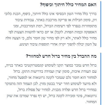
האם המחיר כולל חיתוך וכיפוף?
בדרך כלל מחיר הטון הבסיסי אינו כולל חיתוך, כיפוף, הכנת כלובי
זיון, סימון חבילות או פריקה מורכבת באתר. עבודות עיבוד
מתומחרות בנפרד לפי רשימות הברזל, רמת המורכבות, זמני
האספקה וכמות הפחת. לקבלן או יזם כדאי להשוות הצעות לפי
מחיר כולל לאתר, ולא רק לפי מחיר טון חומר גלם, כי הצעה זולה
על הטון יכולה להפוך יקרה אחרי תוספות עיבוד ושינוע.
מה ההבדל בין מחיר ברזל חדש למחזור?
ברזל חדש נמכר כמוצר תקני לשימוש קונסטרוקטיבי באתר בנייה,
עם תעודת איכות, סימון יצרן ועמידה בדרישות התקן. ברזל
למחזור הוא חומר גלם שנמכר לקונה גרוטאות או למפעל מחזור,
ולא מיועד לשימוש חוזר ישיר בבטון מזוין. לכן העמוד הזה מתמקד
במחירי ברזל חדש ופלדה מבנית. למחיר של פסולת ברזל,
גרוטאות, פינוי ומכירה לקונה ברזל, יש דף נפרד שמרכז את שוק
המחזור.