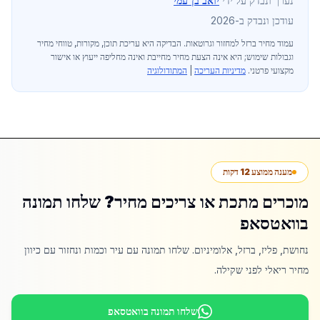
נערך ונבדק על ידי
יואב בן־עמי
עודכן ונבדק ב-2026
עמוד מחיר ברזל למחזור וגרוטאות
. הבדיקה היא עריכת תוכן, מקורות, טווחי מחיר
וגבולות שימוש; היא אינה הצעת מחיר מחייבת ואינה מחליפה ייעוץ או אישור
מקצועי פרטני.
מדיניות העריכה
|
המתודולוגיה
מענה ממוצע 12 דקות
מוכרים מתכת או צריכים מחיר? שלחו תמונה
בוואטסאפ
נחושת, פליז, ברזל, אלומיניום. שלחו תמונה עם עיר וכמות ונחזור עם כיוון
מחיר ריאלי לפני שקילה.
שלחו תמונה בוואטסאפ