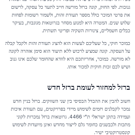
גנובות. לפי החוק, קונה ברזל מורשה חייב לתעד כל עסקה, לרשום
את פרטי המוכר כולל מספר תעודת זהות, ולשמור רשומות לפחות
שלוש שנים. המטרה היא למנוע מסחר בגרוטאות מגונבות, בעיקר
כבלים חשמליים, צינורות השקיה ופריטי תשתית.
כמוכר חוקי, כל שעליכם לעשות הוא להציג תעודת זהות ולקבל קבלה
על העסקה. קונה שמציע לרכוש ללא תיעוד הוא סימן אזהרה לקונה
לא מורשה. כמוכר, אחריותכם היא לוודא שהחומר שלכם אינו גנוב
ושיש לכם זכות חוקית למכור אותו.
ברזל למחזור לעומת ברזל חדש
חשוב להבין את ההבדל הבסיסי בין שני השווקים. ברזל בניין חדש
נמכר לקבלנים ויזמים לשימוש מיידי בפרויקטים, עם תעודת איכות
ועמידה בתקן ישראלי ת"י 4466. גרוטאות ברזל נמכרות לקוני
מתכות ולכבשנים כחומר גלם לייצור מחדש ואינן מיועדות לשימוש
קונסטרוקטיבי ישיר.