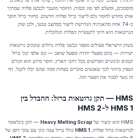
התהליך פשוט: קונה ברזל אוסף את החומר, שוקל אותו על מאזנים
מוסמכים, ומשלם לפי סוג וכמות. החומר מועבר לכבשן פלדה שמתיך
אותו מחדש לחומר גלם לייצור ברזל ופלדה חדשים. מחזור ברזל חוסך
כ-74 אחוז מהאנרגיה הנדרשת לייצור ממחצב טבעי, ולכן שוק
הגרוטאות הוא חיוני לתעשיית הפלדה הגלובלית.
בשוק הישראלי פעילים מספר כבשני פלדה גדולים שקונים גרוטאות
ישירות — בהם מפעלי יהודה ומפעל שואב — וגם אלפי קוני ברזל
קטנים ובינוניים הפרושים בכל רחבי הארץ. חוסר מידע הוא הגורם
הנפוץ ביותר לכך שאנשים מוכרים בפחות ממה שהם יכלו לקבל. דף
זה נועד לסגור את הפער הזה.
HMS — תקן גרוטאות ברזל: ההבדל בין
HMS 1 ל-HMS 2
HMS הוא קיצור של
Heavy Melting Scrap
— תקן בינלאומי
לגרוטאות ברזל ופלדה.
HMS 1
כולל ברזל עבה ונקי עם עובי דופן של