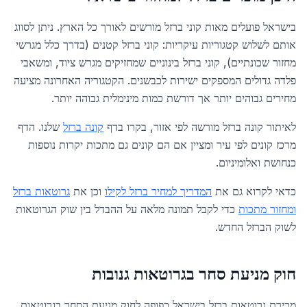
בישראל פועלים מאות קוני ברזל מורשים לאורך כל הארץ. ניתן לסווג
אותם לשלוש קטגוריות עיקריות: קוני ברזל קטנים (בדרך כלל מגרשי
מחזור שכונתיים), קוני ברזל בינוניים שמחזיקים מגרש ציוד, ומשאבי
פלדה גדולים המספקים ישירות לכבשנים. הקטגוריה האחרונה מציעה
מחירים גבוהים יותר אך דורשת כמות מינימלית גבוהה יותר.
לאיתור קונה ברזל מורשה לפי אזור, בקרו בדף
קונה ברזל
שלנו. הדף
מרכז קונים לפי עיר ומציין אם הם קונים גם מתכות יקרות נוספות
כנחושת ואלומיניום.
כדאי לקרוא גם את
המדריך למחיר ברזל לקילו
וכן את
גרוטאות ברזל
ומחזור מתכות
כדי לקבל תמונה מלאה על ההבדל בין שוק הגרוטאות
לשוק הברזל החדש.
חוק מניעת סחר בגרוטאות גנובות
מכירת גרוטאות ברזל בישראל כפופה לחוק מניעת הסחר בגרוטאות