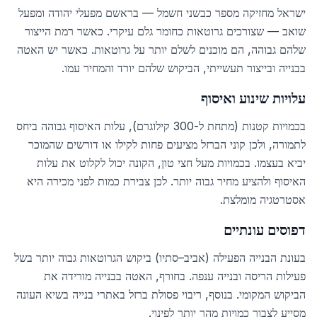
ישראל מחזיקה מספר כבשני חשמל — בראשם מפעלי יהודה ומפעל
שואב — שצורכים גרוטאות כחומר גלם עיקרי. כאשר רמת הייצור
שלהם גבוהה, הם מוכנים לשלם יותר על גרוטאות. כאשר יש האטה
בבנייה ובייצור תעשייתי, הביקוש שלהם יורד והמחיר עמו.
עלויות שינוע ואיסוף
בכמויות קטנות (מתחת ל-300 קילוגרם), עלות האיסוף גבוהה ביחס
לתמורה, ולכן קוני הברזל מציעים פחות לקילו או דורשים שהמוכר
יביא בעצמו. בכמויות מעל חצי טון, הקונה יכול לקלוט את עלות
האיסוף ולהציע מחיר גבוה יותר. לכן צבירת כמות לפני מכירה היא
אסטרטגיה מומלצת.
דפוסים עונתיים
בעונת הבנייה הפעילה (אביב–סתיו) ביקוש הגרוטאות גבוה יותר בשל
פעילות הריסה ובנייה ענפה. בחורף, האטה בבנייה מורידה את
הביקוש המקומי. בנוסף, ריבוי פסולת ברזל באתרי בנייה בשיא העונה
מסייע לצבור כמויות מהר יותר לפינוי.