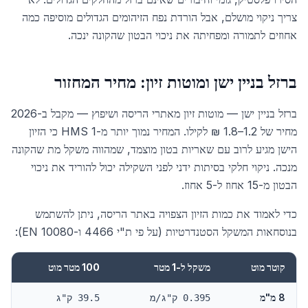
צריך ניקוי מושלם, אבל הורדת נפח הזיהומים הגדולים מוסיפה כמה
אחוזים לתמורה ומפחיתה את ניכוי הבטון שהקונה ינכה.
ברזל בניין ישן ומוטות זיון: מחיר המחזור
ברזל בניין ישן — מוטות זיון מאתרי הריסה ושיפוץ — מקבל ב-2026
מחיר של 1.2–1.8 ₪ לקילו. המחיר נמוך יותר מ-HMS 1 כי הזיון
הישן מגיע לרוב עם שאריות בטון מוצמד, שמהווה משקל מת שהקונה
מנכה. ניקוי חלקי בסיתות ידני לפני השקילה יכול להוריד את ניכוי
הבטון מ-15 אחוז ל-5 אחוז.
כדי לאמוד את כמות הזיון הצפויה באתר הריסה, ניתן להשתמש
בנוסחאות המשקל הסטנדרטיות (על פי ת"י 4466 ו-EN 10080):
קוטר מוט
משקל ל-1 מטר
100 מטר מוט
8 מ"מ
0.395 ק"ג/מ
39.5 ק"ג