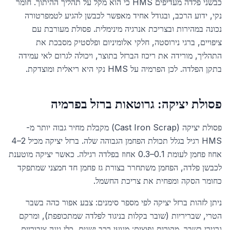
כבשני פלדה מעדיפים HMS כי הוא מקל על תהליך ההיתוך. חומר
נקי, ידוע הרכב, ובגודל אחיד מאפשר לכבשן להגיע לטמפרטורה
נכונה במהירות ובצריכת אנרגיה מינימלית. פסולת מעורבת עם
ציפויים, ברגי נירוסטה, חלקי אלומיניום ופלסטיק מסבכת את
התהליך, מורידה את ריכוז הברזל בתוצר, ויכולה לגרום לאי עמידה
בתקן הפלדה. לכן הפרמיה על HMS נקי היא ריאלית ומוצדקת.
פסולת יציקה: גרוטאות ברזל בפרמיה
פסולת יציקה (Cast Iron Scrap) מקבלת מחיר גבוה יותר מ-
HMS רגיל בגלל תכולת הפחמן הגבוהה שלה. ברזל יציקה מכיל 2–4
אחוז פחמן לעומת 0.1–0.3 אחוז בפלדה רגילה. כאשר יציקה מוטענת
לכבשן פלדה, הפחמן משתחרר בצורת גז פחמן חד חמצני שמתפקד
כחומר הסקה ומפחית את צריכת החשמל.
ניתן לזהות ברזל יציקה לפי מספר סימנים: צבע אפור כהה בשבר
הטרי, שבריריות (שובר בקלות בניגוד לפלדה שמתכופפת), ומרקם
גרגירי בשבר. מקורות נפוצים: מנועי רכב ישנים, כלי גינה ציבוריים,