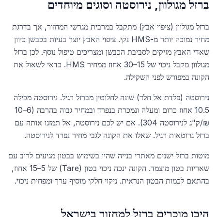
ברזל מגולוון, נירוסטה וסוגים מיוחדים
ברזל מגולוון (ציפוי אבץ) מתקבל במרבית מגרשי המחזור, אך בדרגת
מחיר נמוכה יותר מ-HMS נקי. ציפוי האבץ יוצר בעיות בכבשן כיוון
שאדי האבץ מזיקים לסביבת הכבשן ומצריכים טיפול נוסף. לכן ברזל
מגולוון מקבל ניכוי של 15–30 אחוז ממחיר HMS. כדאי לשאול את
הקונה במפורש לפני השקילה.
נירוסטה (פלדת אל חלד) שונה לחלוטין מברזל רגיל. נירוסטה מכילה
10.5 אחוז כרום ומעלה ונמכרת בנפרד ובמחיר גבוה בהרבה (6–10
₪/ק"ג לנירוסטה 304). אם יש לכם נירוסטה, אל תמזגו אותה עם
ברזל גרוטאות רגיל. שאלו את הקונה לגבי מחיר נפרד לנירוסטה.
מוטות ברזל ישנים מאתרי בנייה שהיו בשימוש בבטון מגיעים לרוב עם
שאריות בטון מוצמד. הקונה ינכה ניכוי בטון (Tare) של 5–15 אחוז,
בהתאם לכמות הבטון הנראית. ניקוי חלקי מוסיף ערך ומפחית ניכוי.
היכן מוכרים ברזל למחזור בישראל