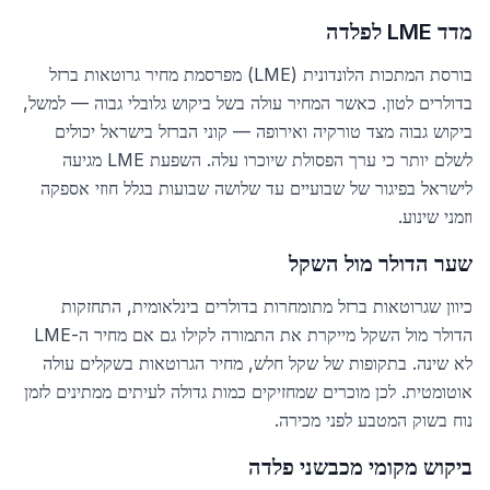
מדד LME לפלדה
בורסת המתכות הלונדונית (LME) מפרסמת מחיר גרוטאות ברזל
בדולרים לטון. כאשר המחיר עולה בשל ביקוש גלובלי גבוה — למשל,
ביקוש גבוה מצד טורקיה ואירופה — קוני הברזל בישראל יכולים
לשלם יותר כי ערך הפסולת שיוכרו עלה. השפעת LME מגיעה
לישראל בפיגור של שבועיים עד שלושה שבועות בגלל חוזי אספקה
וזמני שינוע.
שער הדולר מול השקל
כיוון שגרוטאות ברזל מתומחרות בדולרים בינלאומית, התחזקות
הדולר מול השקל מייקרת את התמורה לקילו גם אם מחיר ה-LME
לא שינה. בתקופות של שקל חלש, מחיר הגרוטאות בשקלים עולה
אוטומטית. לכן מוכרים שמחזיקים כמות גדולה לעיתים ממתינים לזמן
נוח בשוק המטבע לפני מכירה.
ביקוש מקומי מכבשני פלדה