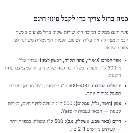
כמה ברזל צריך כדי לקבל פינוי חינם
פינוי חינם ממקום המוכר הוא שירות שקוני ברזל מציעים כאשר
הכמות מצדיקה את עלות השינוע. הכמות המינימלית משתנה לפי
אזור בישראל:
אזור המרכז (גוש דן, פתח תקווה, ראשון לציון):
בדרך כלל
מ-300 ק"ג ומעלה, בשל ריכוז גבוה של קוני ברזל שמצמצם עלות
ההגעה.
ירושלים וסביבות:
400–500 ק"ג מינימום, בשל מרחק ועלויות
תפעול גבוהות יותר.
צפון (חיפה, גליל, עמקים):
500 ק"ג ומעלה לפינוי חינם; כמויות
קטנות — הבאה עצמית ל-Yard.
דרום (באר שבע, אשקלון, נגב):
500 ק"ג ומעלה; במפוזר יותר
— לעיתים נדרשים 1–2 טון.