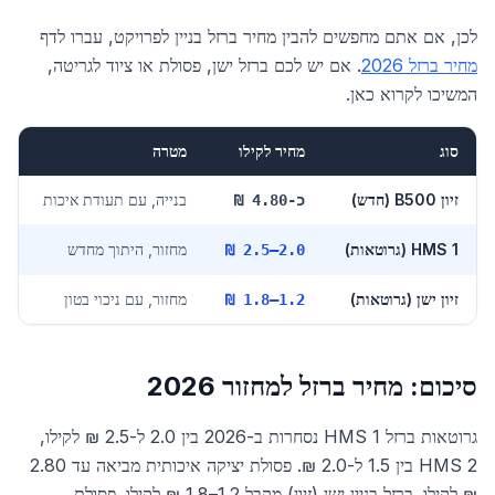
לכן, אם אתם מחפשים להבין מחיר ברזל בניין לפרויקט, עברו לדף
מחיר ברזל 2026
. אם יש לכם ברזל ישן, פסולת או ציוד לגריטה,
המשיכו לקרוא כאן.
סוג
מחיר לקילו
מטרה
זיון B500 (חדש)
בנייה, עם תעודת איכות
כ-4.80 ₪
HMS 1 (גרוטאות)
מחזור, היתוך מחדש
2.0–2.5 ₪
זיון ישן (גרוטאות)
מחזור, עם ניכוי בטון
1.2–1.8 ₪
סיכום: מחיר ברזל למחזור 2026
גרוטאות ברזל HMS 1 נסחרות ב-2026 בין 2.0 ל-2.5 ₪ לקילו,
HMS 2 בין 1.5 ל-2.0 ₪. פסולת יציקה איכותית מביאה עד 2.80
₪ לקילו. ברזל בניין ישן (זיון) מקבל 1.2–1.8 ₪ לקילו. פסולת