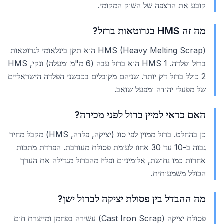
קובע את הרצפה של השוק המקומי.
מה זה HMS בגרוטאות ברזל?
HMS (Heavy Melting Scrap) הוא תקן בינלאומי לגרוטאות
ברזל ופלדה. HMS 1 הוא ברזל עבה (6 מ"מ ומעלה) ונקי, HMS
2 כולל ברזל דק יותר. שניהם מקובלים בכבשני הפלדה הישראליים
של מפעלי יהודה ומפעל שואב.
האם כדאי למיין ברזל לפני מכירה?
כן בהחלט. ברזל ממוין לפי סוג (יציקה, פלדה, HMS) מקבל מחיר
גבוה ב-10 עד 30 אחוז לעומת פסולת מעורבת. הפרדת מתכות
אחרות כמו נחושת, אלומיניום ופליז מהברזל מגדילה את הערך
הכולל משמעותית.
מה ההבדל בין פסולת יציקה לברזל ישן?
פסולת יציקה (Cast Iron Scrap) עשירה בפחמן ומייצרת חום