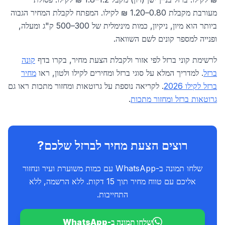
מעורבת מקבלת 0.80–1.20 ₪ לקילו. המפתח לקבלת המחיר הגבוה
ביותר הוא מיון, ניקיון, כמות מינימלית של 300–500 ק"ג ומעלה,
ופנייה למספר קונים לשם השוואה.
לרשימת קוני ברזל לפי אזור ולקבלת הצעת מחיר, בקרו בדף
קונה
ברזל
. למדריך המלא על סוגי ברזל ומחירים לקילו ולטון, ראו
מחיר
ברזל לקילו 2026
. לקריאה נוספת על גרוטאות ומחזור מתכות ראו גם
גרוטאות ברזל ומחזור מתכות
.
רוצים הצעת מחיר לברזל שלכם?
שלחו תמונה ב-WhatsApp עם כמות משוערת ועיר ונחזור
אליכם עם טווח מחיר תוך 15 דקות. ללא הרשמה, ללא
התחייבות.
שלחו תמונה ב-WhatsApp