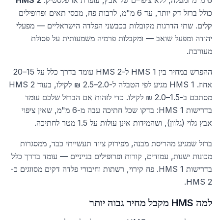
6 מ"מ ומעלה, ללא ציפויים של אבץ, עופרת או פלסטיק.
HMS 2
כולל ברזל דק יותר, עד 6 מ"מ, לרבות פח, מכסי תאים ופרופילים
קלים. שתי הדרגות מקובלות בכבשני הפלדה הישראליים — מפעלי
יהודה ומפעל שואב — ומקבלות פרמיה משמעותית על פסולת
מעורבת.
ההפרש במחיר בין HMS 1 ל-HMS 2 עומד בדרך כלל על 15–20
אחוז. HMS 1 מגיע לפי הטבלה ל-2.0–2.5 ₪ לקילו, בעוד HMS 2
מסתכם ב-1.5–2.0 ₪ לקילו. כדי לזהות אם הברזל שלכם עומד
בדרישות HMS 1: בדקו שכל חתיכה עבה מ-6 מ"מ, שאין ציפוי
אבץ גלוי (גלוון), ושהמידות אינן עולות על 1.5 מטר לחתיכה.
ברזל שמגיע מהריסת מבנה, מפירוק ציוד תעשייתי כבד, ממסגרות
מכונות ישנות, עמודים, קורות ופרופילים בנייניים — עומד בדרך כלל
בדרישות HMS 1. פח קירוי, רשתות וחיבורי פלדה דקים מסווגים כ-
HMS 2.
למה HMS מקבל מחיר גבוה יותר