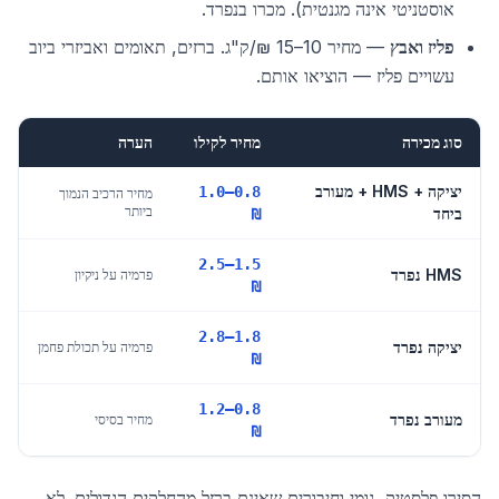
אוסטניטי אינה מגנטית). מכרו בנפרד.
פליז ואבץ
— מחיר 10–15 ₪/ק"ג. ברזים, תאומים ואביזרי ביוב
עשויים פליז — הוציאו אותם.
סוג מכירה
מחיר לקילו
הערה
יציקה + HMS + מעורב
0.8–1.0
מחיר הרכיב הנמוך
ביותר
ביחד
₪
1.5–2.5
HMS נפרד
פרמיה על ניקיון
₪
1.8–2.8
יציקה נפרד
פרמיה על תכולת פחמן
₪
0.8–1.2
מעורב נפרד
מחיר בסיסי
₪
הסירו פלסטיק, גומי וחיבורים שאינם ברזל מהחלקים הגדולים. לא