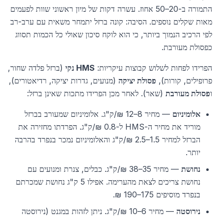
התמורה ב-20–50 אחוז. עשרה דקות של מיון ראשוני שוות לפעמים
מאות שקלים נוספים. הסיבה: קונה ברזל יתמחר משאית עם ערב-רב
לפי הרכיב הנמוך ביותר, כי הוא לוקח סיכון שאולי כל הכמות תסווג
כפסולת מעורבת.
הפרידו לפחות לשלוש קבוצות עיקריות:
HMS נקי
(ברזל פלדה שחור,
פרופילים, קורות),
פסולת יציקה
(מנועים, גדרות יציקה, רדיאטורים),
ו
פסולת מעורבת
(שאר). לאחר מכן הפרידו מתכות שאינן ברזל:
אלומיניום
— מחיר 8–12 ₪/ק"ג. אלומיניום שמעורב בברזל
מוריד את מחיר ה-HMS ל-0.8 ₪/ק"ג. הפרדתו מחזירה את
הברזל למחיר 1.5–2.5 ₪/ק"ג והאלומיניום נמכר בנפרד בהרבה
יותר.
נחושת
— מחיר 35–38 ₪/ק"ג. כבלים, צנרת ומנועים עם
נחושת צריכים לצאת מהערימה. אפילו 5 ק"ג נחושת שמכרתם
בנפרד מוסיפים 175–190 ₪.
נירוסטה
— מחיר 6–10 ₪/ק"ג. ניתן לזהות במגנט (נירוסטה