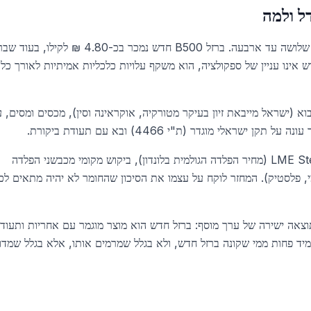
ל ולמה
הפער בין מחיר ברזל בניין חדש לבין מחיר גרוטאות ברזל הוא פי שלושה עד ארבעה. ברזל B500 חדש נמכר בכ-0
עד 1.80 ₪ לקילו בלבד. ההפרש אינו עניין של ספקולציה, הוא משקף עלויות כלכליות אמיתיות לאורך כל
וא (ישראל מייבאת זיון בעיקר מטורקיה, אוקראינה וסין), מכסים ומסים, ע
לי מוגדר (ת"י 4466) ובא עם תעודת ביקורת.
גרוטאות ברזל, לעומת זאת, מתומחרות לפי מחיר ה-LME Steel Scrap (מחיר הפלדה הגולמית בלונדון), ביקוש מקומי מכבשני הפלדה
ומי, פלסטיק). המחזר לוקח על עצמו את הסיכון שהחומר לא יהיה מתאים לכ
צאה ישירה של ערך מוסף: ברזל חדש הוא מוצר מוגמר עם אחריות ותעודה
יד פחות ממי שקונה ברזל חדש, ולא בגלל שמרמים אותו, אלא בגלל שמדו