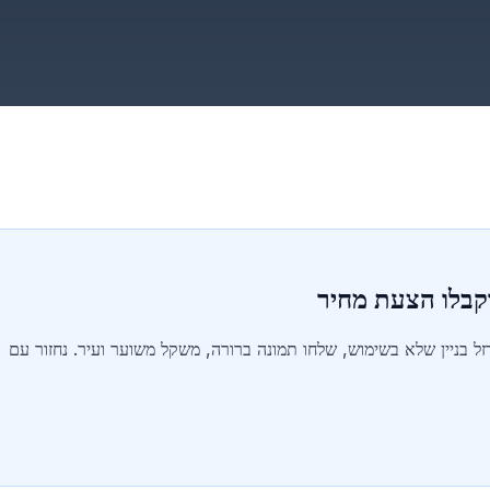
קבלו הצעת מחיר
 ברזל ישן, גרוטאות, פסולת יציקה, HMS או ברזל בניין שלא בשימוש, שלחו תמונה ברורה, משקל משוער ועיר. נחזור עם