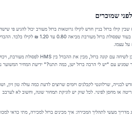
לפני שמוכרים
ד. הטווח שבין קילו ברזל בניין חדש לקילו גרוטאות ברזל מעורב יכול להגיע פי שישה
ויותר. ברזל זיון חדש B500 עולה כ-4.80 ₪ לקילו כחומר גלם, בעוד שפסולת ברזל מעורבת מביאה 0.80 עד .20
על עצמו.
הסיבה שכדאי להכיר את הטווחים היא פשוטה: מוכר שמגיע מוכן לשיחה עם קונה ברזל, מבין את ההבדל בין HMS לפסולת מעורבת, וי
ר שמגיע עם "יש לי הרבה ברזל ישן, כמה תתנו?" ידיעת המחיר המשוער נ
 לבנייה, שרלוונטי לקבלנים ויזמים שרוצים לדעת כמה עולה טון זיון, ושו
גריטה או מחסן לפינוי. לכל שוק יש לוגיקת תמחור שונה, וחשוב לא לערבב
מדריך מעשי לתהליך המכירה: איך מכינים ברזל למכירה, מתי כדאי למכור