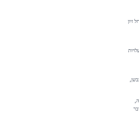
4.8 ₪ לקילו, בעוד שברזל זיון
לויות
בשן,
,
בר