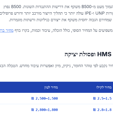
ברזל זיון B400 הוא הדרגה הנפוצה יותר בבנייה רגילה, ומחירו הנמוך מעט מ-B500 משקף את דרישות ההתנגדות השונות. B500 נפוץ
בפרויקטים עם דרישות עמידות גבוהות יותר. פלדה מבנית כגון קורות UNP ו-IPE עולה יותר כי תהליך הייצור מורכב יותר ודורש פרופילים
משפיעים על המחיר הסופי, כולל הובלה, עיבוד וכמות, בקרו בדף
מחיר ברז
ר נקבע לפי טוהר החומר, ניקיון, מיון ואפשרות עיבוד מחדש. הטבלה הב
מחיר לקילו
מחיר לטון
1,500–2,500 ₪
1.5–2.5 ₪
1,800–2,800 ₪
1.8–2.8 ₪