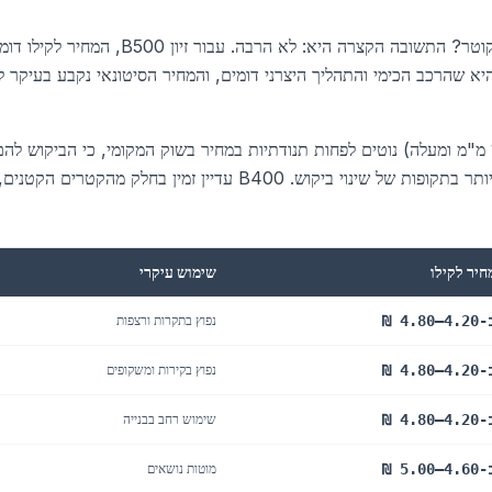
שאלה נפוצה בקרב קבלנים: האם מחיר ברזל לקילו משתנה לפי קוטר? התשובה הקצרה היא: לא הרבה. עבור זיון B500, המחיר ל
הקטרים, מ-8 מ"מ ועד 25 מ"מ. הסיבה היא שהרכב הכימי והתהליך היצרני דומים, והמחיר הסיטונאי נקבע בעיקר 
עם זאת, יש כמה הבדלים שכדאי לדעת: קטרים עבים יותר (16 מ"מ ומעלה) נוטים לפחות תנודתיות במחיר בשוק המקומי, כי הביקוש 
יותר. קטרים דקים (8–12 מ"מ) יכולים להראות תנודות גדולות יותר בתקופות של שינוי ביקוש. B400 עדיין זמין בחלק מהקטרים הקטנים
חיר לקילו
שימוש עיקרי
4.–4.80 ₪
נפוץ בתקרות ורצפות
4.–4.80 ₪
נפוץ בקירות ומשקופים
4.–4.80 ₪
שימוש רחב בבנייה
4.–5.00 ₪
מוטות נושאים