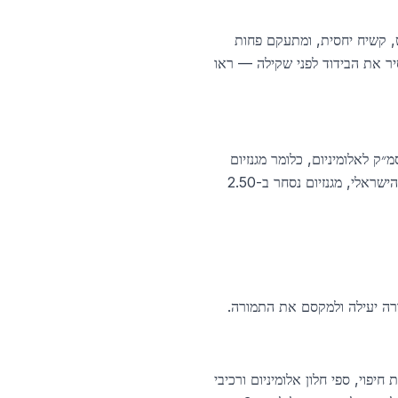
לט, קשיח יחסית, ומתעקם פחות
בדרך כלל שחור, עב ועשוי XLPE או HDPE. כדאי מאוד להסיר את הבידוד לפני שקילה — ראו
ניום אך שוקל פחות — צפיפות מגנזיום היא 1.74 גרם לסמ״ק לעומת 2.70 גרם לסמ״ק לאלומיניום, כלומר מגנזיום
קל בכ-36%. יציקת מגנזיום "מרגישה" קלה מדי לנפחה. קונה מקצועי ישתמש בבדיקת XRF להבחנה. בשוק הישראלי, מגנזיום נסחר ב-2.50
צורה יעילה ולמקסם את התמורה.
חיפוי, ספי חלון אלומיניום ורכיבי