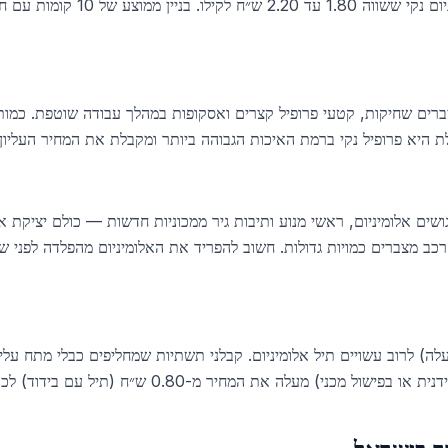
פרופיל נקי ברמת האיכות הגבוהה ביותר ומקבלת את המחיר העליון של 1.80-2.20 ש״ח ל
 רכב מצברים כמויות גדולות. חשוב להפריד את האלומיניום מהפלדה לפני
 חשמל גדולים (240 מ״מ² ומעלה) לרוב עשויים תיל אלומיניום. קבלני תשתיות שמחליפים כבלי מ
) מעלה את המחיר מ-0.80 ש״ח (תיל עם בידוד) לכ-1.80 ש״ח (תיל נקי).