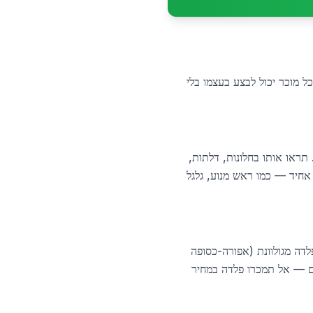
ת התמורה ב-25% עד 35%. להלן ארבע בדיקות שכל מוכר יכול לבצע בעצמו בלי
שטח חלק יחסית. תראו אותו בחלונות, דלתות,
, עם גוש צפוף ולא אחיד — כמו ראש מנוע, גלגל
לדה מגולוונת (אפורה-כסופה
הם — אל תמכרו פלדה במחיר