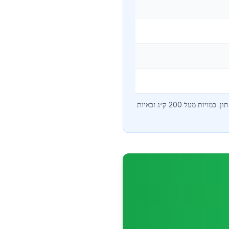
עודכן: 22 במאי 2026. מחירים ארציים ממוצעים. גוש דן וחיפה — טווח עליון; דרום, ירושלים וצפון רחוק — טווח תחתון. כמויות מעל 200 ק״ג זכאיות