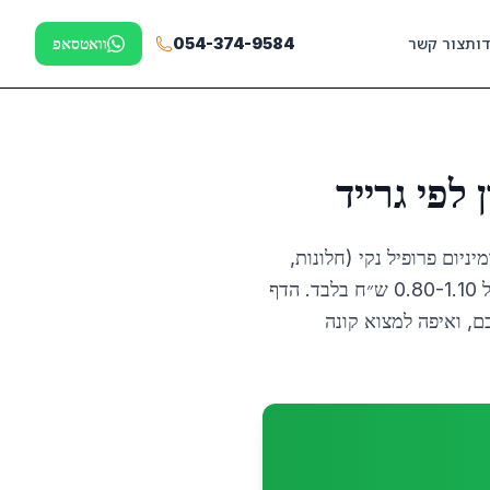
דות
צור קשר
054-374-9584
וואטסאפ
לוי בסוג החומר. אלומיניום פרופיל נקי (חלונות,
דלתות, מסגרות) מגיע לטווח העליון של 1.80-2.20 ש״ח, בעוד אלומיניום מעורב לא ממוין מקבל 0.80-1.10 ש״ח בלבד. הדף
כם, ואיפה למצוא קונה