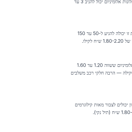
קירות מסך — כולם פרופיל אלומיניום נקי ששווה 1.80 עד 2.20 ש״ח לקילו. בניין ממוצע של 10 קומות עם חלונות אלומיניום יכול להניב 3 עד
קבלני חלונות ודלתות אלומיניום מצברים שחיקות, קטעי פרופיל קצרים ואסקופות במהלך עבודה שוטפת. כמות זו יכולה להגיע ל-50 עד 150
קילו.
גלגלי סגסוגת (אלוי), מכסי מנוע ופגושים אלומיניום, ראשי מנוע ותיבות גיר ממכוניות חדשות — כולם יציקת אלומיניום ששווה 1.20 עד 1.60
 שקילה — הרבה חלקי רכב משלבים
תח עליון יכולים לצבור מאות קילוגרמים