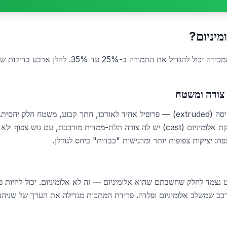
מיניום?
זיהוי נכון של סוג האלומיניום לפני המכירה יכול להגדיל א
 צורה ומשטח
פרופיל אלומיניום הוא תוצר של דחיסה (extruded) — פרופיל אחיד לאורכו, חתך קבוע, מ
מסגרות סולאריות ורכיבי חיפוי. יציקת אלומיניום (cast) יש לה צורה תלת-ממדית מורכבת
ח: יציקות צפופות יותר ומרגישות "כבדות" ביחס לגודלן.
ט נצמד לחלק שחשבתם שהוא אלומיניום — זה לא אלומיניום. יכול להיות פ
ורכב שמשלב אלומיניום ופלדה. פרידת המתכות מגדילה את הערך של שני