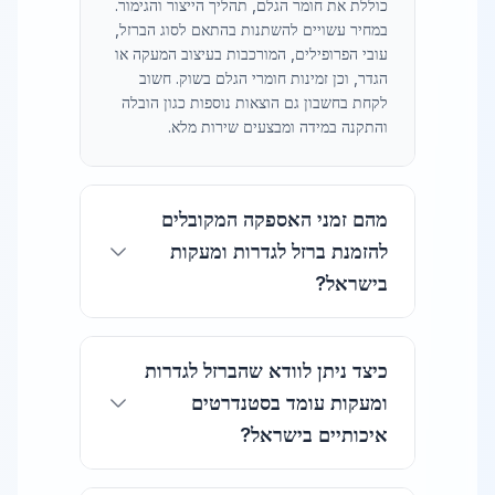
כוללת את חומר הגלם, תהליך הייצור והגימור.
במחיר עשויים להשתנות בהתאם לסוג הברזל,
עובי הפרופילים, המורכבות בעיצוב המעקה או
הגדר, וכן זמינות חומרי הגלם בשוק. חשוב
לקחת בחשבון גם הוצאות נוספות כגון הובלה
והתקנה במידה ומבצעים שירות מלא.
מהם זמני האספקה המקובלים
להזמנת ברזל לגדרות ומעקות
בישראל?
זמני אספקה סטנדרטיים להזמנת ברזל לגדרות
ומעקות נעים בין שבוע לשבועיים, תלוי במלאי,
כיצד ניתן לוודא שהברזל לגדרות
סוג הברזל ולוח העבודה של היצרן או הספק.
ומעקות עומד בסטנדרטים
בעת ביקוש גבוה או תכנון מותאם אישית, יש
איכותיים בישראל?
לקחת בחשבון זמני ייצור נוספים. מומלץ לבצע
הזמנה מראש ולברר את זמינות המלאי לפני
תחילת העבודה, כדי להבטיח העברת משלוח
ברזל המשמש לגדרות ומעקות חייב לעמוד