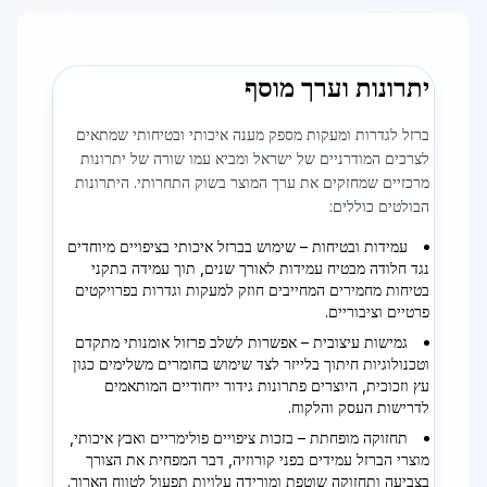
יתרונות וערך מוסף
ברזל לגדרות ומעקות מספק מענה איכותי ובטיחותי שמתאים
לצרכים המודרניים של ישראל ומביא עמו שורה של יתרונות
מרכזיים שמחזקים את ערך המוצר בשוק התחרותי. היתרונות
הבולטים כוללים:
עמידות ובטיחות – שימוש בברזל איכותי בציפויים מיוחדים
נגד חלודה מבטיח עמידות לאורך שנים, תוך עמידה בתקני
בטיחות מחמירים המחייבים חוזק למעקות וגדרות בפרויקטים
פרטיים וציבוריים.
גמישות עיצובית – אפשרות לשלב פרזול אומנותי מתקדם
וטכנולוגיות חיתוך בלייזר לצד שימוש בחומרים משלימים כגון
עץ וזכוכית, היוצרים פתרונות גידור ייחודיים המותאמים
לדרישות העסק והלקוח.
תחזוקה מופחתת – בזכות ציפויים פולימריים ואבץ איכותי,
מוצרי הברזל עמידים בפני קורוזיה, דבר המפחית את הצורך
בצביעה ותחזוקה שוטפת ומורידה עלויות תפעול לטווח הארוך.