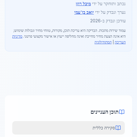
נכתב ותוחקר על ידי
מיכל רוזן
נערך ונבדק על ידי
יואב בן־עמי
עודכן ונבדק ב-2026
עמוד שירות מתכות
. הבדיקה היא עריכת תוכן, מקורות, טווחי מחיר וגבולות שימוש;
היא אינה הצעת מחיר מחייבת ואינה מחליפה ייעוץ או אישור מקצועי פרטני.
מדיניות
העריכה
|
המתודולוגיה
תוכן העניינים
סקירה כללית