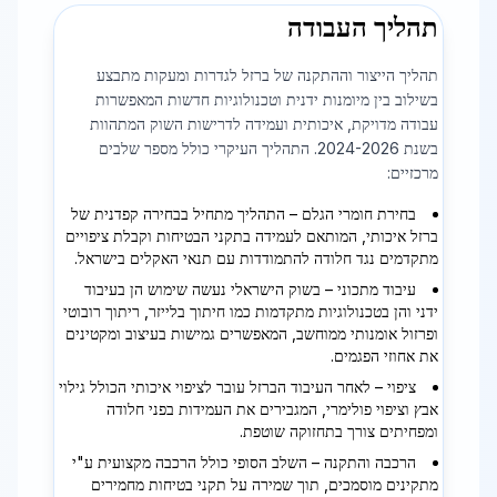
תהליך העבודה
תהליך הייצור וההתקנה של ברזל לגדרות ומעקות מתבצע
בשילוב בין מיומנות ידנית וטכנולוגיות חדשות המאפשרות
עבודה מדויקת, איכותית ועמידה לדרישות השוק המתהוות
בשנת 2024-2026. התהליך העיקרי כולל מספר שלבים
מרכזיים:
בחירת חומרי הגלם – התהליך מתחיל בבחירה קפדנית של
ברזל איכותי, המותאם לעמידה בתקני הבטיחות וקבלת ציפויים
מתקדמים נגד חלודה להתמודדות עם תנאי האקלים בישראל.
עיבוד מתכוני – בשוק הישראלי נעשה שימוש הן בעיבוד
ידני והן בטכנולוגיות מתקדמות כמו חיתוך בלייזר, ריתוך רובוטי
ופרזול אומנותי ממוחשב, המאפשרים גמישות בעיצוב ומקטינים
את אחוזי הפגמים.
ציפוי – לאחר העיבוד הברזל עובר לציפוי איכותי הכולל גילוי
אבץ וציפוי פולימרי, המגבירים את העמידות בפני חלודה
ומפחיתים צורך בתחזוקה שוטפת.
הרכבה והתקנה – השלב הסופי כולל הרכבה מקצועית ע"י
מתקינים מוסמכים, תוך שמירה על תקני בטיחות מחמירים