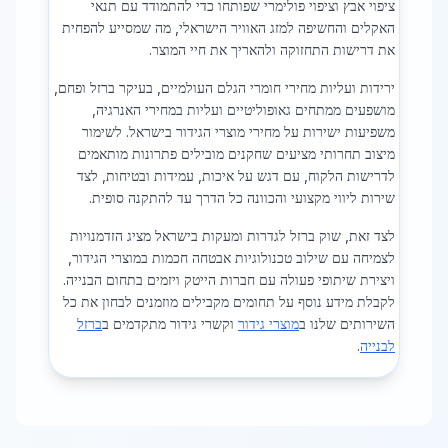
ציפוי אבץ וציפוי פולימרי שפותחו כדי להתמודד עם תנאי
האקלים והחשיפה למזג האוויר הישראלי, מה שמסייע להפחית
את דרישות התחזוקה ולהאריך את חיי המוצר.
ירידות ועליות מחירי חומרי הגלם העולמיים, בעיקר ברזל ופחם,
מושפעים ממתחים גאופוליטיים ועליות במחירי האנרגיה,
משפיעות ישירות על מחירי מוצרי הגידור בישראל. לשימור
מיצוב תחרותי מציעים שחקנים מובילים פתרונות מותאמים
לדרישות הלקוח, עם דגש על איכות, עמידות ובטיחות, לצד
שירות ליווי מקצועי והכוונה כל הדרך עד להתקנה סופית.
לצד זאת, שוק ברזל לגדרות ומעקות בישראל מציג הזדמנויות
לצמיחה עם שילוב טכנולוגיות אבטחה חכמות במוצרי הגידור,
ויצירת שיתופי פעולה עם חברות הייטק ויזמים בתחום הבנייה.
לקבלת מידע נוסף על תחומים מקבילים מוזמנים לבחון את כל
השירותים שלנו ב
מוצרי גידור
וקשרי גידור מתקדמים ב
ברזל
לבנייה
.