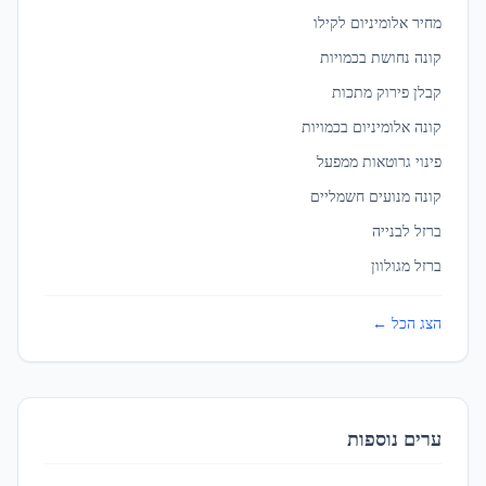
מחיר אלומיניום לקילו
קונה נחושת בכמויות
יבנה
קבלן פירוק מתכות
ברזל לגדרות ומעקות
ב
יבנה
קונה אלומיניום בכמויות
פינוי גרוטאות ממפעל
יהוד-מונוסון
ברזל לגדרות ומעקות
ב
יהוד-מונוסון
קונה מנועים חשמליים
ברזל לבנייה
ברזל מגולוון
יקנעם עילית
ברזל לגדרות ומעקות
ב
יקנעם עילית
הצג הכל ←
ירושלים
ברזל לגדרות ומעקות
ב
ירושלים
ערים נוספות
כפר סבא