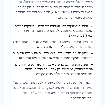
מחמירים של בטיחות ואיכות, המיושמים במסגרת רגולציות
משרד העבודה והרווחה וכן תקנות משרד הפנים. אין חקיקה
חדשה ספציפית ל-2024-2026, אך קיימת הדרישה לעמידה
בתקנים מחמירים הכוללים:
עמידות המעקות בפני עומסים מומלצים – המעקות חייבים
לעמוד בעומס אנכי ואופקי לפי מפרטים מוסדרים המבטיחים
בטיחות מקסימלית.
תקני עיבוד – שימוש בעיבוד איכותי שלא יפגע בחוזק הברזל
ויצור חיבורים יציבים ע"י ריתוך או ברגים לפי תקן.
מיגון מפני קורוזיה – ציפוי אבץ וציפויים פולימריים איכותיים
הם חובה, בעיקר באזורים לחים או חשופים למזג אויר סוער.
עיצוב ותשומת לב לפרטים – במיוחד בפרויקטים הדורשים
פרזול אומנותי, יש לשלב בין אסתטיקה ואיכות, לעמוד
במפרטים טכניים ולשמור על חומרים תקניים.
הקפדה על הסטנדרטים הללו מאפשרת לספק מוצר איכותי בעל
עמידות ארוכת שנים המתאים לשוק המקומי ומתאים גם ליצוא
למדינות מפותחות הדורשות רמה גבוה יותר של בטיחות
ותחזוקה מופחתת.