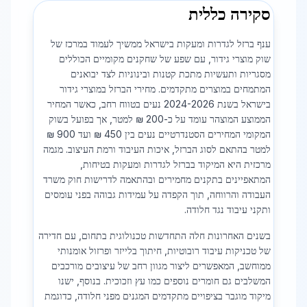
סקירה כללית
ענף ברזל לגדרות ומעקות בישראל ממשיך לעמוד במרכז של
שוק מוצרי גידור, עם שפע של שחקנים מקומיים הכוללים
מסגריות ותעשיות מתכת קטנות ובינוניות לצד יבואנים
המתמחים במוצרים מתקדמים. מחירי הברזל במוצרי גידור
בישראל בשנת 2024-2026 נעים בטווח רחב, כאשר המחיר
הממוצע המוצהר עומד על כ-200 ₪ למטר, אך בפועל בשוק
המקומי המחירים הסטנדרטיים נעים בין 450 ₪ ועד 900 ₪
למטר בהתאם לסוג הברזל, איכות העיבוד ורמת העיצוב. מגמה
מרכזית היא המיקוד בברזל לגדרות ומעקות בטיחות,
המתאפיינים בתקנים מחמירים ובהתאמה לדרישות חוק משרד
העבודה והרווחה, תוך הקפדה על עמידות גבוהה בפני עומסים
ותקני עיבוד נגד חלודה.
בשנים האחרונות חלה התחדשות טכנולוגית בתחום, עם חדירה
של טכניקות עיבוד רובוטיות, חיתוך בלייזר ופרזול אומנותי
ממוחשב, המאפשרים ליצור מגוון רחב של עיצובים מורכבים
המשלבים גם חומרים נוספים כמו עץ וזכוכית. בנוסף, ישנו
מיקוד מוגבר בציפויים מתקדמים המגנים מפני חלודה, כדוגמת