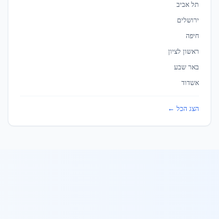
ברזל לגדרות ומעקות
ב
כפר סבא
תל אביב
ירושלים
כפר קאסם
חיפה
ברזל לגדרות ומעקות
ב
כפר קאסם
ראשון לציון
באר שבע
כרמיאל
אשדוד
ברזל לגדרות ומעקות
ב
כרמיאל
הצג הכל ←
לוד
ברזל לגדרות ומעקות
ב
לוד
מגדל העמק
ברזל לגדרות ומעקות
ב
מגדל העמק
מודיעין עילית