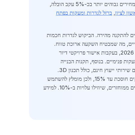
המחירים גבוהים יותר בכ-5% עקב הובלה,
ון לציון
,
ברזל לגדרות ומעקות בפתח
ולריים להתקנה מהירה. הביקוש לגדרות חכמות
 באזורי תעשייה. ספקים בגדרה מציעים ערבויות של 10 שנים על ציפויים, מה שמבטיח השקעה ארוכת טווח.
לקוחות פרטיים נהנים ממבצעים כמו הנחה של 10% על הזמנות מעל 5 טון. השוק צפוי לצמוח ב-15% עד סוף 2026, בעקבות אישור פרויקטי דיור
קות פנימיים. בנוסף, תקנות הבנייה
המעודכנות דורשות בדיקות עמידות רוח של 120 קמ"ש, מה שמעלה את הסטנדרטים. ספקים מקומיים מספקים שירותי ייעוץ חינם, כולל תכנון 3D.
בגדרה, ניתן למצוא מלאי של אלפי טונות בזמינות מיידית, מה שמקצר זמני פרויקטים. השוואת מחירים בין ספקים חוסכת עד 15%, ולכן מומלץ להשתמש
בכלים מקוונים. השוק תומך בכלכלה המקומית עם כ-200 מקומות עבודה ישירים. עתידית, צפויה כניסת חומרים ממוחזרים, שיוזילו עלויות ב-10%. למידע