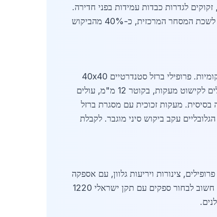
זקוקים לגדרות כבדות עמידות בפני חדירה.
שלישית, פרויקטים ציבוריים כמו שדרוג פארקים ומתקני ספורט מגבירים את הצורך במוצרים אלה. על פי נתוני לשכת המסחר המרכזית, כ-40% מהביקוש
מחירי הברזל לגדרות ומעקות בגדרה בשנת 2026 מושפעים ממחירי חומרי הגלם העולמיים ומעלויות הובלה מקומיות. פרופילי ברזל סטנדרטיים 40x40
מ"מ נמכרים בכ-28 שקלים לק"ג, בעוד פרופילים כבדים 50x50 מ"מ מגיעים ל-35 שקלים לק"ג. מוטות עגולים לקישוט מעקות, בקוטר 12 מ"מ, עולים
ומחרות בכ-450 שקלים למטר רץ, כולל התקנה בסיסית. מעקות זכוכית עם מסגרת ברזל
ופילים, צינורות ויריעות גלוון, עם אספקה
מהירה לאזור. ספקים אחרים מתמחים בייצור גדרות מותאמות אישית, כולל ציפוי אבקה לעמידות בפני קורוזיה. חשוב לבחור ספקים עם תקן ישראלי 1220
נים.