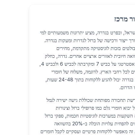
ר מרכז
מרכז בישראל, ובפרט בגדרה, מציע יתרונות משמעותיים למי
רך ייצור ורכישה של ברזל לגדרות ומעקות בגדרה.
בולטים בזכות לוגיסטיקה מתקדמת, מחירים
ואה חיובית לאזורים ארציים אחרים. גדרה, כחלק
מאזור המרכז, נהנית ממיקום אסטרטגי על כביש 7 ומקרבתה לכביש 6 ולכביש 4,
לכל רחבי הארץ. לדוגמה, משלוח של חומרי
לגדרות ומעקות בגדרה יכול להגיע ללקוחות בתוך 24-48 שעות,
 רשת תחבורה מפותחת שכוללת גישה ישירה לנמל
בוא חומרי גלם כמו פרופילי ברזל וצינורות
זציה. בשנת 2026, עם השקעות במערכות לוגיסטיות חכמות, ספקי ברזל
לגדרות ומעקות בגדרה מצליחים להפחית עלויות הובלה ב-20% בהשוואה
 זה מאפשר ללקוחות פרטיים ועסקיים לקבל חומרים