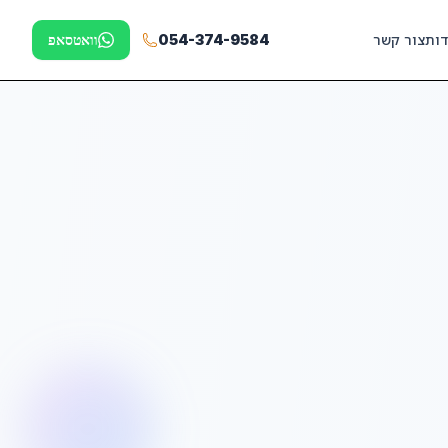
דות
צור קשר
054-374-9584
וואטסאפ