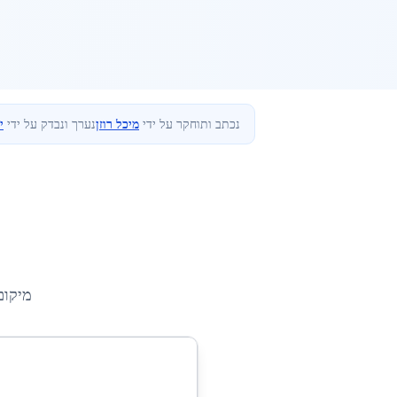
נכתב ותוחקר על ידי
מיכל רוזן
נערך ונבדק על ידי
י
מיקום