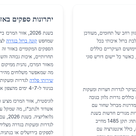
יתרונות ספקים באזו
ון רחב של תחומים, מעודכן
בשנת 2026, אזור ה
 משלבת ברזל איכותי בכל
שמחפש
קונה ברזל בגדרה
לצו
מושים העיקריים כוללים
הספקים המקומיים באזור זה 
 כאשר כל יישום דורש סוגי
תחרותיים, איכות גבוהה והשו
מה שמאפשר משלוחים מהירים 
שירותי פלדה
בניגוד ל-4-7 ימים מהצפון או הדרום.
עיקר לגדרות חצרות ומעקות
ללים גדרות גלוון בגובה
לוגיסטית, אזור המרכז מציע
ץ. מעקות מדרגות מברזל שחור עם
אשדוד ולנתב"ג, מה שמקל על י
לים כ-850 שקלים למטר. כ-5,000 יחידות מגורים חדשות בשנת
גלואלי
2026 דורשות כ-2,000 טון ברזל. הבטיחות היא מפתח: תקן 1485 מחייב
, כולל אינטגרציה עם
לספקים בירושלים או בנתניה.