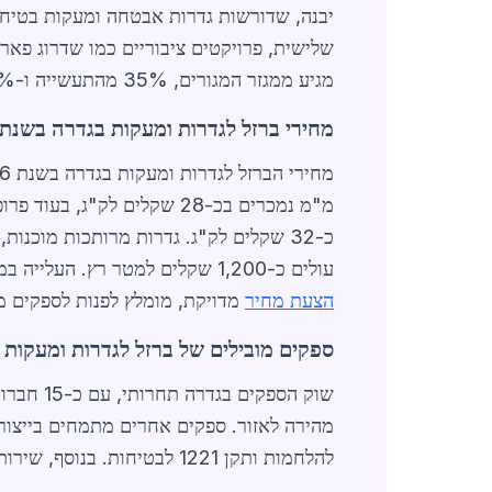
יבנה, שדורשות גדרות אבטחה ומעקות בטיחותי
מגיע ממגזר המגורים, 35% מהתעשייה ו-25% מפרויקטים ציבוריים ומסחריים.
מחירי ברזל לגדרות ומעקות בגדרה בשנת 2026
עולים כ-1,200 שקלים למטר רץ. העלייה במחירים, בסביבות 8% משנה קודמת, נובעת מעליית מחירי הפלדה הגלובליים עקב ביקוש סיני מוגבר. לקבלת
הצעת מחיר
מדויקת, מומלץ לפנות לספקים מ
ספקים מובילים של ברזל לגדרות ומעקות 
שוק הספקים בגדרה תחרותי, עם כ-15 חברות פעילות. חברות כמו
להלחמות ותקן 1221 לבטיחות. בנוסף, שירותי