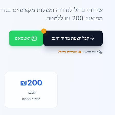
שירותי
ברזל לגדרות ומעקות
מקצועיים ב
גדר
ממוצע:
200
₪ ל
למטר
.
!
קבל הצעת מחיר חינם
וואטסאפ
|
חייגו עכשיו
♻️ מוכרים ברזל?
₪
200
למטר
*מחיר ממוצע