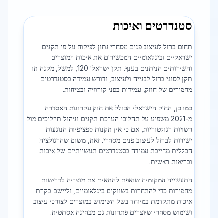
סטנדרטים ואיכות
תחום ברזל לעיצוב פנים מסחרי נתון לפיקוח על פי תקנים
ישראליים ובינלאומיים המכשירים את איכות המוצרים
והשירותים הניתנים בענף. תקן ישראלי 120, למשל, מקנה תו
תקן לסוגי ברזל לבנייה ולעיצוב, ודורש עמידה בסטנדרטים
מחמירים של חוזק, עמידות בפני קורוזיה ובטיחות.
כמו כן, החוק הישראלי הכולל את חוק עקרונות האסדרה
מ-2021 משפיע על תהליכי הערכת תקנים וניהול תהליכים מול
רשויות רגולטוריות, אם כי אין תקנות ספציפיות הנוגעות
ישירות לברזל לעיצוב פנים מסחרי. זאת, משום שהרגולציה
הכללית מחייבת עמידה בסטנדרטים תעשייתיים של איכות
ובריאות ראשית.
התעשייה המקומית שואפת להתאים את מוצריה לדרישות
מחמירות כדי להתחרות בשווקים בינלאומיים, וליישם בקרת
איכות מתקדמת במיוחד בשל השימוש במוצרים לצורכי עיצוב
ושימוש מסחרי שיוצרים פתרונות גם מבחינה אסתטית.