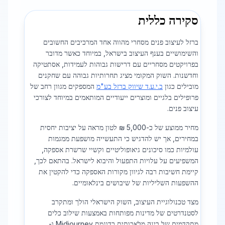
סקירה כללית
ברזל לעיצוב פנים מסחרי מהווה אחד המרכיבים החשובים
והשימושיים בענף העיצוב בישראל, במיוחד כאשר מדובר
בפרויקטים מסחריים עם דרישות גבוהות לעמידות, אסתטיקה
וחדשנות. השוק המקומי מציג תחרותיות גבוהה עם שחקנים
מובילים כגון
ב.י.ע.ד שיווק ברזל בע"מ
המספקים מגוון רחב של
פרופילים בלגיים ומוצרים ייעודיים המותאמים במיוחד לצורכי
עיצוב פנים.
מחיר ממוצע של כ-5,000 ₪ לטון מראה על יציבות יחסית
במחירים, אך יש להדגיש כי התעשייה מושפעת ממגמות
עולמיות כמו סיכונים גיאופוליטיים וקשיי שרשרת אספקה,
המשפיעים על עלויות התפעול והיבוא לישראל. בהתאם לכך,
קיימת חשיבות רבה לגיוון מקורות האספקה כדי להקטין את
ההשפעות השליליות של שיבושים בינלאומיים.
מצד טכנולוגיית העיצוב, השוק הישראלי הולך ומתקרב
לסטנדרטים של מדינות מפותחות באמצעות שילוב כלים
מתקדמים של בינה מלאכותית כדוגמת Midjourney ו-