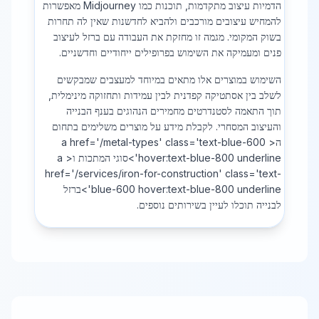
הדמיות עיצוב מתקדמות, תוכנות כמו Midjourney מאפשרות
להמחיש עיצובים מורכבים ולהביא לחדשנות שאין לה תחרות
בשוק המקומי. מגמה זו מחזקת את העבודה עם ברזל לעיצוב
פנים ומעמיקה את השימוש בפרופילים ייחודיים וחדשניים.
השימוש במוצרים אלו מתאים במיוחד למעצבים שמבקשים
לשלב בין אסתטיקה קפדנית לבין עמידות ותחזוקה מינימלית,
תוך התאמה לסטנדרטים מחמירים הנהוגים בענף הבנייה
והעיצוב המסחרי. לקבלת מידע על מוצרים משלימים בתחום
ה< a href='/metal-types' class='text-blue-600
hover:text-blue-800 underline'>סוגי המתכות ו< a
href='/services/iron-for-construction' class='text-
blue-600 hover:text-blue-800 underline'>ברזל
לבנייה תוכלו לעיין בשירותים נוספים.