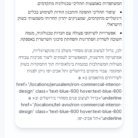
המשתפרות באמצעות תהליכי טכנולוגיה מתקדמים.
שיפור תהליכי ההפקה והתכנון הודות לשימוש בכלים
דיגיטליים מתקדמים, שמעניקים יתרון תחרותי משמעותי בשוק
הישראלי.
אפשרויות לשיתופי פעולה עם חברות טכנולוגיה, מגמה
חשובה לשדרוג הפתרונות והפחתת סיכוני השרשרת באספקה.
לכן, ברזל לעיצוב פנים מסחרי משלב בין פונקציונליות,
אסתטיקה וחדשנות, המאפשרים לעסקים ליצור סביבות עבודה
מעולות המשתלבות במגמות בינלאומיות תוך התמקדות בשוק
המקומי. עבור מיזמים בירושלים ותל אביב-יפו ניתן לפנות
לשירותים מותאמים ב< a
href='/locations/jerusalem/iron-commercial-interior-
design' class='text-blue-600 hover:text-blue-800
underline'>ברזל לעיצוב פנים מסחרי בירושלים וב< a
href='/locations/tel-aviv/iron-commercial-interior-
design' class='text-blue-600 hover:text-blue-800
underline'>תל אביב-יפו.