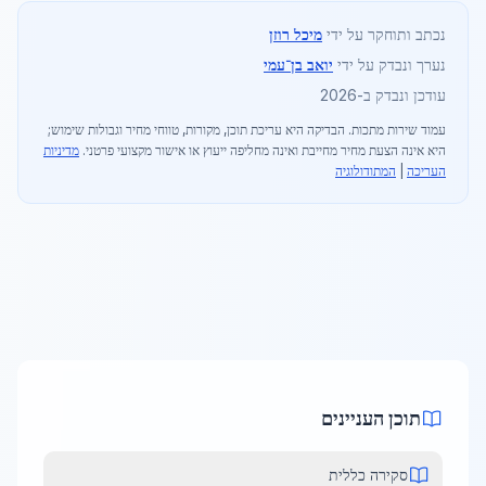
נכתב ותוחקר על ידי
מיכל רוזן
נערך ונבדק על ידי
יואב בן־עמי
עודכן ונבדק ב-2026
עמוד שירות מתכות
. הבדיקה היא עריכת תוכן, מקורות, טווחי מחיר וגבולות שימוש;
היא אינה הצעת מחיר מחייבת ואינה מחליפה ייעוץ או אישור מקצועי פרטני.
מדיניות
העריכה
|
המתודולוגיה
תוכן העניינים
סקירה כללית