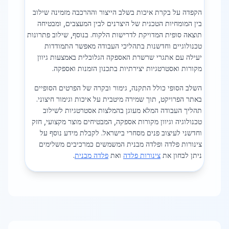
הקפדה על בקרת איכות בשלב הייצור וההרכבה מזמינה שילוב
בין המומחיות הטכנית של היצרנים לבין המעצבים, ומבטיחה
תוצאה סופית המדויקת לדרישות הלקוח. בנוסף, שילוב פתרונות
טכנולוגיים וחדשנות בתהליכי העבודה מאפשר התמודדות
יעילה עם אתגרי שרשרת האספקה הגלובלית באמצעות גיוון
מקורות ואסטרטגיות יצירתיות בתכנון הזמנות ואספקה.
השלב הסופי כולל התקנה, גימור ובקרה של הפרטים הסופיים
באתר הפרויקט, תוך שמירה מיטבית על איכות וגימור חיצוני.
תהליך העבודה המלא מעוגן בהמלצות אסטרטגיות לשילוב
טכנולוגיה וגיוון מקורות אספקה, המבטיחים מוצר מקצועי, חזק
וחדשני לעיצוב פנים מסחרי בישראל. לקבלת מידע נוסף על
צינורות פלדה ופלדה מבנית המשמשים כמרכיבים משלימים
ניתן לבחון את
צינורות פלדה
ואת
פלדה מבנית
.