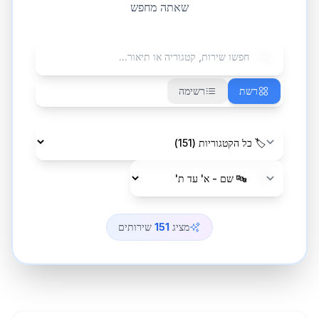
שאתה מחפש
רשת
רשימה
מציג
151
שירותים