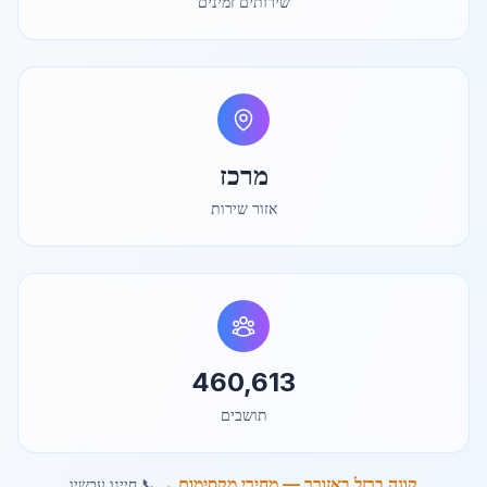
שירותים זמינים
מרכז
אזור שירות
460,613
תושבים
קונה ברזל באזורך — מחירי מקסימום →
📞 חייגו עכשיו