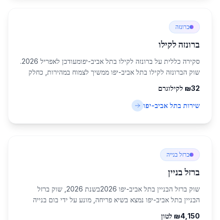
ברונזה
ברונזה לקילו
סקירה כללית על ברונזה לקילו בתל אביב-יפומעודכן לאפריל 2026.
שוק הברונזה לקילו בתל אביב-יפו ממשיך לצמוח במהירות, כחלק
מהתעשייה המתכתית התוססת באזור המרכז. תל אביב-יפו, עם
32
₪
לקילוגרם
אוכלוסייה של כ-460,613 תושבים,...
שירות ב
תל אביב-יפו
ברזל בנייה
ברזל בניין
שוק ברזל הבניין בתל אביב-יפו 2026בשנת 2026, שוק ברזל
הבניין בתל אביב-יפו נמצא בשיא פריחה, מונע על ידי בום בנייה
עירוני עצום. העיר תל אביב-יפו, כמרכז הכלכלי של ישראל, רושמת
4,150
₪
לטון