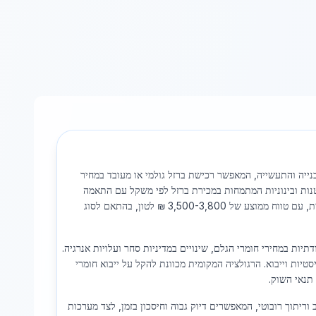
בנייה והתעשייה, המאפשר רכישת ברזל גולמי או מעובד במחיר
 זה מורכב בעיקר מחברות קטנות ובינוניות המתמחות במכירת ברזל לפי משקל עם התאמה
אישית, הכוללת חיתוך, כיפוף וריתוך לפי דרישות הלקוח. המחירון המקומי מציג יציבות יחסית, עם טווח ממוצע של 3,500-3,800 ₪ לטון, בהתאם לסוג
ת תנודתיות במחירי חומרי הגלם, שינויים במדיניות סחר ועלויות אנרגיה.
טיות וייבוא. הרגולציה המקומית מכוונת להקל על ייבוא חומרי
תנאי השוק.
 וריתוך רובוטי, המאפשרים דיוק גבוה וחיסכון בזמן, לצד מערכות