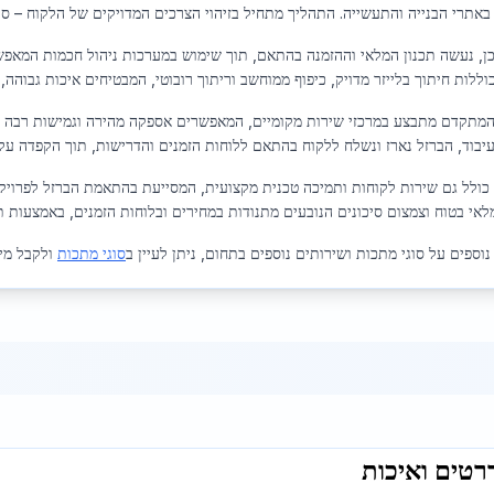
אתרי הבנייה והתעשייה. התהליך מתחיל בזיהוי הצרכים המדויקים של הלקוח – סוג 
ן, נעשה תכנון המלאי וההזמנה בהתאם, תוך שימוש במערכות ניהול חכמות המאפשר
ללות חיתוך בלייזר מדויק, כיפוף ממוחשב וריתוך רובוטי, המבטיחים איכות גבוהה, 
המתקדם מתבצע במרכזי שירות מקומיים, המאפשרים אספקה מהירה וגמישות רבה – בי
יבוד, הברזל נארז ונשלח ללקוח בהתאם ללוחות הזמנים והדרישות, תוך הקפדה על
כולל גם שירות לקוחות ותמיכה טכנית מקצועית, המסייעת בהתאמת הברזל לפרויקט
לאי בטוח וצמצום סיכונים הנובעים מתנודות במחירים ובלוחות הזמנים, באמצעות ת
וספים על סוגי מתכות ושירותים נוספים בתחום, ניתן לעיין ב
סוגי מתכות
ולקבל מי
רטים ואיכות