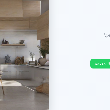
קל
 וואטסאפ