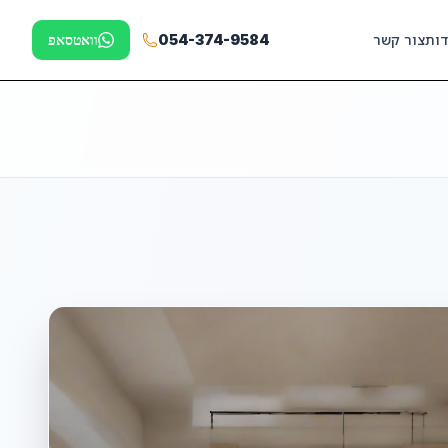
דות
צור קשר
054-374-9584
וואטסאפ