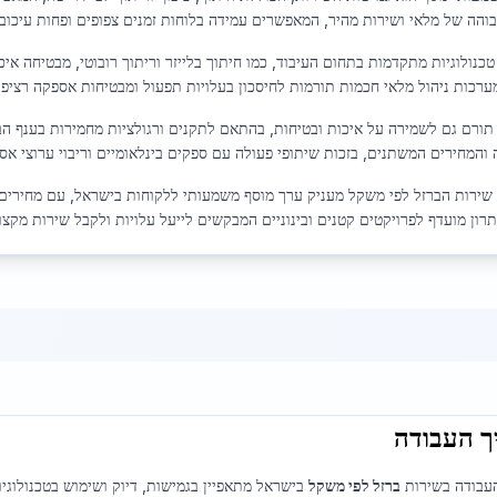
גבוהה של מלאי ושירות מהיר, המאפשרים עמידה בלוחות זמנים צפופים ופחות עיכוב
כנולוגיות מתקדמות בתחום העיבוד, כמו חיתוך בלייזר וריתוך רובוטי, מבטיחה אי
מערכות ניהול מלאי חכמות תורמות לחיסכון בעלויות תפעול ומבטיחות אספקה רציפה
תורם גם לשמירה על איכות ובטיחות, בהתאם לתקנים ורגולציות מחמירות בענף הב
והמחירים המשתנים, בזכות שיתופי פעולה עם ספקים בינלאומיים וריבוי ערוצי אס
 שירות הברזל לפי משקל מעניק ערך מוסף משמעותי ללקוחות בישראל, עם מחירים 
רון מועדף לפרויקטים קטנים ובינוניים המבקשים לייעל עלויות ולקבל שירות מקצו
ך העבודה
עבודה בשירות
ברזל לפי משקל
בישראל מתאפיין בגמישות, דיוק ושימוש בטכנולוג