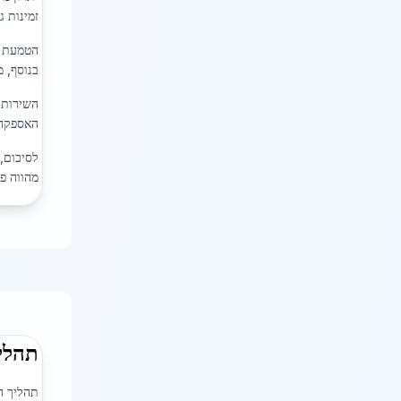
זמינות 
הטמעת ט
בנוסף, 
השירות 
האספקה 
לסיכום,
מהווה פת
תהלי
תהליך ה