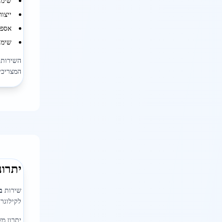
שימו
ייצו
אספק
שימו
השירות 
המצריכי
יתרונ
שירות
ב
לקילוגר
יתרון מ