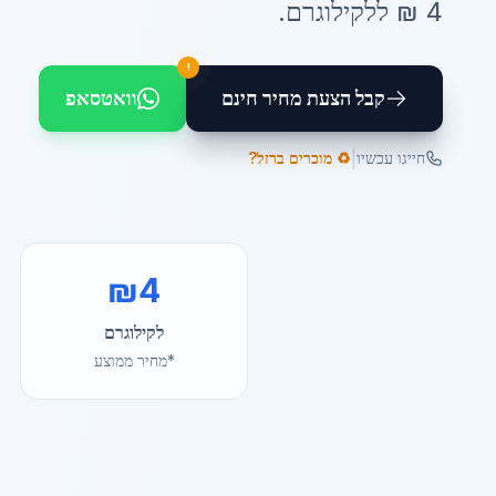
4
₪ ל
לקילוגרם
.
!
קבל הצעת מחיר חינם
וואטסאפ
|
חייגו עכשיו
♻️ מוכרים ברזל?
₪
4
לקילוגרם
*מחיר ממוצע