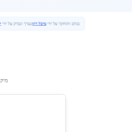
נכתב ותוחקר על ידי
מיכל רוזן
נערך ונבדק על ידי
י
מיקו