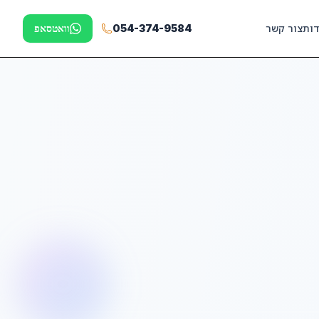
דות
צור קשר
054-374-9584
וואטסאפ