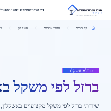
Skip to main content
דף הבית
מחשבונים
הנדסה
טבל
דף הבית
אזורי שירות
אשקלון
בר
ברזל
•
אשקלון
ברזל לפי משקל
ב
א
שירותי
ברזל לפי משקל
מקצועיים ב
אשקלון
,