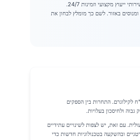
הספקים המקומיים פועלים תחת רגולציה עדכנית המתמקדת בשמירה על רציפות תפקודית ובטיחות, ומציעים שירותי ייעוץ מקצועי וזמינות 24/7.
מנוסים באזור. לשם כך מומלץ לבחון את
באשקלון בתחום הברזל לפי משקל מראות יציבות יחסית עם מחירים תחרותיים הנעים סביב 4 ש"ח לקילוגרם. התחרות בין הספקים
בוה ולחיסכון בעלויות.
לית. עם זאת, יש לצפות לשינויים עתידיים
טגיים ובהשקעה בטכנולוגיות חדשות כדי