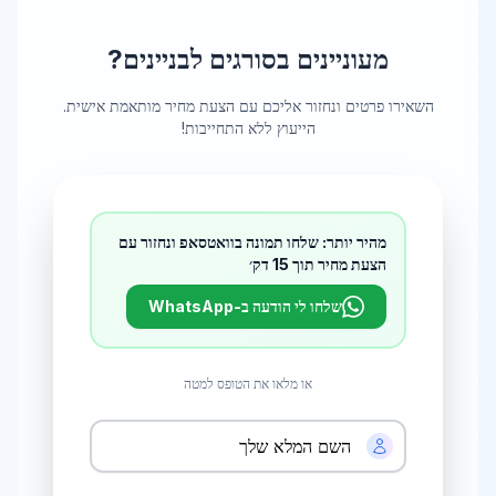
סורגים לבניינים
ב
אריאל
מעוניינים ב
סורגים לבניינים
?
אשדוד
סורגים לבניינים
ב
אשדוד
השאירו פרטים ונחזור אליכם עם הצעת מחיר מותאמת אישית.
הייעוץ ללא התחייבות!
אשקלון
סורגים לבניינים
ב
אשקלון
מהיר יותר: שלחו תמונה בוואטסאפ ונחזור עם
הצעת מחיר תוך 15 דק׳
באר שבע
סורגים לבניינים
ב
באר שבע
שלחו לי הודעה ב-WhatsApp
בית שאן
או מלאו את הטופס למטה
סורגים לבניינים
ב
בית שאן
בית שמש