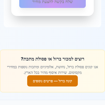
שלח בקשה להצעת מחיר
סורגים לבניינים
ב
גבעת שמואל
גבעתיים
סורגים לבניינים
ב
גבעתיים
גדרה
סורגים לבניינים
ב
גדרה
רוצים למכור ברזל או פסולת מתכת?
גן יבנה
סורגים לבניינים
ב
גן יבנה
אנו קונים פסולת ברזל, נחושת, אלומיניום ומתכות נוספות במחירי
מקסימום. שירות איסוף מהיר בכל הארץ.
קונה ברזל — פרטים נוספים
דימונה
סורגים לבניינים
ב
דימונה
הוד השרון