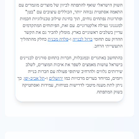
השוק הישראלי שואף להתפתח לכיוון של מוצרים מוגמרים עם
התאמה אסתטית גבוהה יותר, הכוללים עיצובים עם "בטן"
ופתרונות נפתחים נוחים, תוך בחינת שילוב טכנולוגיות חכמות
למנגנוני נעילה אלקטרוניים. עם זאת, הפיתוחים המתקדמים
עדיין בשלבים ראשוניים בארץ. מומלץ להכיר גם את הקשר
ההדוק עם תחומי
ברזל לבנייה
ו-
פלדה מבנית
כחלק מהתהליך
התעשייתי הרחב.
בהתחשב באתגרים ובמגבלות, חברות בתחום סורגים לבניינים
בישראל עושות מאמצים לשפר את איכות המוצרים, לשלב
שירותים נלווים ולהרחיב שיתופי פעולה עם חברות בנייה
ויזמים, במיוחד בערים מרכזיות כמו
ירושלים
ו-
תל אביב-יפו
. כך
ניתן לתת מענה מיטבי לדרישות בטיחות, עמידות ואסתטיקה
בשוק המתפתח.