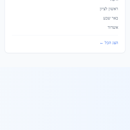
סורגים לבניינים
ב
כפר קאסם
ראשון לציון
באר שבע
כרמיאל
אשדוד
סורגים לבניינים
ב
כרמיאל
הצג הכל ←
לוד
סורגים לבניינים
ב
לוד
מגדל העמק
סורגים לבניינים
ב
מגדל העמק
מודיעין עילית
סורגים לבניינים
ב
מודיעין עילית
מודיעין-מכבים-רעות