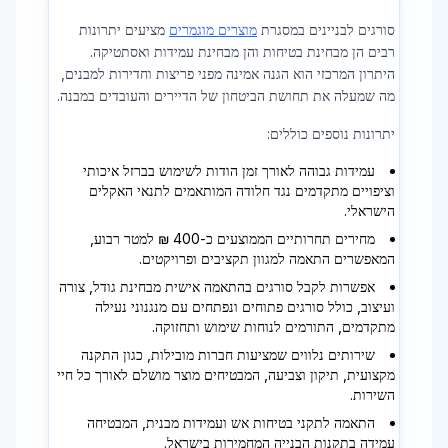
סורגים לבניינים במסגרת
מוצרים מוגמרים
מציעים יתרונות
רבים הן מבחינת בטיחות והן מבחינת עמידות ואסתטיקה.
היתרון המרכזי הוא הגנה אמינה מפני פריצות וחדירות למבנים,
מה שמעלה את תחושת הביטחון של הדיירים והעובדים במבנה.
יתרונות נוספים כוללים:
עמידות גבוהה לאורך זמן הודות לשימוש בברזל איכותי
וציפויים מתקדמים נגד חלודה המותאמים לתנאי האקלים
הישראלי.
מחירים תחרותיים הממוצעים כ-400 ₪ למטר רבוע,
המאפשרים התאמה למגוון תקציבים ופרויקטים.
אפשרות לקבל סורגים בהתאמה אישית מבחינת גודל, צורה
ועיצוב, כולל סורגים פתוחים ונפתחים עם מנגנוני נעילה
מתקדמים, התורמים לנוחות שימוש ותחזוקה.
שירותים נלווים שמציעות חברות מובילות, כגון התקנה
מקצועית, תיקון וצביעה, המבטיחים מוצר מושלם לאורך כל חיי
השירות.
התאמה לתקני בטיחות אש ועמידות מבנית, המבטיחה
עמידה בתקנות הבנייה המחמירות בישראל.