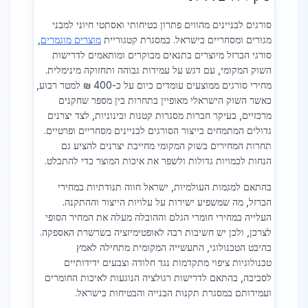
סורגים לבניינים מהווים פתרון בטיחותי ואסתטי חיוני למבני
מגורים ומסחריים בישראל. במסגרת קטגוריית
מוצרים מוגמרים
,
סורגי הברזל מיוצרים בתנאים מבוקרים ומותאמים לדרישות
השוק המקומי, עם דגש על עמידות גבוהה ותחזוקה מינימלית.
מחירי סורגים ממוצעים עומדים כיום על כ-400 ₪ למטר רבוע,
כאשר השוק הישראלי מאופיין בתחרות בין מספר שחקנים
מרכזיים, בעיקר חברות מסגרות קטנות ובינוניות, לצד יצרנים
גדולים המתמחים בייצור הסורגים לבניינים מסחריים ופרטיים.
תחרות המחירים בשוק המקומי מחייבת יצרנים להציע גם
הנחות לכמויות גדולות ולשפר את איכות המוצר כדי להתבלט.
בהתאם למגמות העולמיות, ישראל חווה תנודתיות במחירי
הברזל, מה שמשפיע ישירות על עלויות הייצור וההתקנה.
העלייה במחירי חומרי הגלם וההובלה מעלה את המחיר הסופי
לצרכן, ולכן יש חשיבות רבה לאופטימיזציה בשרשרת האספקה.
בהיבט הטכנולוגי, התעשייה המקומית מתחילה לאמץ
טכנולוגיות ציפוי מתקדמות נגד חלודה וצבעים ידידותיים
לסביבה, בהתאם לדרישות רגולציה הנוגעות לאיכות החומרים
ועמידותם במסגרת תקנות הבנייה והבטיחות בישראל.