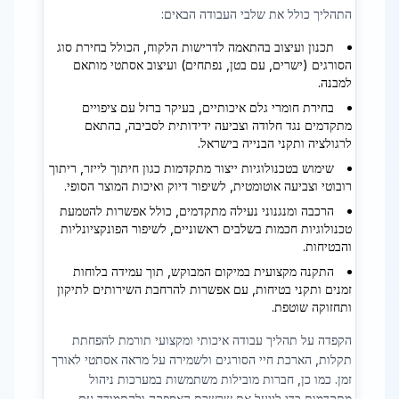
התהליך כולל את שלבי העבודה הבאים:
תכנון ועיצוב בהתאמה לדרישות הלקוח, הכולל בחירת סוג
הסורגים (ישרים, עם בטן, נפתחים) ועיצוב אסתטי מותאם
למבנה.
בחירת חומרי גלם איכותיים, בעיקר ברזל עם ציפויים
מתקדמים נגד חלודה וצביעה ידידותית לסביבה, בהתאם
לרגולציה ותקני הבנייה בישראל.
שימוש בטכנולוגיות ייצור מתקדמות כגון חיתוך לייזר, ריתוך
רובוטי וצביעה אוטומטית, לשיפור דיוק ואיכות המוצר הסופי.
הרכבה ומנגנוני נעילה מתקדמים, כולל אפשרות להטמעת
טכנולוגיות חכמות בשלבים ראשוניים, לשיפור הפונקציונליות
והבטיחות.
התקנה מקצועית במיקום המבוקש, תוך עמידה בלוחות
זמנים ותקני בטיחות, עם אפשרות להרחבת השירותים לתיקון
ותחזוקה שוטפת.
הקפדה על תהליך עבודה איכותי ומקצועי תורמת להפחתת
תקלות, הארכת חיי הסורגים ולשמירה על מראה אסתטי לאורך
זמן. כמו כן, חברות מובילות משתמשות במערכות ניהול
מתקדמות כדי לייעל את שרשרת האספקה ולהתמודד עם