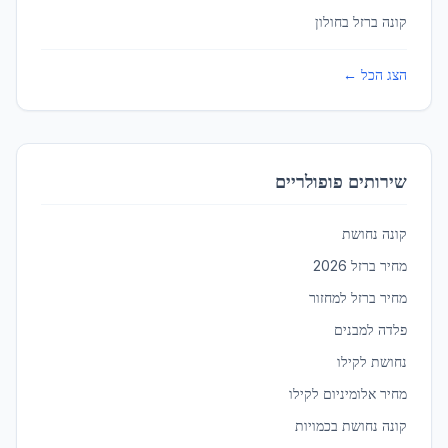
סורגים לבניינים
ב
טבריה
קונה ברזל ב
חולון
הצג הכל ←
טירה
סורגים לבניינים
ב
טירה
טירת כרמל
שירותים פופולריים
סורגים לבניינים
ב
טירת כרמל
קונה נחושת
טמרה
מחיר ברזל 2026
סורגים לבניינים
ב
טמרה
מחיר ברזל למחזור
פלדה למבנים
יבנאל
נחושת לקילו
סורגים לבניינים
ב
יבנאל
מחיר אלומיניום לקילו
קונה נחושת בכמויות
יבנה