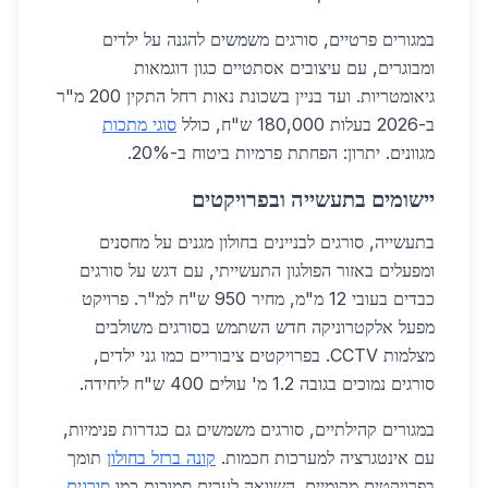
במגורים פרטיים, סורגים משמשים להגנה על ילדים
ומבוגרים, עם עיצובים אסתטיים כגון דוגמאות
גיאומטריות. ועד בניין בשכונת נאות רחל התקין 200 מ"ר
ב-2026 בעלות 180,000 ש"ח, כולל
סוגי מתכות
מגוונים. יתרון: הפחתת פרמיות ביטוח ב-20%.
יישומים בתעשייה ובפרויקטים
בתעשייה, סורגים לבניינים בחולון מגנים על מחסנים
ומפעלים באזור הפולגון התעשייתי, עם דגש על סורגים
כבדים בעובי 12 מ"מ, מחיר 950 ש"ח למ"ר. פרויקט
מפעל אלקטרוניקה חדש השתמש בסורגים משולבים
מצלמות CCTV. בפרויקטים ציבוריים כמו גני ילדים,
סורגים נמוכים בגובה 1.2 מ' עולים 400 ש"ח ליחידה.
במגורים קהילתיים, סורגים משמשים גם כגדרות פנימיות,
עם אינטגרציה למערכות חכמות.
קונה ברזל בחולון
תומך
בפרויקטים מקומיים. השוואה לערים סמוכות כמו
סורגים