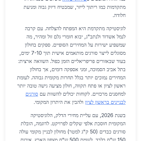
מתקדמות כמו ריתוך לייזר, שמבטיח דיוק גבוה ומניעת
חלודה.
לוגיסטיקה מתקדמת היא המפתח להצלחה. עם קרבה
לנמל אשדוד ולנתב"ג, יבוא חומרי גלם זול ומהיר, מה
שמשפיע ישירות על המחירים הסופיים. ספקים בחולון
מסוגלים לייצר סורגים מותאמים אישית תוך 7-10 ימים,
בעוד שבאזורים פריפריאליים הזמן כפול. השוואה ארצית:
בתל אביב הסמוכה, זמני אספקה דומים, אך בחולון
המחירים נמוכים יותר בגלל תחרות מקומית גבוהה. לעומת
ראשון לציון או פתח תקווה, חולון מציעה גישה טובה יותר
למחסנים מרכזיים. לקוחות יכולים להשוות עם
סורגים
לבניינים בראשון לציון
ולהבין את היתרון המקומי.
בשנת 2026, עם עליית מחירי הדלק, הלוגיסטיקה
המקומית חוסכת אלפי שקלים לפרויקט. לדוגמה, הובלת
סורגים כבדים (50 ק"ג למטר) מחולון לבניין מקומי עולה
150 ש"ח בלבד, לעומת 500 ש"ח מצפון הארץ. איכות