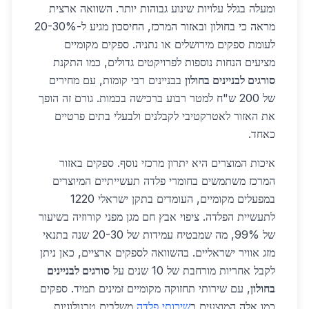
ומעלה בגלל עלויות שינוע גבוהות יותר. השוואה ארצית
מראה כי בחולון ובאזור המרכז, החיסכון מגיע ל-20-30%
לעומת ספקים מירושלים או נתניה. ספקים מקומיים
מציעים הנחות נוספות לפרויקטים גדולים, כמו התקנת
סורגים לבניינים בחולון
בבניינים רבי קומות, עם מחירים
של 200 ש"ח למטר רבוע ברכישה בכמות. גורם זה הופך
את האזור לאטרקטיבי לקבלנים ולבעלי בתים פרטיים
כאחד.
איכות המוצרים היא יתרון מרכזי נוסף. ספקים באזור
המרכז משתמשים בחומרי פלדה תעשייתיים המיוצרים
במפעלים מקומיים, העומדים בתקן ישראלי 1220
לתעשיית הפלדה. ציפוי אבץ חם מגן מפני קורוזיה בשיעור
של 99%, מה שמבטיח עמידות של 20-30 שנה בתנאי
מזג אוויר ישראליים. בהשוואה לספקים ארציים, כאן ניתן
לקבל אחריות מורחבת של 10 שנים על
סורגים לבניינים
בחולון
, עם שירותי תחזוקה מקומיים זמינים תמיד. ספקים
כמו אלה המוצעים ב
שירותי פלדה
משלבים טכנולוגיות