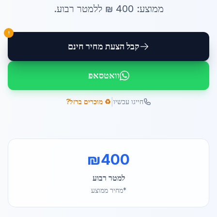
ממוצע:
400
₪ ל
למטר רבוע
.
!
קבל הצעת מחיר חינם
וואטסאפ
|
חייגו עכשיו
♻️ מוכרים ברזל?
₪
400
למטר רבוע
*מחיר ממוצע