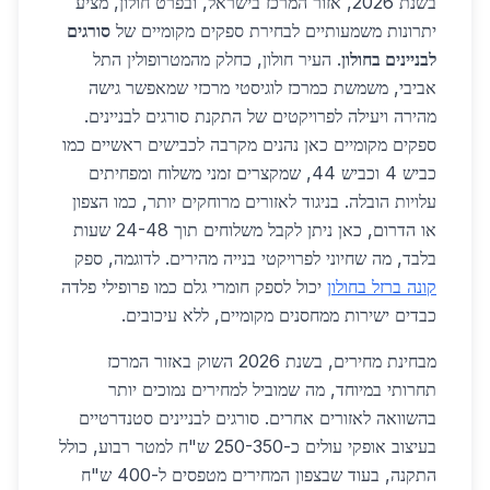
בשנת 2026, אזור המרכז בישראל, ובפרט חולון, מציע
יתרונות משמעותיים לבחירת ספקים מקומיים של
סורגים
לבניינים בחולון
. העיר חולון, כחלק מהמטרופולין התל
אביבי, משמשת כמרכז לוגיסטי מרכזי שמאפשר גישה
מהירה ויעילה לפרויקטים של התקנת סורגים לבניינים.
ספקים מקומיים כאן נהנים מקרבה לכבישים ראשיים כמו
כביש 4 וכביש 44, שמקצרים זמני משלוח ומפחיתים
עלויות הובלה. בניגוד לאזורים מרוחקים יותר, כמו הצפון
או הדרום, כאן ניתן לקבל משלוחים תוך 24-48 שעות
בלבד, מה שחיוני לפרויקטי בנייה מהירים. לדוגמה, ספק
קונה ברזל בחולון
יכול לספק חומרי גלם כמו פרופילי פלדה
כבדים ישירות ממחסנים מקומיים, ללא עיכובים.
מבחינת מחירים, בשנת 2026 השוק באזור המרכז
תחרותי במיוחד, מה שמוביל למחירים נמוכים יותר
בהשוואה לאזורים אחרים. סורגים לבניינים סטנדרטיים
בעיצוב אופקי עולים כ-250-350 ש"ח למטר רבוע, כולל
התקנה, בעוד שבצפון המחירים מטפסים ל-400 ש"ח