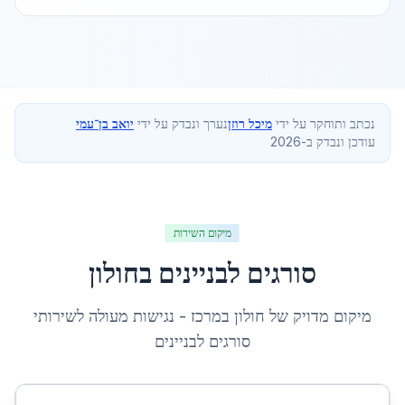
נכתב ותוחקר על ידי
מיכל רוזן
נערך ונבדק על ידי
יואב בן־עמי
עודכן ונבדק ב-2026
מיקום השירות
סורגים לבניינים
ב
חולון
מיקום מדויק של
חולון
ב
מרכז
- נגישות מעולה לשירותי
סורגים לבניינים