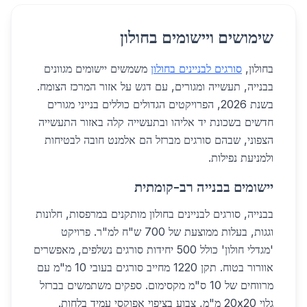
שימושים ויישומים בחולון
בחולון,
סורגים לבניינים בחולון
משמשים יישומים מגוונים
בבנייה, תעשייה ומגורים, עם דגש על אזור המרכז הצומח.
בשנת 2026, הפרויקטים הגדולים כוללים בנייני מגורים
חדשים בשכונת יד אליהו ובתעשייה קלה באזור התעשייה
הצפוני, שבהם סורגים מברזל הם אלמנט חובה לבטיחות
ולמניעת נפילות.
יישומים בבנייה רב-קומתית
בבנייה, סורגים לבניינים בחולון מותקנים במרפסות, חלונות
וגגות, בעלות ממוצעת של 700 ש"ח למ"ר. פרויקט
'מגדלי חולון' כולל 500 יחידות סורגים נשלפים, מאפשרים
אוורור בטוח. תקן 1220 מחייב סורגים בעובי 10 מ"מ עם
מרווחים של 10 ס"מ מקסימום. ספקים משתמשים בברזל
גלוי 20x20 מ"מ, צבוע בציפוי אפוקסי עמיד בלחות.