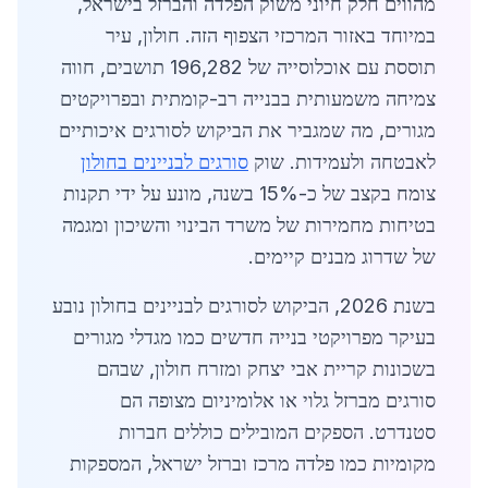
מהווים חלק חיוני משוק הפלדה והברזל בישראל,
במיוחד באזור המרכזי הצפוף הזה. חולון, עיר
תוססת עם אוכלוסייה של 196,282 תושבים, חווה
צמיחה משמעותית בבנייה רב-קומתית ובפרויקטים
מגורים, מה שמגביר את הביקוש לסורגים איכותיים
לאבטחה ולעמידות. שוק
סורגים לבניינים בחולון
צומח בקצב של כ-15% בשנה, מונע על ידי תקנות
בטיחות מחמירות של משרד הבינוי והשיכון ומגמה
של שדרוג מבנים קיימים.
בשנת 2026, הביקוש לסורגים לבניינים בחולון נובע
בעיקר מפרויקטי בנייה חדשים כמו מגדלי מגורים
בשכונות קריית אבי יצחק ומזרח חולון, שבהם
סורגים מברזל גלוי או אלומיניום מצופה הם
סטנדרט. הספקים המובילים כוללים חברות
מקומיות כמו פלדה מרכז וברזל ישראל, המספקות