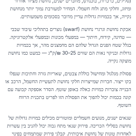
(סלילים, כרכרות, בוכנות), מחברים ישנים, נחושת מציוד אוורור
ומיזוג, וחלקי מתג ולוח חשמלי. המחיר למעורבת נמוך יותר מנחושת
נקייה, אך בכמויות גדולות עדיין מדובר בסכומים משמעותיים.
אבקת נחושת וגרגרי נחושת (swarf) נוצרים בתהליכי עיבוד שבבי
— טחינה, קידוח, חיתוך — במפעלי מכונות ובמפעלי אלקטרוניקה.
בגלל שטח הפנים הגדול שלהם הם מחמצנים מהר, אך בכמויות
גדולות ובניקוי נאות הם שווים 25–30 ₪/ק"ג — כמעט כמו נחושת
מוצקה נקייה.
פסולת מגלגול ומחישול כוללת צבטים, שאריות גזרה וחתיכות שנפלו
בקו ייצור. חברות שמייצרות חלקי נחושת לתעשיית החשמל, הרכב או
הבנייה צוברות כמויות כאלה באופן שוטף. הסדר אספקה קבועה עם
קונה בכמות יכול להפוך את הפסולת הזו לפריט בתכנית הרווח
השוטף.
שנאים ישנים, מנועים חשמליים ומוטורים מכילים כמויות גדולות של
נחושת בסלילי הכריכה. פירוק שנאי מתח גבוה יכול להניב בין עשרות
לאחדות טונות של נחושת איכותית. קבלני פירוק שמתמחים בפינוי