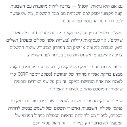
גם אם היא נראית 'קטנה' — צריכה להיות מתועדת עם חשבונית.
קונה מקצועי יספק לכם חשבונית מס כנגד התשלום, מה שמאפשר
לכם לדווח על ההכנסה בצורה נכונה.
תשלום במזומן עדיין נפוץ לעסקאות קטנות יחסית (עד כמה אלפי
שקלים), אך לעסקאות גדולות (עשרות אלפי שקלים ומעלה) תשלום
ביט, העברה בנקאית או שיק הם הפתרון המועדף. שיטת התשלום
צריכה להיקבע מראש ולהיות נקוב בבירור לפני השקילה.
תיעוד איכות נוסף: בחלק מהעסקאות, ובעיקר עם מפעלים, הקונה
מבצע בדיקת אנליזה מהירה של הנחושת (ספקטרומטר XRF) כדי
לאמת את אחוז הנחושת במיקס. זה מגן על שני הצדדים ומבטיח
שהמחיר המוסכם מתאים לאיכות האמיתית.
שמירת עותקי מסמכים חשובה לעסקים שחוזרים ומוכרים. תיק עם
פנקסי שקילה, חשבוניות ואישורי תשלום יכול לשמש כבסיס לדוחות
כספיים, לניכויי מס ולהוכחת כדאיות הפסולת בניהול הפנימי של
המפעל. לא מדובר רק בניירת — זה ניהול עסקי חכם.