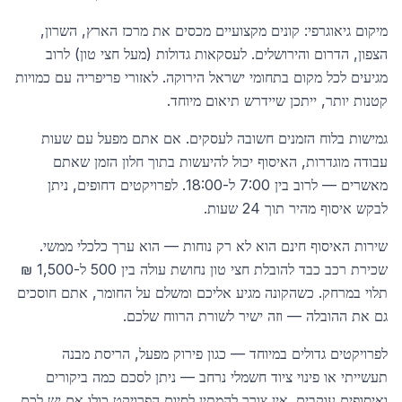
מיקום גיאוגרפי: קונים מקצועיים מכסים את מרכז הארץ, השרון,
הצפון, הדרום והירושלים. לעסקאות גדולות (מעל חצי טון) לרוב
מגיעים לכל מקום בתחומי ישראל הירוקה. לאזורי פריפריה עם כמויות
קטנות יותר, ייתכן שיידרש תיאום מיוחד.
גמישות בלוח הזמנים חשובה לעסקים. אם אתם מפעל עם שעות
עבודה מוגדרות, האיסוף יכול להיעשות בתוך חלון הזמן שאתם
מאשרים — לרוב בין 7:00 ל-18:00. לפרויקטים דחופים, ניתן
לבקש איסוף מהיר תוך 24 שעות.
שירות האיסוף חינם הוא לא רק נוחות — הוא ערך כלכלי ממשי.
שכירת רכב כבד להובלת חצי טון נחושת עולה בין 500 ל-1,500 ₪
תלוי במרחק. כשהקונה מגיע אליכם ומשלם על החומר, אתם חוסכים
גם את ההובלה — וזה ישיר לשורת הרווח שלכם.
לפרויקטים גדולים במיוחד — כגון פירוק מפעל, הריסת מבנה
תעשייתי או פינוי ציוד חשמלי נרחב — ניתן לסכם כמה ביקורים
ואיסופים עוקבים. אין צורך להמתין לסיום הפרויקט כולו אם יש לכם