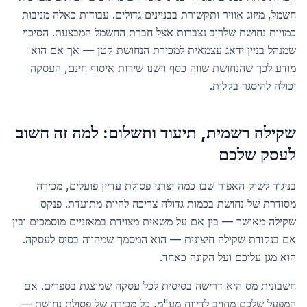
חשמל, מיזוג אוויר ותקשורת בבניינים גדולים. עבודות כאלה מניבות
כמויות נחושת שלרוב נצברות אצל חברת החשמל המבצעת. הסיכוי
שמנהל בניין ידאג עצמאית למכירת הנחושת קטן — אך אם הוא
מודע לכך שהנחושת שווה כסף וישנו שירות איסוף חינם, העסקה
יכולה להיסגר בקלות.
שקילה רשמית, תיעוד ותשלום: למה זה חשוב
לעסק שלכם
בניגוד לשוק האפור שבו כמה יצרני פסולת עדיין פועלים, מכירה
מסודרת של נחושת בכמות גדולה צריכה להיות מתועדת. פנקס
שקילה מאושר — בין אם על משאית מצוידת במאזניים מוסמכים ובין
אם בנקודת שקילה חיצונית — הוא המסמך שמהווה בסיס לעסקה.
הוא מגן עליכם ועל הקונה כאחד.
חשבונית מס היא דרישה בסיסית לכל עסקה שמוצגת בספרים. אם
המפעל שלכם מחויב לדיווח מע"מ, כל מכירה של פסולת נחושת —