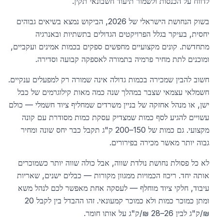
לדווח על הכנסות ולשמור תיעוד חשבונאי תקין.
בשוק הנחושת הישראלי של 2026, הביקוש נמצא בשיאים גבוהים
יחסית, בעיקר בגלל הפרויקטים הגדולים בתשתיות ובאנרגיה
מתחדשת. קונים מקצועיים מחפשים ספקים בכמות אמינים ועקביים,
ומוכנים לתת מחיר פרמיה בתמורה לאספקה קבועה וסדירה.
חשוב להבין שמכירה בכמות גדולה אינה שמורה רק למפעלים ענקיים.
חשמלאי עצמאי שצבר במהלך שנה כמה מאות קילוגרמים של כבל
ישן, או מנהל אחזקה של בניין משרדים שמחליף ציוד חשמלי — כולם
עשויים להגיע לסף כמות שמצדיק עסקת כמות מסודרת עם קונה
מקצועי. גם כמות של 150–200 ק"ג תקבל כבר יחס שונה ומחיר
גבוה יותר מאשר מכירה בפירורים.
לא כל פסולת נחושת נולדת שווה, אבל כולה שווה יותר כשמוכרים
אותה יחד. ריכוז הכמויות ממגוון מקורות — כבלים ישנים, שאריות
עיבוד, חלקי ציוד מוחלף — לעסקה אחת מאפשר לכם לנהל משא
ומתן כמוכר כמות ולא כמוכר קמעונאי. זהו ההבדל בין לקבל 20
₪/ק"ג לבין 26–28 ₪/ק"ג על אותו חומר.