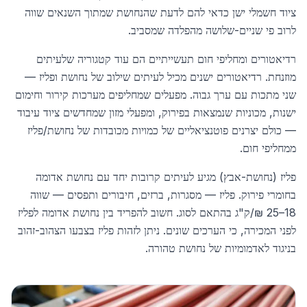
ציוד חשמלי ישן כדאי להם לדעת שהנחושת שמתוך השנאים שווה
לרוב פי שניים-שלושה מהפלדה שמסביב.
רדיאטורים ומחליפי חום תעשייתיים הם עוד קטגוריה שלעיתים
מוזנחת. רדיאטורים ישנים מכיל לעיתים שילוב של נחושת ופליז —
שני מתכות עם ערך גבוה. מפעלים שמחליפים מערכות קירור וחימום
ישנות, מכוניות שנמצאות בפירוק, ומפעלי מזון שמחדשים ציוד עיבוד
— כולם יצרנים פוטנציאליים של כמויות מכובדות של נחושת/פליז
ממחליפי חום.
פליז (נחושת-אבץ) מגיע לעיתים קרובות יחד עם נחושת אדומה
בחומרי פירוק. פליז — מסגרות, ברזים, חיבורים ותפסים — שווה
18–25 ₪/ק"ג בהתאם לסוג. חשוב להפריד בין נחושת אדומה לפליז
לפני המכירה, כי הערכים שונים. ניתן לזהות פליז בצבעו הצהוב-זהוב
בניגוד לאדמומיות של נחושת טהורה.