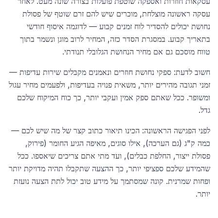
עסקאות חוזרות ואספקה שוטפת פועלות בצורה שונה מעט. לאחר
עסקה ראשונה מוצלחת, מוכרים שיש להם זרם שוטף של פסולת
נחושת יכולים להסדיר לוח זמנים קבוע — לדוגמה איסוף חודשי
בתאריך קבוע. במסגרת הסדר כזה, המחיר לרוב מוגן ונשמר בתוך
טווח מוסכם גם אם מחיר הנחושת הגלובלי תנודתי.
חשוב לדעת: ספקי נחושת חוזרים ונאמנים מקבלים שירות עדיפות —
זמני תגובה מהירים יותר, משאית פנויה בעדיפות, ולפעמים מחיר עגול
ומשופר. ככל שאתם ספק אמין ועקבי יותר, כך כוח המיקוח שלכם
גדל.
לפני הפגישה הראשונה: הכינו תיאור כתוב קצר של מה שיש לכם —
כמה ק"ג (גם הערכה), אילו סוגים, מאיפה הגיע החומר (פירוק,
פסולת ייצור, החלפת כבלים), ועד מתי אתם צריכים שיאספו. ככל
שהמידע שלכם ספציפי יותר, כך ההצעה שתקבלו תהיה מדויקת יותר
ופחות שמרנית. קונה שמסתמך על מידע טוב יכול לתת הצעה נועזת
יותר.