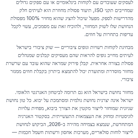
לעסקים שעובדים עם לקוחות בינלאומיים או עם ספקים גדולים
שמחייבים תקני ISO, תיעוד פסולת מחוזרת הוא לעיתים חלק
מהדרישות לספק. מפעל שיכול להציג שהוא מחזיר 100% מפסולת
הנחושת שלו לשוק המחזור, ולהוכיח זאת עם מסמכים, עשוי לקבל
עדיפות בתחרות על חוזים.
מבחינת לקוחות רשויות וגופים ציבוריים — שוק ציבורי בישראל
לעיתים מחייב גופים להראות שהם מעסיקים קבלנים שמנהלים
פסולת בצורה אחראית. קבלן פירוק שמראה שהוא עובד עם שרשרת
מחזור מוסדרת ומתועדת יכול להתמצא ביתרון בקבלת חוזים ממגזר
ציבורי.
מחזור נחושת בישראל הוא גם תרומה לביטחון האנרגטי הלאומי.
ישראל אינה יצרנית נחושת גולמית ומסתמכת על יבוא. כל טון נחושת
שניונית שמוחזר לייצור מקטין את הצורך ביבוא, מפחית עלויות
לוגיסטיות ומחזק את העצמאות התעשייתית. בסקטור האנרגיה
המתחדשת, שנמצא בצמיחה מהירה ב-2026, הביקוש לנחושת
לייצור לוחות סולאריים, מערכות אחסון ורשתות חשמל חכמות —