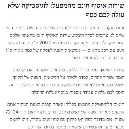
שירות איסוף חינם מהמפעל: לוגיסטיקה שלא
עולה לכם כסף
אחת הנקודות החשובות ביותר לעסקים שמוכרים נחושת בכמות היא
שהם לא צריכים לסדר הובלה. שירות האיסוף חינם מהאתר שלכם
הוא חלק בלתי נפרד מהעסקה לכמויות מעל 200 ק"ג. קונה מקצועי
מגיע עם רכב מתאים — ממשאית קטנה לעסקה של כמה מאות ק"ג
ועד לרכב כבד לעסקאות בטון.
שירות האיסוף כולל בדרך כלל גם כוח אדם לטעינה. אם יש לכם
חומר שצריך להרים, לסדר ולארוז על המשאית, הצוות של הקונה
מטפל בזה. אתם לא צריכים להשקיע עובדים בפינוי הנחושת — זה
חוסך לכם עלויות עבודה נוספות בנוסף לעלות ההובלה.
תיאום הלוגיסטיקה מתבצע בקלות: לאחר קבלת הצעת המחיר אתם
קובעים תאריך ושעה שמתאימים לכם. לרוב ניתן לתאם תוך 24–72
שעות. אם מדובר בפרויקט פירוק עם לוח זמנים מוגדר, ניתן לתאם
מבעוד מועד ולהבטיח שהמשאית מגיעה בסיום הפרויקט.