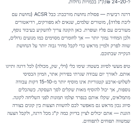
ל-20–24 ₪/ק"ג בכמויות גדולות.
דרגה רביעית — פסולת נחושת מורכבת: כבל ACSR (נחושת עם
ליבת פלדה), מוטורים שלמים, שנאים לא מפורקים, רדיאטורים
מעורבים עם פליז ועופרת. כאן הקונה צריך להשקיע בעיבוד נוסף,
ולכן המחיר נמוך יותר — אך לחומרים מסוימים כמו מנועים גדולים,
שווה לפרק ולמיין מראש כדי לקבל מחיר גבוה יותר על הנחושת
הנקייה שבתוכם.
טיפ מעשי לסיווג בשטח: שימו כלי (דלי, שק, מכולה) לכל דרגה ותייגו
אותם. לאורך יום עבודה שגרתי בפירוק אתר, המיון הבסיסי
לשלוש-ארבע קטגוריות אינו מוסיף יותר מ-10–15 דקות עבודה
נוספות, אך יכול להוסיף מאות שקלים לסך העסקה. כשהכלים
מתמלאים, שקלו אותם בנפרד וצלמו תמונות לפני השליחה לקונה.
סיווג נכון מראש גם מאפשר לכם להשוות הצעות בין קונים בצורה
הוגנת — אתם יכולים לציין בדיוק כמה ק"ג מכל דרגה, ולקבל הצעה
שמשווה תפוחים לתפוחים.