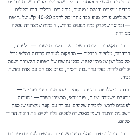
יצרני ציוד תעשייתי ומוסכים גדולים שמפרקים מכונות ישנות ורכבים
כבדים מייצרים נחושת ממנועים, גנרטורים, מחליפי חום וסלילים
חשמליים. פירוק מנוע כבד אחד יכול להניב 20–40 ק"ג של נחושת
— ובמוסך שמפרק כמה מנועים בחודש, זו כמות שמצדיקה עסקה
מסודרת.
חברות תקשורת ותשתיות שמחדשות רשתות ישנות — טלפוניה,
ברודבנד, טלוויזיה בכבלים — מחזיקות לעיתים קרובות במלאי גדול
של כבל ישן שממתין לפינוי. כבלי נחושת של רשתות תקשורת ישנות
יכולים להיות בעלי ערך גבוה יחסית, בפרט אם הם עם אחוז נחושת
גבוה.
ועדות ממשלתיות ורשויות מקומיות שמבצעות פינוי ציוד ישן —
מכוניות משטרה ישנות, ציוד צבאי, מכשירי משרד — מחויבות
לפעמים לרכש ולמכירה שקופים. עבודה עם קונה מקצועי שמספק
חשבונית ותיעוד רשמי מאפשרת לגופים אלה לקיים את חובות הדיווח
שלהם.
חברות ניהול נכסים ומנהלי בנייני משרדים מחדשים לעיתים מערכות