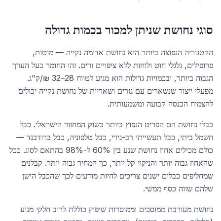
סוגי נחושת שניתן למכור בכמות גדולה
הקטגוריה הנפוצה ביותר היא נחושת אדומה נקייה — מוטות,
פרופילים, גלגלי חוט ולוחות ללא ציפויים זרים. זהו החומר בעל הערך
הגבוה ביותר, ובכמויות גדולות הוא מגיע לטווח 28–32 ₪/ק"ג.
מפעלי ייצור שנשארים עם גזרים ושאריות של נחושת נקייה יכולים
להצמיח הכנסה קבועה ומשמעותית.
כבלי נחושת הם הפריט הנפוץ ביותר בשוק המחזור הישראלי. כבל
חשמל ביתי, כבל תעשייתי רב-גידי, כבל טלפוניה, כבל ברודבנד —
כולם מכילים אחוז נחושת שנע בין 60% ל-98% בהתאם לסוג. ככל
שהאחוז גבוה יותר והניקוי קל יותר, כך המחיר גבוה יותר. קבלנים
שמחליפים כבלים ישנים צריכים להיות מודעים לכך שהכבל הישן
שלהם שווה כסף ממשי.
נחושת מעורבת ממוסכים וממוסדות שיפוץ כוללת לרוב חלקי מנוע