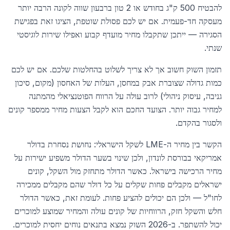
להבטיח 500 ק"ג בחודש או 2 טון ברבעון שווה לקונה הרבה יותר
מעסקה חד-פעמית. אם יש לכם פסולת שוטפת, הציגו זאת בפגישת
הסגירה — ייתכן שתקבלו מחיר מועדף קבוע ואפילו שירות לוגיסטי
שנתי.
תזמון השוק חשוב אך לא צריך לשלוט בהחלטות שלכם. אם יש לכם
כמות גדולה שצוברת אבק במחסן, העלות של האחסון (מקום, סיכון
גניבה, עיסוק ניהולי) לרוב עולה על הרווח הפוטנציאלי מהמתנה
למחיר גבוה יותר. הצועד החכם הוא לקבל הצעות מחיר ממספר קונים
ולסגור בהקדם.
הקשר בין מחיר ה-LME לשקל הישראלי: נחושת נסחרת בדולר
אמריקאי בבורסת לונדון, ולכן שינוי בשער הדולר משפיע ישירות על
מחיר הרכישה בישראל. כאשר הדולר מתחזק מול השקל, קונים
ישראלים מקבלים פחות שקלים על כל דולר שהם מקבלים ממכירה
לחו"ל — ולכן הם יכולים להציע פחות. לעומת זאת, כאשר הדולר
חלש והשקל חזק, הרווחיות של קונים עולה והמחיר שמוצע למוכרים
יכול להשתפר. ב-2026 השוק נמצא בתנאים נוחים יחסית למוכרים.