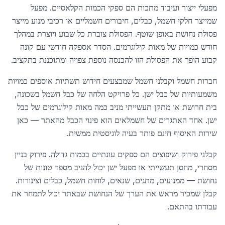
מפעלי ייצור ועיבוד מתכות הם ספקי הכמות הקלאסיים. מפעל
שמייצר חלקי חשמל, כבלים, חיבורים חשמליים או רכיבי מנוע מייצר
פסולת נחושת באופן שוטף. הפסולת צוברת כל שבוע ויוצרת במהלך
חודש כמויות של מאות קילוגרמים. הסדר אספקה חודשי עם קונה
קבוע הופך את הפסולת הזו להכנסה נוספת צפויה ומתוכננת בתקציב.
חברות חשמל וקבלני חשמל שמבצעים חידוש תשתיות אוספים כמויות
משמעותיות של כבל ישן. כל פרויקט הלחה של כבל חשמל בשכונה,
בית חרושת או מתקן תעשייתי מניב כמה מאות קילוגרמים של כבל
ישן. אחד האתגרים של חשמלאים הוא פינוי הכבל מהאתר — כאן
שירות האיסוף חינם פותר בעיה לוגיסטית ממשית.
קבלני פירוק ושיפוצים הם ספקים עונתיים בכמות גדולה. פירוק בניין
מסחרי, מחסן תעשייתי או מפעל ישן יכול להניב מספר טונות של
נחושת — ממנועים, מתגים, שנאים, לוחות חשמל, כבלים וצינורות.
קבלן שמכיר מראש את הערך של הנחושת שבאתר יכול לתמחר את
עבודתו בהתאם.