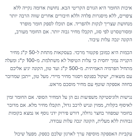
איכות החומר היא הגורם הקריטי הבא. נחושת אדומה נקייה ללא
ציפויים, ללא מיסגרות פלדה וללא חיבורים אחרים שווה הרבה יותר
מנחושת שצריך לנקות ולהפריד. אם תוכלו לספק חומר מופרד
ומסורטסרט לפי סוג, תקבלו מחיר גבוה יותר. אם החומר מעורב,
הקונה ינכה עלות עיבוד.
הכמות היא כמובן פקטור מרכזי. בעסקאות מתחת ל-50 ק"ג מחיר
הקנייה נמוך יחסית כי עלות הטיפול לא משתלמת. מ-100 ק"ג ומעלה
מתחיל הפרמיה האמיתית. מ-500 ק"ג ועד טון, הקונה יגיע אליכם
עם משאית, ישקול בפנקס ויסגור מחיר מיידי. מעל טון, ייתכן שמדובר
בחוזה אספקה שוטף עם מחיר מוסכם מראש.
נגישות ולוגיסטיקה משפיעות גם הן על המחיר הסופי. אם החומר זמין
לאיסוף בקלות, ממוין ונגיש לרכב גדול, תקבלו מחיר מלא. אם מדובר
בחומר שמפוזר בחצר גדולה, דורש פירוק ידני נוסף או נמצא בקומות
גבוהות ללא מעלית, הקונה ינכה עלות עבודה.
עקביות האספקה מוסיפה ערך לארגון שלכם כספק. מפעל שיכול