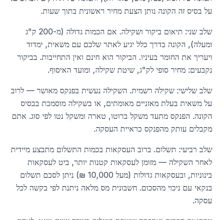
על בסיס זה הקונה נותן הצעת מחיר ראשונית בתוך שעות.
שלב שני: תיאום ביקור ושקילה. אם הכמות גדולה (מ-200 ק"ג
ומעלה), הקונה בדרך כלל יגיע לאתר שלכם עם משאית, ימדוד
ויעריך את החומר בעיניו. הביקור הוא חינם ואין התחייבות. בביקור
נקבעים: מחיר סופי לק"ג, שיטת שקילה, ומועד האיסוף.
שלב שלישי: שקילה רשמית. השקילה נעשית בפנקס מאושר — לרוב
על משאית בעלת מאזניים מאומתים, או בשקילה מוסמכת בבסיס
הקונה. הפנקס מתעד משקל ברוטו, טארה ומשקל נטו לפי סוג. אתם
מקבלים עותק מהפנקס כראיית העסקה.
שלב רביעי: תשלום. ברוב העסקאות בכמות התשלום מתבצע מיידית
לאחר השקילה — מזומן לעסקאות קטנות יותר, ביט לעסקאות
בינוניות, ובעסקאות גדולות (מעל 10,000 ₪) ניתן לסכם תשלום
בנקאי עם ניכוי מהסכום. חשבונית מס מלאה ניתנת לפי בקשה לכל
עסקה.