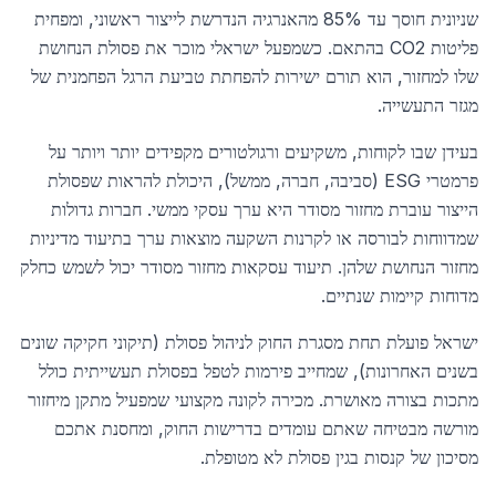
שניונית חוסך עד 85% מהאנרגיה הנדרשת לייצור ראשוני, ומפחית
פליטות CO2 בהתאם. כשמפעל ישראלי מוכר את פסולת הנחושת
שלו למחזור, הוא תורם ישירות להפחתת טביעת הרגל הפחמנית של
מגזר התעשייה.
בעידן שבו לקוחות, משקיעים ורגולטורים מקפידים יותר ויותר על
פרמטרי ESG (סביבה, חברה, ממשל), היכולת להראות שפסולת
הייצור עוברת מחזור מסודר היא ערך עסקי ממשי. חברות גדולות
שמדווחות לבורסה או לקרנות השקעה מוצאות ערך בתיעוד מדיניות
מחזור הנחושת שלהן. תיעוד עסקאות מחזור מסודר יכול לשמש כחלק
מדוחות קיימות שנתיים.
ישראל פועלת תחת מסגרת החוק לניהול פסולת (תיקוני חקיקה שונים
בשנים האחרונות), שמחייב פירמות לטפל בפסולת תעשייתית כולל
מתכות בצורה מאושרת. מכירה לקונה מקצועי שמפעיל מתקן מיחזור
מורשה מבטיחה שאתם עומדים בדרישות החוק, ומחסנת אתכם
מסיכון של קנסות בגין פסולת לא מטופלת.