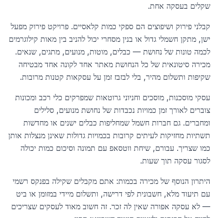
שקלים בעסקה אחת.
קבלני פירוק ושיפוצים הם ספקי כמות קלאסיים. פרויקט פירוק מפעל
ישן, מתקן חשמלי גדול או בנין מסחרי יכול להניב בין מאות קילוגרמים
לכמה טונות של נחושת — כבלים, מוטות, מנועים, מתגים, שנאים.
מכירה סיטונאית של כל הנחושת מאתר אחד לקונה אחד מבטיחה
שקיפות ותשלום מהיר, בלי לבזבז זמן על עסקאות קטנות מרובות.
עסקי מוסכנות, מוסכים וחניוני גרוטאות שמפרקים כלי רכב ומכונות
צוברים לאורך זמן כמויות נכבדות של נחושת מנועים, סלילים
ומחברים. גם חברות חשמל שמחליפות כבלים ישנים או מחדשות
תשתיות מחזיקות לעיתים קרובות בכמויות גדולות שאינן מנצלות אותן
כמו שצריך. עבורם, שיחת ווטסאפ עם תמונה וסיכום כמות יכולה
לסגור עסקה תוך שעות.
היתרון הנוסף של מכירה בכמות: אתם מקבלים שקילה בפנקס רשמי
עם תיעוד מלא, חשבונית לפי דרישה, ותשלום מיידי במזומן או ביט
— לא עסקה אפורה שאין לה זכר. זה חשוב מאוד לעסקים שצריכים