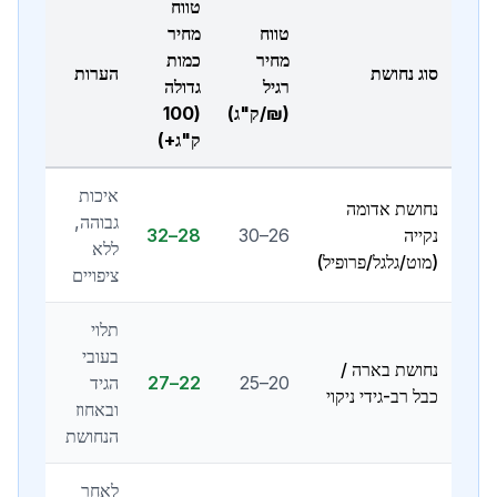
טווח
טווח
מחיר
מחיר
כמות
סוג נחושת
הערות
רגיל
גדולה
(₪/ק"ג)
(100
ק"ג+)
איכות
נחושת אדומה
גבוהה,
נקייה
26–30
28–32
ללא
(מוט/גלגל/פרופיל)
ציפויים
תלוי
בעובי
נחושת בארה /
20–25
22–27
הגיד
כבל רב-גידי ניקוי
ובאחוז
הנחושת
לאחר