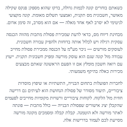
כשאתם בוחרים קונה לכמות גדולה, בדקו שהוא מספק: פנקס שקילה
מאושר, חשבונית מס תקנית, ואמצעי תשלום מאומת. קונה מקצועי
לגיטימי לא יסרב לאף אחד מאלה — אם הוא מסרב, זה סימן אדום.
מבחינת דיווח מס, כדאי לדעת שמכירת פסולת מתכות מהווה הכנסה
עסקית רגילה ויש לכלול אותה בדוחות ולהפיק עבורה חשבונית.
לעוסקים מורשים — ניכוי מע"מ על הכנסה ממכירת פסולת מחייב
עבודה מול קונה שגם הוא עוסק מורשה ומפיק חשבונית תקנית. ייעוץ
עם רואה חשבון מומלץ אם זו הפעם הראשונה שאתם מבצעים
מכירות כאלה בהיקף משמעותי.
לחברות הפועלות בתחום הבנייה, התשתיות או שיפוץ מוסדות
ציבוריים, תיעוד מסודר של פסולת הנחושת הוא לעיתים גם דרישה
חוזית מול הלקוח. לקוחות ציבוריים ורשויות מקומיות מחייבים לפעמים
שהקבלן יציג אישורים שפסולת הבנייה — כולל מתכות — פונתה
לאתר מורשה ולא הוטמנה. קבלת קבלה ומסמכים מקונה מורשה
מסייעת לכם לעמוד בדרישות אלה.