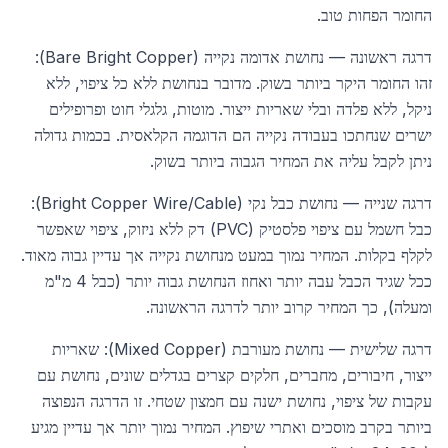
החומר הפחות טוב.
דרגה ראשונה — נחושת אדומה נקייה (Bare Bright Copper):
זהו החומר היקר ביותר בשוק. מדובר בנחושת ללא כל ציפוי, ללא
ניקל, ללא פלדה ובלי שאריות ייצור. מוטות, גלגלי חוט ופרופילים
ישרים שנחתכו בעבודה נקייה הם הדוגמה הקלאסית. בכמות גדולה
ניתן לקבל עליה את המחיר הגבוה ביותר בשוק.
דרגה שנייה — נחושת כבל נקי (Bright Copper Wire/Cable):
כבל חשמל עם ציפוי פלסטיק (PVC) דק ללא ניזוק, ציפוי שאפשר
לקלף בקלות. המחיר נמוך במעט מנחושת נקייה אך עדיין גבוה מאוד.
ככל שגיד הכבל עבה יותר ואחוז הנחושת גבוה יותר (כבל 4 מ"מ
ומעלה), כך המחיר קרוב יותר לדרגה הראשונה.
דרגה שלישית — נחושת מעורבת (Mixed Copper): שאריות
ייצור, חיבורים, מחברים, חלקים קצרים בגדלים שונים, נחושת עם
עקבות של ציפוי, נחושת ישנה עם חמצון שטחי. זו הדרגה הנפוצה
ביותר בקרב מוסכים ואתרי שיפוץ. המחיר נמוך יותר אך עדיין מגיע