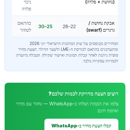
(נחושת + פלדה)
ניכוי
פלדה
אבקת נחושת /
בהתאם
25–30
22–28
גרגרים (swarf)
לטוהר
המחירים מבוססים על שוק המתכות הישראלי יוני 2026
ומתעדכנים בהתאם לבורסת ה-LME ולשער הדולר. הצעת מחיר
סופית ניתנת לאחר קבלת תמונות ואישור שקילה. הטבלה מיועדת
לכמויות עסקיות בלבד.
רוצים הצעה מדויקת לכמות שלכם?
צלמו את הכמות ושלחו ב-WhatsApp — נחזור עם מחיר
ואיסוף חינם
קבלו הצעת מחיר ב-WhatsApp