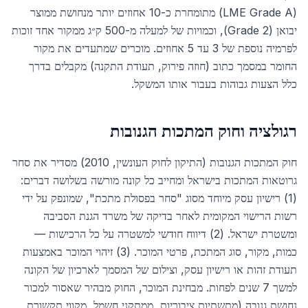
(LME Grade A) מתומחרת כ-10 אחוזים יותר מנחושת ממוצר
יבואן (Grade 2), וכמויות של למעלה מ-500 ק״ג ממקור אחד זוכות
לפרמיה נוספת של 3 עד 5 אחוזים. מוכרים שמתעדים את מקור
החומר במסמך כתוב (חוזה פירוק, תעודת התקנה) מקבלים בדרך
כלל הצעות גבוהות בעבור אותו המשקל.
רגולציה וחוק המתכות הגנובות
חוק המתכות הגנובות (התיקון לחוק העונשין, 2010) מסדיר את סחר
גרוטאות המתכות בישראל ומחייב כל קונה מורשה בשלושה דברים:
(1) רישיון עסק מיוחד מסוג "סחר בפסולת מתכת", שמונפק על ידי
רשות הרישוי המקומית לאחר בדיקה של משרד הגנת הסביבה
ומשטרת ישראל. (2) דיווח חודשי למשטרה על כל הרכישות —
כמות, מקור, סוג המתכת, פרטי המוכר. (3) זיהוי המוכר באמצעות
תעודת זהות או רישיון עסק, וצילום של המסמך לארכיון של הקונה
למשך 7 שנים לפחות. מבחינת המוכר, החוק מבהיר שאסור למכור
נחושת גנובה (מתשתיות ציבוריות, ממתקני חשמל, מקווי תקשורת,