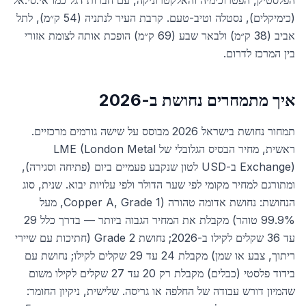
הפלסטיק, הפטרוכימיה והאלקטרוניקה, עם חברות דגל כמו אי.סי.אל
(כימיקלים), נסטלה וטיב-טעם. קרבת העיר לנתניה (54 ק״מ), לתל
אביב (38 ק״מ) ולבאר שבע (69 ק״מ) הופכת אותה לצומת אזורי
בין המרכז לדרום.
איך מתמחרים נחושת ב-2026
תמחור נחושת בישראל 2026 מבוסס על שישה גורמים מרכזיים.
ראשית, מחיר הבסיס הגלובלי של LME (London Metal
Exchange) ב-USD לטון שנקבע פעמיים ביום (פתיחה וסגירה),
ומתורגם למחיר מקומי לפי שער הדולר ולפי עלויות יבוא. שנית, סוג
הנחושת: נחושת אדומה טהורה (Copper A, Grade 1, מעל
99.9% טוהר) מקבלת את המחיר הגבוה ביותר — בדרך כלל 29
עד 36 שקלים לקילו ב-2026; נחושת Grade 2 (חתיכות עם שיירי
ריתוך, צבע או שמן) מקבלת 24 עד 29 שקלים לקילו; נחושת עם
בידוד פלסטי (כבלים) מקבלת רק 20 עד 27 שקלים לקילו משום
שהמיון דורש עבודה של החלפה או גריסה. שלישית, ניקיון החומר: