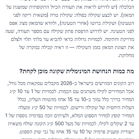
הכלכלה (יש לדרוש לראות את תעודת הכיול התקופתית שמוצגת על
המאזן). יש לבצע שקילה כפולה: שקילת טרה (משאית ריקה לפני
הטעינה) ושקילת ברוטו (אחרי הטעינה), ולוודא שהמאזן מציג אפס
לפני הטעינה. יש לדרוש הדפסת פתק שקילה עם מספר תעודה, שעה
מדויקת וחתימה. לכמויות גדולות כדאי להביא עד בלתי תלוי ולצלם
את תצוגת המאזן בזמן השקילה — זו ראיה קבילה במקרה של
מחלוקת.
מה כמות הנחושת המינימלית שקונה מוכן לקחת?
רוב הקונים המורשים בישראל ב-2026 מקבלים עסקאות מכל גודל,
אבל המחירים לקילו משתנים עם הכמות. לכמויות של 1 עד 10 ק״ג
המחיר בדרך כלל נמוך ב-10 עד 15 אחוז מהטווח העליון, בגלל
העלות היחסית של שקילה ורישום. לכמויות של 50 ק״ג ומעלה
המחיר קופץ למחיר הספוט המלא, ולעיתים זוכה בפרמיה נוספת של 1
עד 2 שקלים לקילו. לכמויות של מעל 500 ק״ג הקונה שולח משאית
ייעודית ומעניק פרמיה של 10 עד 15 אחוז על גבי שוק הספוט.