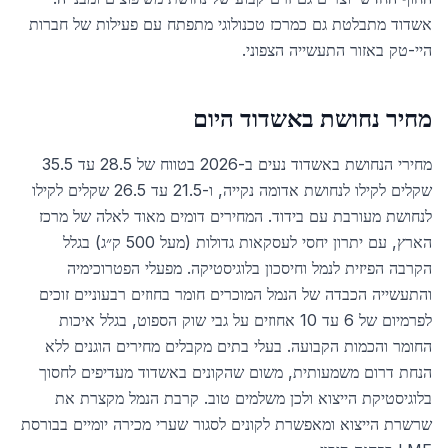
אשדוד מתבלטת גם כמרכז טכנולוגי מתפתח עם פעילות של חברות
היי-טק באזור התעשייה הצפוני.
מחיר נחושת ב
אשדוד
היום
מחירי הנחושת באשדוד נעים ב-2026 בטווח של 28.5 עד 35.5
שקלים לקילו לנחושת אדומה נקייה, ו-21.5 עד 26.5 שקלים לקילו
לנחושת מעורבת עם בידוד. המחירים דומים מאוד לאלה של מרכז
הארץ, עם יתרון יחסי לעסקאות גדולות (מעל 500 ק״ג) בגלל
הקרבה הפיזית לנמל וחיסכון בלוגיסטיקה. מפעלי הפטרוכימיה
והתעשייה הכבדה של הנמל המוכרים חומר בחוזים רבעוניים זוכים
לפרמיום של 6 עד 10 אחוזים על גבי שוק הספוט, בגלל איכות
החומר והכמות הקבועה. בעלי בתים מקבלים מחירים הוגנים ללא
הנחת דרום משמעותית, משום שהקונים באשדוד מעדיפים לחסוך
בלוגיסטיקת הייצוא ולכן משלמים טוב. קרבת הנמל מקצרת את
שרשרת הייצוא ומאפשרת לקונים לסגור שערי מכירה יומיים בבורסת