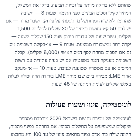
שחותם ללא בדיקה מוותר על זכויות תביעה. בדקו את המשקל,
המחיר לקילו וסכום הביניים לפני חתימה. טעות 8 — חשיבה
שהחומר לא שווה זמן ותשלום תוספתי על פירוק: חשבון מהיר — אם
יש לכם 50 ק״ג נחושת במחיר של 30 שקלים לקילו זה 1,500
שקלים; עשר שעות של עבודת פירוק שווה 150 שקלים לשעה —
יקרה יותר ממשכורת ממוצעת. טעות 9 — אי-בקשת חשבונית מס:
גם אם הסכום מתחת לסף המס האישי (8,000 שקלים), קבלת
חשבונית מעניקה הגנה משפטית אם יש בעיה עתידית עם רשות
המיסים או עם משטרה שטוענת לגניבה. טעות 10 — אי-מעקב
אחרי LME: מכירה ביום שבו מחיר LME בירידה חדה יכולה לעלות
באלפי שקלים לעומת המתנה של 48 שעות.
לוגיסטיקה, פינוי ושעות פעילות
לוגיסטיקה של מכירת נחושת בישראל 2026 מורכבת ממספר
שיקולים שמשפיעים על התשלום הסופי. אם בחרתם בפינוי מהבית,
הקונה שולח כוח אדם וציוד מתאים: פינוי של עד 100 ק״ג מתבצע