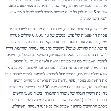
ממבנים היסטוריים מוגנים), ומי שמוכר חומר גנוב צפוי לעונש מאסר
של עד 5 שנים. לכן כל קונה מורשה מחויב לסרב לקבל חומר שיש
לגביו חשד לגניבה.
מעבר לחוק המתכות הגנובות, יש גם חובות מס ודיווח למוכר פרטי.
עסקה חד-פעמית של פרטי בסכום של עד 8,000 שקלים פטורה
ממס, אך עסקאות גבוהות יותר או עסקאות חוזרות (מוכר שמוכר
נחושת אחת לחודש, למשל) נחשבות להכנסה עסקית ומחייבות דיווח
לרשות המיסים. בעלי עסקים (מסגרים, חשמלאים, מפעלים) חייבים
להוציא חשבונית מס על מכירת נחושת ולשלם מע״מ על הסכום.
החוק מטיל אחריות גם על המוכר: אם הסתבר שהחומר היה גנוב או
שלא שולם עליו מס, המוכר יכול להיקרא לתביעה למרות שכבר קיבל
את התשלום. בנוסף, פינוי נחושת מבית פרטי אינו מחייב רישיון
הובלה מיוחד, אך העברת כמויות מעל 300 ק״ג במשאית מסחרית
מחייבת רישיון הובלה של משרד התחבורה, ביטוח מטען ורישום
ברשות הנמלים (לעסקאות שעוברות בנמל). מומלץ למוכרים לקבל
מכתב התחייבות מהקונה שכולל את כל פרטי העסקה, השקילה,