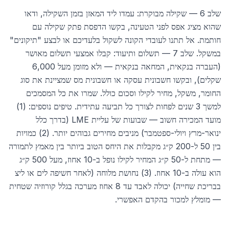
שלב 6 — שקילה מבוקרת: עמדו ליד המאזן בזמן השקילה, ודאו
שהוא מציג אפס לפני הטעינה, בקשו הדפסת פתק שקילה עם
חותמת. אל תתנו לעובדי הקונה לשקול בלעדיכם או לבצע "תיקונים"
במשקל. שלב 7 — תשלום ותיעוד: קבלו אמצעי תשלום מאושר
(העברה בנקאית, המחאה בנקאית — ולא מזומן מעל 6,000
שקלים), ובקשו חשבונית עסקה או חשבונית מס שמציינת את סוג
החומר, משקל, מחיר לקילו וסכום כולל. שמרו את כל המסמכים
למשך 3 שנים לפחות לצורך כל תביעה עתידית. טיפים נוספים: (1)
מועד המכירה חשוב — שבועות של עליית LME (בדרך כלל
ינואר-מרץ ויולי-ספטמבר) מניבים מחירים גבוהים יותר. (2) כמויות
בין 50 ל-200 ק״ג מקבלות את היחס הטוב ביותר בין מאמץ לתמורה
— מתחת ל-50 ק״ג המחיר לקילו נופל ב-10 אחוז, מעל 500 ק״ג
הוא עולה ב-10 אחוז. (3) נחושת מלוחה (לאחר חשיפה לים או ליצ
בבריכת שחייה) יכולה לאבד עד 8 אחוז מערכה בגלל קורוזיה שטחית
— מומלץ למכור בהקדם האפשרי.