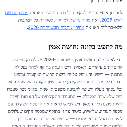
LME בפחות סיכון.
למחירון ארצי עדכני ולסקירת כל סוגי הנחושת ראו את
מחירון נחושת
לקילו 2026
, ואת
מחיר נחושת למיחזור
. לסקירת כל המתכות
הלא-ברזליות ראו את
מחירון מתכות תעשייתיות 2026
.
מה לחפש בקונה נחושת אמין
כדי לאתר קונה נחושת אמין בישראל ב-2026 יש לבדוק חמישה
קריטריונים עיקריים. ראשית, רישיון עסק בתוקף לסחר בפסולת
מתכות — רישיון זה מופק על ידי רשות הרישוי המקומית ומופיע
בדרך כלל מוצג בתחנת השקילה; ללא רישיון הקונה פועל שלא כחוק
וכל עסקה מעליו חשופה לתביעה משפטית. שנית, מאזני גשר שעברו
כיול של משרד הכלכלה — התעודה התקופתית של האימות חייבת
להיות מוצגת ליד המאזן, ויש לבקש לראות את הדפסת השקילה עם
מספר תעודה. שלישית, ביטוח צד ג׳ בתוקף שמכסה נזקים שעלולים
להיגרם במהלך פינוי מהבית — שריטה על הרכב, פגיעה בדרך,
דליפת שמנים ממערכת המיזוג. רביעית, תשלום בהעברה בנקאית