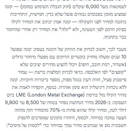
לעסקאות מעל 6,000 שקלים (חוק הגבלת השימוש במזומן) — קונה
שמציע מזומן בסכומים גבוהים פועל שלא כדין. חמישית, התחייבות
כתובה למחיר לפני השקילה — קונה אמין יכתוב את המחיר לקילו
בפתק חתום לפני הטעינה, ולא "יגלה" את המחיר רק אחרי שהחומר
כבר בתחנתו.
מעבר לכך, חשוב לבדוק את הוותק של הקונה בעסק: קונה שפועל
10 שנים ומעלה מחזיק בקשרים הדוקים עם מפעלי מיחזור גדולים
(אשדוד, רמת חובב, חיפה) ויכול להציע מחירים יציבים שלא
"קופצים" לפי האלבסה. כדאי לבדוק המלצות ברשת — עמוד
פייסבוק פעיל, חוות דעת בגוגל מפות, מספר ביקורות חיוביות. קונה
ללא נוכחות דיגיטלית הוא סימן אזהרה. בנוסף, הקפידו לאמת את
מחיר הקילו מול בורסת LME (London Metal Exchange) ביום
העסקה: ב-2026 מחיר הנחושת נסחר בטווח של 8,500 עד 9,800
דולר לטון, ומחיר קילו שהוא פחות מ-70% מהמחיר הזה מהווה
הצעה נמוכה במיוחד. לבסוף, היזהרו מקונים שמסרבים להנפיק
חשבונית מס או שנותנים מחיר נמוך במיוחד כדי "לכסות על מיסים":