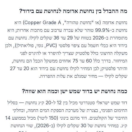
מה ההבדל בין נחושת אדומה לנחושת עם בידוד?
נחושת אדומה (או "נחושת טהורה", Copper Grade A) היא
נחושת ב-99.9% טוהר שלא עברה ערבוב עם מתכות אחרות; היא
מתומחרת ב-2026 בטווח של 29 עד 36 שקלים לקילו. נחושת עם
בידוד היא כבלי חשמל עם ציפוי פלסטי (PVC, גומי, פוליאתילן), ולכן
משקלה החיצוני כולל פלסטיק שצריך להיפרד או להיגרס לפני
המיחזור. בדרך כלל 60 עד 75 אחוזים ממשקל הכבל הם נחושת,
והיתר פלסטיק; לכן המחיר לקילו נחושת עם בידוד הוא 20 עד 27
שקלים לקילו — מחיר שמגלם את עלות ההפרדה.
כמה נחושת יש בדוד שמש ישן וכמה הוא שווה?
דוד שמש ישראלי סטנדרטי מכיל בין 12 ל-20 ק״ג נחושת — בסליל
החימום הפנימי, בצנרת של מערכת הספקת המים החמה, ובחלקי
החיבור של הקולטנים. דוד מדגם בינוני (150 ליטר) מכיל בממוצע 14
ק״ג. במחיר נחושת של 30 שקלים לקילו (ב-2026), שווי הנחושת