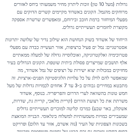
גדולות (מעל 10 טון) זוכות ליתרון מחיר משמעותי ביחס לאזורים
מרוחקים מהנמל. הקונים באשדוד מקיימים קשרים הדוקים עם
מפעלי המיחזור ברמת חובב ובירוחם, ומאפשרים שרשרת אספקה
מקוצרת לחומרים תעשייתיים גדולים.
הייחוד של אשדוד בשוק הנחושת הוא שילוב נדיר של שלושה יתרונות
אסטרטגיים: נמל ים פעיל ברציפות, אזור תעשייה כבדה עם מפעלי
פטרוכימיה ואלקטרוניקה, ואוכלוסייה גדולה של למעלה ממאתיים
אלף תושבים שמייצרים פסולת ביתית שוטפת. הקונים הגדולים בעיר
מחזיקים במכולות יצוא ישירות על רציפים של נמל אשדוד, מה
שמאפשר להם לדלג על כל עלויות הלוגיסטיקה הפנים-ארציות. זה
מתבטא במחירים גבוהים ב-3 עד 7 אחוזים לכמויות גדולות של מעל
חמש טונות בהשוואה לערי הדרום והפריפריה. בנוסף, אשדוד
משרתת את כל רצועת הדרום (קריית מלאכי, קריית גת, שדרות,
אשקלון, באר שבע) כמרכז קליטה למוכרים תעשייתיים גדולים
שמעבירים כמויות משמעותיות למשלוח בינלאומי. הבנייה המואצת
בשכונות הצפוניות של העיר (נוה אשרם, אזור עד הלום) ופרויקט
החוף החדש יוצרים גם זרם קבוע של נחושת משיפוצים ומבנייה.