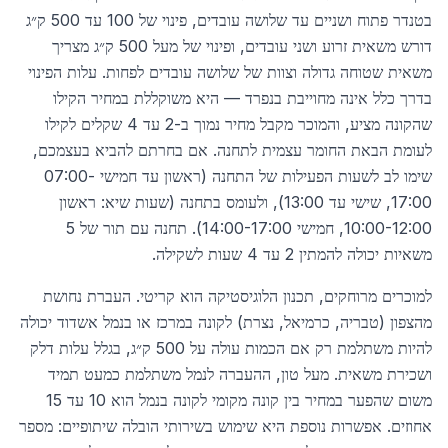
בטנדר פתוח ושניים עד שלושה עובדים, פינוי של 100 עד 500 ק״ג
דורש משאית זרוע ושני עובדים, ופינוי של מעל 500 ק״ג מצריך
משאית שטוחה גדולה וצוות של שלושה עובדים לפחות. עלות הפינוי
בדרך כלל אינה מחוייבת בנפרד — היא משוקללת במחיר הקילו
שהקונה מציע, והמוכר מקבל מחיר נמוך ב-2 עד 4 שקלים לקילו
לעומת הבאת החומר עצמית לתחנה. אם בחרתם להביא בעצמכם,
שימו לב לשעות הפעילות של התחנה (ראשון עד חמישי 07:00-
17:00, שישי עד 13:00), ולעומס בתחנה (שעות שיא: ראשון
10:00-12:00, חמישי 14:00-17:00). תחנה עם תור של 5
משאיות יכולה להמתין 2 עד 4 שעות לשקילה.
למוכרים מרוחקים, תכנון הלוגיסטיקה הוא קריטי. העברת נחושת
מהצפון (טבריה, כרמיאל, נצרת) לקונה במרכז או בנמל אשדוד יכולה
להיות משתלמת רק אם הכמות עולה על 500 ק״ג, בגלל עלות דלק
ושכירת משאית. מעל טון, ההעברה לנמל משתלמת כמעט תמיד
משום שהפער במחיר בין קונה מקומי לקונה בנמל הוא 10 עד 15
אחוזים. אפשרות נוספת היא שימוש בשירותי הובלה שיתופיים: מספר