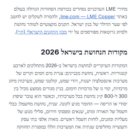
מחירי LME העדכניים נסחרים בבורסת הסחורות הגדולה בעולם
באתר
lme.com — LME Copper
, ולהמרה לשקלים יש לחשב
לפי שער הדולר של בנק ישראל. תקנים מקצועיים לטוהר נחושת
ולסיווג גרוטאות מפורסמים על ידי
מכון התקנים הישראלי (ת״י)
.
מקורות הנחושת בישראל 2026
המקורות העיקריים לנחושת בישראל ב-2026 מתחלקים לארבע
קטגוריות. ראשית, נחושת מבניינים: צנרת מים חמים וקרים של
מערכות אינסטלציה ישנות, דודי שמש, קולטני שמש, מערכות מיזוג
מרכזיות, קווי גז של מרכזיות חימום. בניין מגורים ממוצע מכיל בין
300 ל-800 ק״ג נחושת בכל מערכותיו, וכאשר הוא עובר שיפוץ
יסודי או הריסה — החומר מגיע לקונה. שנית, נחושת מחשמל: כבלי
חשמל של תאורה ומתג, שנאים ומפסקי חירום, סלילי מנוע של
מעליות ומזגנים, לוחות חשמל ראשיים. מאות אלפי בתי עסק
ותעשייה מחליפים שנתית את המערכות הללו במסגרת תחזוקה