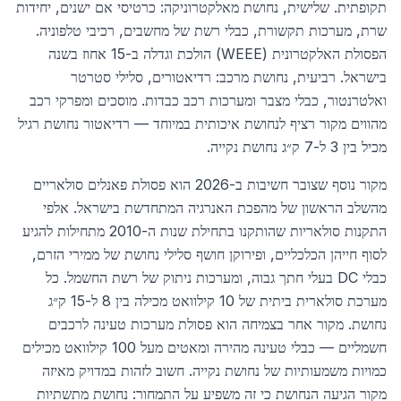
תקופתית. שלישית, נחושת מאלקטרוניקה: כרטיסי אם ישנים, יחידות
שרת, מערכות תקשורת, כבלי רשת של מחשבים, רכיבי טלפוניה.
הפסולת האלקטרונית (WEEE) הולכת וגדלה ב-15 אחוז בשנה
בישראל. רביעית, נחושת מרכב: רדיאטורים, סלילי סטרטר
ואלטרנטור, כבלי מצבר ומערכות רכב כבדות. מוסכים ומפרקי רכב
מהווים מקור רציף לנחושת איכותית במיוחד — רדיאטור נחושת רגיל
מכיל בין 3 ל-7 ק״ג נחושת נקייה.
מקור נוסף שצובר חשיבות ב-2026 הוא פסולת פאנלים סולאריים
מהשלב הראשון של מהפכת האנרגיה המתחדשת בישראל. אלפי
התקנות סולאריות שהותקנו בתחילת שנות ה-2010 מתחילות להגיע
לסוף חייהן הכלכליים, ופירוקן חושף סלילי נחושת של ממירי הזרם,
כבלי DC בעלי חתך גבוה, ומערכות ניתוק של רשת החשמל. כל
מערכת סולארית ביתית של 10 קילוואט מכילה בין 8 ל-15 ק״ג
נחושת. מקור אחר בצמיחה הוא פסולת מערכות טעינה לרכבים
חשמליים — כבלי טעינה מהירה ומאטים מעל 100 קילוואט מכילים
כמויות משמעותיות של נחושת נקייה. חשוב לזהות במדויק מאיזה
מקור הגיעה הנחושת כי זה משפיע על התמחור: נחושת מתשתיות