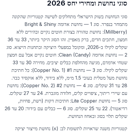
סוגי נחושת ומחירי יחס 2026
סוגי הנחושת בשוק הישראלי מתחלקים לשישה קטגוריות שהקונה
מתמחר בנפרד. סוג 1 — נחושת אדומה Bright & Shiny
(Millberry): נחושת טהורה בצורת חוטים נקיים ובהירים ללא
חמצון, חתכים חדים, ברק מאפיין. זהו הסוג היקר ביותר, 33 עד 36
שקלים לקילו ב-2026, ומקובל במפעלי היציקה ובתחנות הייצוא. סוג
2 — נחושת אדומה Clean (Candy): חוטים נקיים אבל עם חמצון
שטחי אדמדם, מגיעה מהחלפת כבלים יציבים. מחירה 30 עד 33
שקלים לקילו. סוג 3 — נחושת #1 (Copper No. 1): כל חתיכת
נחושת מעל מטלית בעובי 1.5 מ״מ, ללא בידוד, ללא אוקסיד כבד.
28 עד 31 שקלים. סוג 4 — נחושת #2 (Copper No. 2): נחושת
עם שיירי ריתוך, ציפויים קלים, חלודה מוגברת. 24 עד 27 שקלים.
סוג 5 — נחושת Lite Copper: חתיכות דקות (רשת, פחיות,
רדיאטור). 22 עד 25 שקלים. סוג 6 — כבלים עם בידוד: 20 עד 26
שקלים תלוי בסוג ובאחוז הנחושת.
קטגוריות משנה שראויות לתשומת לב: (א) נחושת מייצור יציקה