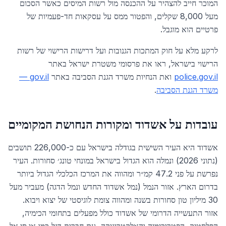
המוכר חייב להצהיר על ההכנסה מול רשות המיסים כאשר הסכום
מעל 8,000 שקלים, והפטור ממס על עסקאות חד-פעמיות של
פרטיים הוא מוגבל.
לרקע מלא על חוק המתכות הגנובות ועל דרישות הרישוי של רשות
הרישוי בישראל, ראו את פרסומי משטרת ישראל באתר
police.gov.il
ואת הנחיות משרד הגנת הסביבה באתר
gov.il —
משרד הגנת הסביבה
.
עובדות על
אשדוד
ומקורות הנחושת המקומיים
אשדוד היא העיר השישית בגודלה בישראל עם כ-226,000 תושבים
(נתוני 2026) ונמלה הוא הגדול בישראל במונחי טונג׳ סחורות. העיר
נפרשת על פני 47.2 קמ״ר ומהווה את המרכז הכלכלי הגדול ביותר
בדרום הארץ. אזור הנמל (נמל אשדוד החדש ונמל הדגה) מעביר מעל
30 מיליון טון סחורות בשנה ומהווה צומת לוגיסטי של יצוא ויבוא.
אזור התעשייה הדרומי של אשדוד כולל מפעלים בתחומי הכימיה,