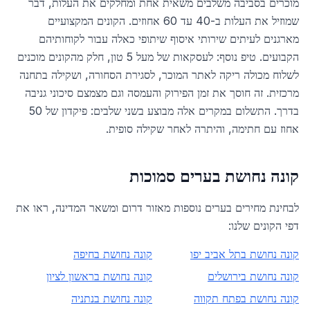
מוכרים בסביבה משלבים משאית אחת ומחלקים את העלות, דבר
שמוזיל את העלות ב-40 עד 60 אחוזים. הקונים המקצועיים
מארגנים לעיתים שירותי איסוף שיתופי כאלה עבור לקוחותיהם
הקבועים. טיפ נוסף: לעסקאות של מעל 5 טון, חלק מהקונים מוכנים
לשלוח מכולה ריקה לאתר המוכר, לסגירת הסחורה, ושקילה בתחנה
מרכזית. זה חוסך את זמן הפירוק והעמסה וגם מצמצם סיכוני גניבה
בדרך. התשלום במקרים אלה מבוצע בשני שלבים: פיקדון של 50
אחוז עם חתימה, והיתרה לאחר שקילה סופית.
קונה נחושת בערים סמוכות
לבחינת מחירים בערים נוספות מאזור
דרום
ומשאר המדינה, ראו את
דפי הקונים שלנו:
קונה נחושת ב
תל אביב יפו
קונה נחושת ב
חיפה
קונה נחושת ב
ירושלים
קונה נחושת ב
ראשון לציון
קונה נחושת ב
פתח תקווה
קונה נחושת ב
נתניה