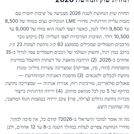
תחזית שוק הנחושת לשנת 2026 מצביעה על יציבות יחסית עם
מגמת עלייה הדרגתית. מחירי LME הנוכחיים נעים בטווח של 8,500
עד 9,800 דולר לטון, כאשר הצפי לשנה הוא טווח של 9,000 עד
10,500 דולר. הסיבות המרכזיות לצפי העלייה: (1) ביקוש גובר
מרכבים חשמליים שמכילים בממוצע 83 ק״ג נחושת לעומת 23 ק״ג
ברכב בנזין רגיל, והשוק העולמי של רכבים חשמליים צפוי לגדול ב-35
אחוזים ב-2026. (2) הרחבה מואצת של רשתות החשמל במדינות
מתפתחות (הודו, סין, אפריקה) שמצריכה עשרות מיליוני טונות
נחושת לכבלים ולשנאים. (3) מהפכת האנרגיה המתחדשת —
פאנלים סולאריים, טורבינות רוח, אגירת אנרגיה — שמצריכה נחושת
בהיקף של 5 טון לכל מגוואט מותקן. (4) ירידה הדרגתית בייצור
מכרות נחושת גדולים (צ'ילה, פרו) עקב ירידה בעוצמת הגוף המחצבי,
מה שמקטין היצע.
מה זה אומר למוכר הישראלי ב-2026? קודם כל, אין סיבה למהר:
מחירי הנחושת צפויים לעלות במהלך השנה ב-8 עד 12 אחוזים, ולכן