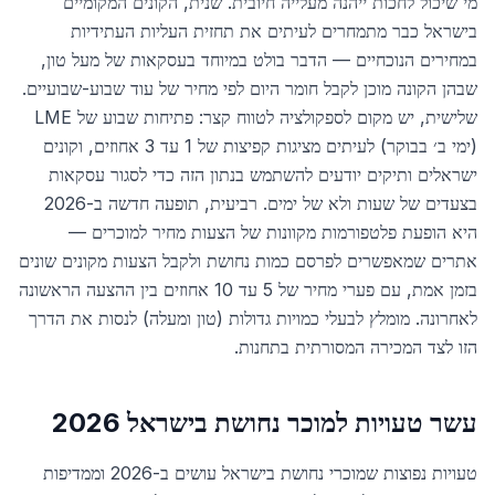
מי שיכול לחכות ייהנה מעלייה חיובית. שנית, הקונים המקומיים
בישראל כבר מתמחרים לעיתים את תחזית העליות העתידיות
במחירים הנוכחיים — הדבר בולט במיוחד בעסקאות של מעל טון,
שבהן הקונה מוכן לקבל חומר היום לפי מחיר של עוד שבוע-שבועיים.
שלישית, יש מקום לספקולציה לטווח קצר: פתיחות שבוע של LME
(ימי ב׳ בבוקר) לעיתים מציגות קפיצות של 1 עד 3 אחוזים, וקונים
ישראלים ותיקים יודעים להשתמש בנתון הזה כדי לסגור עסקאות
בצעדים של שעות ולא של ימים. רביעית, תופעה חדשה ב-2026
היא הופעת פלטפורמות מקוונות של הצעות מחיר למוכרים —
אתרים שמאפשרים לפרסם כמות נחושת ולקבל הצעות מקונים שונים
בזמן אמת, עם פערי מחיר של 5 עד 10 אחוזים בין ההצעה הראשונה
לאחרונה. מומלץ לבעלי כמויות גדולות (טון ומעלה) לנסות את הדרך
הזו לצד המכירה המסורתית בתחנות.
עשר טעויות למוכר נחושת בישראל 2026
טעויות נפוצות שמוכרי נחושת בישראל עושים ב-2026 וממדיפות