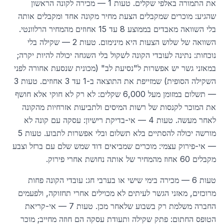
את התמורה באלפי שקלים. טעות 1 — מכירה לקונה הראשון
שהגיע: מוכרים שמקבלים הצעת מחיר מקונה אחד ומקבלים אותה
בלי השוואה מאבדים בממוצע 8 עד 15 אחוזים מהמחיר הרלוונטי.
השוואה של שלוש הצעות היא מינימום. טעות 2 — שקילה בלי
נוכחות: נתינה לעובדי הקונה לשקול בלי השגחה יכולה להיות יקרה;
במאזני גשר יש אפשרות ל"נסיעת לב" (מכונית שנסעת אחורה לפני
השקילה הסופית) שמזייפת את התוצאה ב-1 עד 3 אחוזים. טעות 3
— תשלום במזומן מעל 6,000 שקלים: לא רק לא חוקי אלא חושף
את המוכר לקנסות של רשות המיסים ולתביעות אזרחיות מהקונה
לאחר מעשה. טעות 4 — אי-בדיקת רישיון: עסקה עם קונה לא
מורשה יכולה להסתיים בלא תשלום ובלי אפשרות לתבוע. טעות 5
— אי-פירוק עצמי: מוכרים שמביאים דוד שמש שלם עם ברזל וצבע
מקבלים 60 אחוז מהמחיר של אותה נחושת אחרי פירוק.
טעות 6 — מכירה בימי שישי או בערבי חג: עובדי הקונה פחות
מרוכזים, מאזני הגשר לעיתים לא מכוילים אחרי תחזוקה, ולפעמים
החברה משלמת רק בשבוע שלאחר מכן. טעות 7 — אי-קריאת
הטופס החתום: פתק שקילה ותעודת עסקה הם חוזה מחייב; מוכר