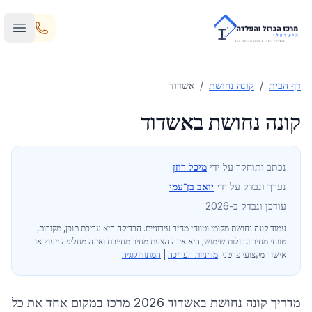
Skip to main content
דף הבית
/
קונה נחושת
/
אשדוד
קונה נחושת ב
אשדוד
נכתב ותוחקר על ידי
מיכל רוזן
נערך ונבדק על ידי
יואב בן־עמי
עודכן ונבדק ב-2026
עמוד קונה נחושת מקומי וטווחי מחיר עירוניים
. הבדיקה היא עריכת תוכן, מקורות,
טווחי מחיר וגבולות שימוש; היא אינה הצעת מחיר מחייבת ואינה מחליפה ייעוץ או
אישור מקצועי פרטני.
מדיניות העריכה
|
המתודולוגיה
מדריך קונה נחושת ב
אשדוד
2026 מרכז במקום אחד את כל