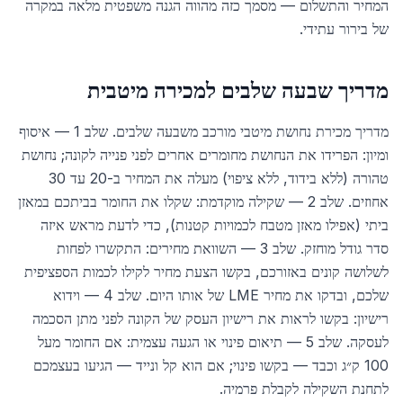
המחיר והתשלום — מסמך כזה מהווה הגנה משפטית מלאה במקרה
של בירור עתידי.
מדריך שבעה שלבים למכירה מיטבית
מדריך מכירת נחושת מיטבי מורכב משבעה שלבים. שלב 1 — איסוף
ומיון: הפרידו את הנחושת מחומרים אחרים לפני פנייה לקונה; נחושת
טהורה (ללא בידוד, ללא ציפוי) מעלה את המחיר ב-20 עד 30
אחוזים. שלב 2 — שקילה מוקדמת: שקלו את החומר בביתכם במאזן
ביתי (אפילו מאזן מטבח לכמויות קטנות), כדי לדעת מראש איזה
סדר גודל מוחזק. שלב 3 — השוואת מחירים: התקשרו לפחות
לשלושה קונים באזורכם, בקשו הצעת מחיר לקילו לכמות הספציפית
שלכם, ובדקו את מחיר LME של אותו היום. שלב 4 — וידוא
רישיון: בקשו לראות את רישיון העסק של הקונה לפני מתן הסכמה
לעסקה. שלב 5 — תיאום פינוי או הגעה עצמית: אם החומר מעל
100 ק״ג וכבד — בקשו פינוי; אם הוא קל ונייד — הגיעו בעצמכם
לתחנת השקילה לקבלת פרמיה.