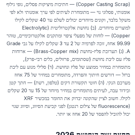
(Copper Casting Scrap) — חתיכות מיציקות פסלים, גופי גילוף
אומנותי, פסלוני נוי — מתומחרת לעיתים לפי ערך אומנותי ולא לפי
משקל בלבד, וקונים מיוחדים יכולים לשלם עד 40 שקלים לקילו
למוצרים מיוחדים. (ב) נחושת אלקטרוליטית (Electrolytic
Copper) — לוחות של מפעלי ציפוי ומתקנים אלקטרוכימיים, טוהר
99.99 אחוז, זוכה לפרמיה של 2 עד 3 שקלים לקילו על גבי Grade
A. (ג) תערובת פליז-נחושת (Brass-Copper mix) — ארוחות
פליז עם ליבת נחושת (שסתומים, פרזולים, כלים רבי-פרק),
מתומחרת במחיר ממוצע של פליז ונחושת. (ד) סלילי מנוע עם ליבת
ברזל — דורשים חיתוך והפרדה, מתומחרים במחיר של 75 אחוז
מערכם הנקי. (ה) חוטי תקשורת דקים (טלפון, רשת) — חתך קטן
ובידוד עבה, לעיתים מתומחרים במחיר מיוחד של 15 עד 20 שקלים
לקילו. חשוב לציין שהקונה יבדוק את החומר במכשיר XRF
(fluorescence של צילום רנטגן) לפני קביעת הסיווג, וסיווג שגוי
יכול להוביל להפסד של 20 אחוז או יותר.
תחזית שוק הנחושת 2026