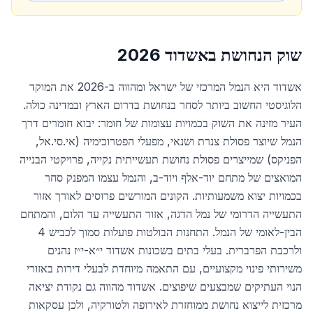
שוק הנחושת ב
אשדוד
2026
אשדוד היא הנמל המרכזי של ישראל ומהווה ב-2026 את המוקד
הלוגיסטי החשוב ביותר לסחר בנחושת בדרום הארץ ובמדינה כולה.
העיר מזינה את השוק בכמויות עצומות של חומר: יבוא חומרים דרך
הנמל שיוצר פסולת צנרת ושנאי, מפעלי הפטרוכימיה (אי.סי.אל,
הפניקס) שמייצרים פסולת נחושת תעשייתית נקייה, פרויקטי הבנייה
המואצים של מתחם יוד-אלף ויוד-ב, והנמל עצמו המפנק סחר
בכמויות יצוא משמעותיות. הקונים המורשים פרוסים לאורך אזור
התעשייה הדרומי של נמל הדגה, אזור התעשייה עד הלום, והמתחם
הבין-לאומי של הנמל. התחנות הבולטות פועלות סמוך לכביש 4
ולרכבת הפרברית. בעלי בתים בשכונות אשדוד י״א-י״ז נהנים
משירותי פינוי מקצועיים, עם התאמה מיוחדת לבעלי דירות באזורי
הנוי העתיקים שמבצעים שיפוצים. אשדוד מהווה גם נקודת יציאה
מרכזית לייצוא נחושת ממוחזרת לאירופה ולטורקיה, ולכן עסקאות