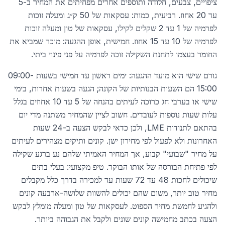
ציפויים, צבעים, חלודה ותוספים אחרים מפחיתים את המחיר ב-5
עד 20 אחוז. רביעית, כמות: עסקאות של 50 ק״ג ומעלה זוכות
לפרמיה של 1 עד 2 שקלים לקילו, עסקאות של טון ומעלה זוכות
לפרמיה של 10 עד 15 אחוז. חמישית, אופן ההגעה: מוכר שמביא את
החומר בעצמו לתחנת השקילה זוכה לפרמיה על פני פינוי ביתי.
גורם שישי הוא מועד ההגעה: ימים ראשון עד חמישי בשעות 09:00-
15:00 הם השעות הבנותיות של הקונה; הגעה בשעות אחרות, בימי
שישי או בערבי חג כרוכה לעיתים בהנחה של 5 עד 10 אחוזים בגלל
עלות שעות נוספות לעובדים. חשוב לציין שהמחיר משתנה מדי יום
בהתאם לתנודות LME, ולכן כדאי לבקש הצעה ב-24 שעות
האחרונות ולא לפעול לפי מחירון ישן. קונים ותיקים מצהירים לעיתים
על מחיר "שבועי" קבוע, אך המחיר האמיתי שלהם נע ברגע שקילה
לפי פתיחת הבורסה של אותו הבוקר. טיפ מקצועי: בעלי בתים
שיכולים לחכות 48 עד 72 שעות עד למכירה בדרך כלל מקבלים
מחיר טוב יותר, משום שהם יכולים להשוות שלושה-ארבעה קונים
ולהגיע לחמשת מחיר הספוט. לעסקאות של טון ומעלה מומלץ לבקש
הצעה בכתב מחמישה קונים שונים ולקבל את הגבוהה ביותר.