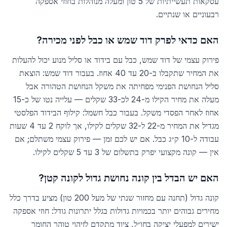
עסקאות תעשייתיות של 5 טון ומעלה מנוהלות בחוזי אספקה
רבעוניים או שנתיים.
האם כדאי לפרק דוד שמש או כבל לפני מכירה?
פירוק עצמי של דוד שמש, כבל עם בידוד או סליל מנוע יכול להעלות
את המחיר שתקבלו ב-20 עד 40 אחוז. בעבור דוד שמש: הוצאת
סליל הנחושת הפנימי מפחיתה את משקל הנחושת הטהורה אבל
מעלה את מחיר הקילו מ-24 לכ-33 שקלים — עלייה נטו של כ-15
אחוז לאחר הפסדי משקל. בעבור כבל חשמל: קילוף הבידוד הפלסטי
מגדיל את המחיר מ-22 ל-32 שקלים לקילו, אך לוקח 2 עד 4 שעות
עבודה ל-10 ק״ג כבל. אם יש לכם זמן — פירוק עצמי משתלם; אם
אין — קונה מקצועי יפרק בתשלום של 3 עד 5 שקלים לקילו.
האם יש הבדל בין קונה נחושת גדול לקונה קטן?
קונה גדול (תחנה עם מחזור שנתי של מעל 200 טון) מציע בדרך כלל
מחירים גבוהים יותר בכמויות גדולות בגלל יתרונות גודל: חוזי אספקה
ישירים למפעלי יציקה בחו״ל, ציוד מתקדם לזיהוי טוהר החומר