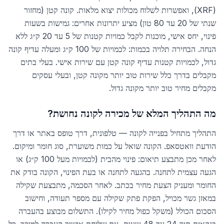
(XRF), ואפשרות לשלוח מכולות יצוא מלאות. קונה קטן (מחזור
שנתי של 20 עד 80 טון) מציע יתרונות אחרים: גמישות בשעות
פינוי, יחס אישי, מוכנות לקבל כמויות קטנות של 5 עד 20 ק״ג ללא
הנחה. הבחירה תלויה בכמות: לכמויות של 100 ק״ג ומעלה עדיף קונה
גדול, לכמויות קטנות עדיף קונה קטן עם שירות אישי. בעלי בתים
מקבלים בדרך כלל שירות טוב יותר מקונה קטן, ובעלי עסקים
מקבלים מחיר טוב יותר מקונה גדול.
מה התהליך המלא של מכירה לקונה נחושת?
התהליך מתחיל בפנייה לקונה — טלפונית, דרך טופס באתר או דרך
הודעת וואטסאפ. הקונה שואל על כמות משוערת, סוג חומר ומיקום.
לאחר מכן מתבצע תיאום: פינוי מהבית (לכמויות מעל 100 ק״ג) או
הגעה עצמית לתחנה. בהגעה לתחנה או בעת הפינוי, הקונה בודק את
החומר ומעניק הצעת מחיר בכתב. לאחר הסכמה, מתבצעת שקילה
במאזן גשר מכויל, הפקת פתק שקילה עם מספר תעודה, וחישוב
הסכום הכולל (משקל כפול מחיר לקילו). התשלום מבוצע בהעברה