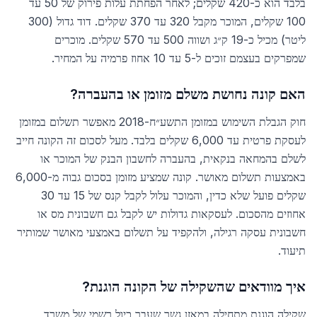
בלבד הוא כ-420 שקלים; לאחר הפחתת עלות פירוק של 50 עד
100 שקלים, המוכר מקבל 320 עד 370 שקלים. דוד גדול (300
ליטר) מכיל כ-19 ק״ג ושווה 500 עד 570 שקלים. מוכרים
שמפרקים בעצמם זוכים ל-5 עד 10 אחוז פרמיה על המחיר.
האם קונה נחושת משלם מזומן או בהעברה?
חוק הגבלת השימוש במזומן התשע״ח-2018 מאפשר תשלום במזומן
לעסקת פרטית עד 6,000 שקלים בלבד. מעל לסכום זה הקונה חייב
לשלם בהמחאה בנקאית, בהעברה לחשבון הבנק של המוכר או
באמצעות תשלום מאושר. קונה שמציע מזומן בסכום גבוה מ-6,000
שקלים פועל שלא כדין, והמוכר עלול לקבל קנס של 15 עד 30
אחוזים מהסכום. לעסקאות גדולות יש לקבל גם חשבונית מס או
חשבונית עסקה רגילה, ולהקפיד על תשלום באמצעי מאושר שמותיר
תיעוד.
איך מוודאים שהשקילה של הקונה הוגנת?
שקילה הוגנת מתחילה במאזן גשר שעבר כיול רשמי של משרד