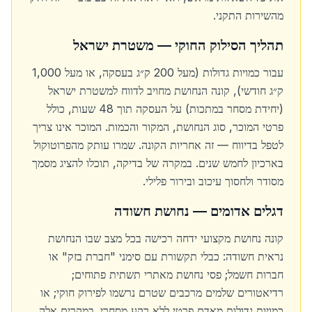
מהשירות התקני.
תהליך הסילוק החוקי — משטרת ישראל
עבור כמויות גדולות (מעל 200 ק״ג בעסקה, או מעל 1,000
ק״ג חודשי), קונה הנחושת מחויב לדווח למשטרת ישראל
(יחידת מסחר במתכות) על העסקה תוך 48 שעות, כולל
פרטי המוכר, סוג הנחושת, המקור והכמות. המוכר אינו צריך
לטפל בדיווח — זה אחריות הקונה. שמרו עותק מהפרוטוקול
בארכיון לחמש שנים. במקרה של בדיקה, תוכלו להציג מסמך
מסודר ולחסוך עיכוב ובירור פלילי.
דגלים אדומים — נחושת חשודה
קונה נחושת מקצועי ידחה רכישה בכל מצב שבו הנחושת
נראית חשודה: כבלי תקשורת עם סימני "חברת בזק" או
חברות חשמל; פסי נחושת מאתרי תשתית פתוחים;
רדיאטורים שלמים מרכבים שטרם נרשמו לפירוק חוקי; או
כמויות גדולות מאדם פרטי ללא רקע מסחרי. במקרים אלה,