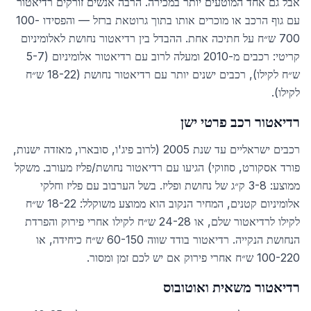
אבל גם אחד המוטעים יותר במכירה. הרבה אנשים זורקים רדיאטור
עם גוף הרכב או מוכרים אותו בתוך גרוטאת ברזל — והפסידו 100-
700 ש״ח על חתיכה אחת. ההבדל בין רדיאטור נחושת לאלומיניום
קריטי: רכבים מ-2010 ומעלה לרוב עם רדיאטור אלומיניום (5-7
ש״ח לקילו), רכבים ישנים יותר עם רדיאטור נחושת (18-22 ש״ח
לקילו).
רדיאטור רכב פרטי ישן
רכבים ישראליים עד שנת 2005 (לרוב פיג'ו, סובארו, מאזדה ישנות,
פורד אסקורט, סוזוקי) הגיעו עם רדיאטור נחושת/פליז מעורב. משקל
ממוצע: 3-8 ק״ג של נחושת ופליז. בשל הערבוב עם פליז וחלקי
אלומיניום קטנים, המחיר הנקוב הוא ממוצע משוקלל: 18-22 ש״ח
לקילו לרדיאטור שלם, או 24-28 ש״ח לקילו אחרי פירוק והפרדת
הנחושת הנקייה. רדיאטור בודד שווה 60-150 ש״ח כיחידה, או
100-220 ש״ח אחרי פירוק אם יש לכם זמן ומסור.
רדיאטור משאית ואוטובוס