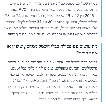
כבלי חשמל הם בפועל כבלי נחושת עם בידוד, ולכן מתומחרים
בדיוק כמו כבל נחושת. כבל חשמל ביתי עם בידוד PVC שווה
ב-2026 בין 22 ל-26 שקלים לקילו, כבל ראשי עבה 24 עד 28
שקלים לקילו, וכבל קלוף לגמרי 30 עד 34 שקלים לקילו. המחיר
תלוי באחוז הנחושת בכבל, בעובי הבידוד ובכמות. שלחו תמונה של
הכבלים ב-WhatsApp ותקבלו הצעת מחיר מדויקת תוך שעה.
מה עושים עם פסולת כבלי חשמל ממחסן, שיפוץ או
אתר בנייה?
פסולת כבלי חשמל היא אחד ממקורות הנחושת הרווחיים ביותר
לחשמלאים, קבלנים ומפעלים. במקום לזרוק גלילי כבל ישנים,
שאריות מהתקנות או כבלים שפורקו, אפשר למכור אותם לפי
משקל. אנחנו אוספים פסולת כבלי חשמל מ-50 קילו ומעלה
ישירות מהאתר, שוקלים במשקל רשמי ומשלמים במקום. פסולת
כבלים מעורבת עם בידוד עדיין שווה כסף — אין צורך לקלף
מראש, אך קילוף מעלה את המחיר לקילו.