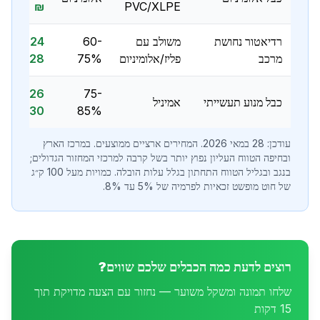
₪
PVC/XLPE
רדיאטור נחושת
משולב עם
60-
24 —
מרכב
פליז/אלומיניום
75%
28 ₪
26 —
75-
כבל מנוע תעשייתי
אמיניל
30 ₪
85%
עודכן: 28 במאי 2026. המחירים ארציים ממוצעים. במרכז הארץ
ובחיפה הטווח העליון נפוץ יותר בשל קרבה למרכזי המחזור הגדולים;
בנגב ובגליל הטווח התחתון בגלל עלות הובלה. כמויות מעל 100 ק״ג
של חוט מופשט זכאיות לפרמיה של 5% עד 8%.
רוצים לדעת כמה הכבלים שלכם שווים?
שלחו תמונה ומשקל משוער — נחזור עם הצעה מדויקת תוך
15 דקות