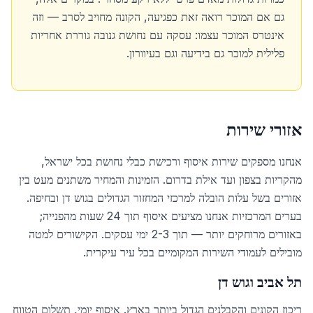
גם אם המוכר רואה זאת כפגיעה, הקונה מחויב לסרב — וזה
אינטרס המוכר עצמו: עסקה עם נחושת גנובה גוררת אחריות
פלילית למוכר גם בידיעה וגם בעיוורון.
אזורי שירות
אנחנו מספקים שירות איסוף ורכישת כבלי נחושת בכל ישראל,
מהקריות בצפון ועד אילת בדרום. הזמינות והמחיר משתנים מעט בין
אזורים בשל עלות הובלה למרכזי המחזור הגדולים בגוש דן ובחיפה.
בערים המרכזיות אנחנו מציעים איסוף תוך 24 שעות מהפנייה;
באזורים מרוחקים יותר — תוך 2-3 ימי עסקים. הקישורים למטה
מובילים לעמודי השירות המקומיים בכל עיר עיקרית.
תל אביב וגוש דן
ריכוז הקונים והקבלנים הגדול ביותר בארץ. איסוף יומי, תשלום הטווח