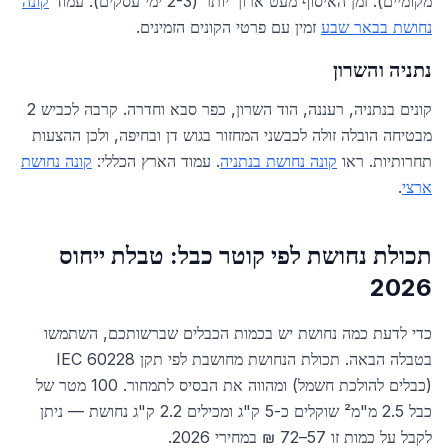
מקומיים). זמן האיסוף מעט ארוך יותר (2-3 ימי עסקים). עמוד
קונה
נחושת בבאר שבע
זמין עם פרטי הקונים הזמינים.
נתניה והשרון
קונים בנתניה, רעננה, הוד השרון, כפר סבא וחדרה. קרבה לכביש 2
מבטיחה הובלה זולה לכבשני המחזור בגוש דן ובחיפה, ולכן ההצעות
תחרותיות. ראו
קונה נחושת בנתניה
. עמוד הארץ הכללי:
קונה נחושת
ארצי
.
תכולת נחושת לפי קוטר כבל: טבלת ייחוס
2026
כדי לדעת כמה נחושת יש בכמות הכבלים שברשותכם, השתמשו
בטבלה הבאה. תכולת הנחושת מחושבת לפי תקן IEC 60228
(כבלים להולכת חשמל) ומהווה את הבסיס לתמחור. 100 מטר של
כבל 2.5 מ"מ² שוקלים כ-5 ק"ג ומכילים 2.2 ק"ג נחושת — ניתן
לקבל על כמות זו 57–72 ₪ במחירי 2026.