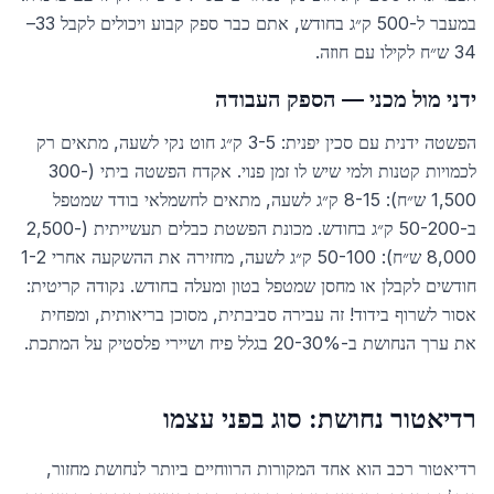
במעבר ל-500 ק״ג בחודש, אתם כבר ספק קבוע ויכולים לקבל 33–
34 ש״ח לקילו עם חוזה.
ידני מול מכני — הספק העבודה
הפשטה ידנית עם סכין יפנית: 3-5 ק״ג חוט נקי לשעה, מתאים רק
לכמויות קטנות ולמי שיש לו זמן פנוי. אקדח הפשטה ביתי (300-
1,500 ש״ח): 8-15 ק״ג לשעה, מתאים לחשמלאי בודד שמטפל
ב-50-200 ק״ג בחודש. מכונת הפשטת כבלים תעשייתית (2,500-
8,000 ש״ח): 50-100 ק״ג לשעה, מחזירה את ההשקעה אחרי 1-2
חודשים לקבלן או מחסן שמטפל בטון ומעלה בחודש. נקודה קריטית:
אסור לשרוף בידוד! זה עבירה סביבתית, מסוכן בריאותית, ומפחית
את ערך הנחושת ב-20-30% בגלל פיח ושיירי פלסטיק על המתכת.
רדיאטור נחושת: סוג בפני עצמו
רדיאטור רכב הוא אחד המקורות הרווחיים ביותר לנחושת מחזור,