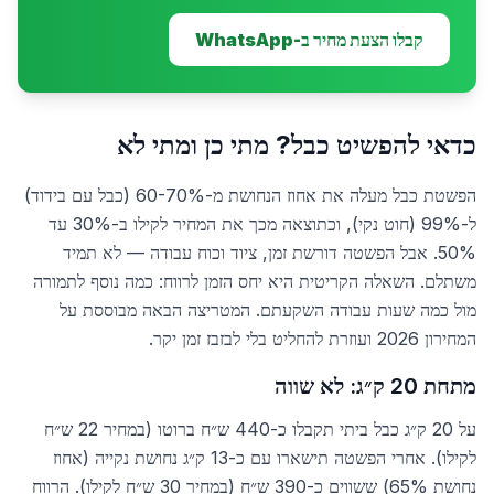
קבלו הצעת מחיר ב-WhatsApp
כדאי להפשיט כבל? מתי כן ומתי לא
הפשטת כבל מעלה את אחוז הנחושת מ-60-70% (כבל עם בידוד)
ל-99% (חוט נקי), וכתוצאה מכך את המחיר לקילו ב-30% עד
50%. אבל הפשטה דורשת זמן, ציוד וכוח עבודה — לא תמיד
משתלם. השאלה הקריטית היא יחס הזמן לרווח: כמה נוסף לתמורה
מול כמה שעות עבודה השקעתם. המטריצה הבאה מבוססת על
המחירון 2026 ועוזרת להחליט בלי לבזבז זמן יקר.
מתחת 20 ק״ג: לא שווה
על 20 ק״ג כבל ביתי תקבלו כ-440 ש״ח ברוטו (במחיר 22 ש״ח
לקילו). אחרי הפשטה תישארו עם כ-13 ק״ג נחושת נקייה (אחוז
נחושת 65%) ששווים כ-390 ש״ח (במחיר 30 ש״ח לקילו). הרווח