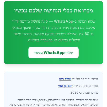
מכרו את כבלי הנחושת שלכם עכשיו
שלחו תמונה ב-WhatsApp — קונה נחושת מורשה יחזור
אליכם עם הצעת מחיר מקצועית תוך שעה. איסוף עצמאי
מ-50 ק״ג, שקילה רשמית בפנקס מאושר, מסמכי מקור
ותשלום במקום או בהעברה בנקאית.
שלחו WhatsApp עכשיו
נכתב ותוחקר על ידי
מיכל רוזן
נערך ונבדק על ידי
יואב בן־עמי
עודכן ונבדק ב-2026
עמוד מתכות ומחירים
. הבדיקה היא עריכת תוכן, מקורות, טווחי מחיר וגבולות
שימוש; היא אינה הצעת מחיר מחייבת ואינה מחליפה ייעוץ או אישור מקצועי פרטני.