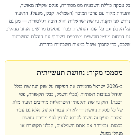
כל עסקה כוללת חשבונית מס מסודרת, פנקס שקילה מאושר,
ותעודת מקור עם פרטי המוכר (חשמלאי, קבלן, מפעל). התיעוד
נדרש לפי תקנות נחושת ישראליות והוא חובה רגולטורית — מגן גם
על הקבלן וגם על קונה הנחושת. עבור עוסקים מורשים אנחנו מנהלים
גם דו״חות מע״מ חודשיים מצרפיים בשיתוף עם הנהלת החשבונות
שלכם, כדי לחסוך טיפול במאות חשבוניות בודדות.
מסמכי מקור: נחושת תעשייתית
ב-2026 ישראל מחמירה את הפיקוח על שוק הנחושת בגלל
הגידול בגניבות תשתיות (כבלי חשמל, כבלי תקשורת, פסי
רכבת). חוק נחושת ותקנותיו הישראליות מחייבים תיעוד מלא
של כל עסקת נחושת — לא רק עבור הקונה, אלא גם עבור
המוכר. סעיף זה חשוב לקרוא ולהבין לפני מכירת נחושת
בכמות, ובמיוחד אם אתם חשמלאים, קבלני תקשורת או
מנהלי מפעל.