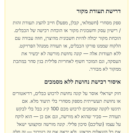
דרישת תעודת מקור
ספק מסחרי (חשמלאי, קבלן, מפעל) חייב להציג תעודת זהות
/ רישיון עסק וחשבונית מקור או הוכחת רכישה של הכבלים.
הוכחת מקור יכולה להיות חשבונית מהיצרן, חוזה עבודה עם
הלקוח שממנו פורקו הכבלים, או תעודה ממנהל הפרויקט.
ללא תעודות אלה — קונה נחושת מורשה לא יכשיר את
העסקה, וגם המוכר חשוף לאחריות פלילית בגין סחר במתכת
ממקור לא מבורר.
איסור רכישת נחושת ללא מסמכים
חוק ישראלי אוסר על קונה נחושת לרכוש כבלים, רדיאטורים
או נחושת תעשייתית מספק מסחרי בלי תיעוד מלא. אם
תיגשו לקונה שמסכים לרכוש מכם 100 ק״ג כבל בלי לבקש
תעודה — סביר שהוא לא מורשה, וגם אם כן — הוא לוקח
על עצמו (ועליכם) סיכון פלילי. קונה מורשה ומקצועי ישאל
את כל השאלות מראש, ולא יראה את זה כעיכוב — זה חלק