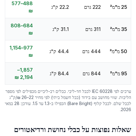
488–577
25 מ"מ²
222 גרם
22.2 ק"ג
₪
684–808
35 מ"מ²
311 גרם
31.1 ק"ג
₪
977–1,154
50 מ"מ²
444 גרם
44.4 ק"ג
₪
1,857–
95 מ"מ²
844 גרם
84.4 ק"ג
2,194 ₪
ערכים לפי IEC 60228 לכבל חד-ליבי. כבלים רב-ליביים מכפילים לפי מספר
הליבות. שווי מחושב עם בידוד (כבל חשמל ביתי) לפי מחיר 22–26 ₪/ק"ג
לכבל שלם. לכבל קלוף (Bare Bright) הכפילו ב-1.3 עד 1.5. עודכן: 28 במאי
2026.
שאלות נפוצות על כבלי נחושת ורדיאטורים