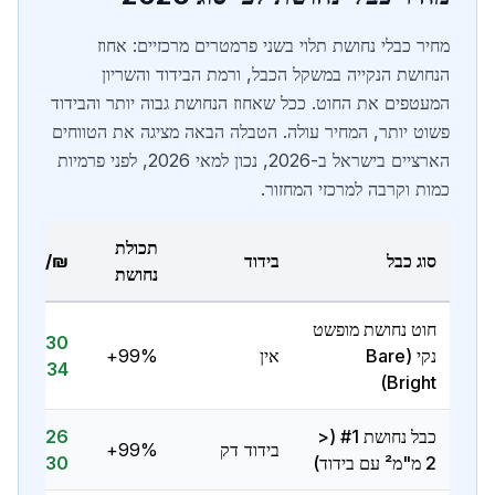
מחיר כבלי נחושת תלוי בשני פרמטרים מרכזיים: אחוז
הנחושת הנקייה במשקל הכבל, ורמת הבידוד והשריון
המעטפים את החוט. ככל שאחוז הנחושת גבוה יותר והבידוד
פשוט יותר, המחיר עולה. הטבלה הבאה מציגה את הטווחים
הארציים בישראל ב-2026, נכון למאי 2026, לפני פרמיות
כמות וקרבה למרכזי המחזור.
תכולת
סוג כבל
בידוד
₪/ק"ג
נחושת
חוט נחושת מופשט
30 —
נקי (Bare
אין
99%+
34 ₪
Bright)
כבל נחושת #1 (<
26 —
בידוד דק
99%+
2 מ"מ² עם בידוד)
30 ₪