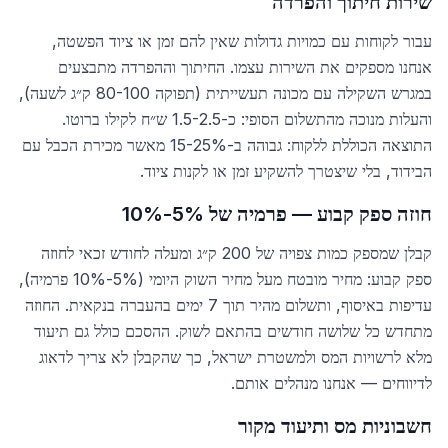
שירות חיתוך והפרדה
עבור לקוחות עם כמויות גדולות שאין להם זמן או ציוד הפשטה,
אנחנו מספקים את השירות עצמו. החיתוך וההפרדה מתבצעים
במגרש השקילה עם מכונה תעשייתית (תפוקה 80-100 ק״ג לשעה),
והעלות מנוכה מהתשלום הסופי: כ-1.5-2.5 ש״ח לקילו ברוטו.
התוצאה הכוללת ללקוח: גבוהה ב-15-25% מאשר מכירת הכבל עם
הבידוד, בלי שיצטרך להשקיע זמן או לקנות ציוד.
חוזה ספק קבוע — פרמיה של 5%-10%
קבלן שמספק כמות צפויה של 200 ק״ג ומעלה לחודש זכאי לחוזה
ספק קבוע: מחיר מובטח מעל מחיר השוק היומי (5%-10% פרמיה),
עדיפות באיסוף, ותשלום מהיר תוך 7 ימים בהעברה בנקאית. החוזה
מתחדש כל שלושה חודשים בהתאם לשוק. ההסכם כולל גם תיעוד
מלא לרשויות המס ולמשטרת ישראל, כך שהקבלן לא צריך לדאוג
לדיווחים — אנחנו מנהלים אותם.
חשבוניות מס ותיעוד מקור