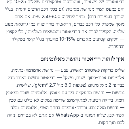
רדיאטורים של משאיות, אוטובוסים וטרקטורים שוקלים 10-25 ק״ג
והם כמעט תמיד מנחושת מסיבית (גם בכלי רכב חדשים יחסית, בגלל
הצורך בעמידות חום). מחיר ליחידה: 250-800 ש״ח. אם אתם
מוסך שמפרק כלי רכב כבדים, רדיאטור בודד שווה כמו גרוטאת מנוע
שלמה. הקפידו לפרק את הרדיאטור מהמשאית בשלמותו, בלי לקצוץ
— חלקים קטועים מאבדים 10-15% מהערך בגלל קושי בשקילה
ובהפרדה.
איך לזהות רדיאטור נחושת מאלומיניום
שלוש בדיקות פשוטות: ראשית, צבע — נחושת אדמדמה-כתומה,
אלומיניום אפור-כסוף. שנית, משקל — רדיאטור נחושת באותו גודל
כבד פי 2 מאלומיניום (צפיפות 8.9 מול 2.7 g/cm³). שלישית,
גמישות — נחושת מתעקמת ביד עם מאמץ, אלומיניום שובר במאמץ
דומה. בדיקה רביעית למתקדמים: שריטה במקום לא בולט עם סכין
— נחושת מגלה צבע ורדרד-אדמדם בחתך הטרי, אלומיניום מגלה
אפור-לבן. שלחו תמונה ב-WhatsApp אם אתם לא בטוחים, נזהה
לכם תוך דקות.