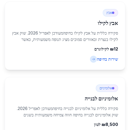
אבץ
אבץ לקילו
סקירה כללית על אבץ לקילו בחיפהמעודכן לאפריל 2026. שוק אבץ
לקילו בנצרת ובאזורים סמוכים מציג תנופה משמעותית, כאשר
חיפה, עם אוכלוסייה של 285,316 תושבים, משמשת כמרכז מרכזי
12
₪
לקילוגרם
לתעשיית הפלדה והברזל בצפון הארץ....
שירות ב
חיפה
אלומיניום
אלומיניום לבנייה
סקירה כללית על אלומיניום לבנייה בחיפהמעודכן לאפריל 2026.
שוק אלומיניום לבנייה בחיפה חווה צמיחה משמעותית בשנים
האחרונות, בעיקר בזכות הבום בבנייה בעיר הצפונית הגדולה
8,500
₪
לטון
בישראל, עם אוכלוסייה של כ-285,316 תו...