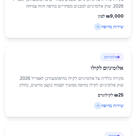
2026. שוק אלומיניום למבנים מסחריים בחיפה חווה צמיחה
מרשימה ומתמשכת, המונעת על ידי התפתחות תשתיות עירוניות
9,000
₪
לטון
מתקדמות והשקעות נרחבות בתחום הנדל"ן...
שירות ב
חיפה
אלומיניום
אלומיניום לקילו
סקירה כללית על אלומיניום לקילו בחיפהמעודכן לאפריל 2026.
שוק אלומיניום לקילו בחיפה ממשיך לצמוח בקצב מרשים, כחלק
מהתעשייה המתכתית המפותחת בצפון ישראל. חיפה, עם אוכלוסייה
25
₪
לקילוגרם
של כ-285,316 תושבים, משמשת כמרכז...
שירות ב
חיפה
ברונזה