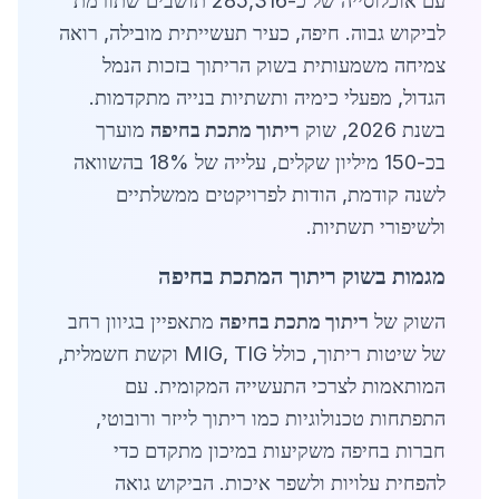
עם אוכלוסייה של כ-285,316 תושבים שתורמת
לביקוש גבוה. חיפה, כעיר תעשייתית מובילה, רואה
צמיחה משמעותית בשוק הריתוך בזכות הנמל
הגדול, מפעלי כימיה ותשתיות בנייה מתקדמות.
בשנת 2026, שוק
ריתוך מתכת בחיפה
מוערך
בכ-150 מיליון שקלים, עלייה של 18% בהשוואה
לשנה קודמת, הודות לפרויקטים ממשלתיים
ולשיפורי תשתיות.
מגמות בשוק ריתוך המתכת בחיפה
השוק של
ריתוך מתכת בחיפה
מתאפיין בגיוון רחב
של שיטות ריתוך, כולל MIG, TIG וקשת חשמלית,
המותאמות לצרכי התעשייה המקומית. עם
התפתחות טכנולוגיות כמו ריתוך לייזר ורובוטי,
חברות בחיפה משקיעות במיכון מתקדם כדי
להפחית עלויות ולשפר איכות. הביקוש גואה