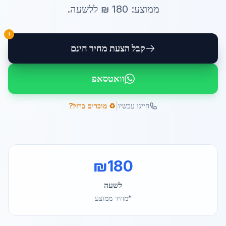
ממוצע:
180
₪ ל
לשעה
.
!
קבל הצעת מחיר חינם
וואטסאפ
|
חייגו עכשיו
♻️ מוכרים ברזל?
₪
180
לשעה
*מחיר ממוצע