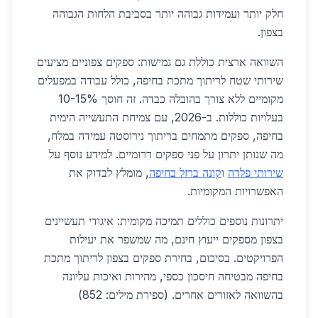
חלק יותר ועמידות גבוהה יותר בסביבת הלחות הגבוהה
בצפון.
השוואה ארצית כוללת גם גמישות: ספקים צפוניים מציעים
שירותי שטח לריתוך מתכת בחיפה, כולל עבודה במפעלים
מקומיים ללא צורך בהובלה כבדה. זה חוסך 10-15%
בעלויות כוללות. ב-2026, עם צמיחת התעשייה הימית
בחיפה, ספקים מתמחים בריתוך נירוסטה עמידה במלח,
מה שנותן יתרון על פני ספקים דרומיים. למידע נוסף על
שירותי פלדה
ו
קונה ברזל בחיפה
, מומלץ לבדוק את
האפשרויות המקומיות.
יתרונות נוספים כוללים תמיכה מקומית: איגודי תעשיינים
בצפון מספקים ייעוץ חינם, מה שמשפר את יעילות
הפרויקטים. בסיכום, בחירת ספקים בצפון לריתוך מתכת
בחיפה מבטיחה חיסכון כספי, מהירות ואיכות עליונה
בהשוואה לאזורים אחרים. (ספירת מילים: 852)