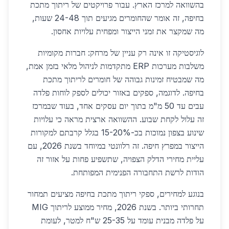
בהשוואה למרכז הארץ. עבור פרויקטים של ריתוך מתכת
בחיפה, זה אומר שהחומרים מגיעים תוך 24-48 שעות,
מה שמקצר את זמני הייצור ומפחית עלויות אחסון.
לוגיסטיקה זו אינה רק עניין של מרחק: חברות מקומיות
משלבות מערכות ERP מתקדמות לניהול מלאי בזמן אמת,
מה שמבטיח זמינות גבוהה של חומרים לריתוך מתכת
בחיפה. לדוגמה, ספקים באזור יכולים לספק לוחות פלדה
עבים עד 50 מ"מ בתוך יום עסקים אחד, בעוד שבמרכז
זה עלול לקחת שבוע. ההשוואה ארצית מראה כי עלויות
שינוע בצפון נמוכות בכ-15-20% בגלל קרבתם למקורות
הייצור במפרץ חיפה. זה רלוונטי במיוחד בשנת 2026, עם
עליית מחירי הדלק הצפויה, שתשפיע פחות על אזור זה
הודות לרשת התחבורה הפנימית המפותחת.
בנוגע למחירים, ספקי ריתוך מתכת בחיפה מציעים תמחור
תחרותי ביותר. בשנת 2026, מחיר ממוצע לריתוך MIG
על פלדה מבנית עומד על 25-35 ש"ח למטר, לעומת