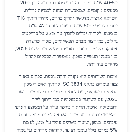
40-50 ש"ח במרכז. זה נובע מתחרות גבוהה בין כ-20
מפעלים מקומיים, שמאפשרת הנחות לכמויות גדולות.
השוואה ארצית מדגישה יתרון: בדרום, מחירי ריתוך TIG
יכולים להגיע ל-60 ש"ח, בעוד בצפון הן 42 ש"ח
בממוצע. לקוחות יכולים לחסוך עד 25% על פרויקטים
גדולים, כמו ייצור מבנים תעשייתיים, בזכות שרשרת
אספקה מקומית. בנוסף, תוכניות ממשלתיות לשנת 2026,
כמו מענקי תעשייה בצפון, מאפשרות לספקים להוזיל
מחירים עוד יותר.
איכות השירותים היא נקודה חזקה נוספת. ספקים באזור
צפון עומדים בתקני ISO 3834 לריתוך ואישורי מכון
התקנים הישראלי, עם צוותים מוסמכים בינלאומית. בשנת
2026, עם השקעה בטכנולוגיות כמו ריתוך לייזר
ורובוטיקה, איכות הריתוך בחיפה עולה על הממוצע הארצי
ב-10% מבחינת חוזק מיגון. השוואה למרכז מראה פחות
עיכובים: בצפון, שיעור ביטולים עומד על 2%, לעומת
5% במרכז בגלל עומסי תנועה. לקוחות מדווחים על גימור