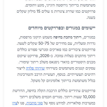
משתמשות בריתוך נירוסטה היגייני, מונע זיהומים.
פרויקטים כמו שדרוג צינורות גז עולים 15 מיליון שקלים
בשנה.
יישומים במגורים ובפרויקטים מיוחדים
במגורים,
ריתוך מתכת בחיפה
משמש תיקוני מרפסות,
גדרות ומעליות, עם מחירים של 50-75 שקלים לשעה.
פרויקטים ציבוריים כמו פארקים ומגרשי ספורט כוללים
ריתוך מתקנים בעלות נמוכה. ב-2026, פרויקט שיקום
מבנים היסטוריים בוואדי ניסנאס משלב ריתוך שימורי.
עסקים קטנים משתמשים בשירותי
שירותי פלדה
לייצור
רהיטים תעשייתיים. בנוסף, תעשיית הרכב והטורבינות
בגליל משתמשת בריתוך אלומיניום קל משקל.
פרויקטים עתידיים כוללים הרכבת הקלה בחיפה, הדורשת
10,000 שעות ריתוך. מגורים חכמים משלבים ריתוך
במערכות סולאריות. למידע נוסף על
סוגי מתכות
, פנו ל
צרו