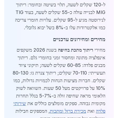
ל-120 שקלים לשעה, תלוי בשיטה ובחומר: ריתוך
MIG לבנייה עולה כ-55 שקלים לשעה, בעוד TIG
לנירוסטה מגיע ל-95 שקלים. עלויות חומרי צריכה
כמו אלקטרודות עלו ב-8% בשל יבוא גלובלי.
מחירים ומחירונים עדכניים
מחירי
ריתוך מתכת בחיפה
בשנת 2026 משקפים
אינפלציה מתונה ומחסור זמני בחומרי גלם. ריתוך
מבנים פלדה: 60-85 שקלים לשעה; תיקוני ציוד
תעשייתי: 70-110 שקלים; ריתוך צנרת גז: 80-130
שקלים. חברות מציעות הנחות לכמויות גדולות, כמו
10% על פרויקטים מעל 50 שעות. השוואה לשוק
הלאומי מראה שחיפה זולה ב-5-7% בגלל תחרות
מקומית גבוהה. ספקים מומלצים כוללים את
שירותי
פלדה
ואת
מכירת ברזל ומתכות
, המספקים חבילות