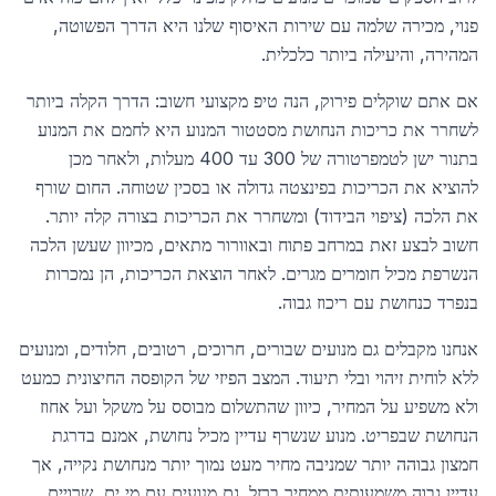
פנוי, מכירה שלמה עם שירות האיסוף שלנו היא הדרך הפשוטה,
המהירה, והיעילה ביותר כלכלית.
אם אתם שוקלים פירוק, הנה טיפ מקצועי חשוב: הדרך הקלה ביותר
לשחרר את כריכות הנחושת מסטטור המנוע היא לחמם את המנוע
בתנור ישן לטמפרטורה של 300 עד 400 מעלות, ולאחר מכן
להוציא את הכריכות בפינצטה גדולה או בסכין שטוחה. החום שורף
את הלכה (ציפוי הבידוד) ומשחרר את הכריכות בצורה קלה יותר.
חשוב לבצע זאת במרחב פתוח ובאוורור מתאים, מכיוון שעשן הלכה
הנשרפת מכיל חומרים מגרים. לאחר הוצאת הכריכות, הן נמכרות
בנפרד כנחושת עם ריכוז גבוה.
אנחנו מקבלים גם מנועים שבורים, חרוכים, רטובים, חלודים, ומנועים
ללא לוחית זיהוי ובלי תיעוד. המצב הפיזי של הקופסה החיצונית כמעט
ולא משפיע על המחיר, כיוון שהתשלום מבוסס על משקל ועל אחוז
הנחושת שבפריט. מנוע שנשרף עדיין מכיל נחושת, אמנם בדרגת
חמצון גבוהה יותר שמניבה מחיר מעט נמוך יותר מנחושת נקייה, אך
עדיין גבוה משמעותית ממחיר ברזל. גם מנועים עם מי ים, שרויים