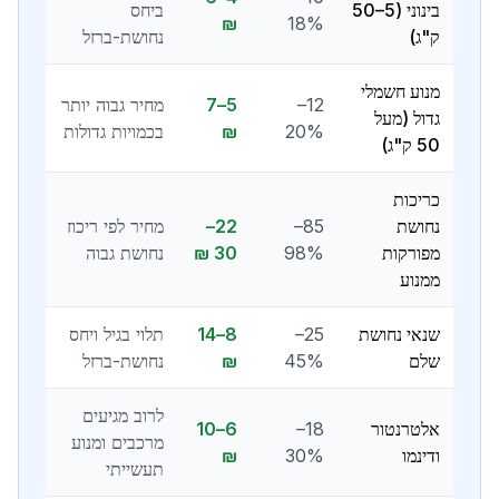
בינוני (5–50
ביחס
₪
18%
ק"ג)
נחושת-ברזל
מנוע חשמלי
12–
5–7
מחיר גבוה יותר
גדול (מעל
20%
₪
בכמויות גדולות
50 ק"ג)
כריכות
נחושת
85–
22–
מחיר לפי ריכוז
מפורקות
98%
30 ₪
נחושת גבוה
ממנוע
שנאי נחושת
25–
8–14
תלוי בגיל ויחס
שלם
45%
₪
נחושת-ברזל
לרוב מגיעים
אלטרנטור
18–
6–10
מרכבים ומנוע
ודינמו
30%
₪
תעשייתי