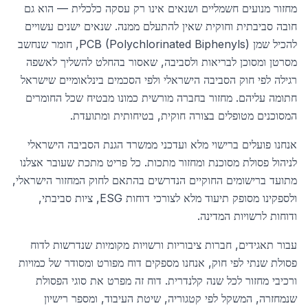
מחזור מנועים חשמליים ושנאים אינו רק עסקה כלכלית — הוא גם
חובה סביבתית וחוקית שאין להתעלם ממנה. שנאים ישנים עשויים
להכיל שמן PCB (Polychlorinated Biphenyls), חומר שנחשב
מסרטן ומסוכן לבריאות ולסביבה, שאסור בהחלט להשליך לאשפה
רגילה לפי חוק הסביבה הישראלי ולפי הסכמים בינלאומיים שישראל
חתומה עליהם. מחזור בחברה מורשית כמונו מבטיח שכל החומרים
המסוכנים מטופלים בצורה חוקית, בטיחותית ומתועדת.
אנחנו פועלים ברישוי מלא ועדכני ממשרד הגנת הסביבה הישראלי
לניהול פסולת מסוכנת ומחזור מתכות. כל פריט מתכת שעובר אצלנו
מתועד ברישומים החוקיים הנדרשים בהתאם לחוק המחזור הישראלי,
ולספקינו מסופק תיעוד מלא לצורכי דוחות ESG, ציות סביבתי,
ודוחות לרשויות המדינה.
עבור תאגידים, חברות ציבוריות ורשויות מקומיות שנדרשות לדוח
פסולת שנתי לפי חוק, אנחנו מספקים דוח מפורט ומסודר של כמויות
ורכיבי מחזור לכל שנה קלנדרית. דוח זה מפרט את סוגי הפסולת
שנמחזרה, המשקל לפי קטגוריה, שיטת העיבוד, ומספר רישיון