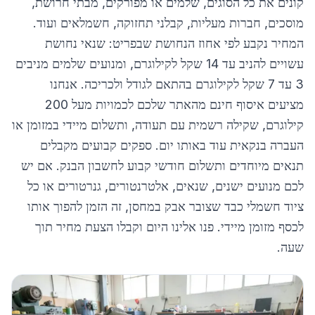
קונים את כל הסוגים, שלמים או מפורקים, מבתי חרושת,
מוסכים, חברות מעליות, קבלני תחזוקה, חשמלאים ועוד.
המחיר נקבע לפי אחוז הנחושת שבפריט: שנאי נחושת
עשויים להניב עד 14 שקל לקילוגרם, ומנועים שלמים מניבים
3 עד 7 שקל לקילוגרם בהתאם לגודל ולכריכה. אנחנו
מציעים איסוף חינם מהאתר שלכם לכמויות מעל 200
קילוגרם, שקילה רשמית עם תעודה, ותשלום מיידי במזומן או
העברה בנקאית עוד באותו יום. ספקים קבועים מקבלים
תנאים מיוחדים ותשלום חודשי קבוע לחשבון הבנק. אם יש
לכם מנועים ישנים, שנאים, אלטרנטורים, גנרטורים או כל
ציוד חשמלי כבד שצובר אבק במחסן, זה הזמן להפוך אותו
לכסף מזומן מיידי. פנו אלינו היום וקבלו הצעת מחיר תוך
שעה.