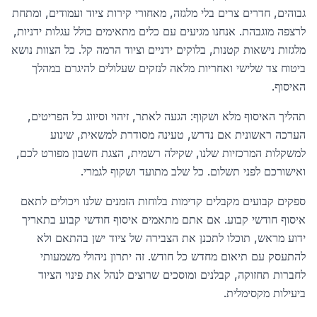
גבוהים, חדרים צרים בלי מלגזה, מאחורי קירות ציוד ועמודים, ומתחת
לרצפה מוגבהת. אנחנו מגיעים עם כלים מתאימים כולל עגלות ידניות,
מלגזות נישאות קטנות, בלוקים ידניים וציוד הרמה קל. כל הצוות נושא
ביטוח צד שלישי ואחריות מלאה לנזקים שעלולים להיגרם במהלך
האיסוף.
תהליך האיסוף מלא ושקוף: הגעה לאתר, זיהוי וסיווג כל הפריטים,
הערכה ראשונית אם נדרש, טעינה מסודרת למשאית, שינוע
למשקלות המרכזיות שלנו, שקילה רשמית, הצגת חשבון מפורט לכם,
ואישורכם לפני תשלום. כל שלב מתועד ושקוף לגמרי.
ספקים קבועים מקבלים קדימות בלוחות הזמנים שלנו ויכולים לתאם
איסוף חודשי קבוע. אם אתם מתאמים איסוף חודשי קבוע בתאריך
ידוע מראש, תוכלו לתכנן את הצבירה של ציוד ישן בהתאם ולא
להתעסק עם תיאום מחדש כל חודש. זה יתרון ניהולי משמעותי
לחברות תחזוקה, קבלנים ומוסכים שרוצים לנהל את פינוי הציוד
ביעילות מקסימלית.