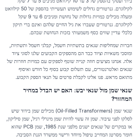
ביתי ועסקי בהספק של 3 עד 10 קילוואט מניבים 5 עד 7 שקל
לקילוגרם. גנרטורים גדולים לשימוש תעשייתי בהספק של 50 קילוואט
ומעלה מכילים כמויות גדולות של נחושת ומניבים 6 עד 9 שקל
לקילוגרם. גנרטורים שעברו את גיל החיים שלהם ואינם ברי תיקון
כלכלי עדיין שווים כסף משמעותי בזכות הנחושת שבהם.
חברות שמחליפות שנאים בתשתיות חשמל, קבלני חשמל ותשתיות,
ומוסכי משאיות וציוד כבד הם מהספקים הקבועים שלנו לסוגי ציוד
אלה. אנחנו מציעים חוזה קנייה שוטף לספקים עם כמויות חוזרות של
שנאים ואלטרנטורים, עם תשלום קבוע בסוף כל חודש ואיסוף
מתואם מראש. פנו אלינו לקבלת פרטים על תנאי הספק הקבוע.
שנאי שמן מול שנאי יבש: האם יש הבדל במחיר
המחזור?
שנאי שמן (Oil-Filled Transformers) מכילים שמן בידוד שיש
לסלקו לפני עיבוד. שמן זה עשוי להיות שמן מינרלי רגיל, שמן סיליקון,
או במקרים של שנאים ישנים מלפני שנת 1985, שמן PCB שהוא
חומר מסרטן המחייב טיפול מיוחד ורישוי ממשרד הגנת הסביבה.