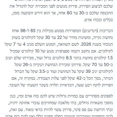
שלכם לביצוע הפירוק. פירוק מנועים לפני המכירה יכול להגדיל את
ההכנסה שלכם ב-30 עד 80 אחוז, אך הוא דורש השקעה בזמן,
בכלים ובכוח אדם.
הכריכות (וינדינגים) המופרדות ממנוע מכילות בין 85 ל-98 אחוז
נחושת נקייה, ומשיגות מחיר של 22 עד 30 שקל לקילוגרם בשוק
הנוכחי בשנת 2026. לשם השוואה, המנוע השלם מניב 4 עד 7 שקל
לקילוגרם. אם נחשב דוגמה ספציפית: מנוע של 10 קילוגרם שמכיל
1.5 קילוגרם נחושת בתוך 8.5 קילוגרם ברזל ועוד, מכירתו שלם תניב
כ-50 עד 70 שקל. פירוקו ומכירת הנחושת הנקייה ב-26 שקל
לקילוגרם יניב 39 שקל על הנחושת ועוד כ-3.5 שקל על הברזל
הנותר, בסך הכל כ-42 שקל לפני עלות העבודה. במקרה זה, אם
הפירוק לוקח רבע שעה, הכדאיות תלויה בשכר השעתי של העובד.
לספקים מסחריים עם כמויות גדולות שיש להם כוח אדם זמין, כגון
מוסכי משאיות גדולים, בתי מלאכה שמחזיקים עובדי אחזקה ידנית,
ובתי חרושת עם פס פינוי, פירוק עשוי להיות כדאי מאוד. עם זאת,
לרוב הספקים שמוכרים מנועים כחלק מפינוי כללי ואין להם כוח אדם