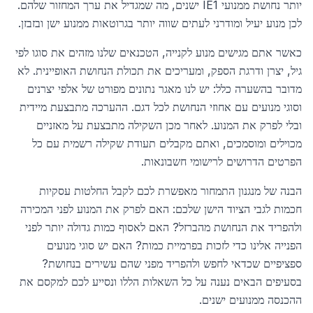
יותר נחושת ממנועי IE1 ישנים, מה שמגדיל את ערך המחזור שלהם.
לכן מנוע יעיל ומודרני לעתים שווה יותר בגרוטאות ממנוע ישן ובזבזן.
כאשר אתם מגישים מנוע לקנייה, הטכנאים שלנו מזהים את סוגו לפי
גיל, יצרן ודרגת הספק, ומעריכים את תכולת הנחושת האופיינית. לא
מדובר בהשערה כלל: יש לנו מאגר נתונים מפורט של אלפי יצרנים
וסוגי מנועים עם אחוזי הנחושת לכל דגם. ההערכה מתבצעת מיידית
ובלי לפרק את המנוע. לאחר מכן השקילה מתבצעת על מאזניים
מכוילים ומוסמכים, ואתם מקבלים תעודת שקילה רשמית עם כל
הפרטים הדרושים לרישומי חשבונאות.
הבנה של מנגנון התמחור מאפשרת לכם לקבל החלטות עסקיות
חכמות לגבי הציוד הישן שלכם: האם לפרק את המנוע לפני המכירה
ולהפריד את הנחושת מהברזל? האם לאסוף כמות גדולה יותר לפני
הפנייה אלינו כדי לזכות בפרמיית כמות? האם יש סוגי מנועים
ספציפיים שכדאי לחפש ולהפריד מפני שהם עשירים בנחושת?
בסעיפים הבאים נענה על כל השאלות הללו ונסייע לכם למקסם את
ההכנסה ממנועים ישנים.