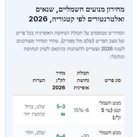
מחירון מנועים חשמליים, שנאים
ואלטרנטורים לפי קטגוריה, 2026
המחירים מבוססים על תכולת הנחושת האופיינית בכל פריט
ועל מצב הפריט (שלם מול מפורק). טווחי המחיר מעודכנים
לשנת 2026 ועשויים להשתנות בהתאם לשוק הנחושת
הגלובלי.
תכולת
מחיר
סוג פריט
נחושת
לק"ג
הערות
אופיינית
2026
מנוע חשמלי
3–5
שלם, ברזל
קטן (עד 5
8–15%
₪
ונחושת יחד
ק"ג)
מנוע חשמלי
שלם, תלוי
4–6
10–