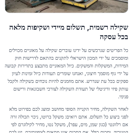
שקילה רשמית, תשלום מיידי ושקיפות מלאה
בכל עסקה
כל הפריטים שנרכשים על ידינו עוברים שקילה על מאזניים מכוילים
ומוסמכים על ידי המכון הישראלי לתקנים בהתאם לדרישות חוק
המידות, המשקלות והמשקים. כיול המאזניים מתבצע בתדירות קבועה
על ידי גוף מוסמך חיצוני, ואנחנו שומרים תעודות כיול זמינות לעיון
ספקים בכל עת שנדרש. אתם מוזמנים להיות נוכחים בשקילה ולקבל
עותק פיזי ודיגיטלי של תעודת השקילה לצורכי חשבונאות ורישום
פנימי.
לאחר השקילה, מחיר הקנייה הסופי מחושב ומוצג לכם בפירוט מלא
לפני ביצוע כל תשלום. אתם רואים: משקל ברוטו, ניכוי תכולה זרה
אם רלוונטי (כגון שמן, מים, עפר), משקל נטו, מחיר לקילוגרם לפי
קטגוריה, וסכום כולל. אם הסכום אינו מתאים לציפיותיכם, יש לכם