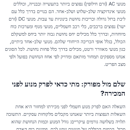
מנועי AC (זרם חילופין) נפוצים ביותר בתעשייה ובבנייה, וכוללים
מנועי אינדוקציה שלב-שלוש ושלב-אחד. הם בנויים בדרך כלל עם
ליבת ברזל גדולה וכריכות נחושת בינוניות עד עבות. מנועי DC (זרם
ישר) נפוצים ברכבים, כלי רכב חשמליים, מנועי מנוף ומערכות כוח
מיוחדות, ובדרך כלל מכילים יחס נחושת גבוה יותר ביחס למשקלם
הכולל, בגלל אופי הכריכה הייחודי שלהם. מנועי שלב-אחד ביתיים,
כגון מנועי מאוורר ורטט, מכילים בדרך כלל פחות נחושת. לכל הסוגים
אנחנו מספקים תמחור מותאם ומדויק לפי אחוז הנחושת בפועל ולפי
מצב הפריט.
שלם מול מפורק: מתי כדאי לפרק מנוע לפני
המכירה?
השאלה האם לפרק מנוע חשמלי לפני מכירתו למחזור היא אחת
השאלות הנפוצות ביותר שאנחנו מקבלים מלקוחות עסקיים. התשובה
תלויה בשלושה גורמים עיקריים: גודל המנוע וכמות הנחושת שהוא
מכיל, הכמות הכוללת של מנועים שיש לכם, וזמינות כוח האדם