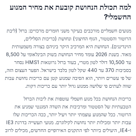
למה תכולת הנחושת קובעת את מחיר המנוע
החשמלי?
מנועים חשמליים מורכבים בעיקר משני חומרים מרכזיים: ברזל (ליבת
הרוטור והסטטור, הגוף החיצוני) ונחושת (כריכות הסלילים,
הוינדינגים). הנחושת היא המרכיב היקר ביניהם בצורה משמעותית
מאוד. בשנת 2026 עומד מחיר הנחושת בשוק הבינלאומי על 8,500
עד 10,500 דולר לטון מטרי, בעוד ברזל גרוטאות HMS1 נסחר
בסביבות 370 עד 440 שקל לטון בלבד בישראל. הפער העצום הזה,
של פי עשרים ויותר, הוא הסיבה שמנוע קטן עם כריכות נחושת עבות
שווה לעתים פי שלושה ממנוע גדול יותר עם כריכות דקות.
כריכות הנחושת בכל מנוע חשמלי עוטפות את ליבות הברזל
הטבעתיות של הסטטור ומרכיבות את השדה המגנטי שמניע את
הרוטור. ככל שהמנוע עוצמתי יותר ויעיל יותר, ככה הכריכות שלו
עבות יותר ומכילות יותר נחושת לקילוגרם. מנועי תעשייה בדרגת IE3
ו-IE4, היעילים ביותר לפי התקנים האירופיים החדשים, מכילים לרוב