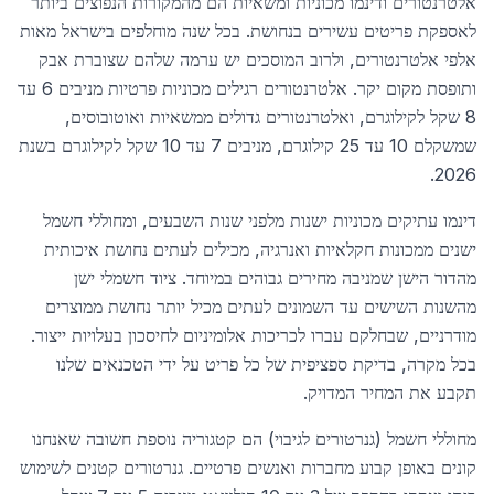
אלטרנטורים ודינמו מכוניות ומשאיות הם מהמקורות הנפוצים ביותר
לאספקת פריטים עשירים בנחושת. בכל שנה מוחלפים בישראל מאות
אלפי אלטרנטורים, ולרוב המוסכים יש ערמה שלהם שצוברת אבק
ותופסת מקום יקר. אלטרנטורים רגילים מכוניות פרטיות מניבים 6 עד
8 שקל לקילוגרם, ואלטרנטורים גדולים ממשאיות ואוטובוסים,
שמשקלם 10 עד 25 קילוגרם, מניבים 7 עד 10 שקל לקילוגרם בשנת
2026.
דינמו עתיקים מכוניות ישנות מלפני שנות השבעים, ומחוללי חשמל
ישנים ממכונות חקלאיות ואנרגיה, מכילים לעתים נחושת איכותית
מהדור הישן שמניבה מחירים גבוהים במיוחד. ציוד חשמלי ישן
מהשנות השישים עד השמונים לעתים מכיל יותר נחושת ממוצרים
מודרניים, שבחלקם עברו לכריכות אלומיניום לחיסכון בעלויות ייצור.
בכל מקרה, בדיקת ספציפית של כל פריט על ידי הטכנאים שלנו
תקבע את המחיר המדויק.
מחוללי חשמל (גנרטורים לגיבוי) הם קטגוריה נוספת חשובה שאנחנו
קונים באופן קבוע מחברות ואנשים פרטיים. גנרטורים קטנים לשימוש