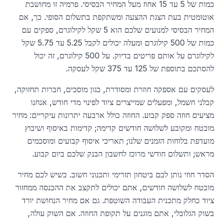
כמות של 5 עד 15 אחוז מעל המחיר הבסיסי. פרמיה זו מחושבת
אוטומטית בעת הצגת ההצעה ומשתקפת בתשלום הסופי. כך, אם
המחיר הבסיסי למנועים שלכם הוא 5 שקל לקילוגרם, ספקים עם
כמות של 500 קילוגרם ומעלה יכולים לקבל 5.25 עד 5.75 שקל
לקילוגרם על אותם פריטים בדיוק. על 500 קילוגרם, זה יכול
להסתכם בתוספת של 125 עד 375 שקל לעסקה.
לעסקים עם אספקה חוזרת ומסודרת, כגון מוסכים, חברות תחזוקה,
קבלני חשמל, ומפעלים שמייצרים ציוד לפינוי מדי חודש, אנחנו
מציעים חוזה ספק קבוע. החוזה כולל ארבעה יתרונות עיקריים: מחיר
מובטח ומקובע לשלושה חודשים קדימה; קדימות באיסוף ושיבוץ
מועדפת בלוחות הזמנים שלנו; תאריכי איסוף קבועים ומוסכמים
מראש; ותשלום חודשי מרוכז לחשבון הבנק שלכם ביום קבוע.
הסדר חוזי נותן לכם ביטחון תזרימי ותכנוני חשוב. כשיש לכם מחיר
מובטח לשלושה חודשים, אתם יכולים לתקצב את ההכנסה ממחזור
ציוד כחלק מתכנית העבודה השוטפת. גם אם מחיר הנחושת יורד
בשוק הגלובלי, אתם מוגנים על תקופת החוזה. אם השוק עולה,