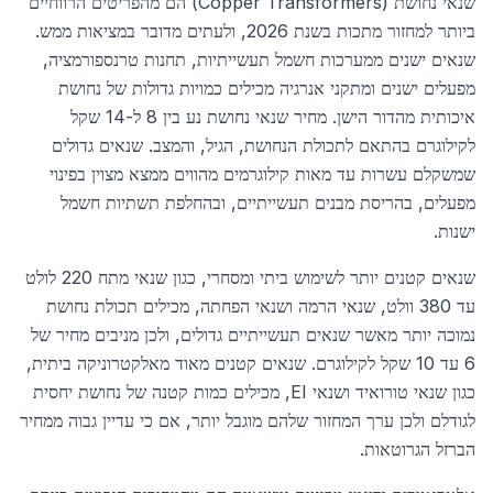
שנאי נחושת (Copper Transformers) הם מהפריטים הרווחיים
ביותר למחזור מתכות בשנת 2026, ולעתים מדובר במציאות ממש.
שנאים ישנים ממערכות חשמל תעשייתיות, תחנות טרנספורמציה,
מפעלים ישנים ומתקני אנרגיה מכילים כמויות גדולות של נחושת
איכותית מהדור הישן. מחיר שנאי נחושת נע בין 8 ל-14 שקל
לקילוגרם בהתאם לתכולת הנחושת, הגיל, והמצב. שנאים גדולים
שמשקלם עשרות עד מאות קילוגרמים מהווים ממצא מצוין בפינוי
מפעלים, בהריסת מבנים תעשייתיים, ובהחלפת תשתיות חשמל
ישנות.
שנאים קטנים יותר לשימוש ביתי ומסחרי, כגון שנאי מתח 220 לולט
עד 380 וולט, שנאי הרמה ושנאי הפחתה, מכילים תכולת נחושת
נמוכה יותר מאשר שנאים תעשייתיים גדולים, ולכן מניבים מחיר של
6 עד 10 שקל לקילוגרם. שנאים קטנים מאוד מאלקטרוניקה ביתית,
כגון שנאי טורואיד ושנאי EI, מכילים כמות קטנה של נחושת יחסית
לגודלם ולכן ערך המחזור שלהם מוגבל יותר, אם כי עדיין גבוה ממחיר
הברזל הגרוטאות.