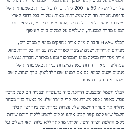
חשמליים על בסיס קבוע ושוטף. מנוע מעלית שעבר את גיל השימוש
שלו יכול לשקול 50 עד 200 קילוגרם ולהכיל כמויות משמעותיות של
נחושת. חברות תחזוקה שמשרתות מאות מעליות בכל רחבי הארץ
מייצרות מנועים לפינוי כל חודש. אנחנו מגיעים לבניין, מוציאים את
המנוע מחדר המכונות, ומשלמים על המקום ביום האיסוף.
קבלני HVAC וחברות מיזוג אוויר מחזיקים מנועי קומפרסורים,
מפוחים ואוויריות ישנים שצוברו לאורך שנות עבודה. כל יחידת מיזוג
אוויר מסחרית מכילה מנוע קומפרסור ומנוע מאוורר. חברות HVAC
שמחליפות מאות יחידות בשנה מייצרות כמויות משמעותיות של
מנועים ישנים לפינוי. גם אם המנוע שבור לחלוטין, ערך הנחושת שבו
נשמר ואנחנו קונים אותו.
קבלני חשמל המבצעים החלפת ציוד בתעשייה ובבנייה הם ספק מרכזי
נוסף. כאשר מפעל משדרג את קווי הייצור שלו, או כאשר בניין מסחרי
מחליף את מערך החשמל שלו, נוצרות כמויות של ציוד ישן. קבלני
חשמל שיש להם קשר קבוע איתנו יכולים להציע ללקוחותיהם שירות
מלא: החלפת הציוד הישן, הסרתו מהאתר ללא עלות, ואף תשלום על