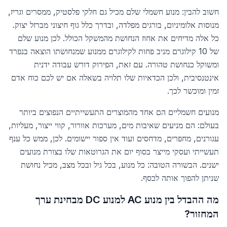
חשוב להבין: מנוע חשמלי שלם מכיל גם חלקי פלסטיק, ממסרים וגריז,
מנוסות אלומיניום, בורגים מפלדה, ובדרך כלל גוף חיצוני מברזל יצוק.
כל אלה מדיחים את אחוז הנחושת מהמשקל הכולל. לכן מנוע שלם
של 10 קילוגרם מניב פחות לקילוגרם ממנוע שמנחושתו הוצאה בנפרד
ומשוקל כנחושת טהורה. עם זאת, הפירוק דורש עבודה ידנית
אינטנסיבית, ולכן הכדאיות שלו תלויה בשאלה אם יש לכם כוח אדם
זמין ומוכשר לכך.
מנועים חשמליים הם אחד מהמוצרים התעשייתיים הנפוצים ביותר
בעולם: הם מניעים שאיבות מים, מערכות אוורור, קווי ייצור, מעליות,
עגורנים, מחפרים, מדחסים ועוד אין ספור יישומים. לכן, ממש כל ענף
תעשייתי ועסקי מייצר בסוף יום את הגרוטאות שלו בצורת מנועים
ישנים. הבשורה הטובה: כל מנוע, בכל גיל ובכל מצב, מכיל נחושת
שניתן להפוך אותה לכסף.
מה ההבדל בין מנוע AC למנוע DC מבחינת ערך
המחזור?