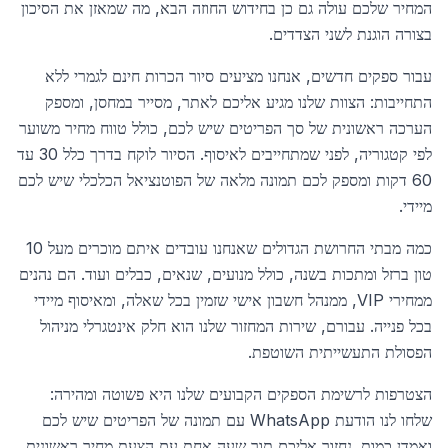
המחיר שלכם עולה גם כן בחידוש החוזה הבא, מה שמאזן את הסיכון
בצורה הוגנת לשני הצדדים.
עבור ספקים חדשים, אנחנו מציעים סיור הכרות חינם לגמרי ללא
התחייבות: הצוות שלנו מגיע אליכם לאתר, מסייר במחסן, ומספק
הערכה ראשונית של סך הפריטים שיש לכם, כולל טווח מחיר משוער
לפי קטגוריה, לפני שמתחייבים לאיסוף. הסיור לוקח בדרך כלל 30 עד
60 דקות ומספק לכם תמונה מלאה של הפוטנציאל הכלכלי שיש לכם
מיידי.
כמה מבתי החרושת הגדולים שאנחנו עובדים איתם מוכרים מעל 10
טון ברזל ומתכות בשנה, כולל מנועים, שנאים, כבלים ועוד. הם נהנים
ממחירי VIP, ממנהל חשבון אישי שזמין בכל שאלה, ומאיסוף מיידי
בכל פנייה. עבורם, שירות המחזור שלנו הוא חלק אינטגרלי מניהול
הפסולת התעשייתית השוטפת.
הצטרפות לרשימת הספקים הקבועים שלנו היא פשוטה ומהירה:
שלחו לנו הודעת WhatsApp עם תמונה של הפריטים שיש לכם
ואמדן כמות. נחזור אליכם תוך שעה אחת עם הצעת מחיר ראשונית