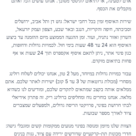
אדם לטעינה, או לתיאום לוגיסטי מסובך. אנחנו עושים הכל ואתם
מקבלים את הכסף.
שירות האיסוף זמין בכל רחבי ישראל: גוש דן ותל אביב, ירושלים
וסביבתה, חיפה והקריות, הנגב ובאר שבע, הצפון ועמק יזרעאל,
השרון ואזור נתניה, ועוד. זמן ההגעה הממוצע מיום ההזמנה עד ביצוע
האיסוף הוא 24 עד 48 שעות בימי חול. לכמויות גדולות ודחופות,
כגון פינוי אתר, ניתן לתאם איסוף אקספרס תוך 24 שעות או אף
פחות בתיאום מוקדם.
עבור כמויות גדולות במיוחד, מעל 2 טון, אנחנו יכולים לשלוח רולינג
מסחרי (מכולת גרוטאות של 3 עד 5 קוב) ישירות לאתר שלכם. אתם
ממלאים אותה בקצב שמתאים לתקדים שלכם, ומודיעים לנו כשהיא
מלאה. אנחנו בוחרים נוח ומחליפים ברולינג ריק. זה פתרון אידיאלי
לבתי חרושת בפינוי, פרויקטי הריסה גדולים, ולמפעלים שמצברים
ציוד לאורך מספר שבועות.
הצוות שלנו מיומן ומנוסה בפינוי מנועים ממקומות קשים ומוגבלי גישה:
חדרי מכונות תת-קרקעיים שדורשים ירידה עם ציוד, גגות בנינים