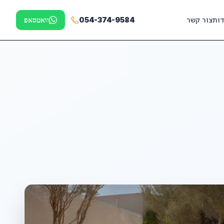
דות
צור קשר
054-374-9584
וואטסאפ