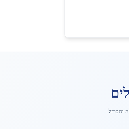
ים
ה והברזל