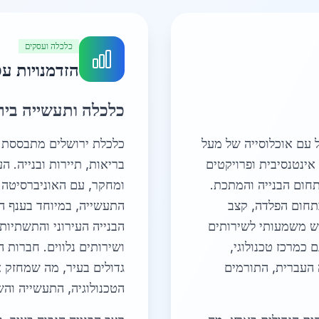
כלכלה ועסקים
הזדמנויות ע
כלכלה ותעשייה ביר
ל עם אוכלוסייה של מעל
כלכלת ירושלים מתבססת על
יה אינטנסיבית ופרויקטים
בריאות, תיירות ובנייה. 
תחום הבנייה והמתכת.
ומחקר, עם האוניברסיטה 
תחום הפלדה, קצב
התעשייה, במיוחד בענף ה
וש משמעותי לשירותים
הבנייה העירוני והתשתיו
כמרכז טכנולוגי,
ושירותים נלווים. חברות ה
ה העברית, התורמים
גדולים בעיר, מה שמחזק א
הטכנולוגיה, התעשייה והש