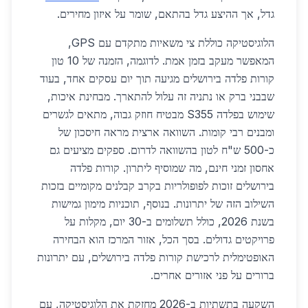
גדל, אך ההיצע גדל בהתאם, שומר על איזון מחירים.
הלוגיסטיקה כוללת צי משאיות מתקדם עם GPS,
המאפשר מעקב בזמן אמת. לדוגמה, הזמנה של 10 טון
קורות פלדה בירושלים מגיעה תוך יום עסקים אחד, בעוד
שבבני ברק או נתניה זה עלול להתארך. מבחינת איכות,
שימוש בפלדה S355 מבטיח חוזק גבוה, מתאים לגשרים
ומבנים רבי קומות. השוואה ארצית מראה חיסכון של
כ-500 ש"ח לטון בהשוואה לדרום. ספקים מציעים גם
אחסון זמני חינם, מה שמוסיף ליתרון. קורות פלדה
בירושלים זוכות לפופולריות בקרב קבלנים מקומיים בזכות
השילוב הזה של יתרונות. בנוסף, תוכניות מימון גמישות
בשנת 2026, כולל תשלומים ב-30 יום, מקלות על
פרויקטים גדולים. בסך הכל, אזור המרכז הוא הבחירה
האופטימלית לרכישת קורות פלדה בירושלים, עם יתרונות
ברורים על פני אזורים אחרים.
השקעה בתשתיות ב-2026 מחזקת את הלוגיסטיקה, עם