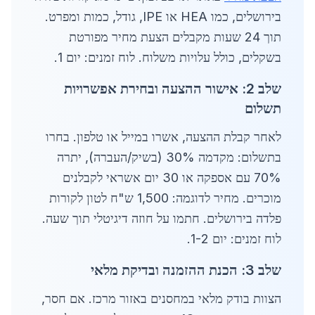
בירושלים, כמו HEA או IPE, גודל, כמות ומפרט.
תוך 24 שעות מקבלים הצעת מחיר מפורטת
בשקלים, כולל עלויות משלוח. לוח זמנים: יום 1.
שלב 2: אישור ההצעה ובחירת אפשרויות
תשלום
לאחר קבלת ההצעה, אשרו במייל או טלפון. בחרו
בתשלום: מקדמה 30% (בשיק/העברה), יתרה
70% עם אספקה או 30 יום אשראי לקבלנים
מוכרים. מחיר לדוגמה: 1,500 ש"ח לטון לקורות
פלדה בירושלים. חתמו על חוזה דיגיטלי תוך שעה.
לוח זמנים: יום 1-2.
שלב 3: הכנת ההזמנה ובדיקת מלאי
הצוות בודק מלאי במחסנים באזור מרכז. אם חסר,