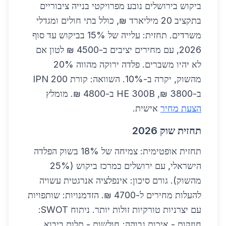
ביקוש בירושלים נובע מפרויקטי בנייה ציבוריים
בתקציב 20 מיליארד ₪, כולל בתי חולים ומגדלי
משרדים. תחזית: עלייה של 15% בביקוש עד סוף
2026, עם מחירים יציבים ב-4500 ₪ לטון אם
לא יהיו משברים. פלדה ירוקה מהווה 20%
מהשוק, יקרה ב-10%. השוואה: קורת IPN 200
ב-3800 ₪, HE 300B ב-4800 ₪. מומלץ
הצעת מחיר
אישית.
תחזית שוק 2026
תחזית אופטימית: צמיחה של 18% בשוק הפלדה
הישראלי, עם ירושלים כמרכז ביקוש (25%
מהשוק). גורם סיכון: אינפלציה אנרגטית עשויה
להעלות מחירים ל-4700 ₪. הזדמנויות: שותפויות
עם יצרניות טורקיות זולות יותר. ניתוח SWOT:
חוזקות - איכות גבוהה; חולשות - תלות ביבוא.