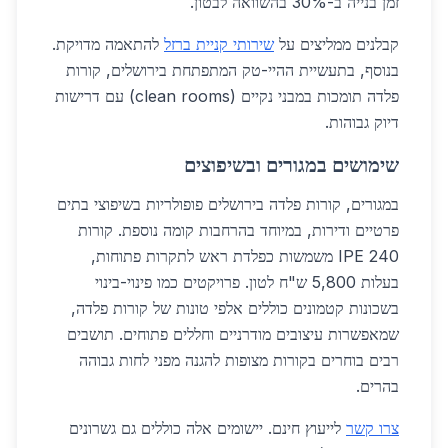
זמן בנייה ב-30% בהשוואה לבטון.
קבלנים ממליצים על
שירותי קניית ברזל
להתאמה מדויקת.
בנוסף, בתעשיית ההיי-טק המתפתחת בירושלים, קורות
פלדה תומכות במבני נקיים (clean rooms) עם דרישות
דיוק גבוהות.
שימושים במגורים ובשיפוצים
במגורים, קורות פלדה בירושלים פופולריות בשיפוצי בתים
פרטיים ודירות, במיוחד בהרחבות קומה נוספת. קורות
IPE 240 משמשות כפלדת ראש לתקרות פתוחות,
בעלות 5,800 ש"ח לטון. פרויקטים כמו פינוי-בינוי
בשכונות קטמונים כוללים אלפי טונות של קורות פלדה,
שמאפשרות עיצובים מודרניים וחללים פתוחים. תושבים
רבים בוחרים בקורות מצופות להגנה מפני לחות גבוהה
בהרים.
צרו קשר
לייעוץ חינם. יישומים אלה כוללים גם גשרונים