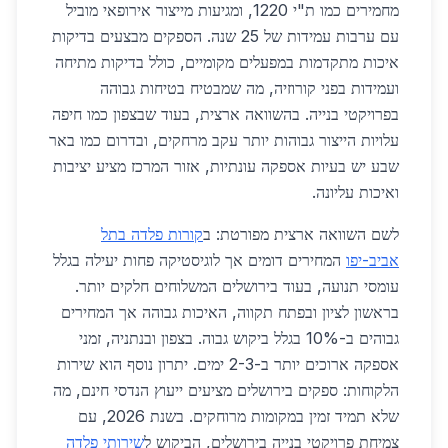
מחמירים כמו ת"י 1220, ומגיעות מייצור אירופאי מוביל
עם ערבות עמידות של 25 שנה. הספקים מבצעים בדיקות
איכות מתקדמות במפעלים מקומיים, כולל בדיקות מתיחה
ועמידות בפני קורוזיה, מה שמבטיח בטיחות גבוהה
בפרויקטי בנייה. בהשוואה ארצית, בעוד שבצפון כמו חיפה
עלויות הייצור גבוהות יותר עקב מרחקים, ובדרום כמו באר
שבע יש בעיות אספקה עונתיות, אזור המרכז מציע יציבות
ואיכות עליונה.
לשם השוואה ארצית מפורטת: ב
קורות פלדה בתל
אביב-יפו
המחירים דומים אך לוגיסטיקה פחות יעילה בגלל
עומסי תנועה, בעוד בירושלים המשלוחים חלקים יותר.
בראשון לציון ובפתח תקווה, האיכות גבוהה אך המחירים
גבוהים ב-10% בגלל ביקוש גבוה. בצפון ובנתניה, זמני
אספקה ארוכים יותר ב-2-3 ימים. יתרון נוסף הוא שירות
הלקוחות: ספקים בירושלים מציעים ייעוץ הנדסי חינם, מה
שלא תמיד זמין במקומות מרוחקים. בשנת 2026, עם
צמיחת פרויקטי בנייה בירושלים, הביקוש ל
שירותי פלדה