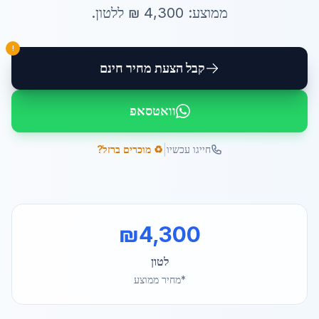
ממוצע:
4,300
₪ ל
לטון
.
!
קבל הצעת מחיר חינם
וואטסאפ
|
חייגו עכשיו
♻️ מוכרים ברזל?
₪
4,300
לטון
*מחיר ממוצע