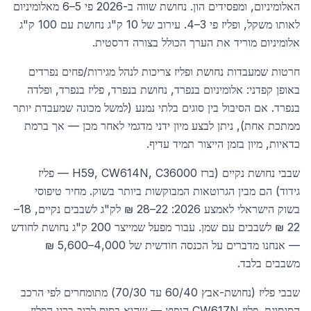
האלומיניום, ומפסידים הון. נחושת שווה ב-2026 פי 5–6 מאלומיניום
לאותו משקל, ופליז פי 3–4. עירוב של 10 ק"ג נחושת עם 100 ק"ג
אלומיניום מוריד את הערך הכולל בצורה דרסטית.
חרטות שמעבדות נחושת ופליז צריכות לנהל מגירות/פחים נפרדים
באופן קפדני: אלומיניום בנפרד, נחושת בנפרד, פליז בנפרד, ופלדה
בנפרד. אם הסיבול בין סוגים בלתי נמנע (למשל מכונה שמעבדת יותר
ממתכת אחת), ניתן לבצע מיון ידני מדגמי לאחר מכן — אך ברמת
כדאיות, מיון בזמן הייצור תמיד עדיף.
שבבי נחושת נקיים (ברז H59, CW614N, C36000 — פליז
גידוד) הם מבין הגרוטאות המבוקשות ביותר בשוק. מחיר טיפוסי
בשוק הישראלי לאמצע 2026: 22–28 ₪ לק"ג לשבבים נקיים, 18–
22 ₪ לשבבים עם שמן. עבור מפעל שמייצר 200 ק"ג נחושת לחודש
— אנחנו מדברים על הכנסה חודשית של 4,000–5,600 ₪
משבבים בלבד.
שבבי פליז (נחושת-אבץ 60/40 עד 70/30) מתומחרים לפי הרכב
הסגסוגת. פליז CW617N הנפוץ — שהוא בסיס לרוב ברגי הפליז