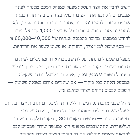
חשוב להבין את הצד העסקי: מפעל שמנהל הסכם מסגרת לפינוי
שבבים יכול לתכנן את תקציבו הכולל בצורה טובה יותר. הכנסת
שבבים הופכת לסעיף 'הכנסות אחרות' בדוח הרווח וההפסד, ולא
לסעיף 'הוצאות פינוי'. עבור מפעל שמייצר 1,000 ק"ג אלומיניום
לחודש בממוצע, מדובר בהכנסה שנתית של 40,000–60,000 ₪
— כסף שיכול לממן ציוד, תחזוקה, או פשוט לשפר את הרווחיות.
מפעלים שמנהלים נתוני פסולת שבבים לאורך זמן מגלים לעיתים
תובנות ייצוריות יקרות: כמה שבבים מדי פריט, כמה חיתוך 'נבלע'
בניגוד לחישובי CAD/CAM, ואיפה ניתן לייעל. נתוני השקילה
שמספק הקונה בכל ביקור — אם שומרים אותם בטבלה פשוטה —
הופכים לבסיס נתונים ייצורי שחינם אין.
ניהול שבבי מתכת נכון משדר ללקוחות ולמבקרים תרבות ייצור בוגרת.
מפעל שיש בו מכלים מסומנים לפי סוג מתכת, בקרה על כמויות
ותיעוד הכנסות — מרשים ביקורות ISO, ביקורות לקוח, וביקורות
רגולטוריות. קונה שבבים מקצועי הוא למעשה שותף שמסייע לכם
להראות שאתם מנהלים את כל היבטי הייצור בצורה אחראית