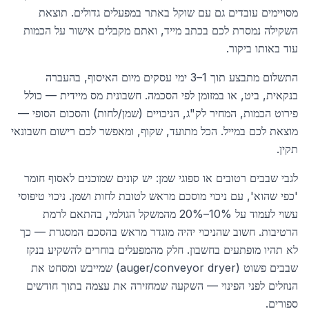
מסויימים עובדים גם עם שוקל באתר במפעלים גדולים. תוצאת
השקילה נמסרת לכם בכתב מייד, ואתם מקבלים אישור על הכמות
עוד באותו ביקור.
התשלום מתבצע תוך 1–3 ימי עסקים מיום האיסוף, בהעברה
בנקאית, ביט, או במזומן לפי הסכמה. חשבונית מס מיידית — כולל
פירוט הכמות, המחיר לק"ג, הניכויים (שמן/לחות) והסכום הסופי —
מוצאת לכם במייל. הכל מתועד, שקוף, ומאפשר לכם רישום חשבונאי
תקין.
לגבי שבבים רטובים או ספוגי שמן: יש קונים שמוכנים לאסוף חומר
'כפי שהוא', עם ניכוי מוסכם מראש לטובת לחות ושמן. ניכוי טיפוסי
עשוי לעמוד על 10%–20% מהמשקל הגולמי, בהתאם לרמת
הרטיבות. חשוב שהניכוי יהיה מוגדר מראש בהסכם המסגרת — כך
לא תהיו מופתעים בחשבון. חלק מהמפעלים בוחרים להשקיע בנקז
שבבים פשוט (auger/conveyor dryer) שמייבש ומסחט את
הנוזלים לפני הפינוי — השקעה שמחזירה את עצמה בתוך חודשים
ספורים.