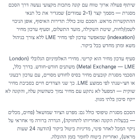
שיתוף פעולה ארוך טווח עם קונה מתכות מקצועי נעשה דרך הסכם
מסגרת — מסמך קצר (1–2 עמודים) שמגדיר את כל תנאי
ההתקשרות מראש. הסכם טוב כולל: תדירות האיסוף, אופן הניכוי
לשמן/לחות, שיטת השקילה, מועד התשלום, וסעיף עדכון מחיר
(indexation) שמאפשר עדכון לפי מחיר LME ללא צורך בניהול
משא ומתן מחדש בכל ביקור.
סעיף עדכון מחיר הוא קריטי. מחירי האלומיניום הגלובלי (London
Metal Exchange — LME) משתנים חודש-חודש. בדרך כלל,
הסכמי מסגרת קובעים מחיר בסיס לחודש מסויים, עם עדכון רבעוני
או חצי-שנתי לפי ממוצע LME. כך שני הצדדים חיים בסביבת מחיר
שוקית — המפעל לא נתקע עם מחיר נמוך כשהשוק עלה, והקונה לא
ייקח סיכון בלתי מגוון.
הסכם מסגרת טיפוסי כולל גם: מפרט הציוד שמושאל (פחים, מכלים
— בבעלות הקונה ואחריותו לתחזוקה), הגדרה ברורה מי אחראי על
ניקוי המכל לאחר פינוי, מדיניות ביטול ביקור (הודעה 24 שעות
מראש), ואחריות ביטוח לחומר בזמן ההובלה.