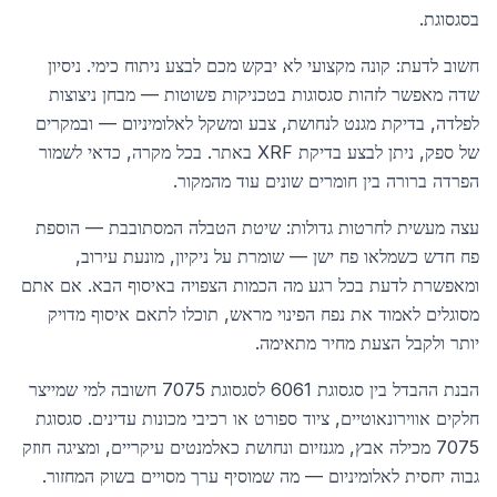
בסגסוגת.
חשוב לדעת: קונה מקצועי לא יבקש מכם לבצע ניתוח כימי. ניסיון
שדה מאפשר לזהות סגסוגות בטכניקות פשוטות — מבחן ניצוצות
לפלדה, בדיקת מגנט לנחושת, צבע ומשקל לאלומיניום — ובמקרים
של ספק, ניתן לבצע בדיקת XRF באתר. בכל מקרה, כדאי לשמור
הפרדה ברורה בין חומרים שונים עוד מהמקור.
עצה מעשית לחרטות גדולות: שיטת הטבלה המסתובבת — הוספת
פח חדש כשמלאו פח ישן — שומרת על ניקיון, מונעת עירוב,
ומאפשרת לדעת בכל רגע מה הכמות הצפויה באיסוף הבא. אם אתם
מסוגלים לאמוד את נפח הפינוי מראש, תוכלו לתאם איסוף מדויק
יותר ולקבל הצעת מחיר מתאימה.
הבנת ההבדל בין סגסוגת 6061 לסגסוגת 7075 חשובה למי שמייצר
חלקים אווירונאוטיים, ציוד ספורט או רכיבי מכונות עדינים. סגסוגת
7075 מכילה אבץ, מגנזיום ונחושת כאלמנטים עיקריים, ומציגה חוזק
גבוה יחסית לאלומיניום — מה שמוסיף ערך מסויים בשוק המחזור.