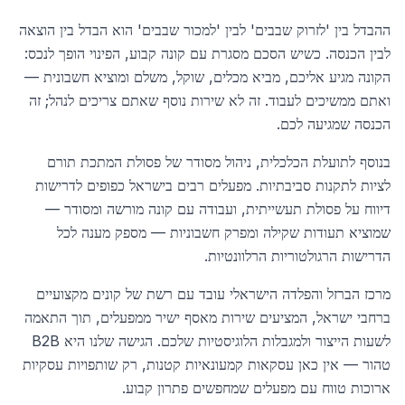
ההבדל בין 'לזרוק שבבים' לבין 'למכור שבבים' הוא הבדל בין הוצאה
לבין הכנסה. כשיש הסכם מסגרת עם קונה קבוע, הפינוי הופך לנכס:
הקונה מגיע אליכם, מביא מכלים, שוקל, משלם ומוציא חשבונית —
ואתם ממשיכים לעבוד. זה לא שירות נוסף שאתם צריכים לנהל; זה
הכנסה שמגיעה לכם.
בנוסף לתועלת הכלכלית, ניהול מסודר של פסולת המתכת תורם
לציות לתקנות סביבתיות. מפעלים רבים בישראל כפופים לדרישות
דיווח על פסולת תעשייתית, ועבודה עם קונה מורשה ומסודר —
שמוציא תעודות שקילה ומפרק חשבוניות — מספק מענה לכל
הדרישות הרגולטוריות הרלוונטיות.
מרכז הברזל והפלדה הישראלי עובד עם רשת של קונים מקצועיים
ברחבי ישראל, המציעים שירות מאסף ישיר ממפעלים, תוך התאמה
לשעות הייצור ולמגבלות הלוגיסטיות שלכם. הגישה שלנו היא B2B
טהור — אין כאן עסקאות קמעונאיות קטנות, רק שותפויות עסקיות
ארוכות טווח עם מפעלים שמחפשים פתרון קבוע.