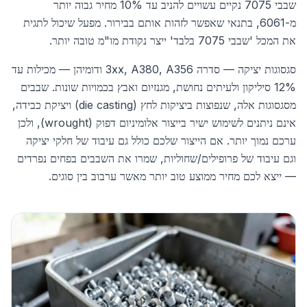
שבבי 7075 נקיים עשויים להניב עד 10% מחיר גבוה יותר
מ-6061, בתנאי שאפשר לזהות אותם בבירור. מפעל שיכול לתגית
את המכל 'שבבי 7075 בלבד' ייצר נקודת מו"מ טובה יותר.
סגסוגות יציקה — סדרה 3xx, A380, A356 ודומיהן — מכילות עד
12% סיליקון ולעיתים נחושת, מגנזיום ואבץ בכמויות שונות. שבבים
מסגסוגות אלה, שנפוצות ביציקות לחץ (die casting) ויציקת כבידה,
אינם ניתנים לשימוש ישיר בייצור אלומיניום דפוק (wrought), ולכן
ערכם נמוך יותר. אם הייצור שלכם כולל גם עיבוד של חלקי יציקה
וגם עיבוד של פרופילים/שחוליות, שמרו את השבבים בפחים נפרדים
— ייצא לכם מחיר ממוצע טוב יותר מאשר ערבוב בין סוגים.