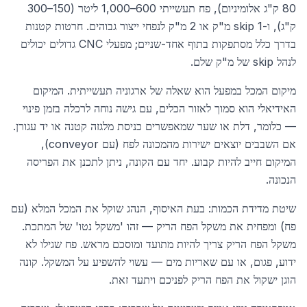
80 ק"ג אלומיניום), פח תעשייתי 600–1,000 ליטר (150–300
ק"ג), ו-skip 1 מ"ק או 2 מ"ק לנפחי ייצור גבוהים. חרטות קטנות
בדרך כלל מסתפקות בתוף אחד-שניים; מפעלי CNC גדולים יכולים
לנהל skip של מ"ק שלם.
מיקום המכל במפעל הוא שאלה של ארגוניה תעשייתית. המיקום
האידיאלי הוא סמוך לאזור הכלים, עם גישה נוחה לרכלה בזמן פינוי
— כלומר, דלת או שער שמאפשרים כניסת מלגזה קטנה או יד עגורן.
אם השבבים יוצאים ישירות מהמכונה לפח (עם conveyor),
המיקום חייב להיות קבוע. יחד עם הקונה, ניתן לתכנן את הפריסה
הנכונה.
שיטת מדידת הכמות: בעת האיסוף, הנהג שוקל את המכל המלא (עם
פח) ומפחית את משקל הפח הריק — זהו 'משקל נטו' של המתכת.
משקל הפח הריק צריך להיות מתועד ומוסכם מראש. פח שגילו לא
ידוע, פגום, או עם שאריות מים — עשוי להשפיע על המשקל. קונה
הוגן ישקול את הפח הריק לפניכם ויתעד זאת.