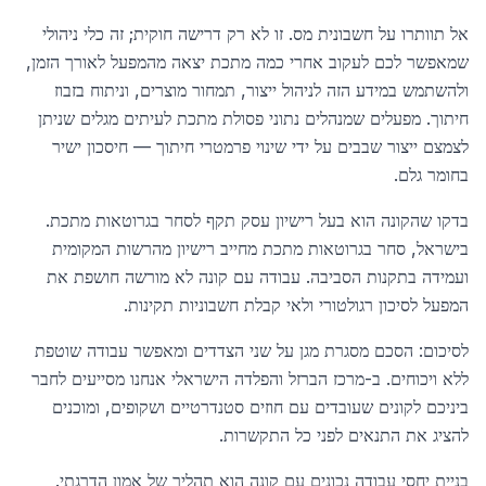
אל תוותרו על חשבונית מס. זו לא רק דרישה חוקית; זה כלי ניהולי
שמאפשר לכם לעקוב אחרי כמה מתכת יצאה מהמפעל לאורך הזמן,
ולהשתמש במידע הזה לניהול ייצור, תמחור מוצרים, וניתוח בזבוז
חיתוך. מפעלים שמנהלים נתוני פסולת מתכת לעיתים מגלים שניתן
לצמצם ייצור שבבים על ידי שינוי פרמטרי חיתוך — חיסכון ישיר
בחומר גלם.
בדקו שהקונה הוא בעל רישיון עסק תקף לסחר בגרוטאות מתכת.
בישראל, סחר בגרוטאות מתכת מחייב רישיון מהרשות המקומית
ועמידה בתקנות הסביבה. עבודה עם קונה לא מורשה חושפת את
המפעל לסיכון רגולטורי ולאי קבלת חשבוניות תקינות.
לסיכום: הסכם מסגרת מגן על שני הצדדים ומאפשר עבודה שוטפת
ללא ויכוחים. ב-מרכז הברזל והפלדה הישראלי אנחנו מסייעים לחבר
ביניכם לקונים שעובדים עם חוזים סטנדרטיים ושקופים, ומוכנים
להציג את התנאים לפני כל התקשרות.
בניית יחסי עבודה נכונים עם קונה הוא תהליך של אמון הדרגתי.