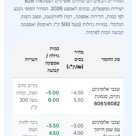
המחירים הבאים הם טווחים אופייניים לעסקאות B2B
ישירות ממפעלים, נכונים לאמצע 2026. המחיר הסופי נקבע
לפי כמות, תדירות אספקה, רמת לחות/שמן, ומצב השוק
הגלובלי. כמויות גדולות (מעל 500 ק"ג לאיסוף) ואספקה
קבועה זוכות לפרמיה.
כמות
מחיר
גדולה /
סוג החומר
בסיס
הערות
אספקה
(₪/ק"ג)
קבועה
נקיים מדם
שבבי אלומיניום
4.50–
5.00–
ושמן, כמות
נקיים, סגסוגת
5.50
6.00
מעל 300
6061/6082
ק"ג
שבבי אלומיניום
ניכוי לחות
3.50–
3.00–
עם שמן חיתוך
ושמן
4.50
4.00