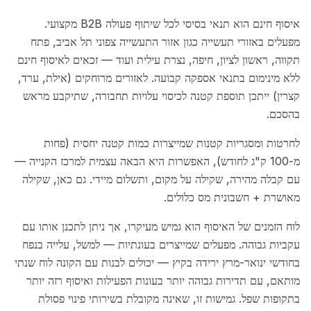
איסוף חינם הוא תנאי בסיסי לכל שיתוף פעולה B2B מקצועי.
מפעלים באזורי תעשייה כגון אזור התעשייה צפוני תל אביב, פתח
תקווה, ראשון לציון, חיפה, נצרת עילית ועוד — זכאים לאיסוף חינם
ללא מינימום בתנאי אספקה קבועה. לאזורים מרוחקים (אילת, ערד,
קצרין) ייתכן תוספת קטנה לכיסוי עלויות תחבורה, שתיקבע מראש
בהסכם.
לחרטות ומסגריות קטנות שמייצרות כמות קטנה יחסית (פחות
מ-100 ק"ג לחודש), האפשרות היא הבאה עצמית למרכז הקנייה —
עם קבלה מהירה, שקילה על מקום, ותשלום מיידי. גם כאן, שקילה
מאושרת + חשבונית מס כלולים.
לוח הזמנים של האיסוף הוא גמיש מעיקרו, אך ניתן לתכנן אותו עם
עקביות גבוהה. מפעלים שמייצרים בעונתיות — למשל, עלייה בנפח
בחודשי ינואר-מרץ ירידה בקיץ — יכולים לבנות עם הקונה לוח שנתי
מותאם, עם תדירות גבוהה יותר בעונות הפעילות ואיסוף רזה יותר
בתקופות שפל. גמישות זו, שאינה מקובלת בשירותי פינוי פסולת