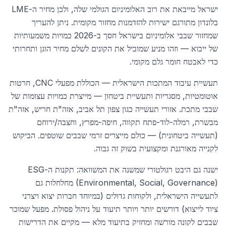
ישראל מייבאת את רוב האלומיניום הגולמי שלה, ולכן מחיר ה-LME
בלונדון מתורגם ישירות להזדמנות מחזור מקומית. ניתן להעריך
שמחזור שבבי אלומיניום בישראל חסך ב-2026 כמויות משמעותיות
של ייבוא — וזהו מניע שמוביל את הקונים לשלם מחיר הוגן ותחרותי
כדי לאבטח חומר גלם מקומי.
תעשיית עיבוד המתכות הישראלית — הכוללת מפעלי CNC, חרטות
אוטומטיות, מסגריות ותעשיית ביטחון — מייצרת כמויות עצומות של
שבבי מתכת. אזורי תעשייה כגון צפון תל אביב, אזה"ת חריש, אזה"ת
מבשרת, רמלה-לוד-פתח תקווה, חיפה-מפרץ, וחצבה/ירוחם
(תעשייה ביטחונית) — כולם מייצרים זרמי שבבים שוטפים. הביקוש
לקנייה מאורגנת ומקצועית בשוק זה גבוה.
ישנה גם היבט רגולטורי שמשנה את המשוואה: תקנות ה-ESG
(Environmental, Social, Governance) מחלחלות גם
לתעשייה הישראלית, ולקוחות גדולים (במיוחד חברות יצוא ויצרני
ציוד לייצוא) דורשים יותר ויותר תיעוד על ניהול פסולת. מפעל שמוכר
שבבים לקונה מורשה ומחזיק בתיעוד מלא — מקיים את הדרישות