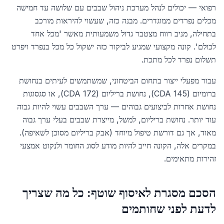
רפואי — יכולים לנהל מערכת ניהול שבבים עם שלושה עד חמישה
מכלים נפרדים ממוגדרים. מבנה כזה, שעשוי להיראות מורכב
בתחילה, מניב רווח מצטבר גדול משמעותית מאשר 'מכל אחד
לכולם'. קונה מקצועי שמגיע לביקור כזה ישקול כל מכל בנפרד ויפרט
תשלום נפרד לכל מתכת.
עבור מפעלי ייצור בתחום הביטחוני, שמשתמשים לעיתים בנחושת
ברומיום (CDA 145), נחושת בריליום (CDA 172), או סגסוגות
נחושת אחרות לביצועים גבוהים — ערך השבבים עשוי להיות גבוה
עוד יותר. נחושת בריליום, למשל, מייצרת שבבים בעלי ערך גבוה
מאוד, אך גם דורשת טיפול מיוחד (אבק בריליום מסוכן לשאיפה).
במקרים אלה, הקונה חייב להיות מודע לסוג החומר ולנקוט אמצעי
זהירות מתאימים.
הסכם מסגרת לאיסוף שוטף: כל מה שצריך
לדעת לפני שחותמים