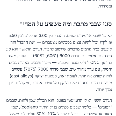
ומסודרת.
סוגי שבבי מתכת ומה משפיע על המחיר
לא כל שבבי אלומיניום שווים. ההבדל בין 3.00 ₪ לק"ג לבין 5.50
₪ לק"ג יכול להיות עצום בסכומים מצטברים — ואת ההבדל הזה
קובעים כמה גורמים מרכזיים שחשוב להכיר. הגורם הראשון הוא סוג
הסגסוגת: אלומיניום סדרת 6000 (6061, 6082) — הנפוץ מאוד
בחיתוך CNC לחלקי מבנה ומכונות — מייצר שבבים באיכות גבוהה
יחסית, עם ערך מחזור טוב. שבבי סדרה 7000 (7075) עשויים
להיות שווים אף יותר. לעומת זאת, סגסוגות יציקה (cast alloys)
מכילות כמויות גבוהות של סיליקון ואלמנטים אחרים, ומקבלות ערך
נמוך יותר.
הגורם השני, ואולי הדומיננטי בפועל, הוא תכולת שמן ולחות. שבבים
'רטובים' — כלומר שבבים ספוגים בנוזל חיתוך (coolant), שמן
גיאור או אמולסיה — יכולים להכיל 10%–30% נוזלים לפי משקל.