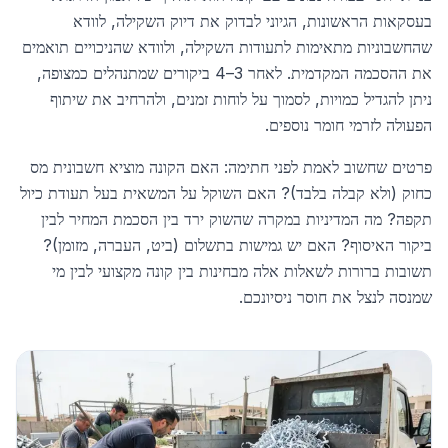
בעסקאות הראשונות, הגיוני לבדוק את דיוק השקילה, לוודא
שהחשבוניות מתאימות לתעודות השקילה, ולוודא שהניכויים תואמים
את ההסכמה המקדמית. לאחר 3–4 ביקורים שמתנהלים כמצופה,
ניתן להגדיל כמויות, לסמוך על לוחות זמנים, ולהרחיב את שיתוף
הפעולה לזרמי חומר נוספים.
פרטים שחשוב לאמת לפני חתימה: האם הקונה מוציא חשבונית מס
כחוק (ולא קבלה בלבד)? האם השוקל על המשאית בעל תעודת כיול
תקפה? מה המדיניות במקרה שהשוק ירד בין הסכמת המחיר לבין
ביקור האיסוף? האם יש גמישות בתשלום (ביט, העברה, מזומן)?
תשובות ברורות לשאלות אלה מבחינות בין קונה מקצועי לבין מי
שמנסה לנצל את חוסר ניסיונכם.