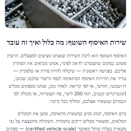
שירות האיסוף השוטף: מה כלול ואיך זה עובד
האיסוף השוטף הוא ליבת השירות שאנחנו מציעים למפעלים. הרעיון
פשוט: במקום שתצטרכו לדאוג לפינוי, אנחנו מביאים את הפתרון
אליכם. בפגישה ראשונית — שיכולה להיות פיזית או טלפונית —
נגדיר את תדירות האיסוף המתאימה לנפח הייצור שלכם: שבועי,
דו-שבועי, חודשי, או לפי קריאה. לאחר מכן, אנחנו מספקים מכלים
(קונטיינרים קטנים, תוף 200 ליטר, פח תעשייתי, או מכולה לפי
הכמות) שנשאיר אצלכם, ונחליף בכל ביקור.
ביום האיסוף, הנהג מגיע במשאית מתאימה, טוען את המכלים
המלאים, ומשאיר מכלים ריקים בתמורה. השקילה מתבצעת על גבי
משאית בעלת שוקל מאושר (certified vehicle scale) — ספקים