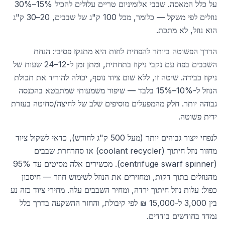
על כלל המאסה. שבבי אלומיניום טריים עלולים להכיל 15%–30%
נוזלים לפי משקל — כלומר, מכל 100 ק"ג של שבבים, 20–30 ק"ג
הוא נוזל, לא מתכת.
הדרך הפשוטה ביותר להפחית לחות היא מתנקז פסיבי: הנחת
השבבים בפח עם נקבי ניקוז בתחתית, ומתן זמן ל-12–24 שעות של
ניקוז כבידה. שיטה זו, ללא שום ציוד נוסף, יכולה להוריד את תכולת
הנוזל ל-10%–15% בלבד — שיפור משמעותי שמתבטא בהכנסה
גבוהה יותר. חלק מהמפעלים מוסיפים שלב של לחיצה/סחיטה בעזרת
ידית פשוטה.
לנפחי ייצור גבוהים יותר (מעל 500 ק"ג לחודש), כדאי לשקול ציוד
מחזור נוזל חיתוך (coolant recycler) או סחרחרת שבבים
(centrifuge swarf spinner). מכשירים אלה מסיטים עד 95%
מהנוזלים בתוך דקות, ומחזירים את הנוזל לשימוש חוזר — חיסכון
כפול: עלות נוזל חיתוך ירדה, ומחיר השבבים עלה. מחירי ציוד כזה נע
בין 3,000 ל-15,000 ₪ לפי קיבולת, והחזר ההשקעה בדרך כלל
נמדד בחודשים בודדים.