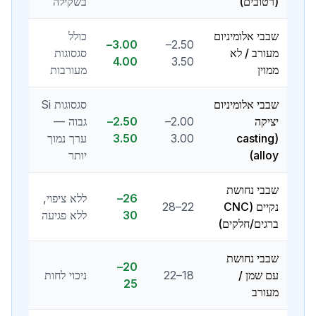
(רטובים)
בשקילה
שבבי אלומיניום
כולל
3.00–
2.50–
מעורב / לא
סגסוגות
4.00
3.50
ממוין
מעורבות
שבבי אלומיניום
סגסוגות Si
יציקה
2.00–
2.50–
גבוה —
(casting
3.00
3.50
ערך נמוך
alloy)
יותר
שבבי נחושת
26–
ללא ציפוי,
נקיים (CNC
22–28
30
ללא פגיעה
ברגים/חלקים)
שבבי נחושת
20–
עם שמן /
18–22
ניכוי לחות
25
מעורב