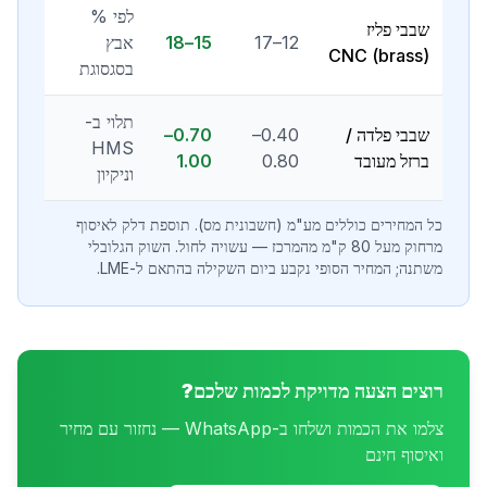
לפי %
שבבי פליז
12–17
15–18
אבץ
(brass) CNC
בסגסוגת
תלוי ב-
שבבי פלדה /
0.40–
0.70–
HMS
ברזל מעובד
0.80
1.00
וניקיון
כל המחירים כוללים מע"מ (חשבונית מס). תוספת דלק לאיסוף
מרחוק מעל 80 ק"מ מהמרכז — עשויה לחול. השוק הגלובלי
משתנה; המחיר הסופי נקבע ביום השקילה בהתאם ל-LME.
רוצים הצעה מדויקת לכמות שלכם?
צלמו את הכמות ושלחו ב-WhatsApp — נחזור עם מחיר
ואיסוף חינם