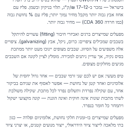
בישראל — נמכר ב-12–17 ₪/ק"ג, תלוי בניקיון ובשמן. פליז עם
אחוז אבץ גבוה יותר מקבל מחיר נמוך יותר; פליז עם % נחושת גבוה
(כמו חרדה CDA 360) — מחיר גבוה יותר.
מפעלים שמייצרים ברגים ואביזרי חיבור (fitting) עשויים להיתקל
בשבבים שמכילים ציפויים: כרום, ניקל, אבץ (galvanizing). ציפויים
אלה משפיעים על הסיווג. שבבים מצופים יינוכו מעט יותר ממתכת
בסיס נקיה, אך עדיין ניתנים למכירה. מומלץ לציין לקונה אם השבבים
מגיעים מחלקים מצופים.
טיפ מעשי: אם יש לכם שני זרמי שבבים — אחד גדול יחסית של
אלומיניום ואחד קטן של נחושת — אפשר לאסוף את שניהם בביקור
אחד, עם שקילה נפרדת ותשלום נפרד לכל מתכת. שקילה משולבת
לשתי מתכות שונות אינה חוקית ואינה הוגנת — קונה מקצועי ישקול
ויתמחר כל חומר בנפרד.
מפעלים שמייצרים בו-זמנית חלקי נחושת, אלומיניום ופלדה — כגון
בתי מלאכה לייצור ציוד הידראולי, ייצור מנועים קטנים, או יצרני ציוד