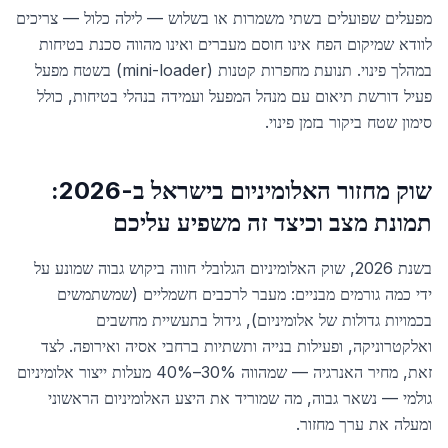
מפעלים שפועלים בשתי משמרות או בשלוש — לילה כלול — צריכים
לוודא שמיקום הפח אינו חוסם מעברים ואינו מהווה סכנת בטיחות
במהלך פינוי. תנועת מחפרות קטנות (mini-loader) בשטח מפעל
פעיל דורשת תיאום עם מנהל המפעל ועמידה בנהלי בטיחות, כולל
סימון שטח ביקור בזמן פינוי.
שוק מחזור האלומיניום בישראל ב-2026:
תמונת מצב וכיצד זה משפיע עליכם
בשנת 2026, שוק האלומיניום הגלובלי חווה ביקוש גבוה שמונע על
ידי כמה גורמים מבניים: מעבר לרכבים חשמליים (שמשתמשים
בכמויות גדולות של אלומיניום), גידול בתעשיית מחשבים
ואלקטרוניקה, ופעילות בנייה ותשתיות ברחבי אסיה ואירופה. לצד
זאת, מחיר האנרגיה — שמהווה 30%–40% מעלות ייצור אלומיניום
גולמי — נשאר גבוה, מה שמוריד את היצע האלומיניום הראשוני
ומעלה את ערך מחזור.