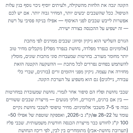
הקונה ינכה את הלחות מהשקילה, ולעיתים יוסיף ניכוי נוסף בגין עלות
הטיפול. ככל שהשבבים יבשים יותר, המחיר גבוה יותר. אם יש לכם
אפשרות לייבש שבבים לפני האיסוף — אפילו בניקוז פסיבי על רשת
— זה ישפיע על ההכנסה בצורה ישירה.
הגורם השלישי הוא ניקיון וסיווג: שבבים ממוינים לפי מתכת
(אלומיניום בנפרד מפלדה, נחושת בנפרד מפליז) מקבלים מחיר טוב
יותר מחומר מעורב. בחרטות שמעבדות סוגי מתכות שונים, מומלץ
להשתמש בפחים נפרדים לכל מתכת — ההשקעה הקטנה הזאת
מחזירה את עצמה. ניקיון מפני זיהומים זרים (בורגים, שברי כלי
עבודה, ניילונים) גם הוא משפיע על הערכת הקונה.
שבבי נחושת ופליז הם סיפור אחר לגמרי. נחושת שמעובדת במחרטות
— בין אם ברגים, חיבורים, חלקי מנועים — מייצרת שבבים ששוויים
גבוה פי 5–7 משבבי אלומיניום. מחיר טיפוסי לשבבי נחושת נקיים
עומד על 22–28 ₪/ק"ג ב-2026, ואספקה שוטפת של אפילו 50–
100 ק"ג לחודש כבר מייצרת הכנסה חודשית משמעותית. שבבי פליז
(תערובת נחושת-אבץ) מתומחרים בין לבין, לפי ריכוז הנחושת