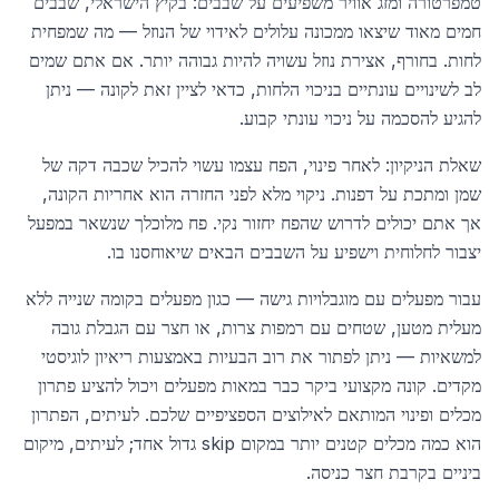
טמפרטורה ומזג אוויר משפיעים על שבבים: בקיץ הישראלי, שבבים
חמים מאוד שיצאו ממכונה עלולים לאידוי של הנוזל — מה שמפחית
לחות. בחורף, אצירת נוזל עשויה להיות גבוהה יותר. אם אתם שמים
לב לשינויים עונתיים בניכוי הלחות, כדאי לציין זאת לקונה — ניתן
להגיע להסכמה על ניכוי עונתי קבוע.
שאלת הניקיון: לאחר פינוי, הפח עצמו עשוי להכיל שכבה דקה של
שמן ומתכת על דפנות. ניקוי מלא לפני החזרה הוא אחריות הקונה,
אך אתם יכולים לדרוש שהפח יחזור נקי. פח מלוכלך שנשאר במפעל
יצבור לחלוחית וישפיע על השבבים הבאים שיאוחסנו בו.
עבור מפעלים עם מוגבלויות גישה — כגון מפעלים בקומה שנייה ללא
מעלית מטען, שטחים עם רמפות צרות, או חצר עם הגבלת גובה
למשאיות — ניתן לפתור את רוב הבעיות באמצעות ריאיון לוגיסטי
מקדים. קונה מקצועי ביקר כבר במאות מפעלים ויכול להציע פתרון
מכלים ופינוי המותאם לאילוצים הספציפיים שלכם. לעיתים, הפתרון
הוא כמה מכלים קטנים יותר במקום skip גדול אחד; לעיתים, מיקום
ביניים בקרבת חצר כניסה.