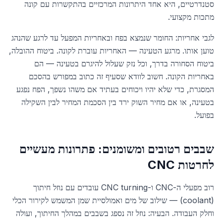
סטנדרטיים, היא אחד היתרונות המרכזיים בהתקשרות עם קונה
מתכות מקצועי.
לגבי אחריות: החומר שנמצא בפח ובאחריות המפעל עד לרגע שהנהג
טוען אותו. מרגע הטעינה — האחריות עוברת לקונה. ביטוח ההובלה,
ביטוח הסחורה בדרך, וכל נזק שעלול להיגרם בטעינה — הם
באחריות הקונה. חשוב לוודא שסעיף זה כתוב במפורש בהסכם
המסגרת, כדי שלא יהיו ויכוחים בעתיד אם משהו נשפך, הפח נפגע
בטעינה, או אם מחיר השוק ירד בין הסכמת המחיר לבין השקילה
בפועל.
שבבים רטובים ומשומנים: פתרונות מעשיים
לחרטות CNC
רוב מפעלי ה-CNC ו-CNC turning עובדים עם נוזל חיתוך
(coolant) — שילוב של מים ואמולסיית שמן המשמש לקירור הכלי
וחלק העבודה. הבעיה: נוזל זה נספג בשבבים במהלך החיתוך, ועולה