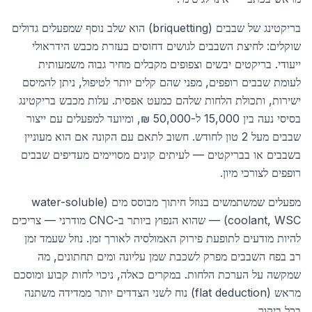
בריקטינג של שבבים (briquetting) הוא שלב נוסף שמפעלים גדולים
שוקלים: לחיצת השבבים לגושים דחוסים בעזרת מכבש הידראולי
ייעודי. בריקטים יבשים וצפופים מקבלים מחיר גבוה משמעותית
לעומת שבבים רופפים, מפני שהם קלים יותר לטיפול, ניתן להמיסם
ישירות, ותכולת הלחות שלהם כמעט אפסית. עלות מכבש בריקטינג
בסיסי נעה בין 15,000 ל-50,000 ₪, ומיועד למפעלים עם ייצור
שבבים מעל 2 טון לחודש. חשוב לתאם עם הקונה אם הוא מעוניין
בשבבים או בבריקטים — לעיתים קונים מסויימים מעדיפים שבבים
רופפים לצורכי מיון.
מפעלים שמשתמשים בנוזל חיתוך מבוסס מים (water-soluble
coolant, WSC) — שהוא הנפוץ ביותר ב-CNC מודרני — צריכים
להיות מודעים לתופעת פירוק האמולסיה לאורך זמן. נוזל שעמד זמן
רב בפח השבבים מפרק לשכבת שמן עליונה ומים תחתונים, מה
שמקשה על הערכת הלחות. במקרים כאלה, ניכוי לחות קבוע ומוסכם
מראש (flat deduction) נוח לשני הצדדים יותר ממדידה משתנה
בכל ביקור.