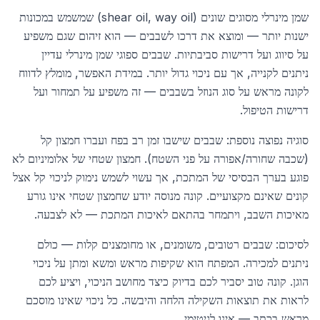
שמן מינרלי מסוגים שונים (shear oil, way oil) שמשמש במכונות
ישנות יותר — ומוצא את דרכו לשבבים — הוא זיהום שגם משפיע
על סיווג ועל דרישות סביבתיות. שבבים ספוגי שמן מינרלי עדיין
ניתנים לקנייה, אך עם ניכוי גדול יותר. במידת האפשר, מומלץ לדווח
לקונה מראש על סוג הנוזל בשבבים — זה משפיע על תמחור ועל
דרישות הטיפול.
סוגיה נפוצה נוספת: שבבים שישבו זמן רב בפח ועברו חמצון קל
(שכבה שחורה/אפורה על פני השטח). חמצון שטחי של אלומיניום לא
פוגע בערך הבסיסי של המתכת, אך עשוי לשמש נימוק לניכוי קל אצל
קונים שאינם מקצועיים. קונה מנוסה יודע שחמצון שטחי אינו גורע
מאיכות השבב, ויתמחר בהתאם לאיכות המתכת — לא לצבעה.
לסיכום: שבבים רטובים, משומנים, או מחומצנים קלות — כולם
ניתנים למכירה. המפתח הוא שקיפות מראש ומשא ומתן על ניכוי
הוגן. קונה טוב יסביר לכם בדיוק כיצד מחושב הניכוי, ויציע לכם
לראות את תוצאות השקילה הלחה והיבשה. כל ניכוי שאינו מוסכם
מראש בכתב — אינו לגיטימי.