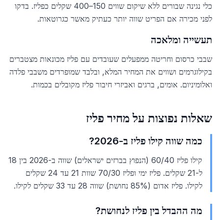
כלי נגינה שבורים ללא שיקום שווים 150–400 שקלים כפליז. בדקו
לפני מכירה אם הפריט שווה יותר כעתיק מאשר כגרוטאות.
תעשייה ומלאכה
שבבי כרסום וחריטה ממפעלים שעובדים עם פליז מכונאות מצטברים
בקילוגרמים ושווים את המחיר המלא, ובלבד שמופרדים משבבי פלדה
ואלומיניום. אומים, ברגים ואביזרי חיבור פליז מקובלים בכמות.
שאלות נפוצות על מחיר פליז
כמה שווה קילו פליז ב-2026?
קילו פליז 60/40 (הנפוץ בברזים ישראלים) שווה ב-2026 בין 18
ל-21 שקלים. פליז ימי ופליז 70/30 שוות 21 עד 24 שקלים
לקילו. פליז אדום (85% נחושת) שווה 28 עד 33 שקלים לקילו.
מה ההבדל בין פליז לנחושת?