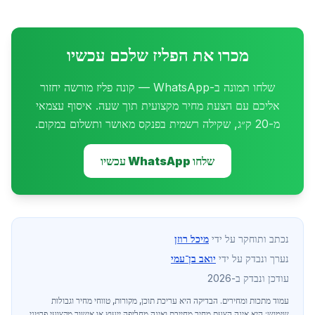
מכרו את הפליז שלכם עכשיו
שלחו תמונה ב-WhatsApp — קונה פליז מורשה יחזור
אליכם עם הצעת מחיר מקצועית תוך שעה. איסוף עצמאי
מ-20 ק״ג, שקילה רשמית בפנקס מאושר ותשלום במקום.
שלחו WhatsApp עכשיו
נכתב ותוחקר על ידי
מיכל רוזן
נערך ונבדק על ידי
יואב בן־עמי
עודכן ונבדק ב-2026
עמוד מתכות ומחירים
. הבדיקה היא עריכת תוכן, מקורות, טווחי מחיר וגבולות
שימוש; היא אינה הצעת מחיר מחייבת ואינה מחליפה ייעוץ או אישור מקצועי פרטני.