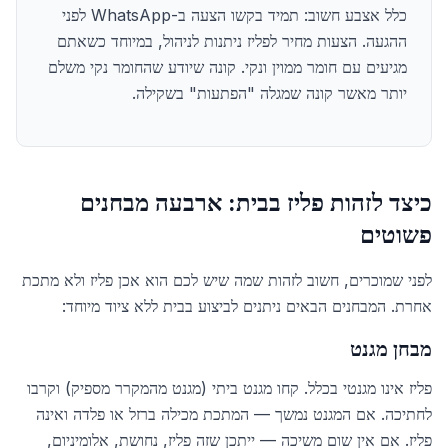
כלל אצבע חשוב: תמיד בקשו הצעה ב-WhatsApp לפני
ההגעה. הצעות מחיר לפליז ניתנות לניהול, במיוחד כשאתם
מגיעים עם חומר ממוין ונקי. קונה שיודע שהחומר נקי משלם
יותר מאשר קונה שמגלה "הפתעות" בשקילה.
כיצד לזהות פליז בבית: ארבעה מבחנים
פשוטים
לפני שמוכרים, חשוב לזהות שמה שיש לכם הוא אכן פליז ולא מתכת
אחרת. המבחנים הבאים ניתנים לביצוע בבית ללא ציוד מיוחד:
מבחן מגנט
פליז אינו מגנטי בכלל. קחו מגנט ביתי (מגנט מהמקרר מספיק) וקרבו
לחתיכה. אם המגנט נמשך — המתכת מכילה ברזל או פלדה ואינה
פליז. אם אין שום משיכה — ייתכן שזה פליז, נחושת, אלומיניום,