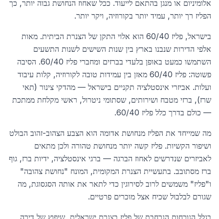
אלומיניום או מנגן בהתאם לייעוד. ככל שאחוז הנחושת גבוה יותר, כך
הפליז רך יותר, עמיד יותר בקורוזיה, ויקר יותר.
בישראל, פליז 60/40 הוא אלוי התקן של הצנרת הביתית. מאות
אלפי הדירות שנבנו בארץ בין שנות השישים לשנות התשעים
השתמשו כמעט באופן בלעדי בברזים ומחברי פליז 60/40. הסיבה
פשוטה: פליז 60/40 מאזן בין עמידות טובה לקורוזיה, קלות עיבוד
ועלות. אביזרי אינסטלציה תקניים בישראל — מהדקי צינור (תאי
שרז), ברזי מטבח ושירותים, שסתומי ניטרול, ראשי מקלחת ממתכת
— כולם בדרך כלל פליז 60/40.
מה שמייחד את הפליז מנחושת אדומה הוא הצבע הצהוב-זהוב הבולט
ושיפור הקשיות. פליז קשה יותר מנחושת טהורה ולכן מתאים
לאביזרים שנדרשים לאחוז הברגה — ברגי אינסטלציה, ידיות ברז, גוף
ברז מסתובב. בתעשיית הצנרת המקומית, המונח "נחושת צהובה"
ו"פליז" משמשים לרוב לסירוגין כדי לתאר את אותה הסגסוגת, מה
שגורם לבלבול שכיח אצל מוכרים פרטיים.
בגלל הנוכחות הנרחבת של פליז בצנרת ישראלית, שיפוץ של דירה