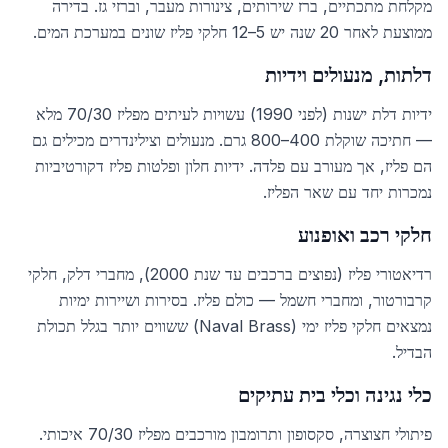
מקלחת מתכתיים, ברז שירותים, צינורות מעבר, וברזי גז. בדירה
ממוצעת לאחר 20 שנה יש 5–12 חלקי פליז שונים במערכת המים.
דלתות, מנעולים וידיות
ידיות דלת ישנות (לפני 1990) עשויות לעיתים מפליז 70/30 מלא
— חתיכה שוקלת 400–800 גרם. מנעולים וצילינדרים מכילים גם
הם פליז, אך מעורב עם פלדה. ידיות חלון ופלטות פליז דקורטיביות
נמכרות יחד עם שאר הפליז.
חלקי רכב ואופנוע
רדיאטורי פליז (נפוצים ברכבים עד שנת 2000), מחברי דלק, חלקי
קרבורטור, ומחברי חשמל — כולם פליז. בסירות ושיירות ימיות
נמצאים חלקי פליז ימי (Naval Brass) ששווים יותר בגלל תכולת
הבדיל.
כלי נגינה וכלי בית עתיקים
פיתולי חצוצרה, סקסופון ותרומבון מורכבים מפליז 70/30 איכותי.