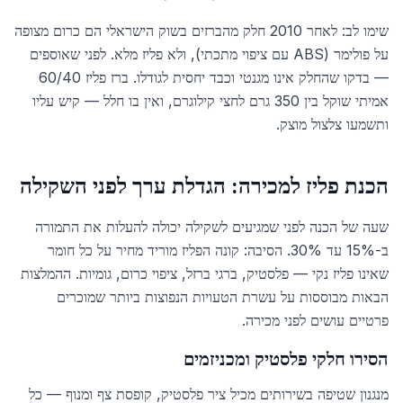
שימו לב: לאחר 2010 חלק מהברזים בשוק הישראלי הם כרום מצופה
על פולימר (ABS עם ציפוי מתכתי), ולא פליז מלא. לפני שאוספים
— בדקו שהחלק אינו מגנטי וכבד יחסית לגודלו. ברז פליז 60/40
אמיתי שוקל בין 350 גרם לחצי קילוגרם, ואין בו חלל — קיש עליו
ותשמעו צלצול מוצק.
הכנת פליז למכירה: הגדלת ערך לפני השקילה
שעה של הכנה לפני שמגיעים לשקילה יכולה להעלות את התמורה
ב-15% עד 30%. הסיבה: קונה הפליז מוריד מחיר על כל חומר
שאינו פליז נקי — פלסטיק, ברגי ברזל, ציפוי כרום, גומיות. ההמלצות
הבאות מבוססות על עשרת הטעויות הנפוצות ביותר שמוכרים
פרטיים עושים לפני מכירה.
הסירו חלקי פלסטיק ומכניזמים
מנגנון שטיפה בשירותים מכיל ציר פלסטיק, קופסת צף ומנוף — כל