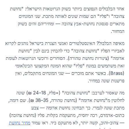
אחד הבלבולים הנפוצים ביותר בשוק הגרוטאות הישראלי: "נחושת
צהובה" ו"פליז" הם שמות שונים לאותה מתכת. שני המונחים
מתארים סגסוגת נחושת-אבץ צהובה — ומחיריהם זהים בשוק
המחזור.
מאיפה הבלבול? האינסטלטורים ואנשי הצנרת בישראל נוהגים לקרוא
לאביזרי הפליז "נחושת צהובה" כדי להבחין בינם לבין "נחושת
אדומה" (צינורות נחושת טהורה). הסוחרים ורוכשי הגרוטאות לעומת
זאת משתמשים במונח "פליז" שהוא המונח המקצועי הבינלאומי
(Brass). כאשר אתם מוכרים — שני המונחים מתקבלים, ואין
פרשנות שונה במחיר.
מה שאסור לערבב: "נחושת צהובה" (=פליז, 18–24 ₪) שונה
לחלוטין מ"נחושת אדומה" (נחושת טהורה, 35–38 ₪). שם דומה,
מתכת שונה לגמרי. כך תבחינו: נחושת אדומה — צבע
כתום-אדמדם, רכה יחסית, מתעקמת בקלות. פליז (נחושת צהובה)
— צהוב-זהוב, קשה יותר, לא מתעקם ביד. ראו עמוד
מחיר נחושת