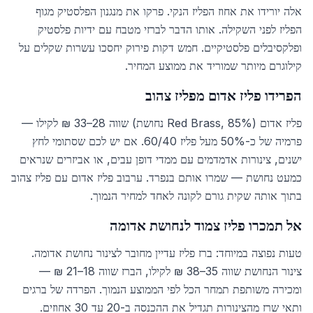
אלה יורידו את אחוז הפליז הנקי. פרקו את מנגנון הפלסטיק מגוף
הפליז לפני השקילה. אותו הדבר לברזי מטבח עם ידיות פלסטיק
ופלקסיבלים פלסטיקיים. חמש דקות פירוק יחסכו עשרות שקלים על
קילוגרם מיותר שמוריד את ממוצע המחיר.
הפרידו פליז אדום מפליז צהוב
פליז אדום (Red Brass, 85% נחושת) שווה 28–33 ₪ לקילו —
פרמיה של כ-50% מעל פליז 60/40. אם יש לכם שסתומי לחץ
ישנים, צינורות אדמדמים עם ממדי דופן עבים, או אביזרים שנראים
כמעט נחושת — שמרו אותם בנפרד. ערבוב פליז אדום עם פליז צהוב
בתוך אותה שקית גורם לקונה לאחד למחיר הנמוך.
אל תמכרו פליז צמוד לנחושת אדומה
טעות נפוצה במיוחד: ברז פליז עדיין מחובר לצינור נחושת אדומה.
צינור הנחושת שווה 35–38 ₪ לקילו, הברז שווה 18–21 ₪ —
ומכירה משותפת תמחר הכל לפי הממוצע הנמוך. הפרדה של ברגים
ותאי שרז מהצינורות תגדיל את ההכנסה ב-20 עד 30 אחוזים.