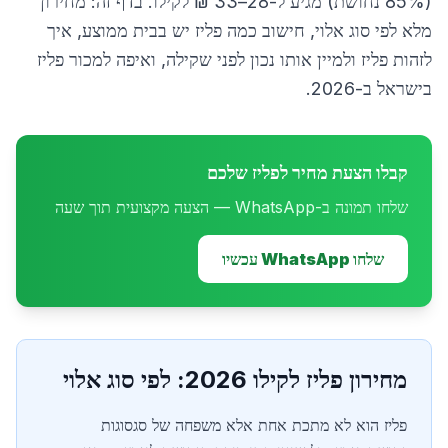
(85% נחושת) מגיע ל-28–33 ₪ לקילו. בדף זה: מחירון
מלא לפי סוג אלוי, חישוב כמה פליז יש בבית ממוצע, איך
לזהות פליז ולמיין אותו נכון לפני שקילה, ואיפה למכור פליז
בישראל ב-2026.
קבלו הצעת מחיר לפליז שלכם
שלחו תמונה ב-WhatsApp — הצעה מקצועית תוך שעה
שלחו WhatsApp עכשיו
מחירון פליז לקילו 2026: לפי סוג אלוי
פליז הוא לא מתכת אחת אלא משפחה של סגסוגות