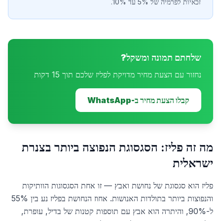
זכאיות לפרמיה של 5% עד 10%.
שלחתם תמונה ומשקל?
נחזור עם הצעת מחיר מדויקת לפליז שלכם תוך 15 דקות
קבלו הצעת מחיר ב-WhatsApp
מה זה פליז: הסגסוגת הנפוצה ביותר בצנרת
ישראלית
פליז הוא סגסוגת של נחושת ואבץ — זו אחת הסגסוגות הוותיקות
והנפוצות ביותר בתולדות האנושות. אחוז הנחושת בפליז נע בין 55%
ל-90%, והיתרה הוא אבץ עם תוספות קטנות של בדיל, עופרת,