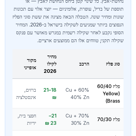
נחושת-אבץ. כל שינוי קטן ביחס הנחושת לאבץ — או
תוספת של בדיל, עופרת, אלומיניום — יוצר אלוי עם תכונות
שונות ומחיר שונה. הטבלה הבאה מציגה את ששת סוגי הפליז
הנפוצים ביותר שמגיעים לשקילה בישראל ב-2026. המחיר
הסופי נקבע לאחר שקילה רשמית במגרש מאושר עם פנקס
שקילה תקני; טווחים אלו הם ממוצעים ארציים.
מחיר
מקור
סוג פליז
הרכב
לקילו
אופייני
2026
פליז 60/40
60% Cu +
18–21
ברזים,
(Yellow
40% Zn
₪
אינסטלציה
Brass)
70% Cu +
21–
חפצי בית,
פליז 70/30
30% Zn
23 ₪
ידיות