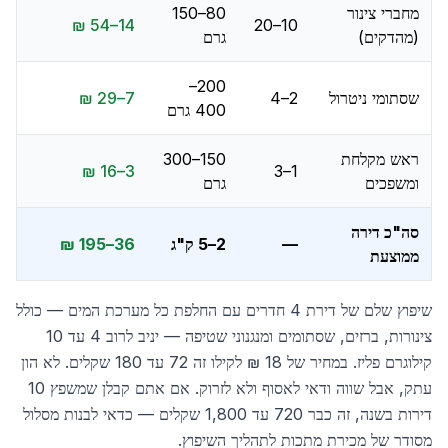
מחברי צינור
80–150
14–54 ₪
10–20
(מהדקים)
גרם
200–
שסתומי ניטרול
2–4
7–29 ₪
400 גרם
ראש מקלחת
150–300
3–16 ₪
1–3
ומשפכים
גרם
סה"כ דירה
—
2–5 ק"ג
36–195 ₪
ממוצעת
שיפוץ שלם של דירת 4 חדרים עם החלפת כל מערכת המים — כולל
צינורות, ברזים, שסתומים ומנגנוני שטיפה — יניב לרוב 4 עד 10
קילוגרם פליז. במחיר של 18 ₪ לקילו זה 72 עד 180 שקלים. לא הון
עתק, אבל שווה ודאי לאסוף ולא לזרוק. אם אתם קבלן שמשפץ 10
דירות בשנה, זה כבר 720 עד 1,800 שקלים — כדאי לבנות מסלול
מסודר של מכירת מתכות לתהליך השיפוץ.