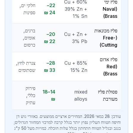
פליז ימי
60% Cu +
22–
חלקי ים,
39% Zn +
(Naval
24 ₪
ספינות
1% Sn
Brass)
פליז מכונאות
ברגים,
20–
Cu + Zn +
(Free-
אומים,
22 ₪
3% Pb
Cutting)
כרסום
פליז אדום
85% Cu +
28–
צנרת לחץ,
(Red
15% Zn
33 ₪
שסתומים
Brass)
פירוק
פסולת פליז
mixed
14–18
כללי,
מעורבת
alloys
₪
עתיק
עודכן: 28 במאי 2026. המחירים ארציים ממוצעים. באזורי גוש דן
וחיפה הטווח העליון נפוץ יותר בגלל קרבה למרכזי המחזור הגדולים;
בנגב ובגליל הטווח התחתון בגלל עלות הובלה. כמויות מעל 50 ק"ג