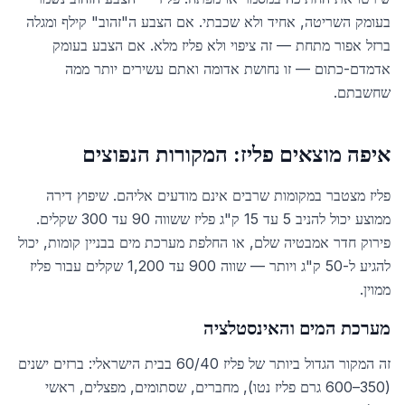
בעומק השריטה, אחיד ולא שכבתי. אם הצבע ה"זהוב" קילף ומגלה
ברזל אפור מתחת — זה ציפוי ולא פליז מלא. אם הצבע בעומק
אדמדם-כתום — זו נחושת אדומה ואתם עשירים יותר ממה
שחשבתם.
איפה מוצאים פליז: המקורות הנפוצים
פליז מצטבר במקומות שרבים אינם מודעים אליהם. שיפוץ דירה
ממוצע יכול להניב 5 עד 15 ק"ג פליז ששווה 90 עד 300 שקלים.
פירוק חדר אמבטיה שלם, או החלפת מערכת מים בבניין קומות, יכול
להגיע ל-50 ק"ג ויותר — שווה 900 עד 1,200 שקלים עבור פליז
ממוין.
מערכת המים והאינסטלציה
זה המקור הגדול ביותר של פליז 60/40 בבית הישראלי: ברזים ישנים
(350–600 גרם פליז נטו), מחברים, שסתומים, מפצלים, ראשי