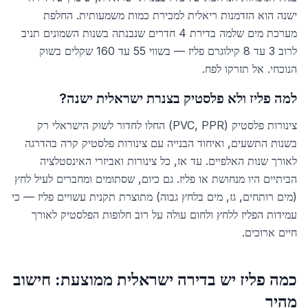
ישנה הוא הזדמנות ריאלית למכירת כמות משמעותית. החלפת
מערכת מים שלמה בדירת 4 חדרים שנבנתה בשנות השמונים תניב
לרוב 3 עד 8 קילוגרם פליז — בשווי 55 עד 160 שקלים בשוק
הנוכחי. אל תזרקו לפח.
למה פליז ולא פלסטיק בצנרת ישראלית ישנה?
צינורות פלסטיק (PVC, PPR) החלו לחדור לשוק הישראלי רק
בשנות התשעים, ואיחוד הבנייה עם צינורות פלסטיק קרה בהדרגה
לאורך שנות האלפיים. עד אז, כל צינורות ואביזרי האינסטלציה
הביתיים היו מנחושת או פליז. גם כיום, שסתומים ומחברים לעיל לחץ
(מים רותחים, גז, מים בלחץ גבוה) מתוצרת תקנית עשויים פליז — כי
עמידות הפליז ללחץ ולחום עולה על רוב חלופות הפלסטיק לאורך
חיים ארוכים.
כמה פליז יש בדירה ישראלית ממוצעת: חישוב
מהיר