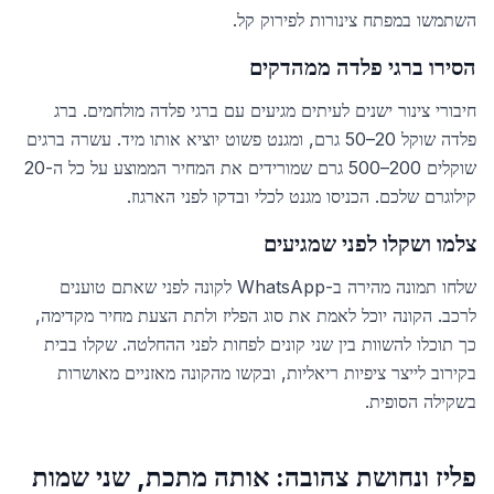
השתמשו במפתח צינורות לפירוק קל.
הסירו ברגי פלדה ממהדקים
חיבורי צינור ישנים לעיתים מגיעים עם ברגי פלדה מולחמים. ברג
פלדה שוקל 20–50 גרם, ומגנט פשוט יוציא אותו מיד. עשרה ברגים
שוקלים 200–500 גרם שמורידים את המחיר הממוצע על כל ה-20
קילוגרם שלכם. הכניסו מגנט לכלי ובדקו לפני הארגוז.
צלמו ושקלו לפני שמגיעים
שלחו תמונה מהירה ב-WhatsApp לקונה לפני שאתם טוענים
לרכב. הקונה יוכל לאמת את סוג הפליז ולתת הצעת מחיר מקדימה,
כך תוכלו להשוות בין שני קונים לפחות לפני ההחלטה. שקלו בבית
בקירוב לייצר ציפיות ריאליות, ובקשו מהקונה מאזניים מאושרות
בשקילה הסופית.
פליז ונחושת צהובה: אותה מתכת, שני שמות