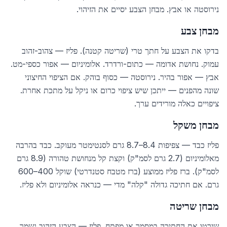
נירוסטה או אבץ. מבחן הצבע יסיים את הזיהוי.
מבחן צבע
בדקו את הצבע על חתך טרי (שריטה קטנה). פליז — צהוב-זהוב
עמוק. נחושת אדומה — כתום-ורדרד. אלומיניום — אפור כספי-מט.
אבץ — אפור בהיר. נירוסטה — כסוף בוהק. אם הציפוי החיצוני
שונה מהפנים — ייתכן שיש ציפוי כרום או ניקל על מתכת אחרת.
ציפויים כאלה מורידים ערך.
מבחן משקל
פליז כבד — צפיפות 8.4–8.7 גרם לסנטימטר מעוקב. כבד בהרבה
מאלומיניום (2.7 גרם לסמ"ק) וקצת קל מנחושת טהורה (8.9 גרם
לסמ"ק). ברז פליז ממוצע (ברז מטבח סטנדרטי) שוקל 400–600
גרם. אם חתיכה גדולה "קלה" מדי — כנראה אלומיניום ולא פליז.
מבחן שריטה
שירטו את החתיכה במסמר או מפתח. פליז — הצבע הזהוב נשמר