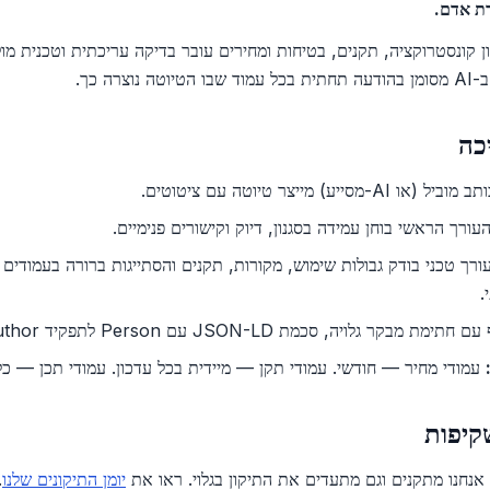
ן קונסטרוקציה, תקנים, בטיחות ומחירים עובר בדיקה עריכתית וטכנית מול
וצרה כך.
וביל (או AI-מסייע) מייצר טיוטה עם ציטוטים.
עורך הראשי בוחן עמידה בסגנון, דיוק וקישורים פנימיים.
רך טכני בודק גבולות שימוש, מקורות, תקנים והסתייגות ברורה בעמודים ע
.
ת מבקר גלויה, סכמת JSON-LD עם Person לתפקיד author ו-reviewer.
עמודי מחיר — חודשי. עמודי תקן — מיידית בכל עדכון. עמודי תכן — כל 24 חודשים
נחנו מתקנים וגם מתעדים את התיקון בגלוי. ראו את
יומן התיקונים שלנו
.