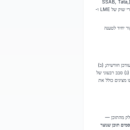
466, 412, 413, 1225, 1227, 5101 ועוד), תקני EN ו-AISC, דפי נתונים של יצרני פלדה (SSAB, Tata,
ArcelorMittal, Celsa), מאמרים אקדמיים (Technion, Ben-Gurion, Tel Aviv) ומחקרי שוק של LME ו-
ר יחיד לטענה
LME (London ) למחירי גלם — מעודכן חודשית; (ב)
 מסגרת אירופיים; (ג) סבב רבעוני של
 מציגים כולל את
וטה הראשוני של חלק מהתוכן —
מים תוכן שנוצר