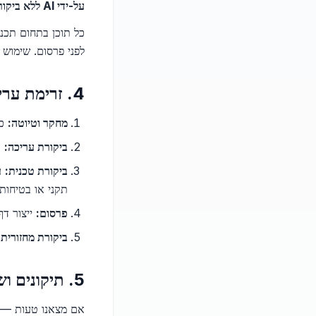
על-ידי AI ללא ביקורת אדם.
כל תוכן בתחום תכנו
לפני פרסום. שימוש ב-AI מסומן בהודעה תחתית בכל עמוד שבו הטיוטה נ
4. זרימת עריכה
מחקר וטיוטה:
כותב מ
ביקורת עריכה:
ה
ביקורת טכנית:
עו
תקני או בטיחותי
פרסום:
ייצור דף עם חתימ
ביקורת מחזורית:
5. תיקונים ושקיפות
אם מצאנו טעות — א