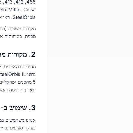
SteelOrbis. ראו את
מקורות משניים (כגו
מבנית, בטיחותית או
2. מקורות מחיר
5 מחסנים ישראליים
תאריך הדגימה והמקו
3. שימוש ב-AI (גילוי נאות)
בעיקר סעיפים גנרי