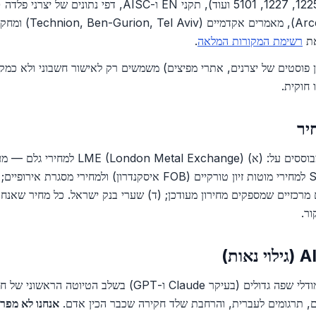
רשימת המקורות המלאה
.
ן פוסטים של יצרנים, אתרי מפיצים) משמשים רק לאישור חשבוני ולא כמקו
 חוקית.
מחירים במאמרים מבוססים על: (א) Metal Exchange
נתוני SteelOrbis IL למחירי מוטות זיון טורקיים (FOB איסקנדרון) ולמחירי
 מרכזיים שמספקים מחירון מעודכן; (ד) שערי בנק ישראל. כל מחיר שאנחנו
ר.
אנחנו משתמשים במודלי שפה גדולים (בעיקר Claude ו-GPT) בשלב הטי
ים, תרגומים לעברית, והרחבת שלד חקירה שכבר הכין אדם.
אנחנו לא מפרס