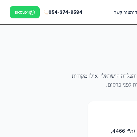
דות
צור קשר
054-374-9584
וואטסאפ
והפלדה הישראלי: אילו מקורות
כל טענה טכנית בעמוד שלנו מגובה במקור ראשוני. מקורות ראשוניים כוללים: תקנים ישראליים (ת"י 4466,