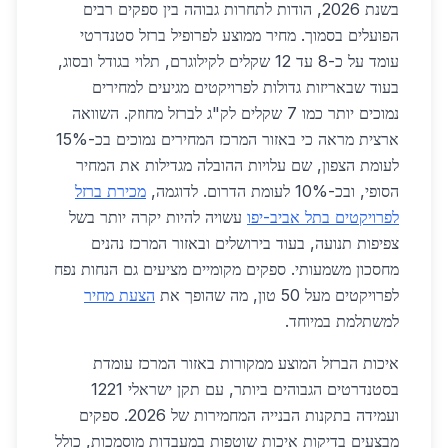
בשנת 2026, הודות לתחרות גבוהה בין ספקים רבים
הפועלים בסמוך. מחיר ממוצע לפרופיל ברזל סטנדרטי
עומד על כ-8 עד 12 שקלים לקילוגרם, תלוי בגודל ובסוג,
בעוד שבאריזות גדולות לפרויקטים מגיעים למחירים
נמוכים יותר כמו 7 שקלים לק"ג לברזל מחוזק. השוואה
ארצית מראה כי באזור המרכז המחירים נמוכים בכ-15%
לעומת הצפון, שם עלויות ההובלה מגדילות את המחיר
הסופי, ובכ-10% לעומת הדרום. לדוגמה,
מכירת ברזל
לפרויקטים בתל אביב-יפו
עשויה להיות יקרה יותר בשל
צפיפות תנועה, בעוד בירושלים ובאזור המרכז נהנים
מחסכון משמעותי. ספקים מקומיים מציעים גם הנחות נפח
לפרויקטים מעל 50 טון, מה שהופך את
הצעת מחיר
למשתלמת במיוחד.
איכות הברזל המוצע ממקורות באזור המרכז עומדת
בסטנדרטים הגבוהים ביותר, עם תקן ישראלי 1221
ועמידה בתקנות הבנייה המחמירות של 2026. ספקים
מבצעים בדיקות איכות שוטפות במעבדות מוסמכות, כולל