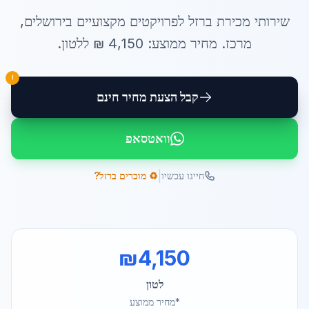
שירותי
מכירת ברזל לפרויקטים
מקצועיים ב
ירושלים
,
מרכז
. מחיר ממוצע:
4,150
₪ ל
לטון
.
!
קבל הצעת מחיר חינם
וואטסאפ
|
חייגו עכשיו
♻️ מוכרים ברזל?
₪
4,150
לטון
*מחיר ממוצע