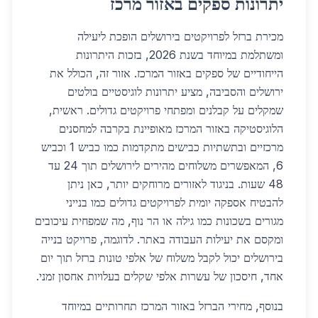
יתרונות ספקים באזור מרכז
מכירת ברזל לפרויקטים בירושלים הופכת ליעילה
ומשתלמת במיוחד בשנת 2026, בזכות היתרונות
הייחודיים של ספקים באזור המרכז. אזור זה, הכולל את
ירושלים והסביבה, מציע יתרונות לוגיסטיים בולטים
שמקלים על קבלנים ומפתחי פרויקטים גדולים. ראשית,
הלוגיסטיקה באזור המרכז מאופיינת בקרבה למחסנים
מרכזיים ובתשתיות כבישים מתקדמות כמו כביש 1 וכביש
6, המאפשרים משלוחים מהירים לירושלים תוך 24 עד
48 שעות. בניגוד לאזורים מרוחקים יותר, כאן ניתן
להבטיח אספקה יומית לפרויקטים גדולים כמו בנייני
מגורים בשכונות כמו גילה או הר נוף, מה שמפחית עיכובים
ומקסם את יעילות העבודה באתר. לדוגמה, פרויקט בנייה
בירושלים יכול לקבל משלוח של אלפי טונות ברזל תוך יום
אחד, חיסכון של עשרות אלפי שקלים בעלויות אחסון זמני.
בנוסף, מחירי הברזל באזור המרכז תחרותיים במיוחד