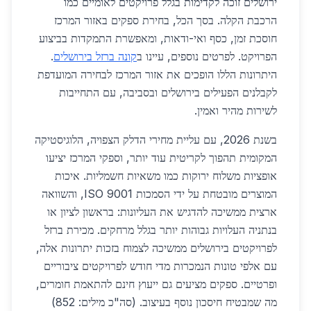
ירושלים זוכה לקדימות בגלל פרויקטים לאומיים כמו
הרכבת הקלה. בסך הכל, בחירת ספקים באזור המרכז
חוסכת זמן, כסף ואי-ודאות, ומאפשרת התמקדות בביצוע
הפרויקט. לפרטים נוספים, עיינו ב
קונה ברזל בירושלים
.
היתרונות הללו הופכים את אזור המרכז לבחירה המועדפת
לקבלנים הפעילים בירושלים ובסביבה, עם התחייבות
לשירות מהיר ואמין.
בשנת 2026, עם עליית מחירי הדלק הצפויה, הלוגיסטיקה
המקומית תהפוך לקריטית עוד יותר, וספקי המרכז יציעו
אופציות משלוח ירוקות כמו משאיות חשמליות. איכות
המוצרים מובטחת על ידי הסמכות ISO 9001, והשוואה
ארצית ממשיכה להדגיש את העליונות: בראשון לציון או
בנתניה העלויות גבוהות יותר בגלל מרחקים. מכירת ברזל
לפרויקטים בירושלים ממשיכה לצמוח בזכות יתרונות אלה,
עם אלפי טונות הנמכרות מדי חודש לפרויקטים ציבוריים
ופרטיים. ספקים מציעים גם ייעוץ חינם להתאמת חומרים,
מה שמבטיח חיסכון נוסף בעיצוב. (סה"כ מילים: 852)