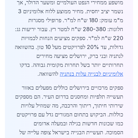
מושפע ממחירי הנפט העולמיים ומשער הדולר, אך
נשמר יציב יחסית. מחיר ממוצע ללוח אלומיניום 3
מ"מ עומק: 180 ש"ח למ"ר. פרופילי מסגרות
חלונות: 280-380 ש"ח למטר רץ. עבור יריעות גג:
220 ש"ח למ"ר. ספקים מציעים הנחות לכמויות
גדולות, עד 20% לפרויקטים מעל 10 טון. בהשוואה
לנתניה ובני ברק, ירושלים מציעה מחירים
תחרותיים יותר בשל תחרות מקומית גבוהה. בדקו
אלומיניום לבנייה עלות בנתניה
להשוואה.
ספקים מרכזיים בירושלים כוללים מפעלים באזור
תעשייה תלפיות ומחסנים בדרום העיר. הם מספקים
שירותי חיתוך, ריתוך והרכבה, מה שמוזיל עלויות
כוללות. הביקוש בתחום המגורים גדל עם פרויקטים
כמו שכונות חדשות בגילה ובמעלה אדומים
הסמוכה. תעשיית הבנייה בישראל צופה עלייה של