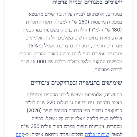
יישומים במגורים ובנייה פרטית
במגורים, אלומיניום לבנייה עלות בירושלים מתבטא
במעקות מרפסות (250 ש"ח למטר), תקרות תלויות
(180 ש"ח למ"ר) ודלתות כניסה. בשכונות כמו קטמון
וגילה, מאות בתים חדשים משלבים חלונות אלומיניום
מבודדים תרמית, המפחיתים צריכת חשמל ב-15%.
יתרונות: עמידות בפני לחות גבוהה באזור ההרים. ספקים
מספקים התקנה מלאה בעלות כוללת של 15,000 ש"ח
לדירה ממוצעת.
שימושים בתעשייה ובפרויקטים ציבוריים
בתעשייה, אלומיניום משמש למבני מחסנים ומפעלים
באזור תלפיות, עם יריעות גג בעלות 220 ש"ח למ"ר.
פרויקטים גדולים כמו הרחבת הכניסה לעיר (2026)
כוללים גשרי הליכה מאלומיניום קל משקל. בבנייה
מסחרית, ויטרינות חנויות במרכז העיר עולות 350 ש"ח
למטר.
שירותי פלדה
כוללים עיבוד מותאם אישית. ב-
קונה