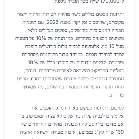
ל-170,000 ש"ח בשל הובלה נוספת.
יתרונות נוספים כוללים גישה מהירה לשירותי חיתוך וייצור
מקומיים, שחוסכים זמן יקר. בשנת 2026, עם תוכניות
הבנייה המאסיביות בירושלים, ספקים מגדילים מלאי
ומציעים מבצעים מיוחדים, כמו הנחה של 10% על הזמנות
מעל 10 טון. אלומיניום לבנייה עלות בירושלים הופכת
למדד לבחירה חכמה, במיוחד עבור פרויקטים מסחריים
ופרטיים. קבלנים מדווחים על חיסכון כולל של 18%
בעלויות הפרויקט בהשוואה לאזורים מרוחקים. בנוסף,
התמיכה המקומית כוללת יועצים שמתמחים בתכנון מבנים
תחת תקנות הרעידות הססמיות בירושלים, מה שמוסיף
ערך רב.
לסיכום, יתרונות ספקים באזור המרכז הופכים את
אלומיניום לבנייה עלות בירושלים לאופציה המועדפת. בין
אם מדובר בלוגיסטיקה חסכונית, מחירים תחרותיים של
130 ש"ח לק"ג בממוצע, איכות מעולה והשוואה ארצית