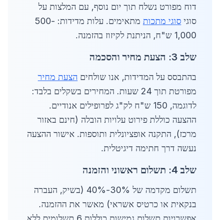
דוח מפורט נשלח תוך יום נוסף, עם המלצות על
סוגי
סוגי מתכות
מתאימים. עלות מדידות: 500-
1,000 ש"ח, הניתנת לקיזוז בהזמנה.
שלב 3: הצעת מחיר והסכמה
בהתבסס על המדידות, אנו שולחים
הצעת מחיר
מפורטת תוך 24 שעות. המחירים בשקלים בלבד:
לדוגמה, 150 ש"ח לק"ג לפרופילים אנודיים.
ההצעה כוללת פירוט עלויות הובלה (חינם באזור
מרכז), התקנה אופציונלית ותוספות. אישור ההצעה
נעשה דרך חתימה דיגיטלית.
שלב 4: תשלום ראשוני והזמנה
תשלום מקדמה של 30%-40% (בשיק, העברה
בנקאית או כרטיס אשראי) מאשר את ההזמנה.
אפשרויות תשלום גמישות כוללות 6 תשלומים ללא