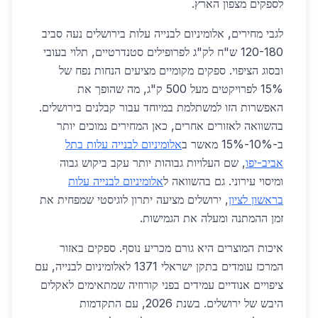
לספקים מצפון הארץ.
לגבי מחירים, אלומיניום לבנייה עלות בירושלים נעה סביב
120-180 ש"ח לק"ג לפרופילים סטנדרטיים, תלוי בעובי
ובסוג הציפוי. ספקים מקומיים מציעים הנחות נפח של
15% לפרויקטים מעל 500 ק"ג, מה שהופך את
האפשרות הזו למשתלמת במיוחד עבור קבלנים בירושלים.
בהשוואה לאזורים אחרים, כאן המחירים נמוכים יותר
ב-10%-15% מאשר ב
אלומיניום לבנייה עלות בתל
אביב-יפו
, שם העלויות גבוהות יותר עקב ביקוש גבוה
ומיסוי עירוני. גם בהשוואה ל
אלומיניום לבנייה עלות
בראשון לציון
, ירושלים מציעה יתרון לוגיסטי שמפחית את
זמן ההמתנה ומעלה את הגמישות.
איכות המוצרים היא גורם מכריע נוסף. ספקים באזור
המרכז עומדים בתקן ישראלי 1371 לאלומיניום לבנייה, עם
ציפויים אנודיים עמידים בפני קורוזיה שמתאימים לאקלים
היבש של ירושלים. בשנת 2026, עם התקדמות