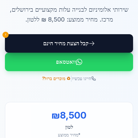
שירותי
אלומיניום לבנייה עלות
מקצועיים ב
ירושלים
,
מרכז
. מחיר ממוצע:
8,500
₪ ל
לטון
.
!
קבל הצעת מחיר חינם
וואטסאפ
|
חייגו עכשיו
♻️ מוכרים ברזל?
₪
8,500
לטון
*מחיר ממוצע