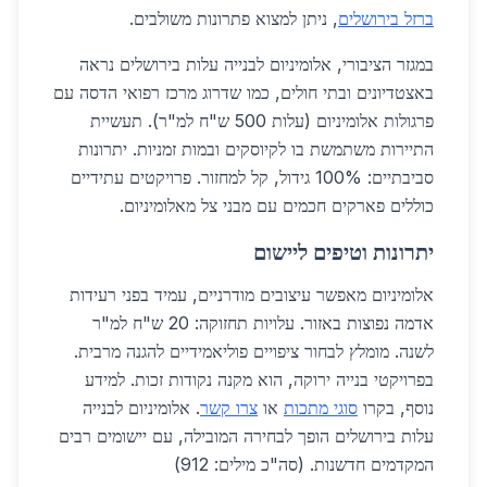
ברזל בירושלים
, ניתן למצוא פתרונות משולבים.
במגזר הציבורי, אלומיניום לבנייה עלות בירושלים נראה
באצטדיונים ובתי חולים, כמו שדרוג מרכז רפואי הדסה עם
פרגולות אלומיניום (עלות 500 ש"ח למ"ר). תעשיית
התיירות משתמשת בו לקיוסקים ובמות זמניות. יתרונות
סביבתיים: 100% גידול, קל למחזור. פרויקטים עתידיים
כוללים פארקים חכמים עם מבני צל מאלומיניום.
יתרונות וטיפים ליישום
אלומיניום מאפשר עיצובים מודרניים, עמיד בפני רעידות
אדמה נפוצות באזור. עלויות תחזוקה: 20 ש"ח למ"ר
לשנה. מומלץ לבחור ציפויים פוליאמידיים להגנה מרבית.
בפרויקטי בנייה ירוקה, הוא מקנה נקודות זכות. למידע
נוסף, בקרו
סוגי מתכות
או
צרו קשר
. אלומיניום לבנייה
עלות בירושלים הופך לבחירה המובילה, עם יישומים רבים
המקדמים חדשנות. (סה"כ מילים: 912)