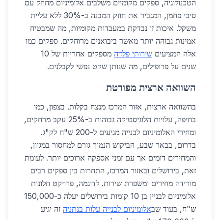
הטכנולוגיה, ספקים מקומיים משלבים אלומיניום מחוזק עם
סיבי פחמן, המגביר את חוזק המבנה ב-30% ללא עליית
משקל. איכות זו נבדקת במעבדות מקומיות, מה שמבטיח
אמינות גבוהה יותר מאשר ביבואנים מרוחקים. ספקים כמו
אלה המציעים
שירותי פלדה
מספקים אחריות של 10
שנים על פרופילים, מה שנותן שקט נפשי לקבלנים.
השוואה ארצית מפורטת
בהשוואה ארצית, אזור המרכז מנצח בקלות. בצפון, כמו
בחיפה, עלויות הלוגיסטיקה גבוהות ב-25% עקב מרחקים,
ומחירי האלומיניום לבנייה מגיעים ל-200 ש"ח לק"ג.
בדרום, בבאר שבע, הביקוש הנמוך גורם למחסור במגוון,
והמחירים דומים אך עם זמני אספקה ארוכים יותר. לעומת
זאת, בירושלים ובאזור המרכז, התחרות בין ספקים רבים
מורידה מחירים ומשפרת שירות. לדוגמה, פרויקט חלונות
אלומיניום לבניין בן 10 קומות בירושלים יעלה כ-150,000
ש"ח, בעוד שב
אלומיניום לבנייה עלות בנתניה
זה יגיע