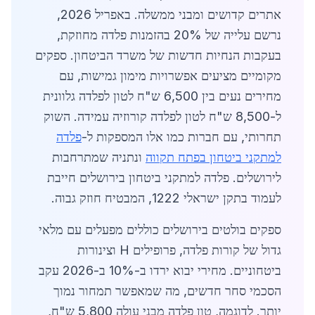
אתרים קדושים ומבני ממשלה. באפריל 2026,
נרשם עלייה של 20% בהזמנות פלדה מחוזקת,
בעקבות הנחיות חדשות של משרד הביטחון. ספקים
מקומיים מציעים אפשרויות מימון גמישות, עם
מחירים נעים בין 6,500 ש"ח לטון לפלדה גלוונית
ל-8,500 ש"ח לטון לפלדה קורוזיה עמידה. השוק
תחרותי, עם חברות כמו אלו המספקות ל-
פלדה
למתקני ביטחון בפתח תקווה
ונתניה שמתרחבות
לירושלים. פלדה למתקני ביטחון בירושלים חייבת
לעמוד בתקן ישראלי 1222, המבטיח חוזק גבוה.
ספקים בולטים בירושלים כוללים מפעלים עם מלאי
גדול של קורות פלדה, פרופילים H וצינורות
ביטחוניים. מחירי יבוא ירדו ב-10% ב-2026 עקב
הסכמי סחר חדשים, מה שמאפשר תמחור נמוך
יותר. לדוגמה, טון פלדה מבני עולה 5,800 ש"ח,