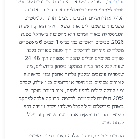
אביב-יפו
, חשוב להדגיש את היתרונות הייחודיים של ספקי
פלדה למתקני ביטחון בירושלים
באזור המרכז. אזור זה,
הכולל את ירושלים והסביבה, מציע יתרונות לוגיסטיים
משמעותיים שמבדילים אותו משאר חלקי הארץ. ראשית,
הלוגיסטיקה באזור המרכז היא מהטובות בישראל בשנת
2026. כבישים ראשיים כמו כביש 1 וכביש 6 מאפשרים
משלוחים מהירים לירושלים תוך שעות ספורות בלבד.
ספקים מקומיים יכולים להבטיח אספקה תוך 24-48
שעות לכל אתר בנייה במתקני ביטחון בירושלים, מה
שמפחית עיכובים ומקטין עלויות אחסון זמני. בהשוואה
לאזורים צפוניים כמו חיפה או דרומיים כמו אילת, שבהם
זמני הובלה יכולים להגיע לימים, אזור המרכז חוסך עד
30% בעלויות לוגיסטיות. לדוגמה, פרויקט
פלדה למתקני
ביטחון בירושלים
יכול לקבל משלוחי פלדה עמידה בפני
פיצוצים תוך יום עסקים אחד, בעוד שבצפון זה עלול
לקחת שבוע.
מבחינת מחירים, ספקי הפלדה באזור המרכז מציעים