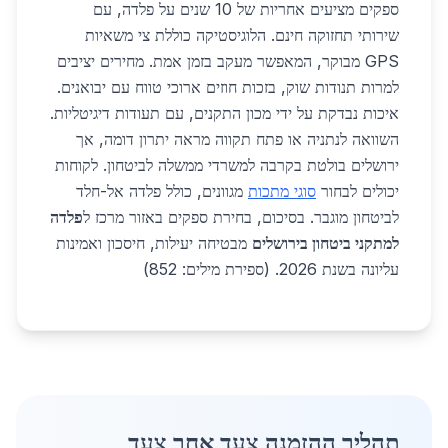
ספקים מציעים אחריות של 10 שנים על פלדה, עם
שירותי תחזוקה חינם. הלוגיסטיקה כוללת צי משאיות
GPS מבוקר, המאפשר מעקב בזמן אמת. מחירים יציבים
למרות תנודות שוק, בזכות חוזים ארוכי טווח עם יבואנים.
איכות נבדקת על ידי מכון התקנים, עם תעודות דיגיטליות.
השוואה לנתניה או פתח תקווה מראה יתרון דומה, אך
ירושלים בולטת בקרבה למשרדי ממשלה לביטחון. לקוחות
יכולים לבחור
סוגי מתכות
מגוונים, כולל פלדה אל-חלד
לביטחון מוגבר. בסיכום, בחירת ספקים באזור מרכז ל
פלדה
למתקני ביטחון בירושלים
מבטיחה יעילות, חיסכון ואמינות
עליונה בשנת 2026. (ספירת מילים: 852)
תהליך ההזמנה צעד אחר צעד