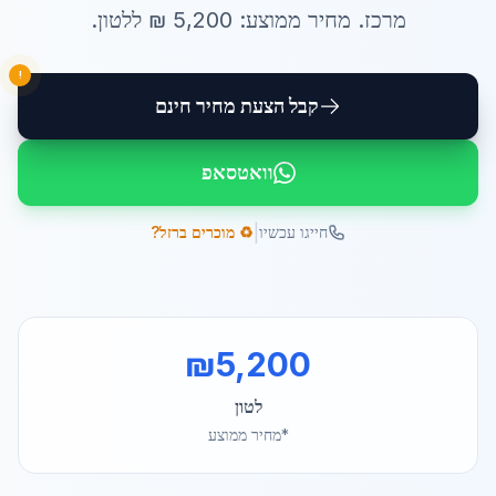
מרכז
. מחיר ממוצע:
5,200
₪ ל
לטון
.
!
קבל הצעת מחיר חינם
וואטסאפ
|
חייגו עכשיו
♻️ מוכרים ברזל?
₪
5,200
לטון
*מחיר ממוצע