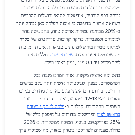
משקיעים בטכנולוגיות חדשות כמו פלדה בעלת עמידות
גבוהה בפני קורוזיה, אידיאלית לתנאי ירושלים ההרריים.
השוואה ארצית מדגישה כי איכות הפלדה כאן גבוהה יותר
ב-20% מבחינת עמידות ארוכת טווח, עקב גישה נוחה
למומחים ולמעבדות בדיקה קרובות. פרויקטים של
פלדה
למתקני ביטחון בירושלים
נהנים מביקורת איכות יומיומית,
מה שמבטיח אפס פגמים.
שירותי פלדה
כוללים חיתוך
לייזר מדויק עד 0.1 מ"מ, זמין באופן מיידי.
בהשוואה ארצית מקיפה, אזור המרכז מנצח בכל
הפרמטרים. בצפון, לוגיסטיקה איטית יותר עקב כבישים
הרריים, ובדרום חום קיצוני פוגע באחסון. מחירים במרכז
נמוכים ב-12-18% בממוצע, ואיכות גבוהה יותר בזכות
תשתיות מתקדמות. קבלנים ב-
פלדה למתקני ביטחון
בראשון לציון
ובירושלים מדווחים על חיסכון כולל של
25% בפרויקטים. בנוסף, תמיכה ממשלתית ב-2026
כוללת מענקים לפרויקטי ביטחון באזור, מה שמוסיף ערך.