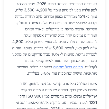
תעריפים תחרותיים במיוחד בשנת 2026. מחיר ממוצע
לטון פלדה מבני לביטחון עומד על 3,500-4,200 ש"ח,
נמוך ב-15% ממחירים בצפון ובדרום עקב תחרות גבוהה
וקרבה למפעלי ייצור מרכזיים כמו אלה באשדוד ובחולון.
השוואה ארצית מראה כי בירושלים ובאזור המרכז,
המחירים נמוכים יותר בגלל שרשרת אספקה יעילה.
לדוגמה, לוחות פלדה עבים למחסומי ביטחון עולים 4,800
ש"ח לטון כאן, לעומת 5,600 ש"ח בדרום. בנוסף, הנחות
לכמויות גדולות מגיעות ל-10% עבור פרויקטים של מתקני
ביטחון, מה שהופך את האזור לאטרקטיבי במיוחד
לקבלנים.
מכירת ברזל ומתכות
באזור זה כוללת אופציות
מותאמות אישית שחוסכות עוד 5-8% בעלויות.
איכות הפלדה היא גורם קריטי במתקני ביטחון, ואזור
המרכז מצטיין בכך. ספקים מקומיים עומדים בתקנים
ישראליים ובינלאומיים מחמירים כמו ISO 9001 ותקן
1221 לפלדה מבנית, עם בדיקות אולטרה-סאונד ומבחני
עמידות בפני התקפות. ב-2026, מפעלים באזור המרכז