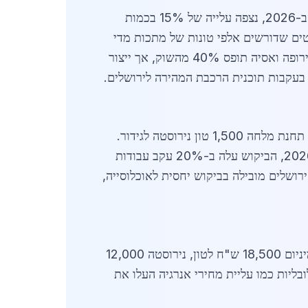
צומח במהירות בשל השקעות ממשלתיות של מיליארדי שקלים בתשתיות. ב-2026, נצפה עלייה של 15% בכמות
ים שדורשים אלפי טונות של מתכות מדי
שנה. הפלדה המבנית, לדוגמה, מהווה 60% מהשימוש, בעוד אלומיניום משמש למבנים קלים. יבוא ממדינות אירופה ואסיה תופס 40% מהשוק, אך ייצור
מונע מפרויקטים ספציפיים: תחנת הר הרצל דורשת 2,000 טון פלדה, תחנת מלחה 1,500 טון נירוסטה לגידור.
סוגי מתכות פופולריים כוללים פרופילי HEA/HEB לפיגומים, צינורות גלקבניים למעקות ופלטות רצפה. בעונת 2026, הביקוש עלה ב-20% עקב עבודות
רושלים מובילה בביקוש יחסית לאוכלוסייה,
יציבים אך גבוהים: פלדה מבנית 4,200 ש"ח לטון, אלומיניום 18,500 ש"ח לטון, נירוסטה 12,000
ערים מרוחקות. השפעות גלובליות כמו עליית מחירי אנרגיה העלו את