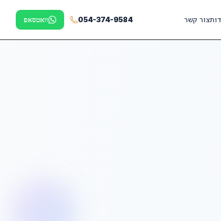
דות
צור קשר
054-374-9584
וואטסאפ