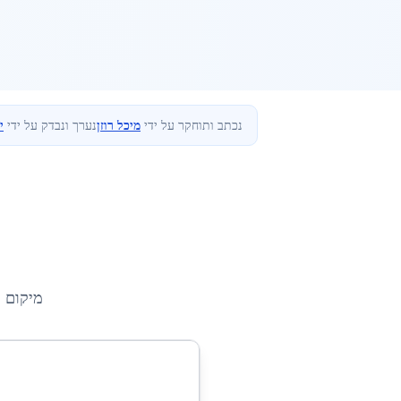
נכתב ותוחקר על ידי
מיכל רוזן
נערך ונבדק על ידי
י
מיקום 