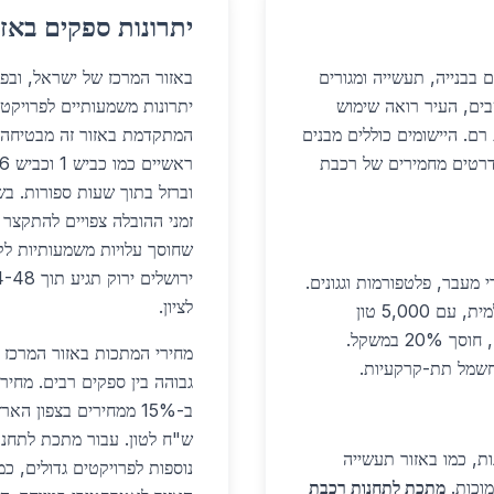
יתרונות ספקים באזו
 בבנייה, תעשייה ומגורים
באזור המרכז של ישראל, ובפ
202, עם אוכלוסייה של 936,425 תושבים, העיר רואה שימוש
יתרונות משמעותיים לפרויקט
רם. היישומים כוללים מבנים
המתקדמת באזור זה מבטיחה א
דרטים מחמירים של רכבת
שחוסך עלויות משמעותיות לקב
עבר, פלטפורמות וגגונים.
לציון.
פלדה גלקבנית עמידה בפני חלודה שכיח בלחות ירושלמית, עם 5,000 טון
בשימוש בתחנת מלחה. אלומיניום קל משמש לחיפויים, חוסך 20% במשקל.
חשמל תת-קרקעיות.
ש"ח לטון. עבור מתכת לתחנו
, כמו באזור תעשייה
מוכות.
מתכת לתחנות רכבת