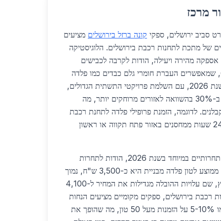
ר מרכז
רט סביב ירושלים, ספקי
קונה ברזל בירושלים
מציעים
ים של מתכת לתחנות רכבת בירושלים. הלוגיסטיקה
ספקה מהירה ויעילה, הודות לקרבה לכבישים
ראשיים כמו כביש 1 וכביש 6, שמאפשרים העברת חומרי גלם כבדים כמו פלדה
וברזל בתוך שעות ספורות. בשנת 2026, עם השלמת פרויקטי התשתית הגדולים,
זמני ההובלה צפויים להתקצר ב-30% בהשוואה לאזורים מרוחקים יותר, מה
לנים. לדוגמה, הזמנת פרופילי פלדה לתחנת רכבת
ירושלים ירוק תגיע תוך 24-48 שעות ממחסנים באזור פתח תקווה או ראשון
מחירי המתכות באזור המרכז תחרותיים במיוחד בשנת 2026, הודות לתחרות
גבוהה בין ספקים רבים. מחיר ממוצע לטון פלדה מבניית היא כ-3,500 ש"ח, נמוך
ב-15% ממחירים בצפון הארץ, שם עלויות ההובלה מגדילות את המחיר ל-4,100
ת רכבת בירושלים, ספקים מקומיים מציעים הנחות
נוספות לפרויקטים גדולים, כמו 5-10% על הזמנות מעל 50 טון, מה שהופך את