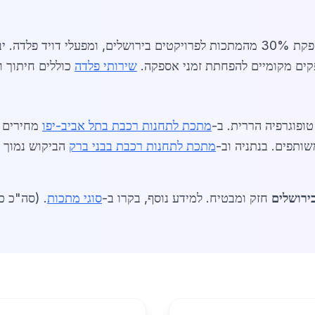
ספקים מרכזיים כוללים את איתן פלדה, שמספקת 30% מהמתכות לפרויקטים בירושלים, 
פקים מקומיים להפחתת זמני אספקה.
שירותי פלדה
כוללים חיתוך ו
ופוגרפיה הררית. ב-
מתכת לתחנות רכבת בתל אביב-יפו
מחירים גבוהים י
ותפים. בנתניה וב-
מתכת לתחנות רכבת בבני ברק
הביקוש נמוך י
ירושלים
חזק ומבטיח. למידע נוסף, בקרו ב-
סוגי מתכות
. (סה"כ כ-1,450 מילי