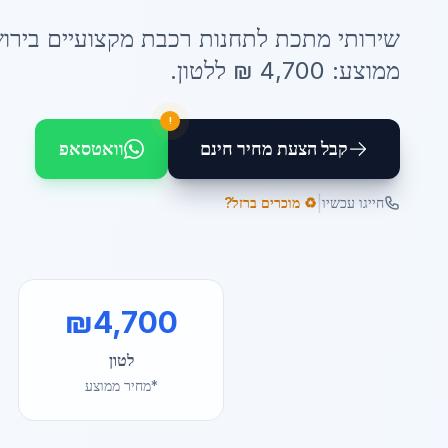
שירותי
מתכת לתחנות רכבת
מקצועיים ב
ירו
ממוצע:
4,700
₪ ל
לטון
.
!
קבל הצעת מחיר חינם
וואטסאפ
|
חייגו עכשיו
♻️ מוכרים ברזל?
₪
4,700
לטון
*מחיר ממוצע