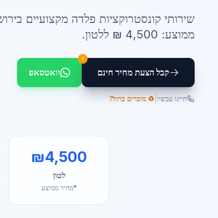
שירותי
קונסטרוקציות פלדה
מקצועיים ב
ירוש
ממוצע:
4,500
₪ ל
לטון
.
!
קבל הצעת מחיר חינם
וואטסאפ
|
חייגו עכשיו
♻️ מוכרים ברזל?
₪
4,500
לטון
*מחיר ממוצע