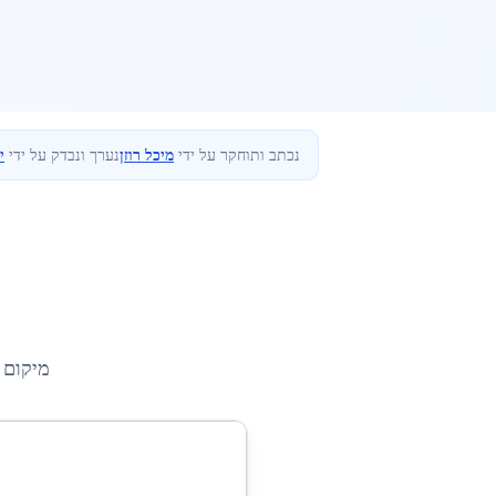
נכתב ותוחקר על ידי
מיכל רוזן
נערך ונבדק על ידי
י
מיקום 