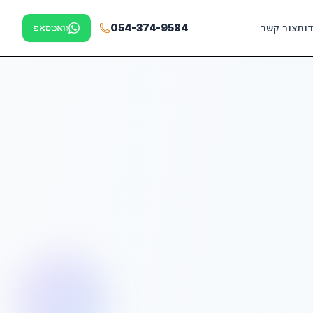
דות
צור קשר
054-374-9584
וואטסאפ