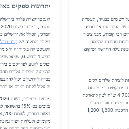
יתרונות ספקים באזו
 יישומים בבנייה, תעשייה
קונסטרוקציות פלדה בירושלים
 של העיר. עם אוכלוסייה
ה
מגורים רבי קומות, מבני ציבור
המרכז, הכולל את ירושלים כ
פעלים. בשנת 2026, שימוש בפלדה עלה ב-22% בזכות מהירות ההקמה
בייצור והתקנה של
קונה ברזל
כונת גילה החדשה ושיקום
הלוגיסטיקה באזור זה היא מ
כביש 1 וכביש 6
יכולים להגיע לפרויקטים ביר
ההמתנה ומפחית עלויות תחבו
כבדה ליירושלים יכול להתבצע
 ליצירת שלדים קלים
זה עלול לקחת יומיים או יותר.
ם. פרויקטים כמו מתחם
מגורים בהר חומה משתמשים בקורות פלדה במשקל 4,700 ש"ח לטון להארכת
מבחינת מחירים, בשנת 2026, מחירי
עלי מזון ופרמציה באזור תלפיות
בנויים מפלדה מחוזקת, עמידה בפני אש ולחות. מחירי הרכבה: 1,200-1,800
מקומיים ולעלויות ייצור נמוכ
כמו מחסנים תעשייתיים או גש