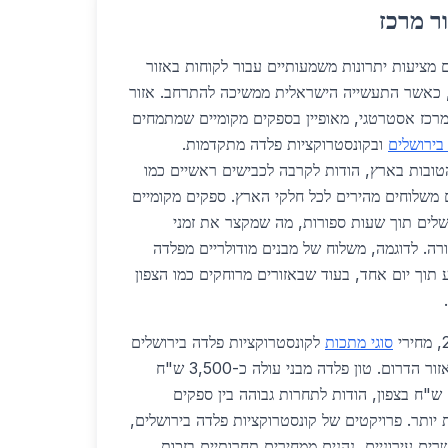
ר מרכז
 מציעות יתרונות משמעותיים עבור לקוחות באזור
מרכז, במיוחד בשנת 2026, כאשר התעשייה הישראלית ממשיכה להתרחב. אזור
מרכז אסטרטגי, מאופיין בספקים מקומיים שמתמחים
 בירושלים
ובקונסטרוקציות פלדה מתקדמות.
הטובות בארץ, הודות לקרבה לכבישים ראשיים כמו
, שמאפשרים משלוחים מהירים לכל חלקי הארץ. ספקים מקומיים
ושלים תוך שעות ספורות, מה שמקצר את זמני
רה. לדוגמה, משלוח של מבנים מודולריים מפלדה
 תוך יום אחד, בעוד שבאזורים מרוחקים כמו הצפון
סוגי מתכות
לקונסטרוקציות פלדה בירושלים
נמוכים בכ-15% בהשוואה לאזור הדרום. טון פלדה מבני עולה כ-3,500 ש"ח
באזור המרכז, לעומת 4,200 ש"ח בצפון, הודות לתחרות גבוהה בין ספקים
ות יותר. פרויקטים של קונסטרוקציות פלדה בירושלים,
רים עירוניים, נהנים ממחירים תחרותיים בזכות