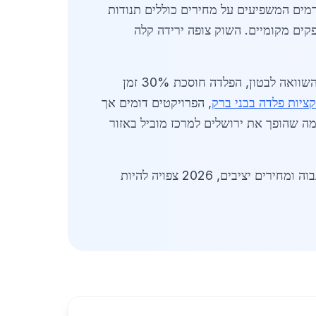
ות פלדה: 4,300-4,900 ש"ח לטון; קורות: 4,600 ש"ח; צלעות: 5,000 ש"ח. גורמים המשפיעים על מחירים כוללים תנודות
קים מקומיים. השוק צופה ירידה קלה
כוללים עמידות בפני רעידות אדמה, חשובה באזור, וגמישות עיצובית. בהשוואה לבטון, הפלדה חוסכת 30% זמן
ציות פלדה בבני ברק
, הפרויקטים דומים אך
ה שהופך את ירושלים למרכז מוביל באזור
בשורה התחתונה, שוק קונסטרוקציות הפלדה בירושלים מציע הזדמנויות רבות לקבלנים ולמפתחים. עם ביקוש גבוה ומחירים יציבים, 2026 צפויה להיות