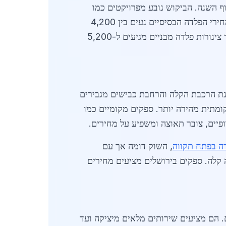
מיליארד ש"ח בשנת 2026, עם צפי לגידול של 12% עד סוף השנה. הביקוש נובע מפרויקטים כמו
הרחבת שכונות מגורים בהרי ירושלים, בניית גשרים ומנהרות תחבורה, וכן מבנים מסחריים באזורי התעשייה. מחירי הפלדה הבסיסיים נעים בין 4,200
ל-5,800 ש"ח לטון, תלוי בסוג הפלדה ובמפרט הטכני. לדוגמה, פרופילי H נמכרים בכ-4,500 ש"ח לטון, בעוד צינורות פלדה מבניים מגיעים ל-5,200
נת הרכבת הקלה והרחבת כבישים מגבירים
ומתית מהירה יותר. ספקים מקומיים כמו
פיים, צובר תאוצה ומשפיע על מחירים.
דה בפתח תקווה
, השוק דומה אך עם
 קלה. ספקים בירושלים מציעים מחירים
. הם מציעים שירותים מלאים מיציקה ועד