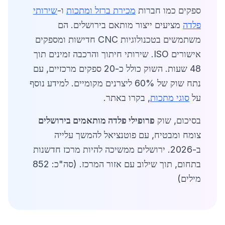
ספקים כמו חברות
מכירת ברזל ומתכות
ו-
שירותי
פלדה
מציעים ייצור מותאם בירושלים. הם
משתמשים בטכנולוגיות CNC חדישות ומספקים
אישורים ISO. שירותי חיתוך והרכבה זמינים תוך
48 שעות. השוק כולל כ-20 ספקים מרכזיים, עם
נתח שוק של 60% ליצרנים מקומיים. למידע נוסף
על
סוגי מתכות
, בקרו באתר.
בסיכום, שוק
פרופילי פלדה מותאמים בירושלים
צומח ומבטיח, עם פוטנציאל להמשך עלייה
ב-2026. ירושלים ממשיכה להיות מרכז חדשנות
בתחום, תוך שילוב עם אזור המרכז. (סה"כ: 852
מילים)