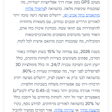
מעקב GPS בזמן אמת דרך אפליקציות ייעודיות, מה
שמבטיח שקיפות מלאה. בהשוואה ל
פרופילי פלדה
מותאמים בתל אביב-יפו
, ירושלים מציעה גישה טובה יותר
לאזורים הרריים ומבנים גבוהים, עם משאיות מיוחדות
להתמודדות עם תוואי שטח. מבחינת איכות כוח אדם,
האזור מושך מהנדסים מוסמכים מהאוניברסיטאות
המובילות, מה שמבטיח תכנון מותאם אישית לכל לקוח.
בשנת 2026, עם צמיחה של 15% בשוק הפלדה באזור
המרכז, ספקים משקיעים בשירות לקוחות מתקדם, כולל
ייעוץ חינם ותמיכה טכנית 24/7. זה כולל סימולציות 3D
לפרופילים לפני ייצור, מה שמפחית טעויות ב-90%.
בהשוואה לבני ברק או ראשון לציון, ירושלים מציעה יתרון
תרבותי-דתי עם אפשרויות משלוח בשבתות חלופיות.
מחירי אנרגיה נמוכים יותר באזור (כ-0.45 ש"ח לקוט"ש)
מאפשרים ייצור זול יותר. לקוחות מדווחים על חיסכון כולל
של 20% בהשוואה לאזורים מרוחקים. למידע נוסף, בקרו
ב
הצעת מחיר
או
שירותי פלדה
. אזור המרכז ממשיך להוביל