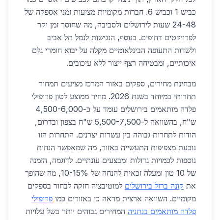
כביש 1 וכביש 6. חברות מקומיות מציעות זמני אספקה של
24-48 שעות לירושלים ולסביבה, מה שחוסך זמן יקר
לפרויקטים דחופים. בנוסף, הנגישות לנמל תל אביב
ולשדות התעופה הבינלאומיים מקלה על יבוא חומרי גלם
איכותיים, ומבטיחה רצף ייצור ללא עיכובים.
מבחינת מחירים, ספקים באזור המרכז מציעים תמחור
תחרותי במיוחד בשנת 2026. מחיר ממוצע לטון פרופילי
פלדה מותאמים בירושלים עומד על כ-4,500-6,000
ש"ח, בהשוואה ל-5,500-7,500 ש"ח בצפון ובדרום,
הודות לתחרות גבוהה בין עשרות יצרנים. התחרות הזו
נובעת מצפיפות התעשייה באזור, מה שמאפשר הנחות
נוספות לכמויות גדולות ומבצעים עונתיים. לדוגמה, הזמנה
של 10 טון ומעלה זכאית להנחה של 10-15%, מה שהופך
את
קונה ברזל בירושלים
למוטיבציה חזקה לבחור בספקים
מקומיים. השוואה ארצית מראה כי באזורים כמו
פרופילי
פלדה מותאמים בנתניה
המחירים גבוהים יותר בשל עלויות