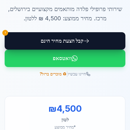
שירותי
פרופילי פלדה מותאמים
מקצועיים ב
ירושלים
,
מרכז
. מחיר ממוצע:
4,500
₪ ל
לטון
.
!
קבל הצעת מחיר חינם
וואטסאפ
|
חייגו עכשיו
♻️ מוכרים ברזל?
₪
4,500
לטון
*מחיר ממוצע