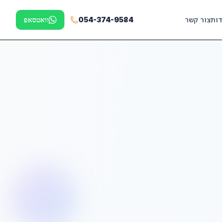
דות
צור קשר
054-374-9584
וואטסאפ