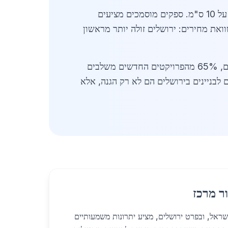
בשנת 2026, תקן ישראלי 1220 מחייב סורגים לבניינים בירושלים בגובה 2 מטר ומעלה, עם רווחים שלא יעלו על 10 ס"מ. ספקים מוסמכים מציעים
בתחום סורגים ירוקים מפלדה ממוחזרת, במחיר 500-700 ש"ח/מ". השוואת מחירים: ירושלים זולה יותר מראשון
השקעה בסורגים איכותיים חוסכת עלויות ארוכות טווח: עלות תחזוקה שנתית 200-500 ש"ח לדירה. בירושלים, 65% מהפרויקטים החדשים משלבים
קומיים תומכים בכלכלה המקומית ומספקים התקנה תוך 48 שעות. סורגים לבניינים בירושלים הם לא רק הגנה, אלא
ר מרכז
המרכז בישראל, ובפרט ירושלים, מציע יתרונות משמעותיים