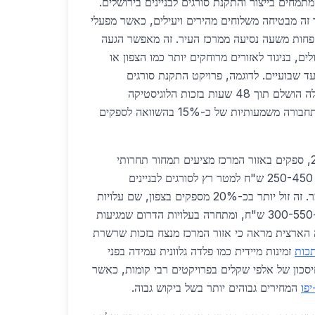
תמחים בייצור והתקנת סורגים לבניינים בירושלים.
זה מבטיחה משלוחים מהירים ויעילים, כאשר מפעלי
חות משעה נסיעה ממרכז העיר. זה מאפשר הגעה
לים, בניגוד לאזורים מרוחקים יותר כמו הצפון או
ד שבועיים. לדוגמה, פרויקט התקנת סורגים
לבניינים בירושלים בשכונת גילה הושלם תוך 48 שעות בזכות הלוגיסטיקה
המקומית, מה שחסך עלויות תחבורה משמעותיות של כ-15% בהשוואה לספקים
מבחינת מחירים, בשנת 2026, ספקים באזור המרכז מציעים תמחור תחרותי
במיוחד, עם מחיר ממוצע של 250-450 ש"ח למטר רץ לסורגים לבניינים
בירושלים, תלוי בעיצוב ובחומר. זה זול יותר בכ-20% מספקים בצפון, שם עלויות
ההובלה מעלות את המחיר ל-300-550 ש"ח, ומתחרה בעלויות הדרום שמגיעות
השוואה הארצית מראה כי אזור המרכז מנצח בזכות שרשרת
תכות
זמינות מיידית כמו פלדה גלוונית עמידה בפני
יסכון של אלפי שקלים בפרויקטים רבי קומות, כאשר
יפו
המחירים גבוהים יותר בשל ביקוש גבוה.