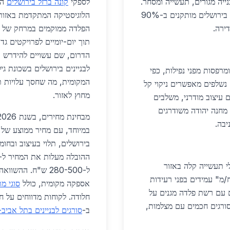
ם חיוניים בבנייה מגורים, תעשייה ומסחר.
לספקי
קונה ברזל בירושלים
המ
בפרויקטים כמו שכונת חלמיש בגילה, סורגים לבניינים בירושלים מותקנים ב-90%
הלוגיסטיקה המתקדמת באזור 
הפלדה ממוקמים במרחק של פ
תוך יום-יומיים לפרויקטים גדו
הדרום, שם עשויים להידרש ע
ומרפסות מפני נפילות, כפי
סורגים נשלפים מאפשרים ניקוי קל
מחוץ לאזור.
עם עיצוב מודרני, משלבים
יקים בשוק מחנה יהודה משודרגים
י תעשייה קלה באזור
ל-280-500 ש"ח. ה
רגים תעשייתיים כבדים ב-500-800 ש"ח/מ" עמידים בפני רעידות
אספקה מקומית, כולל
סוגי מ
ם עם רשת פלדה מגנים על
חלודה. לקוחות מדווחים על ח
סורגים חכמים עם מצלמות,
ב-
סורגים לבניינים בתל אביב-