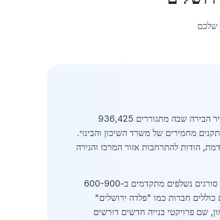
 שלכם
מעודכן לאפריל 2026. סורגים לבניינים בירושלים מהווים חלק חיוני משוק הפלדה והברזל בישראל, במיוחד בעיר הבירה שבה מתגוררים 936,425
תקנים מחמירים של משרד השיכון והבינוי.
15 מיליון שקלים, עם צמיחה של 12% בהשוואה לשנה הקודמת, הודות להתרחבות אזור המרכז והגירה
השוק כולל מגוון רחב של סוגי סורגים: סורגים קבועים מפלדה גלוויניזציה בעלות של 250-450 ש"ח למטר רץ, סורגים נשלפים מתקדמים ב-600-900
למטר. ספקים מובילים בירושלים כוללים חברות כמו "פלדה ירושלים"
ון, שם פרויקטי בנייה חדשים דורשים