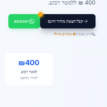
400
₪ ל
למטר רבוע
.
!
קבל הצעת מחיר חינם
וואטסאפ
|
חייגו עכשיו
♻️ מוכרים ברזל?
₪
400
למטר רבוע
*מחיר ממוצע