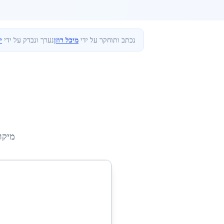
נכתב ותוחקר על ידי
מיכל רוזן
נערך ונבדק על ידי
י
מיקו