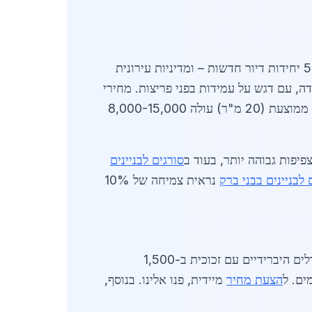
בשנת 2026, הביקוש לסורגים לבניינים בירושלים מושפע מגורמים כמו עלייה במספר דירות חדשות – כ-5,000 יחידות דיור חדשות – ומדיניות עירונית
 עמידה בפני חלודה, עם דגש על עמידות בפני פריצות. מחירי
הפלדה עלו ב-8% בשל יבוא מגבלות, אך ספקים מקומיים מציעים הנחות לפרויקטים גדולים: סט סורגים לדירה ממוצעת (20 מ"ר) עולה 8,000-15,000
סורגים לבניינים
 לבניינים בבני ברק
נראית צמיחה של 10%
ספקים בירושלים מציעים פתרונות מותאמים: סורגים אנכיים ב-300 ש"ח/מ", אופקיים ב-400 ש"ח/מ", ומודלים היברידיים עם זכוכית ב-1,500
ים. ל
הצעת מחיר
מיידית, פנו אלינו. בנוסף,