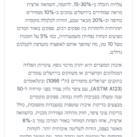
עלויות הובלה ב-15-30%. לדוגמה, השוואה ארצית
מראה שמחירים בירושלים נמוכים ב-10% ממחירים
בחיפה וב-20% מבאר שבע, הודות לכלכלה מקומית
תחרותית ולתחרות בין ספקים רבים. ספקים באזור המרכז
מציעים הנחות נפחיות משמעותיות, כמו 5% על הזמנות
מעל 10 טון, מה שהופך אותם לאופציה מועדפת לקבלנים
גדולים.
איכות המוצרים היא יתרון מרכזי נוסף. צינורות הפלדה
המגולוונים המיוצרים או משווקים בירושלים עומדים
בתקנים ישראליים מחמירים (ת"י 1066) ובינלאומיים
(ASTM A123), עם ציפוי גלוון עמיד בפני קורוזיה ל-50
שנה ומעלה בסביבות לחות גבוהה. ספקים מקומיים
מבצעים בדיקות איכות שוטפות במעבדות מוסמכות, כולל
בדיקות עובי ציפוי, חוזק מתיחה ועמידות מכנית. בהשוואה
ארצית, אחוז הפחת המוחזר באזור המרכז נמוך ב-8%
מאשר בצפון, הודות לשליטה איכותית יותר. לקוחות
מדווחים על שביעות רצון גבוהה יותר, עם שיעור תלונות