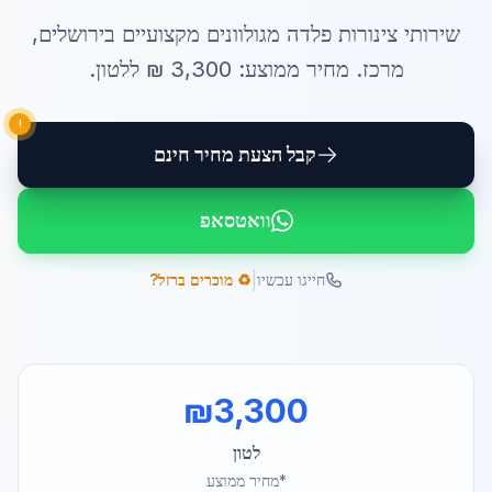
שירותי
צינורות פלדה מגולוונים
מקצועיים ב
ירושלים
,
מרכז
. מחיר ממוצע:
3,300
₪ ל
לטון
.
!
קבל הצעת מחיר חינם
וואטסאפ
|
חייגו עכשיו
♻️ מוכרים ברזל?
₪
3,300
לטון
*מחיר ממוצע