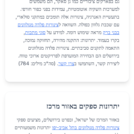
גם בפארקים ציבוריים כמו גן סאקר, הם משמשים
למערכות השקיה אוטומטיות, עמידות בפני כפור חורפי.
בתעשיית האנרגיה, צינורות אלה תומכים במתקני סולארי,
עם שכבת גלווון כפולה. השוואה ל
צינורות פלדה מגולוונים
בבני ברק
מראה שימוש דומה. למידע על
סוגי מתכות
,
בקרו בעמוד. יתרונות: התקנה מהירה, תחזוקה נמוכה,
התאמה לתקנים סביבתיים. צינורות פלדה מגולוונים
בירושלים הם הבחירה המועדפת לפרויקטים ארוכי טווח.
ליצירת קשר, השתמשו ב
צרו קשר
. (סה"כ מילים: 784)
יתרונות ספקים באזור מרכז
באזור המרכז של ישראל, ובפרט בירושלים, מציעים ספקי
צינורות פלדה מגולוונים בתל אביב-יפו
יתרונות משמעותיים