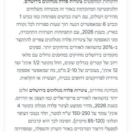
ללקוחות המחפשים
צינורות פלדה מגולוונים בירושלים
.
הלוגיסטיקה המתקדמת באזור זה מבטיחה משלוחים
מהירים ויעילים, עם רשת כבישים מפותחת כמו כביש 1
וכביש 6 שמאפשרים הגעה תוך שעות ספורות לכל נקודה
בארץ. בשנת 2026, עם התפתחות תשתיות התחבורה,
זמני האספקה של צינורות פלדה מגולוונים צפויים להתקצר
ב-20% בהשוואה לאזורים מרוחקים יותר. ספקים
מקומיים בירושלים מחזיקים במחסנים גדולים עם מלאי
רחב של קטרים בגדלים שונים, החל מקוטר 1/2 אינץ' ועד
12 אינץ', בעוביים של 2-10 מ"מ, מה שמאפשר אספקה
מיידית לפרויקטים דחופים בבנייה, תעשייה או חקלאות.
מבחינת מחירים,
צינורות פלדה מגולוונים בירושלים
זולים
יותר בהשוואה לאזורים פריפריאליים כמו הצפון או הדרום.
בשנת 2026, מחיר ממוצע לצינור פלדה מגולוון בקוטר 4
אינץ' עומד על 150-250 ש"ח למטר, תלוי בעובי הציפוי
הגלווני (85-120 מיקרון). הסיבה לכך היא קרבתם
למפעלי הייצור המרכזיים באזור השרון והשפלה, שמפחיתה