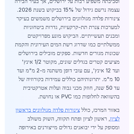
וסביבתה משפיע רבות על ירושלים, אך בעיר הבירה
עצמה נרשם גידול של 15% בביקוש בשנת 2026.
צינורות פלדה מגולוונים בירושלים משמשים בעיקר
למערכות צנרת תת-קרקעיות, גדרות ביטחוניות
ומבנים תעשייתיים. הביקוש מונע מפרויקטים
ממשלתיים כמו שדרוג רשת המים העירונית והקמת
שכונות מגורים חדשות. ספקים מובילים בירושלים
מציעים קטרים בגדלים שונים, מקוטר 1/2 אינץ'
ועד 12 אינץ', עם עובי דופן משתנה מ-2 מ"מ ועד
10 מ"מ. יתרונותיהם כוללים עמידות בקורוזיה של
עד 50 שנה, חוזק מכני גבוה ועלות אטרקטיבית
בהשוואה לחלופות כמו PVC או נחושת.
באזור המרכז, כולל
צינורות פלדה מגולוונים בראשון
לציון
, ראשון לציון ופתח תקווה, השוק משולב
ומסופק על ידי יבואנים גדולים מייצורנים באירופה