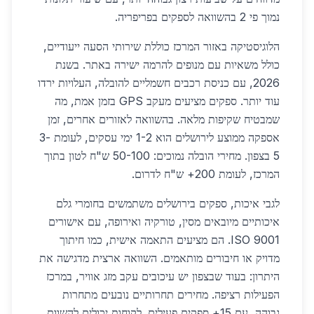
נמוך פי 2 בהשוואה לספקים בפריפריה.
הלוגיסטיקה באזור המרכז כוללת שירותי הסעה ייעודיים,
כולל משאיות עם מנופים להרמה ישירה באתר. בשנת
2026, עם כניסת רכבים חשמליים להובלה, העלויות ירדו
עוד יותר. ספקים מציעים מעקב GPS בזמן אמת, מה
שמבטיח שקיפות מלאה. בהשוואה לאזורים אחרים, זמן
אספקה ממוצע לירושלים הוא 1-2 ימי עסקים, לעומת 3-
5 בצפון. מחירי הובלה נמוכים: 50-100 ש"ח לטון בתוך
המרכז, לעומת 200+ ש"ח לדרום.
לגבי איכות, ספקים בירושלים משתמשים בחומרי גלם
איכותיים מיובאים מסין, טורקיה ואירופה, עם אישורים
ISO 9001. הם מציעים התאמה אישית, כמו חיתוך
מדויק או חיבורים מותאמים. השוואה ארצית מדגישה את
היתרון: בעוד שבצפון יש עיכובים עקב מזג אוויר, במרכז
הפעילות רציפה. מחירים תחרותיים נובעים מתחרות
גבוהה, עם 15+ ספקים פעילים. לקוחות יכולים להשוות