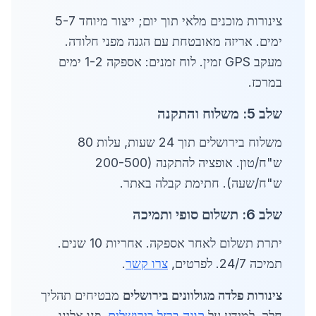
צינורות מוכנים מלאי תוך יום; ייצור מיוחד 5-7
ימים. אריזה מאובטחת עם הגנה מפני חלודה.
מעקב GPS זמין. לוח זמנים: אספקה 1-2 ימים
במרכז.
שלב 5: משלוח והתקנה
משלוח בירושלים תוך 24 שעות, עלות 80
ש"ח/טון. אופציה להתקנה (200-500
ש"ח/שעה). חתימת קבלה באתר.
שלב 6: תשלום סופי ותמיכה
יתרת תשלום לאחר אספקה. אחריות 10 שנים.
תמיכה 24/7. לפרטים,
צרו קשר
.
צינורות פלדה מגולוונים בירושלים
מבטיחים תהליך
חלק. למידע על
קונה ברזל בירושלים
, פנו אלינו.