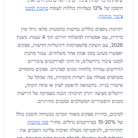
שיפוץ מרכזי קניות ציבוריים בירושלים מוכיחים זאת:
חיסכון של 12% בעלויות כוללות לעומת
מתכת למבני
ציבור בנתניה
.
יתרונות נוספים כוללים גמישות בהזמנות: מלאי גדול זמין
מיידית, עם אפשרות למשלוחי חירום תוך 4 שעות. בשנת
2026, עם השקת פלטפורמות דיגיטליות חדשות, ספקים
יאפשרו מעקב בזמן אמת אחר משלוחים. עבור מתכת
למבני ציבור בירושלים, זה חיוני לפרויקטים ציבוריים
הדורשים עמידה בלוחות זמנים קפדניים. ספקים מקומיים
משתפים פעולה עם רשויות מקומיות, מה שמקל על
אישורי בנייה. בהשוואה לראשון לציון או פתח תקווה,
ירושלים מציעה יתרון תרבותי: הבנה מעמיקה של דרישות
מבנים היסטוריים המשולבים במבנים מודרניים.
לסיכום, בחירת ספקים מאזור המרכז מבטיחה חיסכון כולל
של 15-20% בפרויקטים גדולים. מחירי
סוגי מתכות
תחרותיים, לוגיסטיקה מעולה ואיכות עליונה הופכים את