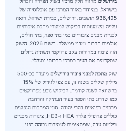
בירושלים
מהווה חלק מרכזי בשוק הפלדה והברזל
בישראל, במיוחד באזור המרכז עם אוכלוסייה של
936,425 תושבים. ירושלים, כבירת ישראל, רואה
עלייה משמעותית בביקוש למוצרי מתכת איכותיים
לבניית מבנים ציבוריים כמו בתי ספר, בתי חולים,
אולמות תרבות ומבני ממשלה. בשנת 2026, השוק
הזה צומח במהירות עקב פרויקטי תשתית גדולים
שמקדמים את העיר כמרכז תרבותי ומנהלי.
שוק
מתכת למבני ציבור בירושלים
מוערך בכ-500
מיליון שקלים בשנה זו, עם צפי לגידול של 15%
בהשוואה לשנה קודמת. הביקוש נובע מפרויקטים
כמו שדרוג בתי הספר בעיר העתיקה והרחבת
מרכזים רפואיים בהרי יהודה. סוגי המתכות הנפוצים
כוללים פרופילי פלדה HEA ו-HEB, צינורות מבניים
ופלטות עבה, שמתאימים לעמידות גבוהה בפני