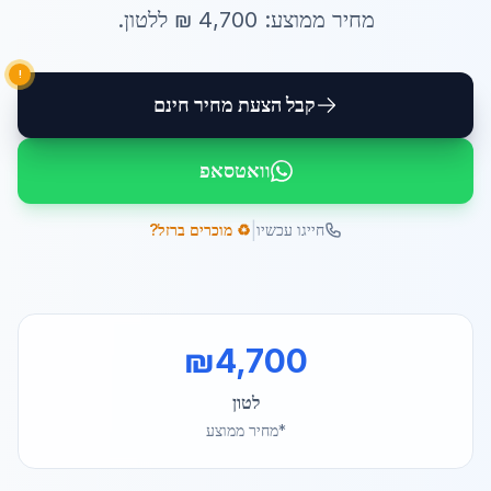
מחיר ממוצע:
4,700
₪ ל
לטון
.
!
קבל הצעת מחיר חינם
וואטסאפ
|
חייגו עכשיו
♻️ מוכרים ברזל?
₪
4,700
לטון
*מחיר ממוצע