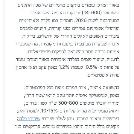
באזור המרכז עומדים בתקנים מחמירים של מכון התקנים
הישראלי (ISI 600) ובתקנות הבנייה הישראליות
המעודכנות לשנת 2026. חומרים כמו פלדה גלאווניזטית
ופרופילי אלומיניום עמידים בפני קורוזיה, חיוניים למבנים
ציבוריים חשופים לאקלים ההררי של ירושלים. בדיקות
איכות שבועיות מבוצעות במעבדות מקומיות, מה שמבטיח
אמינות גבוהה יותר בהשוואה לספקים פריפריאליים.
לדוגמה, שיעור פגמים בפלדה איכותית באזור המרכז עומד
על פחות מ-0.5%, לעומת 1.2% בצפון עקב תנאי אחסון
פחות אופטימליים.
בהשוואה ארצית, אזור המרכז מנצח בכל הפרמטרים.
בצפון, לוגיסטיקה איטית יותר עקב תוואי שטח הררי,
ומחירי הובלה מוסיפים 500-800 ש"ח לטון. בדרום,
ריחוק מנמלי יבוא מגדיל עלויות ב-10-15%. לעומת זאת,
בירושלים ובאזור המרכז, ניתן לשלב שירותי
שירותי פלדה
מקיפים כולל חיתוך וגיהוץ במחירים נמוכים. פרויקטים כמו