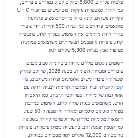
פלטות פלדה ב-6,800 שקלים לטון. במגורים ציבוריים,
כמו דירות למשפחות נזקקות, משתמשים בפרופילי C ו-U
לקירות נושאים.
קונה ברזל בירושלים
מציע פתרונות
מותאמים. פרויקטים כמו בניית 500 יחידות דיור ציבורי
בהרי יהודה מדגימים את השימוש בפלדה קלה. בתעשייה
קלה, צינורות גז ומבנים תעשייתיים משתמשים במתכות
מצופות אבץ בעלות 5,300 שקלים לטון.
יישומים נוספים כוללים גדרות ביטחוניות סביב מבנים
ציבוריים ומעליות חיצוניות. בשנת 2026, פרויקט פארק
טכנולוגיה ציבורי משלב אלומיניום ופלדה משולבים.
צרו
קשר
לקבלת ייעוץ. המתכות תורמות לבנייה ירוקה עם
אחוז גבוה של מיחזור. בפרויקטי תרבות, כמו תיאטרון
חדש, משתמשים בגגות פלדה קלים. השימוש במתכת
מפחית סיכונים סיסמיים ומאריך חיי מבנה ל-50 שנה.
דוגמאות מקומיות כוללות שדרוג מרכזי קהילה בשכונות
כמו קטמון ופסגת זאב. בתעשייה כימית ציבורית, צינורות
נירוסטה ב-12,000 שקלים לטון מבטיחים בטיחות.