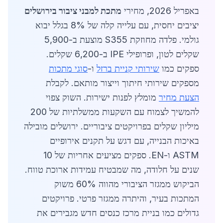
באפריל 2026, מחירי
מתכת למבני ציבור בירושלים
יציבים יחסית, עם עלייה קלה של 8% בגלל יבוא
גולמי. פלדה מחוזקת S355 מוצעת ב-5,900
שקלים לטון, ופרופילי IPE ב-6,200 שקלים.
ספקים כמו
שירותי קניית ברזל
ו-
סוגי מתכות
מספקים שירותי חיתוך וייצור מותאם. לקבלת
הצעת מחיר
מומלץ לפנות ישירות. השוק צפוי
להמשיך לצמוח עם השקעות ממשלתיות של 200
מיליון שקלים בפרויקטים ציבוריים. ירושלים מובילה
באיכות הבנייה, עם דגש על תקנים אירופיים
ASTM ו-EN. ספקים מציעים אחריות של 10
שנים על חלודה, מה שמבטיח עמידות ארוכת טווח.
הביקוש ממגזר הציבורי מהווה 60% משוק
המתכות בעיר, והיתרה ממגזר פרטי. פרויקטים
גדולים כמו בניית מרכז כנסים חדש מגבירים את