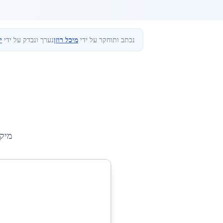
נכתב ותוחקר על ידי
מיכל רוזן
נערך ונבדק על ידי
י
מיק