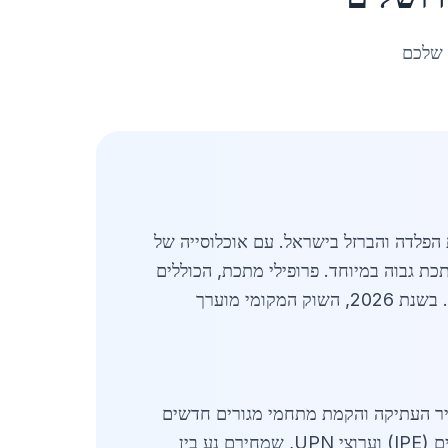
 שלכם
לדה והברזל בישראל. עם אוכלוסייה של
 מתכת גבוה במיוחד. פרופילי מתכת, הכוללים
מבנים כמו זוויות, ערוצים, קורות וצינורות מפלדה, משמשים כבסיס לבנייה תעשייתית, מבנים ציבוריים ומגורים. בשנת 2026, השוק המקומי מוערך
עיר העתיקה והקמת מתחמי מגורים חדשים
מגבירים את הצורך בחומרים איכותיים. יצרנים מקומיים מדווחים על הזמנות מוגברות של פרופילי פלדה גלואליים (IPE) וערוצי UPN, שמחירם נע בין