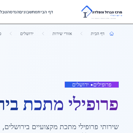
Skip to main content
דף הבית
מחשבונים
הנדסה
טבל
דף הבית
אזורי שירות
ירושלים
פ
פרופילים
•
ירושלים
פרופילי מתכת
ב
יר
שירותי
פרופילי מתכת
מקצועיים ב
ירושלים
,
מ