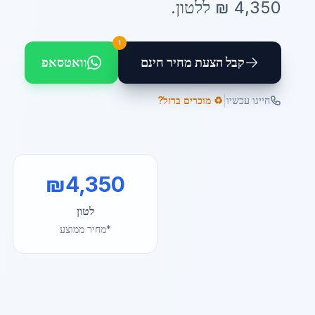
4,350
₪ ל
לטון
.
!
קבל הצעת מחיר חינם
וואטסאפ
|
חייגו עכשיו
♻️ מוכרים ברזל?
₪
4,350
לטון
*מחיר ממוצע