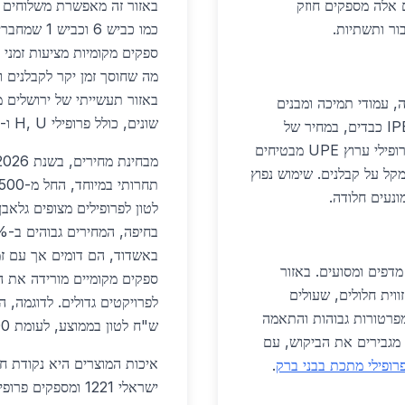
ושבים. פרופילים אלה מספקים חוזק
באזור זה מאפשרת משלוחים מ
ור ותשתיות.
כמו כביש 6
מה שחוסך זמן יקר לקבלנים וב
באזור תעשייתי של ירושלים 
, עמודי תמיכה ומבנים
שונים, כולל פרופילי H, U ו-L, ללא צורך בהמתנה ממושכת.
מודולריים. פרויקט הרכבת הקלה משתמש בפרופילי IPE כבדים, במחיר של
כ-6,500 שקלים לטון. גם בבניית גשרים וכבישים, פרופילי ערוץ UPE מבטיחים
מבחינת מחירים, בשנת 2026, ספקי
קל על קבלנים. שימוש נפוץ
ונעים חלודה.
לטון לפרופילים מצופים גלאבן
באשדוד, הם דומים אך עם זמנ
דפים ומסועים. באזור
ווית חלולים, שעולים
בטמפרטורות גבוהות והתאמה
ש"ח לטון בממוצע, לעומת 3,700 ש"ח בצפון.
דשים מגבירים את הביקוש, עם
איכות המוצרים היא נקודת חו
רופילי מתכת בבני ברק
.