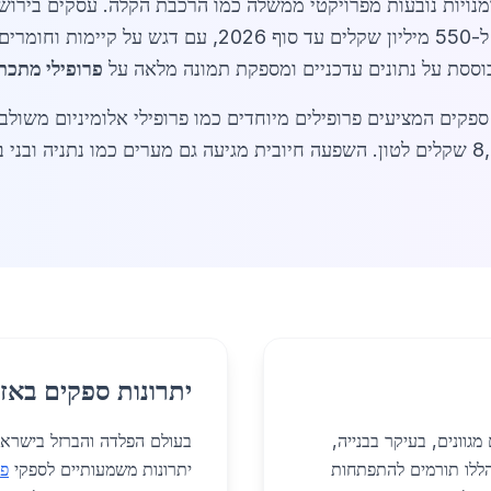
דמנויות נובעות מפרויקטי ממשלה כמו הרכבת הקלה. עסקים בירוש
, כולל חיתוך ורתכה. השוק צפוי לצמוח ל-550 מיליון שקלים
וססת על נתונים עדכניים ומספקת תמונה מלאה על
פרופילי מתכת
קים המציעים פרופילים מיוחדים כמו פרופילי אלומיניום משולב
הפנים גדל, ומחירים נעים בין 5,000 ל-8,000 שקלים לטון. השפעה חיובית מגיעה גם מערים
יתרונות ספקים באזו
גוונים, בעיקר בבנייה,
אפריל 2026, השימושים הללו תורמים להתפתחות
יתרונות משמעותיים לספקי
פר