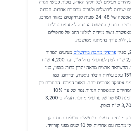
הירים ויעילים לכל חלקי הארץ, בזכות כבישי אגרה
 וכביש 1 שמחברים ישירות לירושלים ולערים מרכזיות אחרות. חברות
ספקים מקומיות מציעות זמני אספקה של 24-48 שעות לפרויקטים באזור המרכז,
ונים. בנוסף, הנגישות הגבוהה למחסנים גדולים
מאפשרת גישה מיידית למלאי רחב של פרופילים
פרופילי מתכת בירושלים
מציעים תמחור
תחרותי במיוחד, החל מ-2,500 ש"ח לטון לפרופילי ברזל גלוי, ועד 4,200 ש"ח
. ההשוואה ארצית מראה יתרון ברור: בצפון, כמו
בחיפה, המחירים גבוהים ב-15% עקב עלויות הובלה נוספות, ובדרום, כמו
י אספקה ארוכים יותר. באזור המרכז, התחרות בין
ספקים מקומיים מורידה את המחירים ומאפשרת הנחות נפח של עד 10%
לפרויקטים גדולים. לדוגמה, הזמנת 50 טון של פרופילי מתכת תעלה כ-3,200
זק מרכזית. ספקים בירושלים פועלים תחת תקן
ישראלי 1221 ומספקים פרופילי מתכת עם אחריות של 10 שנים מפני קורוזיה.