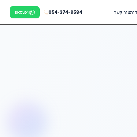
דות
צור קשר
054-374-9584
וואטסאפ