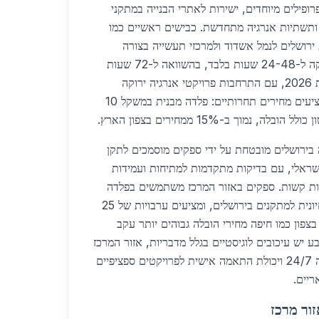
רופילים מיוחדים, ישירות לאתרי הבנייה במתקני
 ותשתיות אנרגיה מתחדשת. כבישים ראשיים כמו
 מחברים את ירושלים לנמל אשדוד ולמרכזי תעשייה בצורה
חלקה, מה שמקצר זמני אספקה ל-24-48 שעות בלבד, בהשוואה ל-72 שעות
ומעלה בצפון או בדרום. בשנת 2026, עם התרחבות פרויקטי אנרגיה ירוקה
בירושלים, ספקים מקומיים מציעים מחירים תחרותיים: פלדה מבנית במשקל 10
 בירושלים מובטחת על ידי ספקים מוסמכים לתקן
קנים הישראלי, עם בדיקות מתקדמות למתיחות ועמידות
טיות קשות. ספקים באזור המרכז משתמשים בפלדה
עמידה בפני רעידות אדמה, חיונית למתקנים בירושלים, ומציעים ערבויות של 25
צפון כמו חיפה מחירי הובלה גבוהים יותר עקב
 יש עיכובים לוגיסטיים בגלל מדבריות, אזור המרכז
מצטיין בגמישות: זמינות מלאה 24/7 ויכולת התאמה אישית לפרויקטים ספציפיים
ריים.
ור מרכז