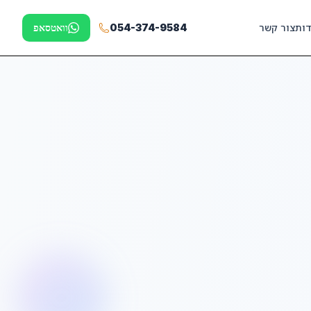
דות
צור קשר
054-374-9584
וואטסאפ