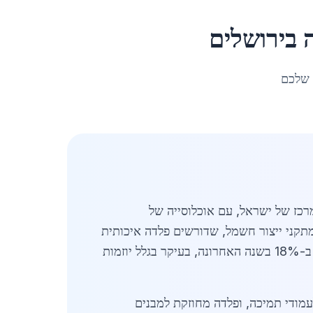
ב
ירושלים
 שלכם
זור המרכז של ישראל, עם אוכלוסייה של
 ומתקני ייצור חשמל, שדורשים פלדה איכותית
ועמידה לתנאי מזג אוויר קשים בהרים ובאזורים עירוניים צפופים. ביקוש הפלדה למתקני אנרגיה בירושלים עלה ב-18% בשנה האחרונה, בעיקר בגלל יוזמות
 פלדה: פלדה מבנייה כבדה כמו פרופילים HEB ו-IPN, לוחות עבים לעמודי תמיכה, ופלדה מחוזקת למבנים