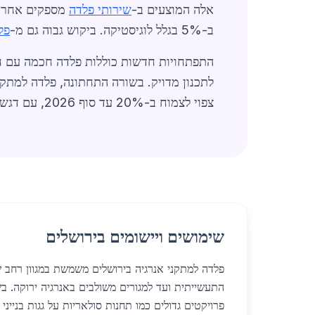
אלה המוצעים ב-
שירותי פלדה
מספקים אחריות של 10 שנים על עמידות. השו
ב-5% בגלל לוגיסטיקה. ביקוש גבוה גם מ-
פל
לתכנון מדויק. בשורה התחתונה, פלדה למתקנ
צפוי לצמוח ב-20% עד סוף 2026, עם דגש על קיימות ואיכות. (סה"כ מילים: 852)
שימושים ויישומים בירושלים
פלדה למתקני אנרגיה בירושלים משמשת במגוון רחב ש
פרויקטים גדולים כמו תחנות סולאריות על גגות בנייני