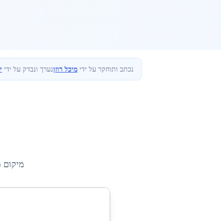
נכתב ותוחקר על ידי
מיכל רוזן
נערך ונבדק על ידי
י
מיקום 