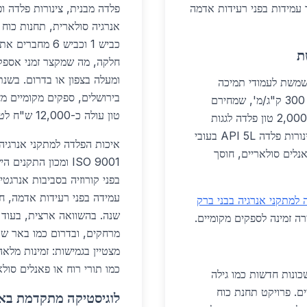
 עמידות בפני רעידות אדמה
פלדה מבנית, צינורות פלדה ופ
אנרגיה סולארית, תחנות כוח
כביש 1 וכביש 6
ת
משמשת לעמודי תמיכה
במערכות סולאריות גדולות, עם פרופילי IPE במשקל 300 ק"ג/מ', שמחירם
טון עולה כ-12,000 ש"ח לטון כולל הובלה, נמוך ב-15% ממחירים בצפון הארץ.
כ-5,300 ש"ח לטון. פרויקט 'סולארי ירושלים' כולל 2,000 טון פלדה לגגות
תעשייתיים. בתעשייה, מתקני גז טבעי משתמשים בצינורות פלדה API 5L בעובי
איכות הפלדה למתקני אנרגיה
נלים סולאריים, חוסך
ISO 9001 ומכון הת
בפני קורוזיה בסביבות אנרג
 למתקני אנרגיה בבני ברק
שנה. בהשוואה ארצית, בעוד ב
ה זמינה לספקים מקומיים.
מרחקים, ובדרום כמו באר שבע
כמו תורי רוח או פאנלים סולא
ונות חדשות כמו גילה
ים. פרויקט תחנת כוח
לוגיסטיקה מתקדמת באז