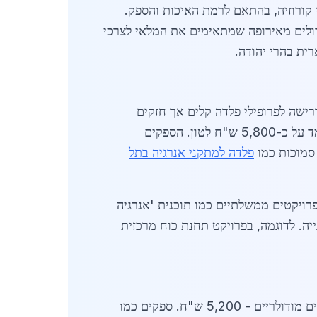
ש"ח לטון לפלדה גלוונית עמידה בפני קורוזיה, בהתאם לרמת האיכות והספק.
דולים מאירופה שמתאימים את המלאי לצרכי
ית בהרי יהודה.
 25% בתחום האנרגיה הסולארית, עם דרישה לפרופילי פלדה קלים אך חזקים
למערכות מעקב שמש. תחנות כוח גז טבעי דורשות לוחות פלדה עבים במשקל של 50-100 מ"מ, שמחירם עומד על כ-5,800 ש"ח לטון. הספקים
 סמוכות כמו
פלדה למתקני אנרגיה בתל
ושפע גם ממדיניות סביבתית: פלדה ממוחזרת מהווה 40% מהשימוש, מה שמוזיל עלויות ב-10-15%. פרויקטים ממשלתיים כמו תוכנית 'אנרגיה
ייה. לדוגמה, בפרויקט תחנת כוח מרכזית
מחירי פלדה למתקני אנרגיה בירושלים יציבים יחסית: צינורות פלדה במשקל 20 מ"מ - 4,500 ש"ח לטון; מבנים מודולריים - 5,200 ש"ח. ספקים כמו