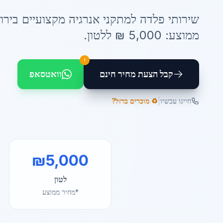
שירותי
פלדה למתקני אנרגיה
מקצועיים ב
ירו
ממוצע:
5,000
₪ ל
לטון
.
!
קבל הצעת מחיר חינם
וואטסאפ
|
חייגו עכשיו
♻️ מוכרים ברזל?
₪
5,000
לטון
*מחיר ממוצע