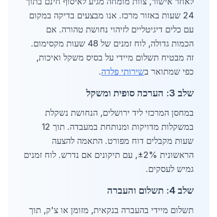
לאחר אישור, צוות מומחה מגיע לאיסוף חינם בתוך
24 שעות באזור מרכז. אנו מבצעים בדיקה במקום
עם כלים דיגיטליים לזיהוי נחושת טהורה. אם
הכמות גדולה, לוח זמנים של 48 שעות מקסימום.
זה מבטיח תשלום מיידי על בסיס משקל ואיכות,
כפי שמתואר ב
שירותי פלדה
.
שלב 3: הערכה סופית ומשקל
במחסן המרכזי ליד ירושלים, הנחושת נשקלת
במשקלות מדויקות ומנותחת במעבדה. תוך 12
שעות מקבלים דוח מפורט. התאמה להצעה
הראשונית ±2%, עם תיקונים אם נדרש. לוח זמנים
גמיש לעסקים.
שלב 4: תשלום והעברה
תשלום מיידי בהעברה בנקאית, מזומן או צ'ק, תוך