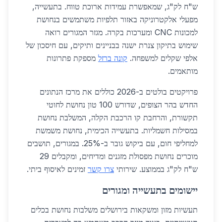
ש"ח לק"ג, שמאפשרת עמידות ארוכת טווח. בתעשייה,
מפעלי אלקטרוניקה באזור תלפיות משתמשים בנחושת
למכונות CNC ומערכות בקרה. מגזר המגורים רואה
שימוש בתיקון צנרת ישנה בבניינים ותיקים, עם חיסכון של
אלפי שקלים למשפחה.
קונה ברזל
מספקת פתרונות
מותאמים.
פרויקטים בולטים ב-2026 כוללים את מרכז הנתונים
החדש בהר הצופים, שדורש 100 טון נחושת לחוטי
תקשורת, והרחבת קו הרכבת הקלה, המשלבת נחושת
במסילות חשמליות. בתעשייה הכימית, נחושת משמשת
למחליפי חום, עם ביקוש גובר ב-25%. במגורים, תושבים
מוכרים נחושת מפסולת מזגנים ומדיחים, ומקבלים 29
ש"ח לק"ג בממוצע. שירותי
צרו קשר
זמינים לאיסוף ביתי.
יישומים בתעשייה ומגורים
תעשיות מזון ומשקאות בירושלים משלבות נחושת בכלים