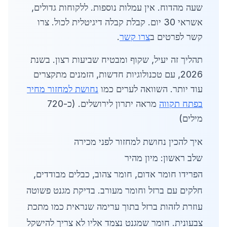
שעה מהדוח. אין עמלות נוספות. ללקוחות גדולים,
אשראי 30 יום. קבלת קבלה דיגיטלית לכול. צרו
קשר לפרטים ב
צרו קשר
.
תהליך זה יעיל, שקוף ומבטיח שביעות רצון. בשנת
2026, עם טכנולוגיות חדשות, הזמנים מתקצרים
עוד יותר. השוואה לערים כמו
נחושת למחזור מחיר
בפתח תקווה
מראה יתרון לירושלים. (כ-720
מילים)
איך להכין נחושת למחזור לפני מכירה
שלב ראשון: מיון מהיר
הפרידו חומר אדום, חומר צהוב, כבלים מבודדים,
חלקים עם ברזל וחומר מעורב. בדיקת מגנט פשוטה
עוזרת לזהות ברזל בתוך ערימה שנראית כמו מתכת
צבעונית. חומר שמגנט נצמד אליו לא צריך להישקל