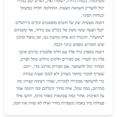
משתלמת. בכמות גדולה, לעומת זאת, הפרש קטן במחיר
יכול להצדיק השוואת הצעות. ההחלטה תלויה במשקל
ובנוחות הפינוי.
דוגמה מעשית: שק של חוטים מופשטים ונקיים בירושלים
יקבל הצעה שונה משק של כבלים עם בידוד, אף ששניהם
"נחושת". ההבדל הוא אחוז נחושת נטו, זמן טיפול וסיכון
שיש חומרים נוספים בתוך הכבל.
דוגמה נוספת: ברזי פליז עם חלקי פלסטיק וברגים אינם
פליז נקי לגמרי. אם מסירים חלקים גדולים שקל לפרק,
המחיר יכול להשתפר. אם הפירוק מורכב מדי, ייתכן
שעדיף למכור כחומר מעורב ולא לבזבז שעות עבודה.
כדי להשתפר ממכירה למכירה, שמרו רשימה קצרה: מה
מכרתם, כמה שקל, איזה מחיר קיבלתם ומה הקונה אמר
על האיכות. אחרי כמה עסקאות באזור מרכז, תדעו אילו
פעולות מיון באמת משפרות מחיר ואילו לא שוות את הזמן.