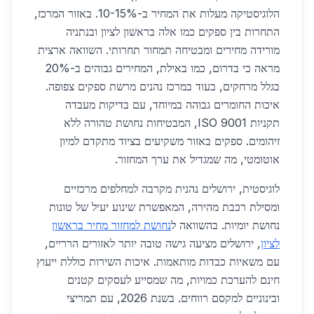
הלוגיסטיקה מעלות את המחיר ב-10-15%. באזור המרכז,
התחרות בין ספקים כמו אלה בראשון לציון ובנתניה
מורידה מחירים ומבטיחה תמחור תחרותי. השוואה ארצית
מראה כי בדרום, כמו באילת, המחירים גבוהים ב-20%
בגלל מרחקים, בעוד במרכז נהנים מרשת ספקים צפופה.
איכות החומרים גבוהה במיוחד, עם בדיקות מעבדה
תקניות ISO 9001, המבטיחות נחושת טהורה ללא
זיהומים. ספקים באזור משקיעים בציוד מתקדם למיון
אוטומטי, מה שמגדיל את ערך המחזור.
לוגיסטית, ירושלים נהנית מקרבה למחלפים מרכזיים
ומסילת רכבת מהירה, המאפשרת שינוע יעיל של טונות
נחושת יומיות. בהשוואה ל
נחושת למחזור מחיר בראשון
לציון
, ירושלים מציעה גישה טובה יותר לאזורים הרריים,
עם משאיות כבדות מותאמות. איכות השירות כוללת ייעוץ
חינם להערכת כמויות, מה שמסייע לעסקים קטנים
ובינוניים למקסם רווחים. בשנת 2026, עם תמריצי