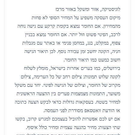
לוגיסטיקה, אזור ומשקל באזור מרכז
מיקום העסקה משפיע על המחיר הסופי לא פחות
מהמחירון. אם החומר נמצא בקומת קרקע עם גישה נוחה
לרכב, הפינוי פשוט וזול יותר. אם החומר נמצא בבניין
צפוף, במקלט, בגג, במחסן פנימי או באתר עם מגבלות
חניה, הקונה יחשב זמן עבודה נוסף. לכן תיאור הגישה
חשוב כמעט כמו תיאור החומר.
בירושלים, כמו בערים אחרות בישראל, מומלץ לשלוח
לקונה שלוש תמונות: צילום רחב של כל הערימה, צילום
מקרוב של החומר, וצילום של הגישה לפינוי. יחד עם משקל
משוער, התמונות מצמצמות פערים בין ההצעה הראשונית
למחיר בשטח. בעסקאות גדולות כדאי לבקש הצעה כתובה
או הודעת וואטסאפ מסודרת לפני העמסה.
אם יש לכם אפשרות להוביל בעצמכם למגרש קרוב, בקשו
שתי הצעות: מחיר בהגעה עצמית ומחיר כולל איסוף.