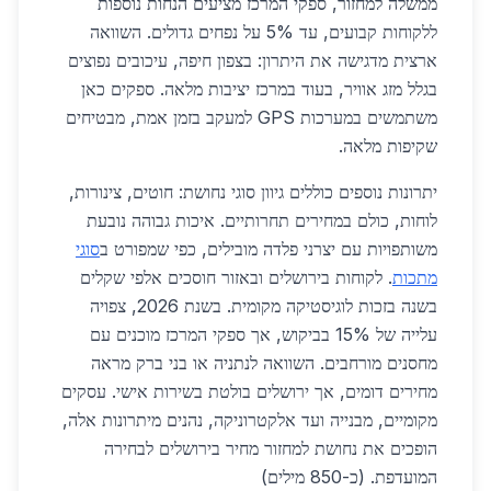
ממשלה למחזור, ספקי המרכז מציעים הנחות נוספות
ללקוחות קבועים, עד 5% על נפחים גדולים. השוואה
ארצית מדגישה את היתרון: בצפון חיפה, עיכובים נפוצים
בגלל מזג אוויר, בעוד במרכז יציבות מלאה. ספקים כאן
משתמשים במערכות GPS למעקב בזמן אמת, מבטיחים
שקיפות מלאה.
יתרונות נוספים כוללים גיוון סוגי נחושת: חוטים, צינורות,
לוחות, כולם במחירים תחרותיים. איכות גבוהה נובעת
משותפויות עם יצרני פלדה מובילים, כפי שמפורט ב
סוגי
מתכות
. לקוחות בירושלים ובאזור חוסכים אלפי שקלים
בשנה בזכות לוגיסטיקה מקומית. בשנת 2026, צפויה
עלייה של 15% בביקוש, אך ספקי המרכז מוכנים עם
מחסנים מורחבים. השוואה לנתניה או בני ברק מראה
מחירים דומים, אך ירושלים בולטת בשירות אישי. עסקים
מקומיים, מבנייה ועד אלקטרוניקה, נהנים מיתרונות אלה,
הופכים את נחושת למחזור מחיר בירושלים לבחירה
המועדפת. (כ-850 מילים)