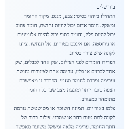
בירושלים
התחילו בזיהוי בסיסי: צבע, מגנט, מקור החומר
ומשקל. חומר אדום יכול להיות נחושת, חומר צהוב
יכול להיות פליז, וחומר כסוף יכול להיות אלומיניום
או נירוסטה. אם אינכם בטוחים, אל תנחשו; ציינו
לקונה שיש צורך בסיווג.
הפרידו חומרים לפני הצילום. שק אחד לכבלים, שק
אחד לברזים או פליז, ערימה אחת לצינורות נחושת
וערימה נפרדת לחומר מגנטי. הפרדה זו מאפשרת
הצעה טובה יותר ומונעת מצב שבו כל החומר
מתומחר כמעורב.
צלמו באור יום. תמונה חשוכה או מטושטשת גורמת
לקונה לתת טווח רחב או שמרני. צילום ברור של
חתך החומר, ערימה מלאה ומשקל משוער מאפשר