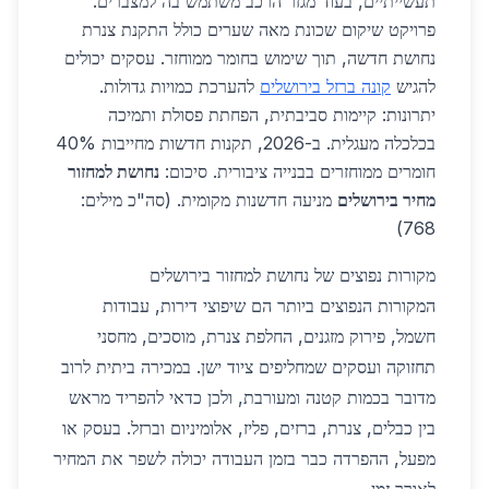
תעשייתיים, בעוד מגזר הרכב משתמש בה למצברים.
פרויקט שיקום שכונת מאה שערים כולל התקנת צנרת
נחושת חדשה, תוך שימוש בחומר ממוחזר. עסקים יכולים
להגיש
קונה ברזל בירושלים
להערכת כמויות גדולות.
יתרונות: קיימות סביבתית, הפחתת פסולת ותמיכה
בכלכלה מעגלית. ב-2026, תקנות חדשות מחייבות 40%
חומרים ממוחזרים בבנייה ציבורית. סיכום:
נחושת למחזור
מחיר בירושלים
מניעה חדשנות מקומית. (סה"כ מילים:
768)
מקורות נפוצים של נחושת למחזור בירושלים
המקורות הנפוצים ביותר הם שיפוצי דירות, עבודות
חשמל, פירוק מזגנים, החלפת צנרת, מוסכים, מחסני
תחזוקה ועסקים שמחליפים ציוד ישן. במכירה ביתית לרוב
מדובר בכמות קטנה ומעורבת, ולכן כדאי להפריד מראש
בין כבלים, צנרת, ברזים, פליז, אלומיניום וברזל. בעסק או
מפעל, ההפרדה כבר בזמן העבודה יכולה לשפר את המחיר