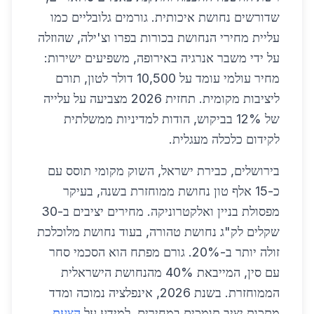
שדורשים נחושת איכותית. גורמים גלובליים כמו
עליית מחירי הנחושת בכורות בפרו וצ'ילה, שהוזלה
על ידי משבר אנרגיה באירופה, משפיעים ישירות:
מחיר עולמי עומד על 10,500 דולר לטון, תורם
ליציבות מקומית. תחזית 2026 מצביעה על עלייה
של 12% בביקוש, הודות למדיניות ממשלתית
לקידום כלכלה מעגלית.
בירושלים, כבירת ישראל, השוק מקומי תוסס עם
כ-15 אלף טון נחושת ממוחזרת בשנה, בעיקר
מפסולת בניין ואלקטרוניקה. מחירים יציבים ב-30
שקלים לק"ג נחושת טהורה, בעוד נחושת מלוכלכת
זולה יותר ב-20%. גורם מפתח הוא הסכמי סחר
עם סין, המייבאת 40% מהנחושת הישראלית
הממוחזרת. בשנת 2026, אינפלציה נמוכה ומדד
מתכות יציב תומכים במחירים. למידע על
הצעת