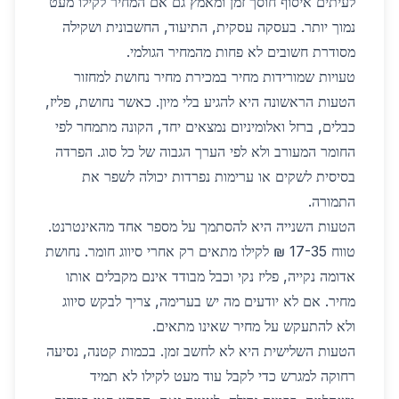
לעיתים איסוף חוסך זמן ומאמץ גם אם המחיר לקילו מעט
נמוך יותר. בעסקה עסקית, התיעוד, החשבונית ושקילה
מסודרת חשובים לא פחות מהמחיר הגולמי.
טעויות שמורידות מחיר במכירת מחיר נחושת למחזור
הטעות הראשונה היא להגיע בלי מיון. כאשר נחושת, פליז,
כבלים, ברזל ואלומיניום נמצאים יחד, הקונה מתמחר לפי
החומר המעורב ולא לפי הערך הגבוה של כל סוג. הפרדה
בסיסית לשקים או ערימות נפרדות יכולה לשפר את
התמורה.
הטעות השנייה היא להסתמך על מספר אחד מהאינטרנט.
טווח 17-35 ₪ לקילו מתאים רק אחרי סיווג חומר. נחושת
אדומה נקייה, פליז נקי וכבל מבודד אינם מקבלים אותו
מחיר. אם לא יודעים מה יש בערימה, צריך לבקש סיווג
ולא להתעקש על מחיר שאינו מתאים.
הטעות השלישית היא לא לחשב זמן. בכמות קטנה, נסיעה
רחוקה למגרש כדי לקבל עוד מעט לקילו לא תמיד