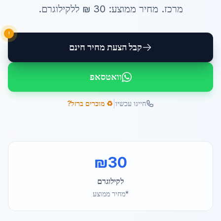
מרכז
. מחיר ממוצע:
30
₪ ל
לקילוגרם
.
!
קבל הצעת מחיר חינם
וואטסאפ
|
חייגו עכשיו
♻️ מוכרים ברזל?
₪
30
לקילוגרם
*מחיר ממוצע