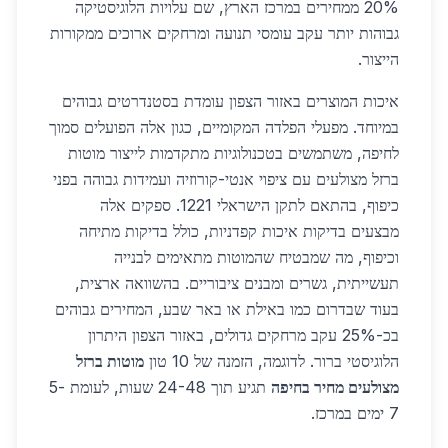
20% ממחירים במרכז הארץ, שם עלויות הלוגיסטיקה
גבוהות יותר עקב עומסי תנועה ומרחקים ארוכים ממקורות
הייצור.
איכות המוצרים באזור הצפון עומדת בסטנדרטים גבוהים
במיוחד. מפעלי הפלדה המקומיים, כגון אלה הפועלים סמוך
לחיפה, משתמשים בטכנולוגיות מתקדמות לייצור מוטות
ברזל מצולעים עם ציפוי אנטי-קורוזיה ועמידות גבוהה בפני
כיפוף, בהתאם לתקן הישראלי 1221. ספקים אלה
מבצעים בדיקות איכות קפדניות, כולל בדיקות מתיחה
וכיפוף, מה שמבטיח שהמוטות מתאימים לבנייה
תעשייתית, גשרים ומבנים ציבוריים. בהשוואה ארצית,
בעוד שבדרום כמו באילת או באר שבע, המחירים גבוהים
בכ-25% עקב מרחקים גדולים, באזור הצפון היתרון
הלוגיסטי ברור. לדוגמה, הזמנה של 10 טון
מוטות ברזל
מצולעים מחיר בחיפה
תגיע תוך 24-48 שעות, לעומת 5-
7 ימים במרכז.