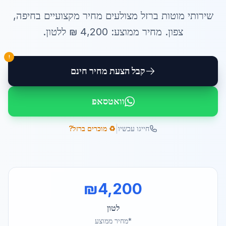
שירותי
מוטות ברזל מצולעים מחיר
מקצועיים ב
חיפה
,
צפון
. מחיר ממוצע:
4,200
₪ ל
לטון
.
!
קבל הצעת מחיר חינם
וואטסאפ
|
חייגו עכשיו
♻️ מוכרים ברזל?
₪
4,200
לטון
*מחיר ממוצע