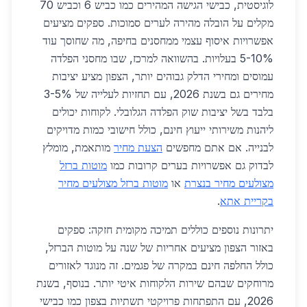
לוגיסטית, כבישי הגישה המהירים כמו כביש 6 וכביש 70
מקלים על הובלה מהירה לערים סמוכות. ספקים מציעים
אפשרויות איסוף עצמי ממחסנים בחיפה, מה שחוסך עוד
5-10% בעלויות. בהשוואה למרכז, שבו מחסני הפלדה
עמוסים ומחירי הדלק גבוהים יותר, הצפון מציע יציבות
מחירים גם בשנת 2026, עם תחזיות לעלייה של 3-5%
בלבד בשל יציבות שוק הפלדה הגלובלי. לקוחות יכולים
ליהנות משירותי ייעוץ חינם, כולל חישובי כמות מדויקים
לבנייה. אם אתם מחפשים
הצעת מחיר
מותאמת, מומלץ
לבדוק גם אפשרויות בערים קרובות כמו
מוטות ברזל
מצולעים מחיר בנצרת
או
מוטות ברזל מצולעים מחיר
בקריית אתא
.
יתרונות נוספים כוללים תמיכה מקומית חזקה: ספקים
באזור הצפון מציעים אחריות של שנה על מוטות הברזל,
כולל החלפה חינם במקרה של פגמים. זה מנוגד לאזורים
מרוחקים שבהם שירות הלקוחות איטי יותר. בנוסף, בשנת
2026, עם התפתחות פרויקטי תשתיות בצפון כמו כבישי