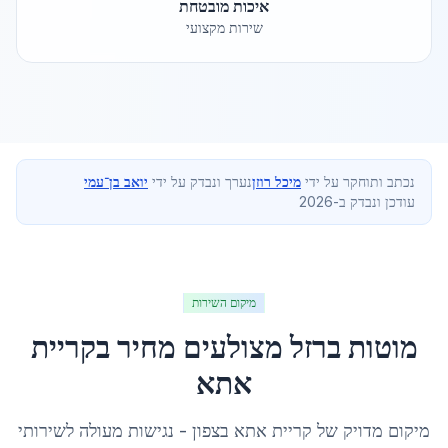
איכות מובטחת
שירות מקצועי
נכתב ותוחקר על ידי
מיכל רוזן
נערך ונבדק על ידי
יואב בן־עמי
עודכן ונבדק ב-2026
מיקום השירות
מוטות ברזל מצולעים מחיר
ב
קריית
אתא
מיקום מדויק של
קריית אתא
ב
צפון
- נגישות מעולה לשירותי