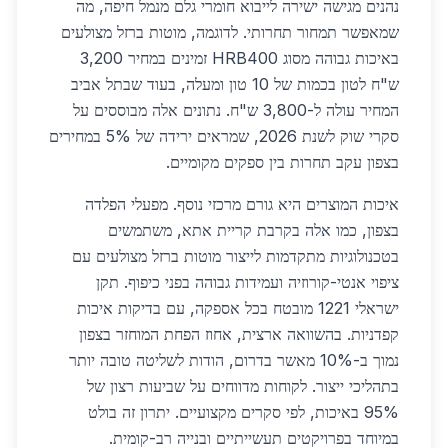
נהנים מגישה ישירה לייבוא חומרי גלם מנמל חיפה, מה
שמאפשר תמחור תחרותי. לדוגמה, מוטות ברזל מצולעים
באיכות גבוהה מסוג HRB400 זמינים במחיר 3,200
ש"ח לטון בכמות של 10 טון ומעלה, בעוד שבתל אביב
המחיר עולה ל-3,800 ש"ח. נתונים אלה מבוססים על
סקרי שוק לשנת 2026, שמראים ירידה של 5% במחירים
בצפון עקב תחרות בין ספקים מקומיים.
איכות המוצרים היא גורם מרכזי נוסף. מפעלי הפלדה
בצפון, כמו אלה בקרבת קריית אתא, משתמשים
בטכנולוגיות מתקדמות לייצור מוטות ברזל מצולעים עם
ציפוי אנטי-קורוזיה ועמידות גבוהה בפני כיפוף. תקן
ישראלי 1221 מובטח בכל אספקה, עם בדיקות איכות
קפדניות. בהשוואה ארצית, אחוז הפחת המוחזר בצפון
נמוך ב-10% מאשר בדרום, הודות לשליטה טובה יותר
בתהליכי ייצור. לקוחות מדווחים על שביעות רצון של
95% באיכות, לפי סקרים מקצועיים. יתרון זה בולט
במיוחד בפרויקטים תעשייתיים ובנייה רב-קומית.