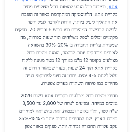
אתא
, במיוחד בכל הנוגע למוטות ברזל מצולעים מחיר
בקריית אתא. הלוגיסטיקה המתקדמת באזור זה הופכת
את התהליך ליעיל ביותר, הודות לקרבה לנמל חיפה
ולרשת הכבישים המהירים כמו כביש 6 וכביש 70. ספקים
מקומיים יכולים לספק משלוחים תוך שעות ספורות, מה
שמפחית עלויות תחבורה ב-20%-30% בהשוואה
לאזורים מרוחקים יותר. לדוגמה, הזמנת מוטות ברזל
מצולעים בקוטר 12 מ"מ באורך 12 מטר מגיעה ללקוח
בקריית אתא תוך 24 שעות, בעוד שבאזור הדרום זה
עלול לקחת 4-5 ימים. יתרון זה חיוני לפרויקטי בנייה
מהירים כמו פיתוח תשתיות בערים צפוניות.
מחירי מוטות ברזל מצולעים בקריית אתא בשנת 2026
נמוכים במיוחד, ומגיעים לטווח של 2,800 עד 3,500
ש"ח לטון, תלוי בקוטר ובכמות. זאת בהשוואה למחירים
במרכז הארץ, שם המחירים גבוהים יותר ב-15%-25%
עקב עלויות תחבורה גבוהות יותר. ספקים באזור צפון