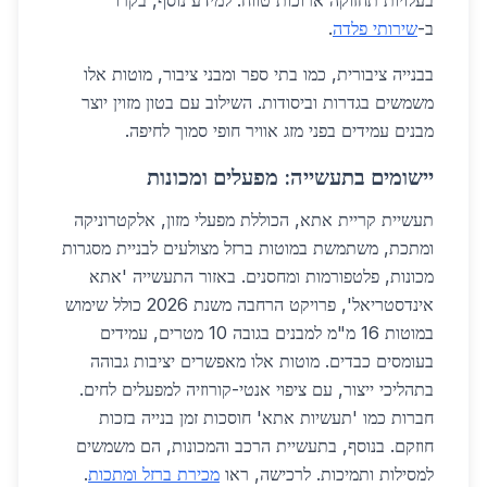
בעלויות תחזוקה ארוכות טווח. למידע נוסף, בקרו
ב-
שירותי פלדה
.
בבנייה ציבורית, כמו בתי ספר ומבני ציבור, מוטות אלו
משמשים בגדרות וביסודות. השילוב עם בטון מזוין יוצר
מבנים עמידים בפני מזג אוויר חופי סמוך לחיפה.
יישומים בתעשייה: מפעלים ומכונות
תעשיית קריית אתא, הכוללת מפעלי מזון, אלקטרוניקה
ומתכת, משתמשת במוטות ברזל מצולעים לבניית מסגרות
מכונות, פלטפורמות ומחסנים. באזור התעשייה 'אתא
אינדסטריאל', פרויקט הרחבה משנת 2026 כולל שימוש
במוטות 16 מ"מ למבנים בגובה 10 מטרים, עמידים
בעומסים כבדים. מוטות אלו מאפשרים יציבות גבוהה
בתהליכי ייצור, עם ציפוי אנטי-קורוזיה למפעלים לחים.
חברות כמו 'תעשיות אתא' חוסכות זמן בנייה בזכות
חוזקם. בנוסף, בתעשיית הרכב והמכונות, הם משמשים
למסילות ותמיכות. לרכישה, ראו
מכירת ברזל ומתכות
.