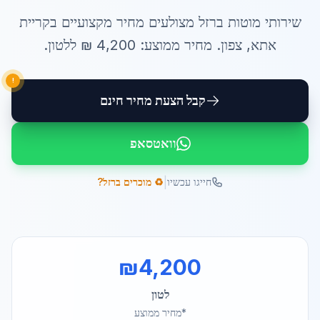
שירותי
מוטות ברזל מצולעים מחיר
מקצועיים ב
קריית
אתא
,
צפון
. מחיר ממוצע:
4,200
₪ ל
לטון
.
!
קבל הצעת מחיר חינם
וואטסאפ
|
חייגו עכשיו
♻️ מוכרים ברזל?
₪
4,200
לטון
*מחיר ממוצע