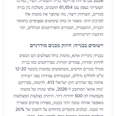
2026 עם פריחת פרויקטי בנייה ותעשייה. העיר, כמרכז
תעשייתי בצפון עם 61,654 תושבים, משלבת בין בנייה
מגורים, תשתיות וייצור, מה שהופך את מוטות אלו
למרכיב חיוני. מאמר זה בוחן שימושים ספציפיים בתחומי
הבנייה, התעשייה, המגורים והפרויקטים הגדולים, תוך
הדגשת יתרונותיהם.
יישומים בבנייה: חיזוק מבנים מודרניים
בבנייה בקריית אתא, מוטות ברזל מצולעים הם הבסיס
לחיזוק יסודות, עמודים וקורות. בפרויקטים כמו בניית
מגדלי מגורים חדשים, משתמשים במוטות בקוטר 12-20
מ"מ לחללים גדולים, המבטיחים עמידות בפני רעידות
אדמה כפי שדורש תקן ישראלי 413. לדוגמה, בפרויקט
'נווה אתא' המתוכנן ל-2026, אלפי טונות של מוטות
משמשות לכ-500 יחידות דיור. היתרון בצלעות המצולעות
מאפשר אחיזה טובה יותר בבטון, מפחית סדקים ומאריך
חיי מבנה. קבלנים מקומיים מדווחים על חיסכון של 20%