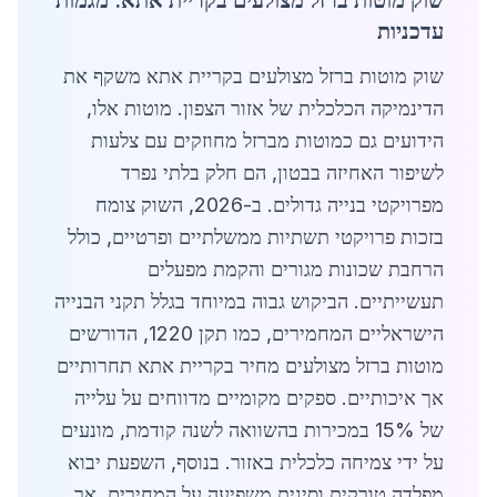
שוק מוטות ברזל מצולעים בקריית אתא: מגמות
עדכניות
שוק מוטות ברזל מצולעים בקריית אתא משקף את
הדינמיקה הכלכלית של אזור הצפון. מוטות אלו,
הידועים גם כמוטות מברזל מחוזקים עם צלעות
לשיפור האחיזה בבטון, הם חלק בלתי נפרד
מפרויקטי בנייה גדולים. ב-2026, השוק צומח
בזכות פרויקטי תשתיות ממשלתיים ופרטיים, כולל
הרחבת שכונות מגורים והקמת מפעלים
תעשייתיים. הביקוש גבוה במיוחד בגלל תקני הבנייה
הישראליים המחמירים, כמו תקן 1220, הדורשים
מוטות ברזל מצולעים מחיר בקריית אתא תחרותיים
אך איכותיים. ספקים מקומיים מדווחים על עלייה
של 15% במכירות בהשוואה לשנה קודמת, מונעים
על ידי צמיחה כלכלית באזור. בנוסף, השפעת יבוא
מפלדה טורקית וסינית משפיעה על המחירים, אך