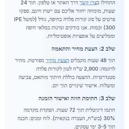
התחילו ב
צרו קשר
דרך האתר או טלפון. תוך 24
שעות, מומחה יחזור אליכם עם ייעוץ חינם. ספקו
פרטים על סוג קורות פלדה בחיפה, גודל (למשל IPE
300) וכמות. אנו בודקים זמינות במלאי חיפה
וממליצים על אופציות אופטימליות.
שלב 2: הצעת מחיר והתאמה
תוך 48 שעות מקבלים
הצעת מחיר
מפורטת. מחיר
לדוגמה: 2,900 ש"ח לטון לקורות פלדה
סטנדרטיות. ההצעה כוללת חיתוך מותאם, צביעה
ומשלוח. אישור שינויים תוך יום.
שלב 3: חתימת חוזה ואישור הזמנה
חתמו דיגיטלית תוך 72 שעות. הפקדת מקדמה
30% (בש"ח, העברה בנקאית). לוח זמנים: הכנה
תוך 3-5 ימי עסקים.