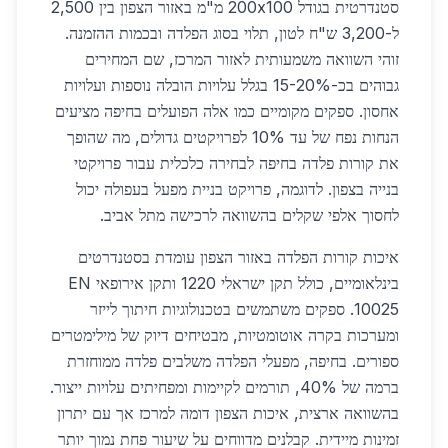
סטנדרטית בגודל 200x100 מ"מ באזור הצפון בין 2,500
ל-3,200 ש"ח לטון, תלוי בסוג הפלדה ובכמות ההזמנה.
זוהי השוואה משמעותית לאזור המרכז, שם המחירים
גבוהים בכ-15-20% בגלל עלויות הובלה נוספות ועלויות
אחסון. ספקים מקומיים כמו אלה הפועלים בחיפה מציעים
הנחות נפח של עד 10% לפרויקטים גדולים, מה שהופך
את קורות פלדה בחיפה לבחירה כלכלית עבור פרויקטי
בנייה בצפון. לדוגמה, פרויקט בניית מפעל בעפולה יכול
לחסוך אלפי שקלים בהשוואה לרכישה מתל אביב.
איכות קורות הפלדה באזור הצפון עומדת בסטנדרטים
בינלאומיים, כולל תקן ישראלי 1220 ותקן אירופאי EN
10025. ספקים משתמשים בטכנולוגיות חיתוך לייזר
ומערכות בקרה אוטומטיות, מבטיחים דיוק של מילימטרים
ספורים. בחיפה, מפעלי הפלדה משלבים פלדה ממוחזרת
ברמה של 40%, תורמים לקיימות ומפחיתים עלויות ייצור.
בהשוואה ארצית, איכות הצפון דומה למרכז אך עם יתרון
זמינות מיידית. קבלנים מדווחים על שיעור פחת נמוך יותר