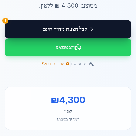
ממוצע:
4,300
₪ ל
לטון
.
!
קבל הצעת מחיר חינם
וואטסאפ
|
חייגו עכשיו
♻️ מוכרים ברזל?
₪
4,300
לטון
*מחיר ממוצע