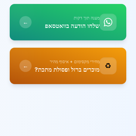
מענה תוך דקות
←
שלחו הודעה בוואטסאפ
מחירי מקסימום + איסוף מהיר
♻️
←
מוכרים ברזל ופסולת מתכת?