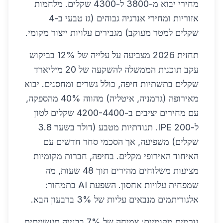
מחירי יבוא מ-3800 ל-4300 שקלים. מלחמות
אזוריות ומחירי אנרגיה גבוהים (גז טבעי ב-4
שקלים למטר מעוקב) מגבירים עלויות ייצור מקומי.
תחזית 2026 מצביעה על עלייה של 12% בביקוש
עקב תוכנית הממשלה להשקעה של 20 מיליארד
שקלים בתשתיות חיפה, כולל גשרים ומחסנים. יבוא
מאירופה (גרמניה, איטליה) מהווה 40% מהספקה,
עם מחירים יציבים ב-4200-4400 שקלים לטון
ל-IPE 200. תנודתיות מטבע (דולר בשער 3.8
שקלים) משפיעה, אך הסכמי סחר חדשים עם
האיחוד האירופי מקלים. בחיפה, חברות מקומיות
מציעות משלוחים מהירים תוך 48 שעות, מה
שמפחית עלויות אחסון. השפעת AI בתמחור:
אלגוריתמים מנבאים עליות של 3% ברבעון הבא.
גורמים מקומיים: צמיחה של 7% בבנייה תעשייתית