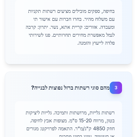
בחיפה, ספקים מובילים מציעים רשתות תקניות
עם משלוח מהיר. בחרו חברות עם אישור תי
ומעבדה. אזורים: קריית אתא, נשר. יתרון: קרבה
לנמל מאפשרת מחירים תחרותיים. פנו לשירותי
פלדה לייעוץ והזמנה.
מהם סוגי רשתות ברזל נפוצות לבנייה?
3
רשתות גלייות, מרושתות ותמיכה. גלייות ליציקות
בטון, מרווח 15-20 ס"מ. מצופות אבץ לחיפה.
חוזק 4850 ק"ג/מ"ר. התאמה לפרויקט: מגורים
או תעשייה. עיינו בסוגי מתכות.