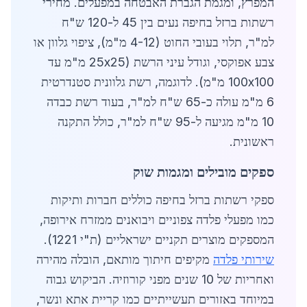
המפרץ, ומגמת הגברת האבטחה במפעלים. מחירי
רשתות ברזל בחיפה נעים בין 45 ל-120 ש"ח
למ"ר, תלוי בעובי החוט (4-12 מ"מ), ציפוי גלוון או
צבע אפוקסי, וגודל עיני הרשת (25x25 מ"מ עד
100x100 מ"מ). לדוגמה, רשת גלוונית סטנדרטית
6 מ"מ עולה כ-65 ש"ח למ"ר, בעוד רשת כבדה
10 מ"מ מגיעה ל-95 ש"ח למ"ר, כולל התקנה
ראשונית.
ספקים מובילים ומגמות שוק
ספקי רשתות ברזל בחיפה כוללים חברות ותיקות
כמו מפעלי פלדה צפוניים ויבואנים ממזרח אירופה,
המספקים מוצרים תקניים ישראליים (ת"י 1221).
שירותי פלדה
מקיפים חיתוך מותאם, הובלה מהירה
ואחריות של 10 שנים מפני קורוזיה. הביקוש גבוה
במיוחד באזורים תעשייתיים כמו קריית אתא ונשר,