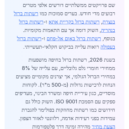
שם פרויקטים ממשלתיים דורשים אלפי מטרים
רבועים מדי חודש. בערים סמוכות כמו
רשתות ברזל
בנצרת
,
רשתות ברזל בקריית אתא
ו-
רשתות ברזל
בנהריה
, השוק דומה אך עם התאמות מקומיות.
בנוסף,
רשתות ברזל באום אל-פחם
ו-
רשתות ברזל
בעפולה
רואות עלייה בביקוש חקלאי-תעשייתי.
בשנת 2026, רשתות ברזל בחיפה מושפעות
ממחירי חומרי גלם גלובליים, עם עלייה של 8%
במחירי הברזל הגולמי, אך יצרנים מקומיים מציעים
הנחות לרכישות גדולות (מ-500 מ"ר). לקוחות
מוסדיים, כגון עיריית חיפה ומשרד הבינוי, מעדיפים
ספקים עם הסמכת ISO 9001. השוק כולל גם
חידושים כמו רשתות מחוזקות בפולימר להגברת
עמידות בפני רעידות אדמה, רלוונטי לאזור הצפון.
הצעת מחיר
מהירה זמינה דרך פלטפורמות