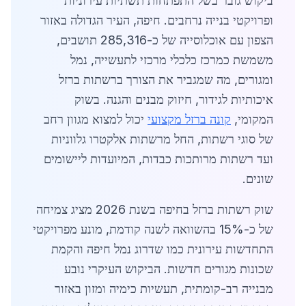
ביקוש גובר בשל התפתחות תשתיות עירוניות
ופרויקטי בנייה נרחבים. חיפה, העיר הגדולה באזור
הצפון עם אוכלוסייה של כ-285,316 תושבים,
משמשת כמרכז כלכלי מרכזי לתעשייה, נמל
ומגורים, מה שמגביר את הצורך ברשתות ברזל
איכותיות לגידור, חיזוק מבנים והגנה. בשוק
המקומי,
קונה ברזל מקצועי
יכול למצוא מגוון רחב
של סוגי רשתות, החל מרשתות אלקטרו גלווניות
ועד רשתות מרותכות כבדות, המיועדות ליישומים
שונים.
שוק רשתות ברזל בחיפה בשנת 2026 מציג צמיחה
של כ-15% בהשוואה לשנה קודמת, מונע מפרויקטי
התחדשות עירונית כמו שדרוג נמל חיפה והקמת
שכונות מגורים חדשות. הביקוש העיקרי נובע
מבנייה רב-קומתית, תעשיות כימיה ומזון באזור