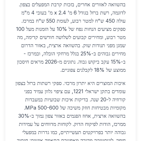
בהשוואה לאזורים אחרים, בזכות קרבת המפעלים בצפון.
לדוגמה, רשת ברזל בגודל 6 מ' x 2.4 מ' בעובי 4 מ"מ
עולה 450 ש"ח למטר רבוע, לעומת 550 ש"ח במרכז.
ספקים מציעים הנחות נפח של 10% על הזמנות מעל 100
מטר רבוע, ומחירים קבועים לשלושה חודשים קדימה, מה
שמגן מפני תנודות שוק. בהשוואה ארצית, באזור הדרום
מחירים גבוהים ב-25% בגלל מרחקי הובלה, ובמרכז -
ב-15% עקב ביקוש גבוה. נתונים מ-2026 מראים חיסכון
ממוצע של 18% לקבלנים צפוניים.
איכות המוצרים היא יתרון מרכזי. ספקי רשתות ברזל בצפון
עומדים בתקן ישראלי 1221, עם ציפוי גלוון עמיד בפני
קורוזיה ל-20 שנה. בדיקות איכות שבועיות במעבדות
מקומיות מבטיחות חוזק משיכה של 500-600 MPa.
בהשוואה ארצית, אחוז הפגמים באזור צפון נמוך ב-30%
ממרכז, הודות לפיקוח הדוק. לקוחות מדווחים על עמידות
גבוהה יותר בפרויקטים תעשייתיים, כמו גדרות במפעלי
חיפה. לוגיסטיקה מהירה מאפשרת התאמה אישית: חיתוך