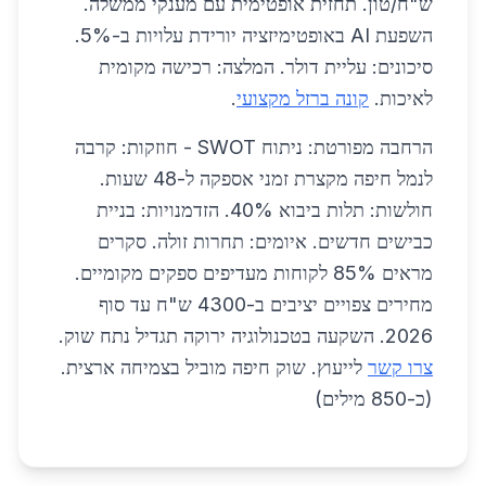
ש"ח/טון. תחזית אופטימית עם מענקי ממשלה.
השפעת AI באופטימיזציה יורידת עלויות ב-5%.
סיכונים: עליית דולר. המלצה: רכישה מקומית
לאיכות.
קונה ברזל מקצועי
.
הרחבה מפורטת: ניתוח SWOT - חוזקות: קרבה
לנמל חיפה מקצרת זמני אספקה ל-48 שעות.
חולשות: תלות ביבוא 40%. הזדמנויות: בניית
כבישים חדשים. איומים: תחרות זולה. סקרים
מראים 85% לקוחות מעדיפים ספקים מקומיים.
מחירים צפויים יציבים ב-4300 ש"ח עד סוף
2026. השקעה בטכנולוגיה ירוקה תגדיל נתח שוק.
צרו קשר
לייעוץ. שוק חיפה מוביל בצמיחה ארצית.
(כ-850 מילים)