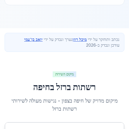
נכתב ותוחקר על ידי
מיכל רוזן
נערך ונבדק על ידי
יואב בן־עמי
עודכן ונבדק ב-2026
מיקום השירות
רשתות ברזל
ב
חיפה
מיקום מדויק של
חיפה
ב
צפון
- נגישות מעולה לשירותי
רשתות ברזל