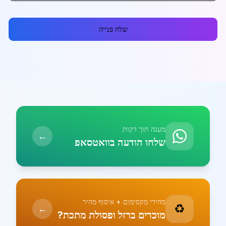
שלח פנייה
מענה תוך דקות
←
שלחו הודעה בוואטסאפ
מחירי מקסימום + איסוף מהיר
♻️
←
מוכרים ברזל ופסולת מתכת?