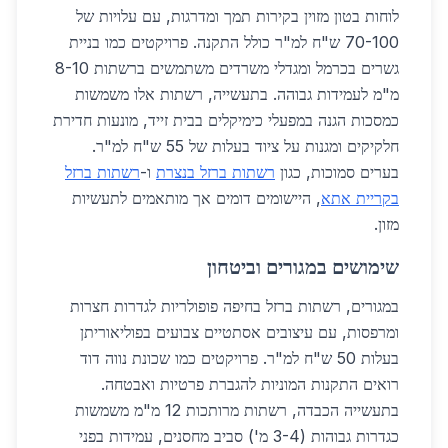
לוחות בטון מזוין בקירות תמך ומדרגות, עם עלויות של
70-100 ש"ח למ"ר כולל התקנה. פרויקטים כמו בניית
גשרים בכרמל ומגדלי משרדים משתמשים ברשתות 8-10
מ"מ לעמידות גבוהה. בתעשייה, רשתות אלו משמשות
כמסכות הגנה במפעלי כימיקלים בבית זייד, מונעות חדירת
חלקיקים ומגנות על ציוד בעלות של 55 ש"ח למ"ר.
בערים סמוכות, כגון
רשתות ברזל בנצרת
ו-
רשתות ברזל
בקריית אתא
, היישומים דומים אך מותאמים לתעשיות
מזון.
שימושים במגורים וביטחון
במגורים, רשתות ברזל בחיפה פופולריות לגדרות חצרות
ומרפסות, עם עיצובים אסתטיים צבועים בפוליאוריתן
בעלות 50 ש"ח למ"ר. פרויקטים כמו שכונת נווה דוד
רואים התקנות המוניות להגברת פרטיות ואבטחה.
בתעשייה הכבדה, רשתות מרותכות 12 מ"מ משמשות
כגדרות גבוהות (3-4 מ') סביב מחסנים, עמידות בפני