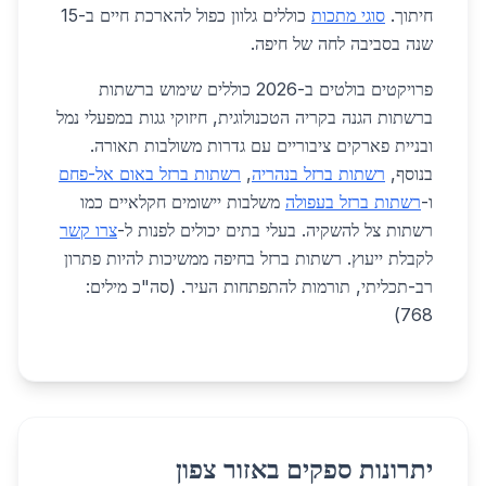
חיתוך.
סוגי מתכות
כוללים גלוון כפול להארכת חיים ב-15
שנה בסביבה לחה של חיפה.
פרויקטים בולטים ב-2026 כוללים שימוש ברשתות
ברשתות הגנה בקריה הטכנולוגית, חיזוקי גגות במפעלי נמל
ובניית פארקים ציבוריים עם גדרות משולבות תאורה.
בנוסף,
רשתות ברזל בנהריה
,
רשתות ברזל באום אל-פחם
ו-
רשתות ברזל בעפולה
משלבות יישומים חקלאיים כמו
רשתות צל להשקיה. בעלי בתים יכולים לפנות ל-
צרו קשר
לקבלת ייעוץ. רשתות ברזל בחיפה ממשיכות להיות פתרון
רב-תכליתי, תורמות להתפתחות העיר. (סה"כ מילים:
768)
יתרונות ספקים באזור צפון