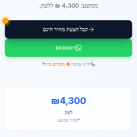
ממוצע:
4,300
₪ ל
לטון
.
!
קבל הצעת מחיר חינם
וואטסאפ
|
חייגו עכשיו
♻️ מוכרים ברזל?
₪
4,300
לטון
*מחיר ממוצע