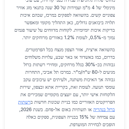
מחוטי פלדה גלווניזציה עמידה בפני קורוזיה, עם עובי
מינימלי של 4 מ"מ ועמידות של 30 שנה בתנאי מזג אוויר
צפוניים קשים. בהשוואה לספקים במרכז, שבהם איכות
תלויה ביבואנים גדולים, כאן התהליך מקומי ומאפשר
בדיקות איכות יומיומיות. לקוחות מדווחים על שיעור פגמים
נמוך מ-0.5%, לעומת 1.2% באזורים מרוחקים יותר.
בהשוואה ארצית, אזור הצפון מנצח בכל הפרמטרים.
בדרום, כמו באשדוד או באר שבע, עלויות משלוחים
גבוהות בכ-30% בגלל מרחקים, ומחירי רשתות ברזל
מגיעים ל-80 ש"ח/מ"ר. במרכז תל אביבי, התחרות
גבוהה אך האיכות משתנה, ולעיתים יש עיכובים עקב
עומסי תנועה. לעומת זאת, בקריית אתא ובצפון, שירות
הלקוחות אישי יותר, עם יועצים מקומיים שמכירים את
הפרויקטים האזוריים כמו בניית שכונות חדשות ב
רשתות
ברזל בנהריה
או תשתיות באום אל-פחם. בשנת 2026,
עם צמיחה של 15% בבנייה הצפונית, ספקים כאלה
הופכים לבחירה המועדפת.