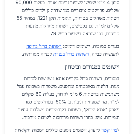
סינון 4 מ"מ שימשו לשיפור זרימת אוויר, בעלות 90,000
שקלים. פרויקטים ציבוריים כמו שדרוג גן ילדים כוללים
רשתות משחקים בטוחות, תואמות תקן 1221, במחיר 55
שקלים למ"ר. גם בכבישים, רשתות מחוזקות מונעות
קריסות, כפי שנראה בשיפור כביש 79.
בערים סמוכות, יישומים דומים:
רשתות ברזל בחיפה
לתעשייה כבדה,
רשתות ברזל בנצרת
לבנייה מסורתית.
יישומים במגורים וביטחון
במגורים,
רשתות ברזל בקריית אתא
משמשות לגדרות
גינות, חלונות מאובטחים ומחסנים. משפחות בשכונת עמל
משתמשות ברשתות 6 מ"מ לגידור, בעלות 80 שקלים
למ"ר, מה שמפחית גניבות ב-60%. בפרויקטים כמו
פארק 'אתא הירוק', רשתות דקורטיביות משלבות עיצוב
ועמידות. טיפ: בחרו רשתות מרותכות ליציבות מירבית.
ל
צרו קשר
לייעוץ. יישומים נוספים כוללים חממות חקלאיות