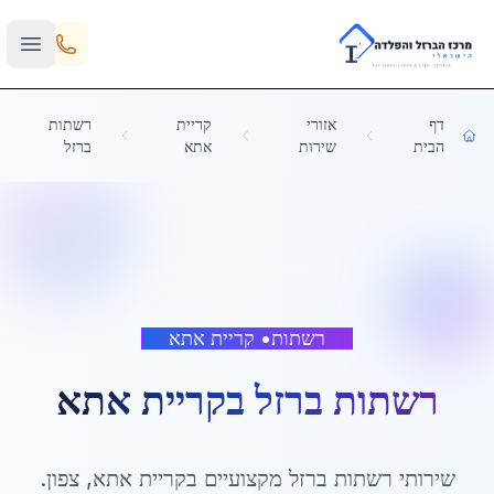
Skip to main content
דף
אזורי
קריית
רשתות
הבית
שירות
אתא
ברזל
רשתות
•
קריית אתא
רשתות ברזל
ב
קריית אתא
שירותי
רשתות ברזל
מקצועיים ב
קריית אתא
,
צפון
.