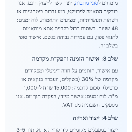
מומחים ל
סוגי מתכות
, יוצר קשר לייעוץ חינם. אנו
בודקים התאמה לפרויקט, כמו גדרות ביטחוניות או
רשתות תעשייתיות, ומציעים התאמות. לוח זמנים:
48 שעות. רשתות ברזל בקריית אתא מותאמות
לתנאי צפון, עם עמידות גבוהה בגשם. אישור סופי
בשלב זה.
שלב 3: אישור הזמנה והפקדת מקדמה
עם אישור, חותמים על חוזה דיגיטלי ומפקידים
מקדמה של 30% (בשקלים, העברה בנקאית או
כרטיס). סכום לדוגמה: 15,000 ש"ח ל-1,000
מ"ר. לוח זמנים: אישור מיידי, הפקדה תוך יום. אנו
מספקים חשבונית מס VAT.
שלב 4: ייצור ואריזה
ייצור במפעלים מקומיים ליד קריית אתא, תוך 3-5