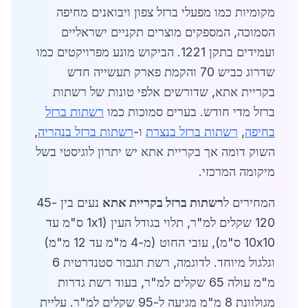
מקומיות כמו מפעלי ברזל צפון ויבואנים מחיפה
הסמוכה, המספקים מוצרים תקניים ישראליים
ועמידים בתקן 1221. הביקוש מונע מפרויקטים כמו
שדרוג כביש 70 והקמת פארק תעשייה חדש
בקריית אתא, שדורשים אלפי טונות של רשתות
ברזל מדי חודש. בערים סמוכות כמו
רשתות ברזל
בחיפה
,
רשתות ברזל בנצרת
ו-
רשתות ברזל בנהריה
,
השוק דומה אך בקריית אתא יש יתרון לוגיסטי בשל
מיקומה המרכזי.
המחירים ל
רשתות ברזל בקריית אתא
נעים בין 45-
120 שקלים למ"ר, תלוי בגודל העין (1x1 ס"מ עד
10x10 ס"מ), עובי החוט (מ-4 מ"מ עד 12 מ"מ)
וגלגול מיוחד. לדוגמה, רשת תגבור סטנדרטית 6
מ"מ עולה 65 שקלים למ"ר, בעוד רשת גדרות
מגולוונת 8 מ"מ מגיעה ל-95 שקלים למ"ר. עליית