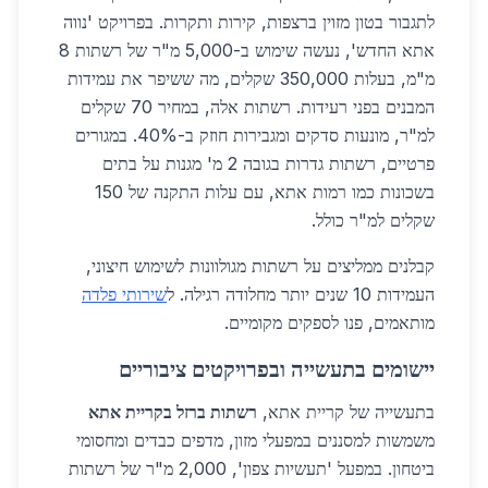
לתגבור בטון מזוין ברצפות, קירות ותקרות. בפרויקט 'נווה
אתא החדש', נעשה שימוש ב-5,000 מ"ר של רשתות 8
מ"מ, בעלות 350,000 שקלים, מה ששיפר את עמידות
המבנים בפני רעידות. רשתות אלה, במחיר 70 שקלים
למ"ר, מונעות סדקים ומגבירות חוזק ב-40%. במגורים
פרטיים, רשתות גדרות בגובה 2 מ' מגנות על בתים
בשכונות כמו רמות אתא, עם עלות התקנה של 150
שקלים למ"ר כולל.
קבלנים ממליצים על רשתות מגולוונות לשימוש חיצוני,
העמידות 10 שנים יותר מחלודה רגילה. ל
שירותי פלדה
מותאמים, פנו לספקים מקומיים.
יישומים בתעשייה ובפרויקטים ציבוריים
בתעשייה של קריית אתא,
רשתות ברזל בקריית אתא
משמשות למסננים במפעלי מזון, מדפים כבדים ומחסומי
ביטחון. במפעל 'תעשיות צפון', 2,000 מ"ר של רשתות