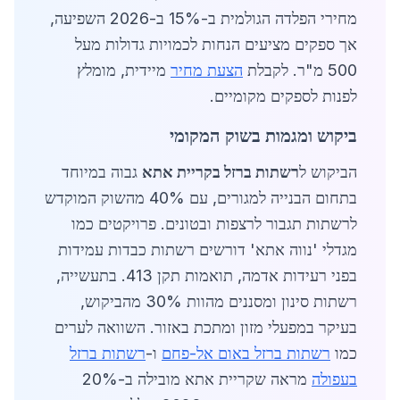
מחירי הפלדה הגולמית ב-15% ב-2026 השפיעה,
אך ספקים מציעים הנחות לכמויות גדולות מעל
500 מ"ר. לקבלת
הצעת מחיר
מיידית, מומלץ
לפנות לספקים מקומיים.
ביקוש ומגמות בשוק המקומי
הביקוש ל
רשתות ברזל בקריית אתא
גבוה במיוחד
בתחום הבנייה למגורים, עם 40% מהשוק המוקדש
לרשתות תגבור לרצפות ובטונים. פרויקטים כמו
מגדלי 'נווה אתא' דורשים רשתות כבדות עמידות
בפני רעידות אדמה, תואמות תקן 413. בתעשייה,
רשתות סינון ומסננים מהוות 30% מהביקוש,
בעיקר במפעלי מזון ומתכת באזור. השוואה לערים
כמו
רשתות ברזל באום אל-פחם
ו-
רשתות ברזל
בעפולה
מראה שקריית אתא מובילה ב-20%