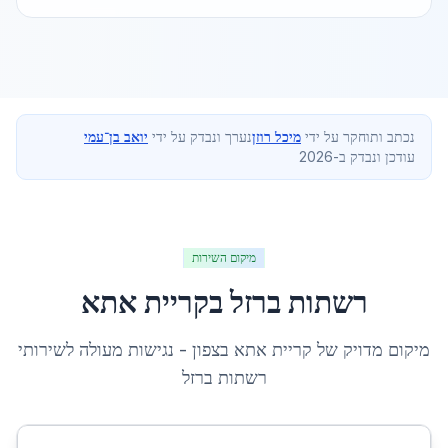
נכתב ותוחקר על ידי
מיכל רוזן
נערך ונבדק על ידי
יואב בן־עמי
עודכן ונבדק ב-2026
מיקום השירות
רשתות ברזל
ב
קריית אתא
מיקום מדויק של
קריית אתא
ב
צפון
- נגישות מעולה לשירותי
רשתות ברזל