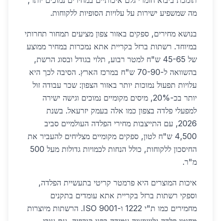
תומכת ביבוא חומרי גלם איכותיים במחירים נמוכים יותר,
מה שמשפיע ישירות על עלויות הסופיות ללקוחות.
בנושא מחירים, ספקים באזור צפון מציעים תמחור תחרותי
במיוחד. רשתות ברזל בקריית אתא נמכרות במחיר ממוצע
של 45-65 ש"ח למטר רבוע, תלוי בגודל ובסוג הרשת,
בהשוואה ל-70-90 ש"ח במרכז הארץ. הסיבה לכך היא
עלויות תפעול נמוכות יותר באזור הצפון: שכר עבודה זול
יותר בכ-20%, מיסים מקומיים נמוכים וגישה ישירה
למפעלי פלדה בצפון כמו אלה בעמק יזרעאל. בשנת
2026, עם התייצבות מחירי הפלדה העולמיים סביב
4,500 ש"ח לטון, ספקים מקומיים מצליחים להעביר את
החיסכון ללקוחות, כולל הנחות לכמויות גדולות מעל 500
מ"ר.
איכות המוצרים היא פרמטר קריטי בתעשיית הפלדה,
וספקי רשתות ברזל בקריית אתא עומדים בתקנים
מחמירים כמו ת"י 1222 ו-ISO 9001. הרשתות מיוצרות