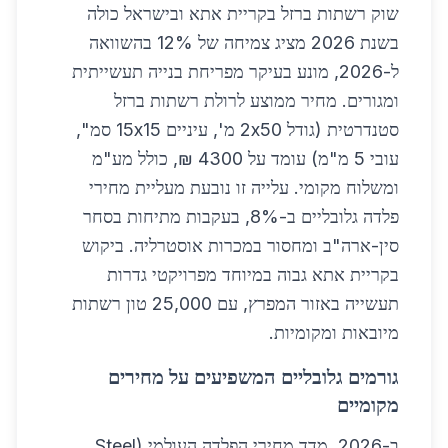
שוק רשתות ברזל בקריית אתא ובישראל כולה
בשנת 2026 מציג צמיחה של 12% בהשוואה
ל-2026, מונע בעיקר מפריחת בנייה תעשייתית
ומגורים. מחיר ממוצע לרולת רשתות ברזל
סטנדרטית (גודל 2x50 מ', עיניים 15x15 סמ",
עובי 5 מ"מ) עומד על 4300 ₪, כולל מע"מ
ומשלוח מקומי. עלייה זו נובעת מעליית מחירי
פלדה גלובליים ב-8%, בעקבות מתיחות בסחר
סין-ארה"ב ומחסור במכרות אוסטרליה. ביקוש
בקריית אתא גבוה במיוחד מפרויקטי גדרות
תעשייה באזור המפרץ, עם 25,000 טון רשתות
מיובאות ומקומיות.
גורמים גלובליים המשפיעים על מחירים
מקומיים
ב-2026, מדד מחירי הפלדה העולמי (Steel