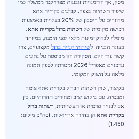
מסין, אך הזדמנויות נובעות מפרויקטי ממשלה כמו
שיפור תשתיות בצפון. קבלנים בקריית אתא
מדווחים על חיסכון של 20% בעלויות באמצעות
רכישה מקומית של
רשתות ברזל בקריית אתא
.
מומלץ לבדוק זמינות מלאי לפני הזמנה, במיוחד
בעונת הבנייה. ל
שירותי קניית ברזל
מקצועיים, צרו
קשר עוד היום. הסקירה הזו מבוססת על נתונים
עדכניים מאפריל 2026 ומטרתה לספק תמונה
מלאה על השוק המקומי.
בקיצור, שוק רשתות הברזל בקריית אתא צומח
ומבטיח, עם ביקוש יציב ומחירים תחרותיים. בין
אם לבנייה פרטית או תעשייתית,
רשתות ברזל
בקריית אתא
הן בחירה אידיאלית. (סה"כ מילים:
1,450)