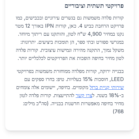
פרויקטי תשתית וציבוריים
קורות פלדה משמשות גם בגשרים עירוניים ובכבישים, כמו
פרויקט הרחבת כביש 4. כאן, קורות IPN באורך 12 מטר
נקנו במחיר 4,900 ש"ח לטון, והותקנו עם ריתוך מיוחד.
במגרשי ספורט ובתי ספר, הן תומכות ביציעים. יתרונות:
משקל נמוך, התקנה מהירה וגמישות עיצובית. קורות פלדה
לטון מחיר בחיפה הופכות את הפרויקטים לכלכליים יותר.
בבנייה ירוקה, קורות מפלדה ממוחזרת משמשות בפרויקטי
LEED, חוסכות 15% בעלויות. טיפ: בחרו ספקים עם
שירותי קניית ברזל
מקומיים. בחיפה, יישומים אלה צומחים
ב-18% בשנה. ל
צרו קשר
להתייעצות. קורות פלדה לטון
מחיר בחיפה מאפשרות חדשנות בבנייה. (סה"כ מילים:
768)