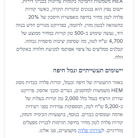
HEA משמשות לתמיכה בקומות עליונות בבנייני דירות.
יישום נפוץ הוא בגגונים ובקורות תקרה, כאשר קורות
פלדה לטון מחיר בחיפה מאפשרת חיסכון של 20%
בהשוואה לבטון מזוין. לדוגמה, בפרויקט מגורים חדש בנווה
דוד, נעשה שימוש ב-500 טון קורות במחיר ממוצע של
4,700 ש"ח לטון, מה שסיפק יציבות סיסמית גבוהה.
קבלנים ממליצים על ציפוי אפוקסי למניעת חלודה באקלים
הלח.
יישומים תעשייתיים ונמל חיפה
באזור התעשייה של חיפה ובנמל, קורות פלדה כבדות מסוג
HEM משמשות למחסנים, גשרים ומבני אחסון. פרויקט
שדרוג הרציף בנמל כלל 2,000 טון קורות בעלות של
כ-5,200 ש"ח לטון, המספקות עמידות בפני רעידות
אדמה ועומסים כבדים. בנוסף, בתעשיות הכימיה והמזון,
קורות פלדה לטון מחיר בחיפה תורמות לבניית מפעלים
מודרניים. ל
שירותי פלדה
מקצועיים, פנו אלינו.