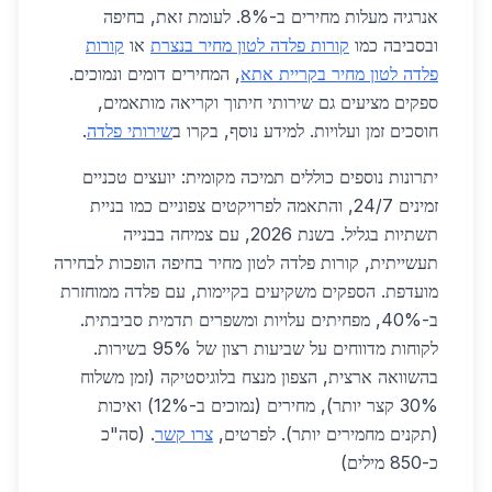
אנרגיה מעלות מחירים ב-8%. לעומת זאת, בחיפה
ובסביבה כמו
קורות פלדה לטון מחיר בנצרת
או
קורות
פלדה לטון מחיר בקריית אתא
, המחירים דומים ונמוכים.
ספקים מציעים גם שירותי חיתוך וקריאה מותאמים,
חוסכים זמן ועלויות. למידע נוסף, בקרו ב
שירותי פלדה
.
יתרונות נוספים כוללים תמיכה מקומית: יועצים טכניים
זמינים 24/7, והתאמה לפרויקטים צפוניים כמו בניית
תשתיות בגליל. בשנת 2026, עם צמיחה בבנייה
תעשייתית, קורות פלדה לטון מחיר בחיפה הופכות לבחירה
מועדפת. הספקים משקיעים בקיימות, עם פלדה ממוחזרת
ב-40%, מפחיתים עלויות ומשפרים תדמית סביבתית.
לקוחות מדווחים על שביעות רצון של 95% בשירות.
בהשוואה ארצית, הצפון מנצח בלוגיסטיקה (זמן משלוח
30% קצר יותר), מחירים (נמוכים ב-12%) ואיכות
(תקנים מחמירים יותר). לפרטים,
צרו קשר
. (סה"כ
כ-850 מילים)