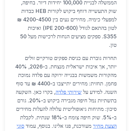
הממשלה לבניית 100,000 יחידות דיור. בחיפה,
שוק התעשייה דוחף ביקוש לקורות HEB כבדות
למפעלי כימיה. מחירים נעים בין 4200-4500 ₪
לטון בהתאם לגודל (IPE 200-600) ואיכות
S355. ספקים מציעים הנחות לרכישות מעל 50
טון.
תחרות גוברת עם כניסת ספקים טורקיים זולים
יותר, אך איכות ישראלית מנצחת. ב-2026, 40%
מהקורות משמשות בבנייה ירוקה עם פלדה נמוכת
פחמן. תחזית: מחירים יתייצבו ב-4400 ₪ עד סוף
השנה. למידע על
שירותי פלדה
, בקרו כאן. השקעה
בתשתיות נמל חיפה מגבירה ביקוש ב-20%. גורם
סיכון: מתיחות גיאופוליטית עלולה להעלות מחירים
ב-5%. שוק חיפה צומח ב-18% שנתית. לקבלת
הצעת מחיר
מעודכנת, פנו אלינו. בנוסף, עמוד
סוגי