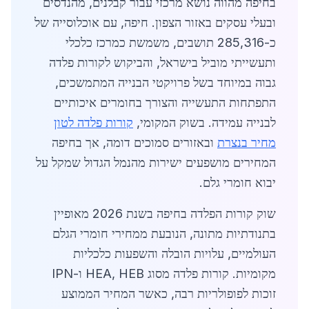
בחיפה מהווה נושא מרכזי עבור קבלנים, מהנדסים
ובעלי עסקים באזור הצפון. חיפה, עם אוכלוסייה של
כ-285,316 תושבים, משמשת כמרכז כלכלי
ותעשייתי מוביל בישראל, והביקוש לקורות פלדה
גבוה במיוחד בשל פרויקטי הבנייה המתמשכים,
התפתחות התעשייה והצורך בחומרים איכותיים
לבנייה עמידה. בשוק המקומי,
קורות פלדה לטון
מחיר בנצרת
ובאזורים סמוכים דומה, אך בחיפה
המחירים מושפעים ישירות מהנמל הגדול שמקל על
יבוא חומרי גלם.
שוק קורות הפלדה בחיפה בשנת 2026 מאופיין
בתנודתיות מתונה, הנובעת ממחירי חומרי הגלם
העולמיים, עלויות הובלה והשפעות כלכליות
מקומיות. קורות פלדה מסוג HEA, HEB ו-IPN
זוכות לפופולריות רבה, כאשר המחיר הממוצע