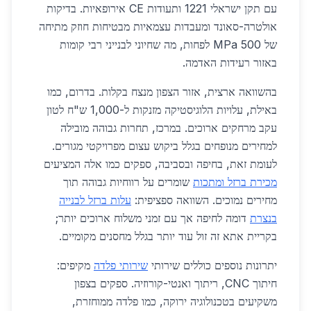
עם תקן ישראלי 1221 ותעודות CE אירופאיות. בדיקות
אולטרה-סאונד ומעבדות עצמאיות מבטיחות חוזק מתיחה
של 500 MPa לפחות, מה שחיוני לבנייני רבי קומות
באזור רעידות האדמה.
בהשוואה ארצית, אזור הצפון מנצח בקלות. בדרום, כמו
באילת, עלויות הלוגיסטיקה מזנקות ל-1,000 ש"ח לטון
עקב מרחקים ארוכים. במרכז, תחרות גבוהה מובילה
למחירים מנופחים בגלל ביקוש עצום מפרויקטי מגורים.
לעומת זאת, בחיפה ובסביבה, ספקים כמו אלה המציעים
מכירת ברזל ומתכות
שומרים על רווחיות גבוהה תוך
מחירים נמוכים. השוואה ספציפית:
עלות ברזל לבנייה
בנצרת
דומה לחיפה אך עם זמני משלוח ארוכים יותר;
בקריית אתא זה זול עוד יותר בגלל מחסנים מקומיים.
יתרונות נוספים כוללים שירותי
שירותי פלדה
מקיפים:
חיתוך CNC, ריתוך ואנטי-קורוזיה. ספקים בצפון
משקיעים בטכנולוגיה ירוקה, כמו פלדה ממוחזרת,