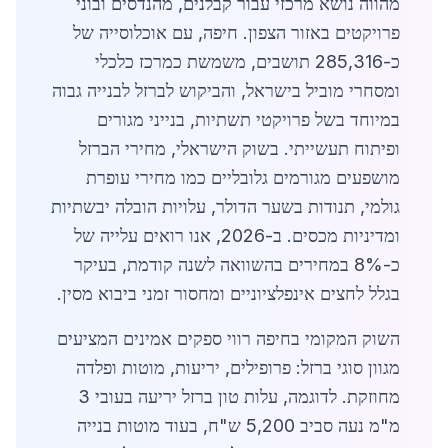
מהווה נושא מרכזי עבור קבלנים, מהנדסים ובוני
פרויקטים באזור הצפון. חיפה, עם אוכלוסייה של
כ-285,316 תושבים, משמשת כמרכז כלכלי
ומסחרי מוביל בישראל, והביקוש לברזל לבנייה גבוה
במיוחד בשל פרויקטי תשתיות, בנייני מגורים
ופיתוח תעשייתי. בשוק הישראלי, מחירי הברזל
מושפעים מגורמים גלובליים כמו מחירי עופרת
גולמי, תנודות בשער הדולר, עלויות הובלה יבשתיות
ומדיניות מכסים. ב-2026, אנו רואים עלייה של
כ-8% במחירים בהשוואה לשנה קודמת, בעיקר
בגלל לחצים אינפלציוניים ומחסור זמני ביבוא מסין.
השוק המקומי בחיפה רווי ספקים אמינים המציעים
מגוון סוגי ברזל: פרופילים, יריעות, מוטות ופלדה
מחוזקת. לדוגמה, עלות טון ברזל יריעה בעובי 3
מ"מ נעה סביב 5,200 ש"ח, בעוד מוטות בנייה