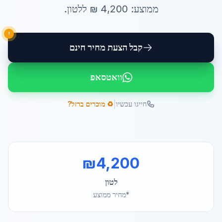
ממוצע:
4,200
₪ ל
לטון
.
!
קבל הצעת מחיר חינם
וואטסאפ
|
חייגו עכשיו
♻️ מוכרים ברזל?
₪
4,200
לטון
*מחיר ממוצע