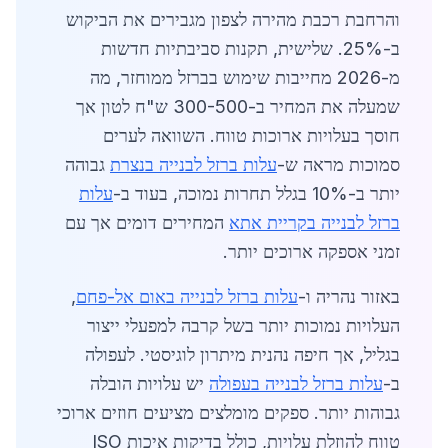
והרחבת רכבת מהירה לצפון מגבירים את הביקוש
ב-25%. שלישית, תקנות סביבתיות חדשות
מ-2026 מחייבות שימוש בברזל ממוחזר, מה
שמעלה את המחיר ב-300-500 ש"ח לטון אך
חוסך בעלויות ארוכות טווח. השוואה לערים
סמוכות מראה ש-
עלות ברזל לבנייה בנצרת
גבוהה
יותר ב-10% בגלל תחרות נמוכה, בעוד ב-
עלות
ברזל לבנייה בקריית אתא
המחירים דומים אך עם
זמני אספקה ארוכים יותר.
באזור נהריה ו-
עלות ברזל לבנייה באום אל-פחם
,
העלויות נמוכות יותר בשל קרבה למפעלי ייצור
בגליל, אך חיפה נהנית מיתרון לוגיסטי. לעפולה
ב-
עלות ברזל לבנייה בעפולה
יש עלויות הובלה
גבוהות יותר. ספקים מומלצים מציעים חוזים ארוכי
טווח להוזלת עלויות, כולל בדיקות איכות ISO