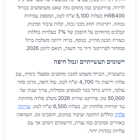
לדירה. פרויקטים כמו מתחם נווה שאנן משתמשים בברזל
HRB400 בעלות 5,100 ש"ח לטון, המספק עמידות
גבוהה. יתרונות: חוזק מכני גבוה, קלות עיבוד וזמינות.
קבלנים מדווחים על חיסכון של 7% בעלויות כוללות
בעזרת תכנון מדויק. בנוסף, בנייה ירוקה משלבת ברזל
ממוחזר לפרויקטי דיור בר השגה, תואם לתקן 2026.
יישומים תעשייתיים ונמל חיפה
בתעשייה, הברזל משמש למבני מחסנים ומפעלי כימיה, עם
עלות יריעות גלי 4,700 ש"ח לטון. נמל חיפה, מרכז סחר
עולמי, דורש ברזל כבד למנופים ומסילות, צורך שנתי של
50,000 טון. פרויקט שדרוג 2026 משלב פלדה מחוזקת
נגד קורוזיה מלוחות ים, בעלות 6,500 ש"ח לטון.
שירותי
פלדה
כוללים התקנה ועיבוד במקום, חוסכים זמן. השוואה:
באזורים סמוכים כמו נצרת, היישומים דומים אך עם
עלויות גבוהות יותר.