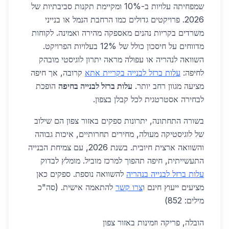
שמפחיתה עלויות ב-10% ומקיימת תקנות סביבתיות של
2026. פרויקטים גדולים כמו הרחבת הנמל או בנייני
משרדים בקריות נהנים מאספקה מהירה ואמינה. לקוחות
מדווחים על חיסכון כולל של 12% בעלויות הפרויקט.
השוואה לנהריה או עפולה מראה יתרון לוגיסטי מובהק
לחיפה:
עלות ברזל לבנייה בקריית אתא
קרובה, אך חיפה
מציעה מגוון רחב יותר.
עלות ברזל לבנייה בחיפה
הופכת
לבחירה אסטרטגית לכל קבלן בצפון.
בשורה התחתונה, יתרונות ספקים באזור צפון הם שילוב
של לוגיסטיקה מעולה, מחירים תחרותיים, איכות גבוהה
והשוואה ארצית חיובית. בשנת 2026, עם צמיחת הבנייה
התעשייתית, חיפה תהפוך למרכז מוביל. מומלץ לבדוק
עלות ברזל לבנייה בנהריה
להשוואה נוספת. ספקים כאן
מציעים ייעוץ חינם ו
צרו קשר
להתאמה אישית. (סה"כ
מילים: 852)
הובלה, פריקה וזמינות באזור צפון