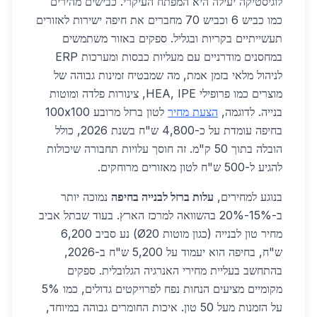
לוגיסטיקה יעילה היא המפתח העיקרי. כבישים מהירים
כמו כביש 6 וכביש 70 מחברים את חיפה ישירות לאזורים
תעשייתיים בקריות ובגליל. ספקים באזור משתמשים
במחסנים מודרניים עם מעליות כבסות ומערכות ERP
לניהול מלאי בזמן אמת, מה שמבטיח זמינות גבוהה של
מוצרים כמו פרופילי HEA, IPE, צינורות פלדה ומוטות
בנייה. לדוגמה,
הצעת מחיר
לטון ברזל מרובע 100x100
בחיפה עומדת על כ-4,800 ש"ח בשנת 2026, כולל
הובלה בתוך 50 ק"מ. זה חוסך עלויות תחבורה שיכולות
להגיע ל-500 ש"ח לטון מאזורים מרוחקים.
בנוגע למחירים,
עלות ברזל לבנייה בחיפה
נמוכה יותר
ב-15%-20% בהשוואה למרכז הארץ. בעוד שבתל אביב
מחיר טון לבנייה (כגון מוטות Ø20) נע סביב 6,200
ש"ח, בחיפה הוא יעמוד על 5,200 ש"ח ב-2026,
בהתחשב בעליית מחירי האנרגיה הגלובלית. ספקים
מקומיים מציעים הנחות נפח לפרויקטים גדולים, כמו 5%
על הזמנות מעל 50 טון. איכות החומרים גבוהה במיוחד,