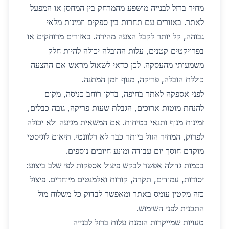
מחיר ברזל לבנייה מושפע מהמרחק בין המחסן או המפעל
לאתר. באזורים עם תחרות בין ספקים וזמינות מלאי
גבוהה, קל יותר לקבל הצעה מהירה. באזורים מרוחקים או
בפרויקטים קטנים, עלות ההובלה יכולה להיות חלק
משמעותי מהעסקה. לכן כדאי לשאול מראש אם ההצעה
כוללת הובלה, פריקה, מנוף וזמן המתנה.
לפני אספקה לאתר בחיפה, בדקו רוחב כניסה, מקום
להנחת מוטות ארוכים, הגבלת שעות פריקה, גובה כבלים,
זמינות מנוף ותנאי בטיחות. אם המשאית מגיעה ולא יכולה
לפרוק, המחיר הזול ביותר כבר לא רלוונטי. תיאום לוגיסטי
מוקדם חוסך יום עבודה ומונע חיובים נוספים.
בכמות גדולה אפשר לבקש פיצול אספקות לפי שלב ביצוע:
יסודות, עמודים, תקרה, קורות ואלמנטים מיוחדים. פיצול
כזה מקטין עומס באתר ומאפשר לבדוק כל משלוח מול
התכנית לפני השימוש.
טעויות שמייקרות הזמנת עלות ברזל לבנייה