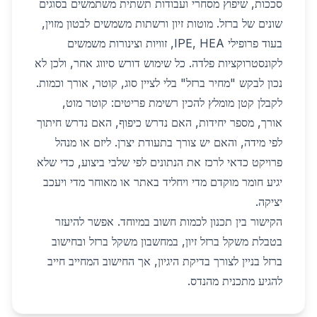
סככות, שיפוץ מסחרי ועבודות תשתית משתמשים בסוגים
שונים של ברזל. מוטות זיון ורשתות משמשים לבטון מזוין,
בעוד פרופילי IPE, HEA, זוויות וצינורות משמשים
לקונסטרוקציות פלדה. כל שימוש דורש סיווג אחר, ולכן לא
נכון לבקש "מחיר ברזל" בלי לציין סוג, קוטר, אורך וכמות.
לקבלן קטן מומלץ להכין רשימת פריטים: קוטר מוט,
אורך, מספר יחידות, האם נדרש כיפוף, האם נדרש חיתוך
לפי מידה, והאם יש צורך בתעודת יצרן. ליזם או מנהל
פרויקט כדאי לרכז את הנתונים לפי שלבי ביצוע, כדי שלא
יגיע חומר מוקדם מדי ויחליד באתר או מאוחר מדי ויעכב
יציקה.
הקישור בין תכנון לכמות חשוב במיוחד. אפשר להיעזר
ב
טבלת משקל ברזל זיון
, ב
מחשבון משקל ברזל
וב
חישוב
ברזל בניין
לצורך בדיקת היגיון, אך החישוב המחייב חייב
להגיע מתכנית מהנדס.