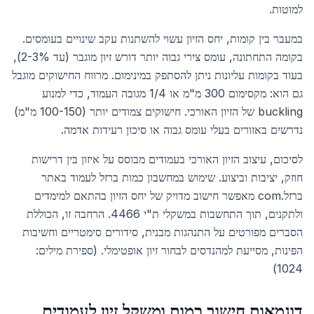
למוטות.
במעבר בין קומות, יחס הזיון עשוי להשתנות עקב שינויים בעומסים.
בקומה התחתונה, עומס צירי גבוה יותר דורש זיון מוגבר (עד 2-3%),
בעוד בקומות עליונות ניתן להסתפק במינימום. מרווח החישוקים מוגבל
גם הוא: מקסימום 300 מ"מ או 1/4 מגובה העמוד, כדי למנוע
buckling של הזיון האורכי. חישוקים צמודים יותר (100-150 מ"מ)
נדרשים באזורים בעלי עומס גבוה או סיכון רעידות אדמה.
לסיכום, עיצוב הזיון האורכי בעמודים מבוסס על איזון בין דרישות
חוזק, יציבות וביצוע. שימוש במחשבון כמות ברזל לעמוד באתר
ברזל.com מאפשר חישוב מדויק של יחס הזיון בהתאם למימדים
ולתקנים, תוך התחשבות במשקלי ת"י 4466. הרחבה זו, הכוללת
הסברים מפורטים על התנהגות מבנית, סידורים סימטריים וחשיבות
הפינות, מסייעת למהנדסים לבחור זיון אופטימלי. (ספירת מילים:
1024)
דוגמאות חישוב כמות ומשקל זיון לעמודים