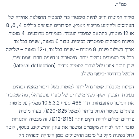
סמ"ר.
סידור המוטות חייב להיות סימטרי כדי להבטיח התפלגות אחידה של
העומסים ולהימנע מריכוזי מאמץ. הסידורים הנפוצים כוללים 4, 6, 8
או 12 מוטות, בהתאם למימדי העמוד. בעמודים מרובעים, 4 מוטות
בפינות מספקים סימטריה בסיסית. עבור 6 מוטות, שניים בכל צד
ארוך בשילוב פינות; 8 מוטות – שניים בכל צד; ו-12 מוטות – שלושה
בכל צד בעמודים גדולים יותר. סימטריה זו חיונית תחת עומס צירי,
שכן חוסר איזון עלול לגרום לסטייה צידית (lateral deflection)
ולכשל בדחיסה-כיפוף משולב.
הפינות מקבלות קוטר גדול יותר למוטות בשל ריכוזי מאמץ גבוהים.
בפינות, הבטון חשוף לשני מישורים של כיפוף פוטנציאלי, מה שמגביר
את הסיכון להתפצחות. ת"י 466 סעיף 10.5.3.2 ממליץ על מוטות
פינתיים בקוטר הגדול ביותר (למשל Ø20-Ø25), בעוד מוטות
צדדיים יכולים להיות דקים יותר (Ø12-Ø16). זה מבטיח התנגדות
טובה יותר לכוחות מקומיים ומשפר את עיגון החישוקים. בנוסף, קוטר
גדול בפינות מקל על סיבוב החישוקים בזמן היציקה ומפחית נזק