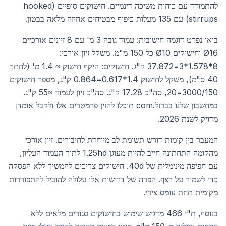
להתמודד עם כוחות משיכה דינמיים. חישוקים סופיים (hooked
stirrups) עם 135 מעלות כיפוף מבטיחים אחיזה מלאה בבטון.
בואו נפרט דוגמה חישובית: עמוד גובה 3 מ' עם 8 זיונים אורכיים
Ø16 וחישוקים Ø10 כל 150 מ"מ. משקל זיון אורכי:
8*1.578*3=37.872 ק"ג. חישוקים: היקף חישוק ≈ 1.4 מ' (לחתך
40 ס"מ), משקל לחישוק 1.4*0.617=0.864 ק"ג, מספר חישוקים
3000/150=20, סה"כ 17.28 ק"ג. סה"כ זיון לעמוד ≈55 ק"ג.
במחשבון שלנו בברזל.com תוכלו להזין פרמטרים אלו ולקבל אומדן
מדויק לשנת 2026.
המעבר בין קומות דורש תשומת לב מיוחדת לחיבורים. זיון אורכי
מהקומה התחתונה חייב להיות מעוגן 1.25hd לתוך העמוד העליון,
עם חפיפה מינימלית של 40d. חישוקים צריכים להמשיך ללא הפסקה
כדי לשמור על רצף. הפרה של דרישות אלו עלולה להוביל להתפוררות
מקומית תחת עומס צירי.
בנוסף, ת"י 466 מדגיש שימוש בחישוקים סגורים מלאים ללא