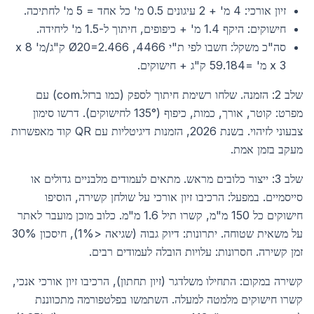
זיון אורכי: 4 מ' + 2 עיגונים 0.5 מ' כל אחד = 5 מ' לחתיכה.
חישוקים: היקף 1.4 מ' + כיפופים, חיתוך ל-1.5 מ' ליחידה.
סה"כ משקל: חשבו לפי ת"י 4466, Ø20=2.466 ק"ג/מ' x 8
x 3 מ' =59.184 ק"ג + חישוקים.
שלב 2: הזמנה. שלחו רשימת חיתוך לספק (כמו ברזל.com) עם
מפרט: קוטר, אורך, כמות, כיפוף (135° לחישוקים). דרשו סימון
צבעוני לזיהוי. בשנת 2026, הזמנות דיגיטליות עם QR קוד מאפשרות
מעקב בזמן אמת.
שלב 3: ייצור כלובים מראש. מתאים לעמודים מלבניים גדולים או
סייסמיים. במפעל: הרכיבו זיון אורכי על שולחן קשירה, הוסיפו
חישוקים כל 150 מ"מ, קשרו תיל 1.6 מ"מ. כלוב מוכן מועבר לאתר
על משאית שטוחה. יתרונות: דיוק גבוה (שגיאה <1%), חיסכון 30%
זמן קשירה. חסרונות: עלויות הובלה לעמודים רבים.
קשירה במקום: התחילו משלדגר (זיון תחתון), הרכיבו זיון אורכי אנכי,
קשרו חישוקים מלמטה למעלה. השתמשו בפלטפורמה מתכווננת