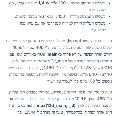
בשליש התחתון: מרווח ≤ 100 מ"מ או 1/4 מגובה הקומה, מה
שנמוך יותר.
בשליש האמצעי: מרווח ≤ 150 מ"מ או 1/6 מגובה הקומה.
בשליש העליון: חזרה למרווח סטנדרטי אך עם עיגון נכון
לחישוקים.
חיבורי חפיפה (lap splices) מוגבלים לשליש התחתון של העמוד כדי
למנוע כשל באזור העומס הגבוה ביותר. ת"י 466 סעיף 10.9.4
דורש אורך חפיפה של
לא פחות מ-40d_main
באזורים אלו, עם
התחלת החפיפה במרחק של 2d_main מהתחתית. לדוגמה, לזיון
Ø16 (משקל 1.578 ק"ג/מ' לפי ת"י 4466), אורך חפיפה מינימלי
40*16=640 מ"מ. חפיפות אלו חייבות להיות מוגפפות בחישוקים
נוספים כל 100 מ"מ כדי לשמור על יישור.
עיגון סייסמי הוא נושא קריטי בעמודים, במיוחד במבנים רבי קומות.
ת"י 466 סעיף 10.9.5 מחייב עיגון של זיון האורך לתוך הכבש או
לרצפה העליונה באורך
hd = max(12d_main, l_d)
כאשר l_d
הוא אורך הפיתול. בסייסמיקה, עיגון זה מורחב ל-1.25hd כדי