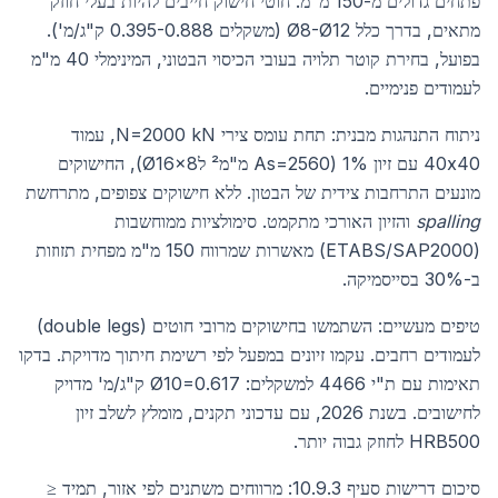
פתחים גדולים מ-150 מ"מ. חוטי חישוק חייבים להיות בעלי חוזק
מתאים, בדרך כלל Ø8-Ø12 (משקלים 0.395-0.888 ק"ג/מ').
בפועל, בחירת קוטר תלויה בעובי הכיסוי הבטוני, המינימלי 40 מ"מ
לעמודים פנימיים.
ניתוח התנהגות מבנית: תחת עומס צירי N=2000 kN, עמוד
40x40 עם זיון 1% (As=2560 מ"מ² לØ16x8), החישוקים
מונעים התרחבות צידית של הבטון. ללא חישוקים צפופים, מתרחשת
spalling
והזיון האורכי מתקמט. סימולציות ממוחשבות
(ETABS/SAP2000) מאשרות שמרווח 150 מ"מ מפחית תזוזות
ב-30% בסייסמיקה.
טיפים מעשיים: השתמשו בחישוקים מרובי חוטים (double legs)
לעמודים רחבים. עקמו זיונים במפעל לפי רשימת חיתוך מדויקת. בדקו
תאימות עם ת"י 4466 למשקלים: Ø10=0.617 ק"ג/מ' מדויק
לחישובים. בשנת 2026, עם עדכוני תקנים, מומלץ לשלב זיון
HRB500 לחוזק גבוה יותר.
סיכום דרישות סעיף 10.9.3: מרווחים משתנים לפי אזור, תמיד ≤