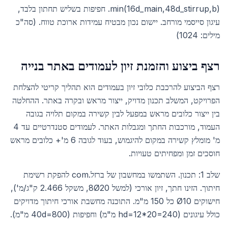
min(16d_main,48d_stirrup,b). חפיפות בשליש תחתון בלבד,
עיגון סייסמי מורחב. יישום נכון מבטיח עמידות ארוכת טווח. (סה"כ
מילים: 1024)
רצף ביצוע והזמנת זיון לעמודים באתר בנייה
רצף הביצוע להרכבת כלובי זיון בעמודים הוא תהליך קריטי להצלחת
הפרויקט, המשלב תכנון מדויק, ייצור מראש ובקרה באתר. ההחלטה
בין ייצור כלובים מראש במפעל לבין קשירה במקום תלויה בגובה
העמוד, מורכבות החתך ומגבלות האתר. לעמודים סטנדרטיים עד 4
מ' מומלץ קשירה במקום להיגמוש, בעוד לגובה 6 מ'+ כלובים מראש
חוסכים זמן ומפחיתים טעויות.
שלב 1: תכנון. השתמשו במחשבון של ברזל.com להפקת רשימת
חיתוך. הזינו חתך, זיון אורכי (למשל 8Ø20, משקל 2.466 ק"ג/מ'),
חישוקים Ø10 כל 150 מ"מ. התוכנה מחשבת אורכי חיתוך מדויקים
כולל עיגונים (hd=12*20=240 מ"מ) וחפיפות (40d=800 מ"מ).