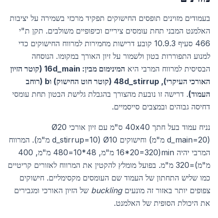
בעמודים מזוינים תופסים החישוקים תפקיד מרכזי בשמירה על יציבות
האלמנט המבני תחת עומסים ציריים וכיפופיים משולבים. תקן ת"י
466 סעיף 10.9.3 קובע דרישות מחמירות למרווח החישוקים כדי
למנוע התפוררות בטון ולשמור על זיון האורך במקומו. הנוסחה
הבסיסית למרווח המרבי היא
המינימום מבין: 16d_main (קוטר הזיון
האורכי העיקרי), 48d_stirrup (קוטר חוט החישוק) וb (רוחב
העמוד)
. דרישה זו נובעת מהצורך בהגבלת גלישת הבטון תחת עומסי
דחיסה גבוהים ובמצבים סייסמיים.
נניח עמוד בעל חתך 40x40 ס"מ עם זיון אורכי Ø20
(d_main=20 מ"מ) וחישוקים Ø10 (d_stirrup=10 מ"מ). המרווח
המרבי יהיה min(16*20=320 מ"מ, 48*10=480 מ"מ, 400
מ"מ)=320 מ"מ. בפועל מומלץ להקטין את המרווח לאזורים קריטיים
כמו שליש התחתון של העמוד שם העומסים מקסימליים. חישוקים
צפופים יותר באזור זה מונעים
buckling
של הזיון האורכי ומגבירים
את היכולת הסופית של האלמנט.