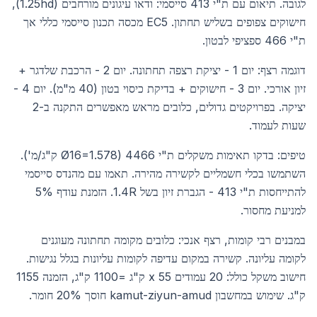
לגובה. תיאום עם ת"י 413 סייסמי: ודאו עיגונים מורחבים (1.25hd),
חישוקים צפופים בשליש תחתון. EC5 מכסה תכנון סייסמי כללי אך
ת"י 466 ספציפי לבטון.
דוגמה רצף: יום 1 - יציקת רצפה תחתונה. יום 2 - הרכבת שלדגר +
זיון אורכי. יום 3 - חישוקים + בדיקת כיסוי בטון (40 מ"מ). יום 4 -
יציקה. בפרויקטים גדולים, כלובים מראש מאפשרים התקנה ב-2
שעות לעמוד.
טיפים: בדקו תאימות משקלים ת"י 4466 (Ø16=1.578 ק"ג/מ').
השתמשו בכלי חשמליים לקשירה מהירה. תאמו עם מהנדס סייסמי
להתייחסות ת"י 413 - הגברת זיון בשל 1.4R. הזמנת עודף 5%
למניעת מחסור.
במבנים רבי קומות, רצף אנכי: כלובים מקומה תחתונה מעוגנים
לקומה עליונה. קשירה במקום עדיפה לקומות עליונות בגלל נגישות.
חישוב משקל כולל: 20 עמודים x 55 ק"ג =1100 ק"ג, הזמנה 1155
ק"ג. שימוש במחשבון kamut-ziyun-amud חוסך 20% חומר.