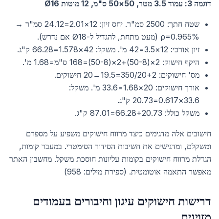
דוגמה 3: עמוד 3.5 מטר, 50×50 ס"מ, 12 מוטות Ø16
שטח חתך: 2500 סמ"ר. יחס זיון: 12×2.01=24.12 סמ"ר →
ρ=0.965% (מעט מתחת, להגדיל ל-Ø18 אם נדרש).
זיון אורכי: 12×3.5=42 מ'. משקל: 42×1.578=66.28 ק"ג.
היקף חישוק: 2×(50-8)+2×(50-8)=168 ס"מ=1.68 מ'.
מס' חישוקים: 350/20+2=19.5→20 חישוקים.
אורך חישוקים: 20×1.68=33.6 מ'. משקל:
33.6×0.617=20.73 ק"ג.
משקל כולל: 66.28+20.73=87.01 ק"ג.
חישובים אלה מדגימים כיצד מרווח חישוקים משפיע על מספרם
ומשקלם, ומדגישים את חשיבות הסידור הסימטרי. במעבר קומות,
הגדלת מרווח חישוקים בקומות עליונות חוסכת משקל. מחשבון האתר
מאפשר התאמה אוטומטית. (ספירת מילים: 958)
דרישות חישוקים עיגון וחיבורים בעמודים
מזוינים