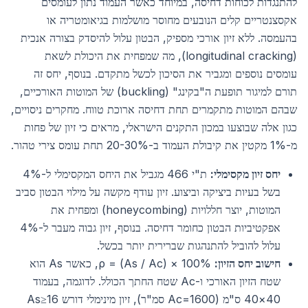
להתנגדות לכוחות דחיסה, במיוחד כאשר העמוד נתון לעומסים
אקסצנטריים קלים הנובעים מחוסר מושלמות בגיאומטריה או
בהעמסה. ללא זיון אורכי מספיק, הבטון עלול להיסדק בצורה אנכית
(longitudinal cracking), מה שמפחית את היכולת לשאת
עומסים נוספים ומגביר את הסיכון לכשל מתקדם. בנוסף, יחס זה
תורם למיגור תופעת ה"בקינג" (buckling) של המוטות האורכיים,
שבהם המוטות מתקמרים תחת דחיסה ארוכת טווח. מחקרים ניסויים,
כגון אלה שבוצעו במכון התקנים הישראלי, מראים כי זיון של פחות
מ-1% מקטין את קיבולת העמוד ב-20-30% תחת עומס צירי טהור.
יחס זיון מקסימלי:
ת"י 466 מגביל את היחס המקסימלי ל-4%
בשל בעיות ביציקה וביצוע. זיון עודף מקשה על מילוי הבטון סביב
המוטות, יוצר חללויות (honeycombing) ומפחית את
אפקטיביות הבטון כחומר דחיסה. בנוסף, זיון גבוה מעבר ל-4%
עלול להוביל להתנהגות שברירית יותר בכשל.
חישוב יחס הזיון:
ρ = (As / Ac) × 100%, כאשר As הוא
שטח הזיון האורכי ו-Ac שטח החתך הכולל. לדוגמה, בעמוד
40×40 ס"מ (Ac=1600 סמ"ר), זיון מינימלי דורש As≥16