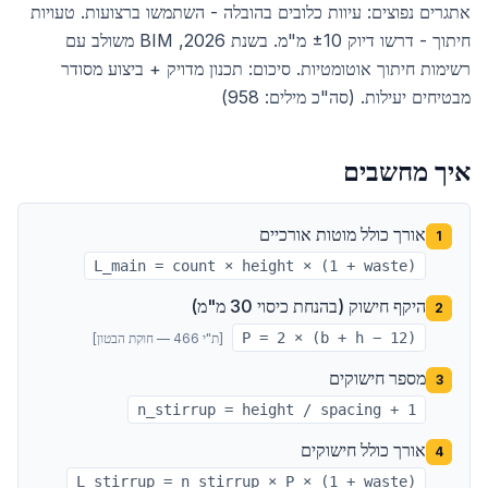
אתגרים נפוצים: עיוות כלובים בהובלה - השתמשו ברצועות. טעויות
חיתוך - דרשו דיוק ±10 מ"מ. בשנת 2026, BIM משולב עם
רשימות חיתוך אוטומטיות. סיכום: תכנון מדויק + ביצוע מסודר
מבטיחים יעילות. (סה"כ מילים: 958)
איך מחשבים
אורך כולל מוטות אורכיים
1
L_main = count × height × (1 + waste)
היקף חישוק (בהנחת כיסוי 30 מ"מ)
2
P = 2 × (b + h − 12)
[
ת"י 466 — חוקת הבטון
]
מספר חישוקים
3
n_stirrup = height / spacing + 1
אורך כולל חישוקים
4
L_stirrup = n_stirrup × P × (1 + waste)