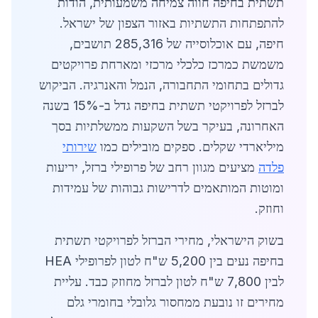
תשתית בחיפה חווה צמיחה משמעותית, הודות
להתפתחות התשתיות באזור הצפון של ישראל.
חיפה, עם אוכלוסייה של 285,316 תושבים,
משמשת כמרכז כלכלי מרכזי ומארחת פרויקטים
גדולים בתחומי התחבורה, הנמל והאנרגיה. הביקוש
לברזל לפרויקטי תשתית בחיפה גדל ב-15% בשנה
האחרונה, בעיקר בשל השקעות ממשלתיות בסך
מיליארדי שקלים. ספקים מובילים כמו
שירותי
פלדה
מציעים מגוון רחב של פרופילי ברזל, יריעות
ומוטות המותאמים לדרישות גבוהות של עמידות
וחוזק.
בשוק הישראלי, מחירי הברזל לפרויקטי תשתית
בחיפה נעים בין 5,200 ש"ח לטון לפרופילי HEA
לבין 7,800 ש"ח לטון לברזל מחוזק כבד. עליית
מחירים זו נובעת ממחסור גלובלי בחומרי גלם