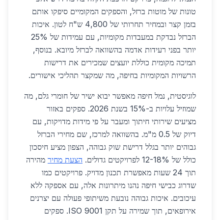
טונות של מוטות ברזל, והספקים המקומיים סיפקו אותם
בזמן קצר ובמחיר תחרותי של 4,800 ש"ח לטון. איכות
הברזל נבדקת במעבדות מקומיות, עם עמידות של 25%
יותר בפני רעידות אדמה בהשוואה לברזל מיובא. בנוסף,
תמיכה מקומית כוללת יועצים שמכירים את דרישות
הרשויות המקומיות בחיפה, מה שמקצר תהליכי אישורים.
לוגיסטית, נמל חיפה מאפשר יבוא ישיר של חומרי גלם, מה
שמוזיל עלויות ב-15% בשנת 2026. ספקים באזור
מציעים שירותי חיתוך ומעבר על פי מידות מדויקות, עם
דיוק של 0.5 מ"מ. בהשוואה למרכז, שם מחירי הברזל
גבוהים יותר בגלל דרישת שוק גבוהה, הצפון מציע חיסכון
כולל של 12-18% לפרויקטים גדולים.
הצעת מחיר
מהירה
תוך 24 שעות מאפשרת תכנון מדויק. פרויקטים כמו
שדרוג כבישי חיפה נהנו מיתרונות אלה, עם אספקה ללא
עיכובים. איכות גבוהה נובעת משיתופי פעולה עם יצרנים
אירופאים, תוך שמירה על תקן ISO 9001. ספקים