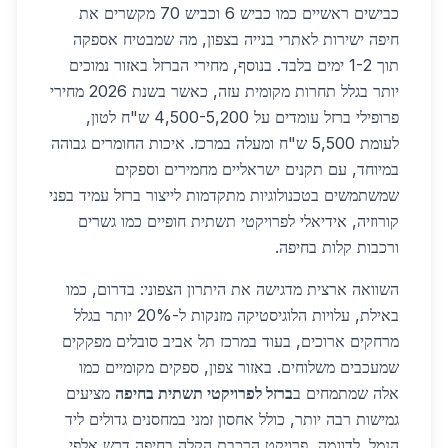
כבישים ראשיים כמו כביש 6 וכביש 70 מקשרים את
חיפה ישירות לאתרי בנייה בצפון, מה שמבטיח אספקה
תוך 1-2 ימים בלבד. בנוסף, מחירי הברזל באזור נמוכים
יותר בגלל תחרות מקומית עזה, כאשר בשנת 2026 מחירי
פרופילי ברזל עומדים על 4,500-5,200 ש"ח לטון,
לעומת 5,500 ש"ח ומעלה במרכז. איכות החומרים גבוהה
במיוחד, עם תקנים ישראליים מחמירים וספקים
שמשתמשים בטכנולוגיות מתקדמות לייצור ברזל עמיד בפני
קורוזיה, אידיאלי לפרויקטי תשתית חופיים כמו גשרים
ורכבות קלות בחיפה.
השוואה ארצית מדגישה את היתרון הצפוני: בדרום, כמו
באילת, עלויות הלוגיסטיקה מזנקות ל-20% יותר בגלל
מרחקים ארוכים, בעוד במרכז תל אביב סובלים מפקקים
שמעכבים משלוחים. באזור צפון, ספקים מקומיים כמו
אלה שמתמחים ב
ברזל לפרויקטי תשתית בחיפה
מציעים
גמישות רבה יותר, כולל אחסון זמני במחסנים גדולים ליד
הנמל. לדוגמה, פרויקט הרכבת הקלה בחיפה דרש אלפי