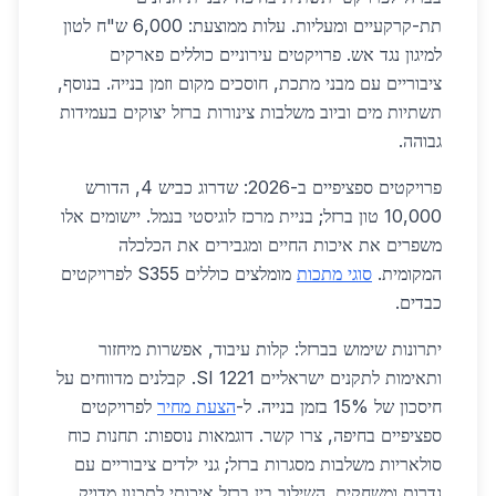
תת-קרקעיים ומעליות. עלות ממוצעת: 6,000 ש"ח לטון
למיגון נגד אש. פרויקטים עירוניים כוללים פארקים
ציבוריים עם מבני מתכת, חוסכים מקום וזמן בנייה. בנוסף,
תשתיות מים וביוב משלבות צינורות ברזל יצוקים בעמידות
גבוהה.
פרויקטים ספציפיים ב-2026: שדרוג כביש 4, הדורש
10,000 טון ברזל; בניית מרכז לוגיסטי בנמל. יישומים אלו
משפרים את איכות החיים ומגבירים את הכלכלה
המקומית.
סוגי מתכות
מומלצים כוללים S355 לפרויקטים
כבדים.
יתרונות שימוש בברזל: קלות עיבוד, אפשרות מיחזור
ותאימות לתקנים ישראליים SI 1221. קבלנים מדווחים על
חיסכון של 15% בזמן בנייה. ל-
הצעת מחיר
לפרויקטים
ספציפיים בחיפה, צרו קשר. דוגמאות נוספות: תחנות כוח
סולאריות משלבות מסגרות ברזל; גני ילדים ציבוריים עם
גדרות ומשחקים. השילוב בין ברזל איכותי לתכנון מדויק