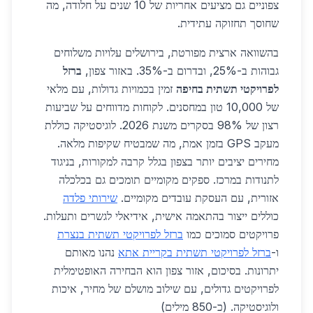
צפוניים גם מציעים אחריות של 10 שנים על חלודה, מה
שחוסך תחזוקה עתידית.
בהשוואה ארצית מפורטת, בירושלים עלויות משלוחים
גבוהות ב-25%, ובדרום ב-35%. באזור צפון,
ברזל
לפרויקטי תשתית בחיפה
זמין בכמויות גדולות, עם מלאי
של 10,000 טון במחסנים. לקוחות מדווחים על שביעות
רצון של 98% בסקרים משנת 2026. לוגיסטיקה כוללת
מעקב GPS בזמן אמת, מה שמבטיח שקיפות מלאה.
מחירים יציבים יותר בצפון בגלל קרבה למקורות, בניגוד
לתנודות במרכז. ספקים מקומיים תומכים גם בכלכלה
אזורית, עם העסקת עובדים מקומיים.
שירותי פלדה
כוללים ייצור בהתאמה אישית, אידיאלי לגשרים ותעלות.
פרויקטים סמוכים כמו
ברזל לפרויקטי תשתית בנצרת
ו-
ברזל לפרויקטי תשתית בקריית אתא
נהנו מאותם
יתרונות. בסיכום, אזור צפון הוא הבחירה האופטימלית
לפרויקטים גדולים, עם שילוב מושלם של מחיר, איכות
ולוגיסטיקה. (כ-850 מילים)